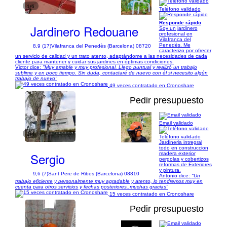
1/6
Teléfono validado
Responde rápido
Jardinero Redouane
Soy un jardinero
profesional en
Vilafranca del
Penedès. Me
8,9 (17)
Vilafranca del Penedès (Barcelona) 08720
caracterizo por ofrecer
un servicio de calidad y un trato atento, adaptándome a las necesidades de cada
cliente para mantener y cuidar sus jardines en óptimas condiciones.
Victor dice:
"Muy amable y muy profesional. Llego puntual y realizó un trabajo
sublime y en poco tiempo. Sin duda, contactaré de nuevo con él si necesito algún
trabajo de nuevo"
49 veces contratado en Cronoshare
Pedir presupuesto
Email validado
1/4
Teléfono validado
Jardineria intregral
todo en construccion
Sergio
madera exterior
pergolas y cobertizos
reformas de Exteriores
y pintura.
9,6 (7)
Sant Pere de Ribes (Barcelona) 08810
Antonio dice:
"Un
trabajo eficiente y personalmente muy agradable y atento, lo tendremos muy en
cuenta para otros servicios y fechas posteriores..muchas gracias"
15 veces contratado en Cronoshare
Pedir presupuesto