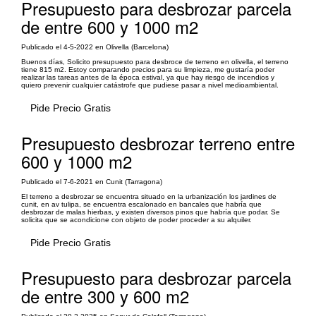
Presupuesto para desbrozar parcela
de entre 600 y 1000 m2
Publicado el 4-5-2022 en Olivella (Barcelona)
Buenos días, Solicito presupuesto para desbroce de terreno en olivella, el terreno
tiene 815 m2. Estoy comparando precios para su limpieza, me gustaría poder
realizar las tareas antes de la época estival, ya que hay riesgo de incendios y
quiero prevenir cualquier catástrofe que pudiese pasar a nivel medioambiental.
Pide Precio Gratis
Presupuesto desbrozar terreno entre
600 y 1000 m2
Publicado el 7-6-2021 en Cunit (Tarragona)
El terreno a desbrozar se encuentra situado en la urbanización los jardines de
cunit, en av tulipa, se encuentra escalonado en bancales que habría que
desbrozar de malas hierbas, y existen diversos pinos que habría que podar. Se
solicita que se acondicione con objeto de poder proceder a su alquiler.
Pide Precio Gratis
Presupuesto para desbrozar parcela
de entre 300 y 600 m2