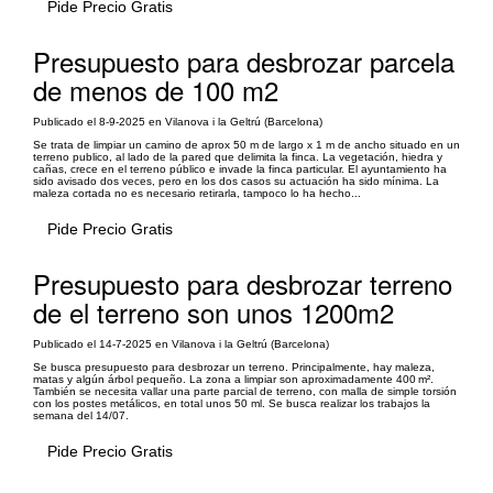
Pide Precio Gratis
Presupuesto para desbrozar parcela
de menos de 100 m2
Publicado el 8-9-2025 en Vilanova i la Geltrú (Barcelona)
Se trata de limpiar un camino de aprox 50 m de largo x 1 m de ancho situado en un
terreno publico, al lado de la pared que delimita la finca. La vegetación, hiedra y
cañas, crece en el terreno público e invade la finca particular. El ayuntamiento ha
sido avisado dos veces, pero en los dos casos su actuación ha sido mínima. La
maleza cortada no es necesario retirarla, tampoco lo ha hecho...
Pide Precio Gratis
Presupuesto para desbrozar terreno
de el terreno son unos 1200m2
Publicado el 14-7-2025 en Vilanova i la Geltrú (Barcelona)
Se busca presupuesto para desbrozar un terreno. Principalmente, hay maleza,
matas y algún árbol pequeño. La zona a limpiar son aproximadamente 400 m².
También se necesita vallar una parte parcial de terreno, con malla de simple torsión
con los postes metálicos, en total unos 50 ml. Se busca realizar los trabajos la
semana del 14/07.
Pide Precio Gratis