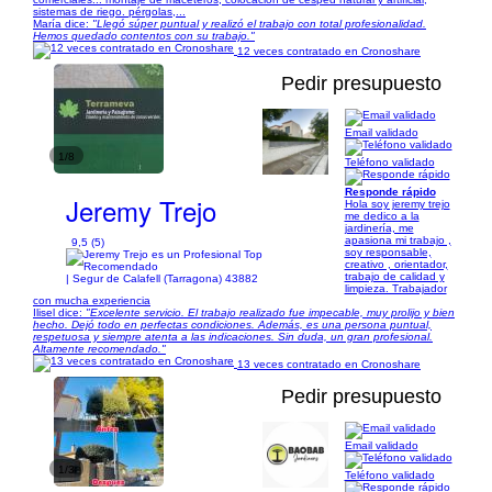
sistemas de riego. pérgolas,...
María dice:
"Llegó súper puntual y realizó el trabajo con total profesionalidad.
Hemos quedado contentos con su trabajo."
12 veces contratado en Cronoshare
Pedir presupuesto
Email validado
1/8
Teléfono validado
Responde rápido
Jeremy Trejo
Hola soy jeremy trejo
me dedico a la
jardinería, me
apasiona mi trabajo ,
9,5 (5)
soy responsable,
creativo , orientador,
trabajo de calidad y
| Segur de Calafell (Tarragona) 43882
limpieza. Trabajador
con mucha experiencia
Ilisel dice:
"Excelente servicio. El trabajo realizado fue impecable, muy prolijo y bien
hecho. Dejó todo en perfectas condiciones. Además, es una persona puntual,
respetuosa y siempre atenta a las indicaciones. Sin duda, un gran profesional.
Altamente recomendado."
13 veces contratado en Cronoshare
Pedir presupuesto
Email validado
1/3
Teléfono validado