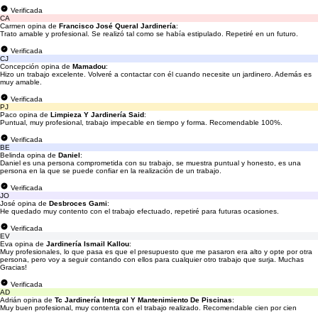
Verificada
CA
Carmen opina de
Francisco José Queral Jardinería
:
Trato amable y profesional. Se realizó tal como se había estipulado. Repetiré en un futuro.
Verificada
CJ
Concepción opina de
Mamadou
:
Hizo un trabajo excelente. Volveré a contactar con él cuando necesite un jardinero. Además es
muy amable.
Verificada
PJ
Paco opina de
Limpieza Y Jardinería Said
:
Puntual, muy profesional, trabajo impecable en tiempo y forma. Recomendable 100%.
Verificada
BE
Belinda opina de
Daniel
:
Daniel es una persona comprometida con su trabajo, se muestra puntual y honesto, es una
persona en la que se puede confiar en la realización de un trabajo.
Verificada
JO
José opina de
Desbroces Gami
:
He quedado muy contento con el trabajo efectuado, repetiré para futuras ocasiones.
Verificada
EV
Eva opina de
Jardinería Ismail Kallou
:
Muy profesionales, lo que pasa es que el presupuesto que me pasaron era alto y opte por otra
persona, pero voy a seguir contando con ellos para cualquier otro trabajo que surja. Muchas
Gracias!
Verificada
AD
Adrián opina de
Tc Jardinería Integral Y Mantenimiento De Piscinas
:
Muy buen profesional, muy contenta con el trabajo realizado. Recomendable cien por cien