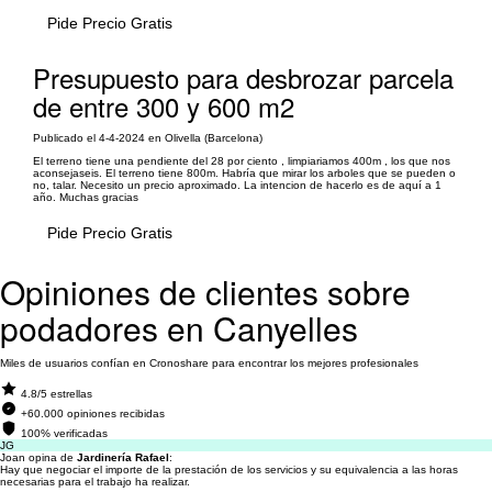
Pide Precio Gratis
Presupuesto para desbrozar parcela
de entre 300 y 600 m2
Publicado el 4-4-2024 en Olivella (Barcelona)
El terreno tiene una pendiente del 28 por ciento , limpiariamos 400m , los que nos
aconsejaseis. El terreno tiene 800m. Habría que mirar los arboles que se pueden o
no, talar. Necesito un precio aproximado. La intencion de hacerlo es de aquí a 1
año. Muchas gracias
Pide Precio Gratis
Opiniones de clientes sobre
podadores en Canyelles
Miles de usuarios confían en Cronoshare para encontrar los mejores profesionales
4.8/5 estrellas
+60.000 opiniones recibidas
100% verificadas
JG
Joan opina de
Jardinería Rafael
:
Hay que negociar el importe de la prestación de los servicios y su equivalencia a las horas
necesarias para el trabajo ha realizar.