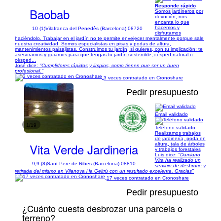
Responde rápido
Baobab
Somos jardineros por
devoción, nos
encanta lo que
hacemos y
10 (1)
Vilafranca del Penedès (Barcelona) 08720
disfrutamos
haciéndolo. Trabajar en el jardín no te permite envejecer mentalmente porque sale
nuestra creatividad. Somos especialistas en pisas y podas de altura,
mantenimientos paisajistas. Construimos tu jardín, si quieres, con tu implicación: te
asesoramos y guiamos para que tengas tu jardín sostenible, césped natural o
césped...
José dice:
"Cumplidores rápidos y limpios, como tienen que ser un buen
profesional."
3 veces contratado en Cronoshare
Pedir presupuesto
Email validado
1/19
Teléfono validado
Realizamos trabajos
de jardinería, poda en
Vita Verde Jardineria
altura, tala de árboles
y trabajos forestales
Luis dice:
"Damiano
Vita ha realizado un
9,9 (8)
Sant Pere de Ribes (Barcelona) 08810
servicio de desbroce y
retirada del mismo en Vilanova i la Geltrú con un resultado excelente. Gracias"
17 veces contratado en Cronoshare
Pedir presupuesto
¿Cuánto cuesta desbrozar una parcela o
terreno?