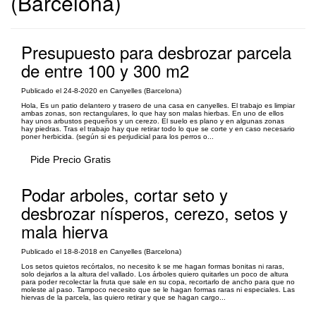
(Barcelona)
Presupuesto para desbrozar parcela
de entre 100 y 300 m2
Publicado el 24-8-2020 en Canyelles (Barcelona)
Hola, Es un patio delantero y trasero de una casa en canyelles. El trabajo es limpiar
ambas zonas, son rectangulares, lo que hay son malas hierbas. En uno de ellos
hay unos arbustos pequeños y un cerezo. El suelo es plano y en algunas zonas
hay piedras. Tras el trabajo hay que retirar todo lo que se corte y en caso necesario
poner herbicida. (según si es perjudicial para los perros o...
Pide Precio Gratis
Podar arboles, cortar seto y
desbrozar nísperos, cerezo, setos y
mala hierva
Publicado el 18-8-2018 en Canyelles (Barcelona)
Los setos quietos recórtalos, no necesito k se me hagan formas bonitas ni raras,
solo dejarlos a la altura del vallado. Los árboles quiero quitarles un poco de altura
para poder recolectar la fruta que sale en su copa, recortarlo de ancho para que no
moleste al paso. Tampoco necesito que se le hagan formas raras ni especiales. Las
hiervas de la parcela, las quiero retirar y que se hagan cargo...