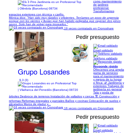
como mantenimiento
de jardines
profesional.
| Olèrdola (Barcelona) 08734
Transformamos
espacios exteriores con técnica y cariño.
Mónica dice:
"Han sido muy rápidos y eficientes. Teníamos un poco de urgencia
porque con los vientos y lluvias que han habido peligraba que cayeran dos pinos
secos. Solo han de volver para trocearlos."
19 veces contratado en Cronoshare
Pedir presupuesto
Email validado
1/3
Teléfono validado
Responde rápido
Grupo Losandes
Ofrecemos una amplia
gama de servicios
para el mantenimiento
y mejora de tu hogar
9,3 (3)
o finca: 🌿 Jardinería y
exteriores Trabajos de
jardinería en general
| Vilafranca del Penedès (Barcelona) 08720
Tala y poda de
árboles Desbroce de terrenos Instalación de vallados y cercas 🏗️ Construcción y
reformas Reformas integrales y parciales Baños y cocinas Colocación de suelos y
alicatados Muros de pladur y...
16 veces contratado en Cronoshare
Pedir presupuesto
Email validado