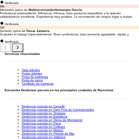
Verificada
ME
Mercedes opina de
Multiservicios&reformaspro García
:
Profesional sobresaliente. Eficiencia, eficacia, trato personal maravilloso y la relación
calidad/precio excelente. Experiencia muy positiva. Lo recomiendo sin ningún lugar a dudas.
Verificada
GE
Gerardo opina de
Oscar Zamarro
:
Acabado el trabajo impecablemente. Buen profesional, trato personal agradable, rápido y
Verificada
Servicios relacionados
Talar árboles
Podar árboles
Poda de palmeras
Poda de setos
Cepillado de palmeras
Encuentra Desbrozar parcela en las principales ciudades de Barcelona
Desbrozar parcela en Cervelló
Desbrozar parcela en Sant Fost de Campsentelles
Desbrozar parcela en Terrassa
Desbrozar parcela en Badalona
Desbrozar parcela en Olesa de Montserrat
Desbrozar parcela en Piera
Desbrozar parcela en Collbató
Desbrozar parcela en Mataró
Desbrozar parcela en Pineda de Mar
Desbrozar parcela en Vallirana