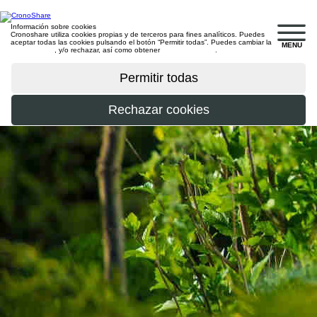
Información sobre cookies
Cronoshare utiliza cookies propias y de terceros para fines analíticos. Puedes
aceptar todas las cookies pulsando el botón “Permitir todas”. Puedes cambiar la
MENU
configuración
, y/o rechazar, así como obtener
más información
.