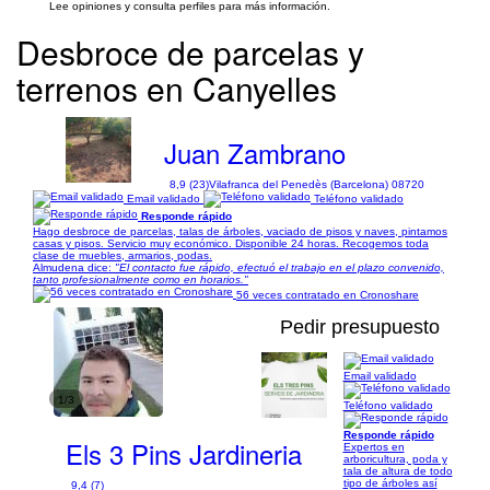
Lee opiniones y consulta perfiles para más información.
Desbroce de parcelas y
terrenos en Canyelles
Juan Zambrano
8,9 (23)
Vilafranca del Penedès (Barcelona) 08720
Email validado
Teléfono validado
Responde rápido
Hago desbroce de parcelas, talas de árboles, vaciado de pisos y naves, pintamos
casas y pisos. Servicio muy económico. Disponible 24 horas. Recogemos toda
clase de muebles, armarios, podas.
Almudena dice:
"El contacto fue rápido, efectuó el trabajo en el plazo convenido,
tanto profesionalmente como en horarios."
56 veces contratado en Cronoshare
Pedir presupuesto
Email validado
1/3
Teléfono validado
Responde rápido
Els 3 Pins Jardineria
Expertos en
arboricultura, poda y
tala de altura de todo
tipo de árboles así
9,4 (7)