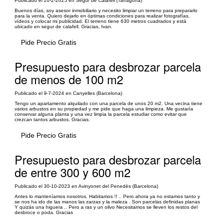
Publicado el 20-2-2025 en Segur de Calafell (Tarragona)
Buenos días, soy asesor inmobiliario y necesito limpiar un terreno para prepararlo
para la venta. Quiero dejarlo en óptimas condiciones para realizar fotografías,
vídeos y colocar mi publicidad. El terreno tiene 630 metros cuadrados y está
ubicado en segur de calafell. Gracias, Ivan.
Pide Precio Gratis
Presupuesto para desbrozar parcela
de menos de 100 m2
Publicado el 9-7-2024 en Canyelles (Barcelona)
Tengo un apartamento alquilado con una parcela de unos 20 m2. Una vecina tiene
varios arbustos en su propiedad y me pide que haga una limpieza. Me gustaría
conservar alguna planta y una vez limpia la parcela estudiar como evitar que
crezcan tantos arbustos. Gracias.
Pide Precio Gratis
Presupuesto para desbrozar parcela
de entre 300 y 600 m2
Publicado el 30-10-2023 en Avinyonet del Penedès (Barcelona)
Antes lo manteníamos nosotros. Habitamos !! .. Pero ahora ya no estamos tanto y
se nos ha ido de las manos las zarzas y la maleza . Son parcelas definidas planas
Y quizás una higuera .. Pero a ras y un olivo Necesitamos se lleven los restos del
desbroce o poda. Gracias