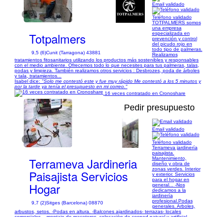
Email validado
1/9
Teléfono validado
TOTPALMERS somos
una empresa
Totpalmers
especializada en
prevención y control
del picudo rojo en
todo tipo de palmeras.
9,5 (6)
Cunit (Tarragona) 43881
Realizamos
tratamientos fitosanitarios utilizando los productos más sostenibles y responsables
con el medio ambiente. Ofrecemos todo lo que necesites para tus palmeras, talas,
podas y limpieza. También realizamos otros servicios : Desbrozes, poda de árboles
y tala, tratamientos...
Isabel dice:
"Solo me contestó este y fue muy rápido Me contestó a los 5 minutos y
por la tarde ya tenía el presupuesto en mi correo."
16 veces contratado en Cronoshare
Pedir presupuesto
Email validado
1/6
Teléfono validado
Terrameva jardinería
paisajista.
Terrameva Jardineria
Mantenimiento,
diseño y obra de
zonas verdes. Interior
Paisajista Servicios
y exterior. Servicios
para el hogar en
Hogar
general... -Nos
dedicamos a la
jardinería
profesional.Podas
9,7 (2)
Sitges (Barcelona) 08870
generales. Arboles,
arbustos, setos. -Podas en altura. -Balcones ajardinados- terrazas- locales
comerciales... montaje de maceteros, colocación de cesped natural y artificial,