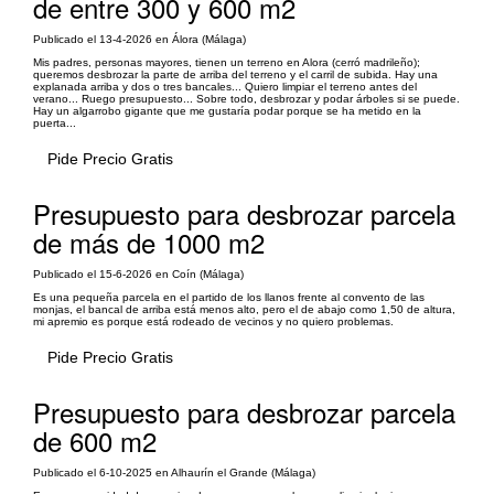
de entre 300 y 600 m2
Publicado el 13-4-2026 en Álora (Málaga)
Mis padres, personas mayores, tienen un terreno en Alora (cerró madrileño);
queremos desbrozar la parte de arriba del terreno y el carril de subida. Hay una
explanada arriba y dos o tres bancales... Quiero limpiar el terreno antes del
verano... Ruego presupuesto... Sobre todo, desbrozar y podar árboles si se puede.
Hay un algarrobo gigante que me gustaría podar porque se ha metido en la
puerta...
Pide Precio Gratis
Presupuesto para desbrozar parcela
de más de 1000 m2
Publicado el 15-6-2026 en Coín (Málaga)
Es una pequeña parcela en el partido de los llanos frente al convento de las
monjas, el bancal de arriba está menos alto, pero el de abajo como 1,50 de altura,
mi apremio es porque está rodeado de vecinos y no quiero problemas.
Pide Precio Gratis
Presupuesto para desbrozar parcela
de 600 m2
Publicado el 6-10-2025 en Alhaurín el Grande (Málaga)