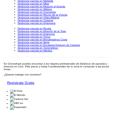
Desbrozar parcela en Marbella
Desbrozar parcela en Mijas
Desbrozar parcela en Alhaurín el Grande
Desbrozar parcela en Málaga
Desbrozar parcela en Fuengirola
Desbrozar parcela en Rincón de la Victoria
Desbrozar parcela en Vélez-Málaga
Desbrozar parcela en Cártama
Desbrozar parcela en Antequera
Desbrozar parcela en Ronda
Desbrozar parcela en Alhaurín de la Torre
Desbrozar parcela en Estepona
Desbrozar parcela en Torrox
Desbrozar parcela en Benalmadena Costa
Desbrozar parcela en Nerja
Desbrozar parcela en Escaleras Estacion de Cartama
Desbrozar parcela en Torremolinos
Desbrozar parcela en Manilva
En Cronoshare puedes encontrar a los mejores profesionales de Desbroce de parcelas y
terrenos en Coín. Pide precio y hasta 4 profesionales de tu zona te contactan a las pocas
horas.
¿Quieres trabajar con nosotros?
Regístrate Gratis