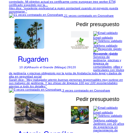
controlado. Mi objetivo actual es certificarme como european tree worker ETW,
certificado expedido por la...
Alex dice:
"excelente profesional a quien contactaré cuando mi proyecto pueda
concretarse "
21 veces contratado en Cronoshare
Pedir presupuesto
Email validado
1/4
Teléfono validado
Responde rápido
Rugarden
Servicios de
jardinería, piscinas y
limpieza de
comunidades ,villas y
10 (4)
Alhaurín el Grande (Málaga) 29120
particulares con títulos
de jardinería y piscinas obligatorio por la junta de Andalucía todo legal y dados de
alta en seguridad social
Sarah dice:
"Muy trabajador atento buenas personas responsables muy curioso en
sus trabajos de jardineria. Y las chicas de limpieza 100 por 100 recomendables
atentas a todo los detalles"
3 veces contratado en Cronoshare
Pedir presupuesto
Email validado
1/38
Teléfono validado
Jardinero con 20 años
de experiencia en
mantenimiento de