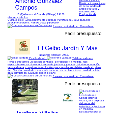
Antonio González
jardines y piscina.
Diseño e instalaciones
Campos
de riego, podas de
árboles frutales y
ornamentales.
10 (1)
Alhaurín el Grande (Málaga) 29120
Fumigación de
plantas y árboles.
Gustavo dice:
"Extremadamente educado y profesional. Ya lo tenemos
permanentemente. Trabajo limpio y perfecto"
6 veces contratado en Cronoshare
Pedir presupuesto
El Ceibo Jardín Y Más
Fuengirola (Málaga) 29640
Email validado
Teléfono validado
Porque ofrecemos un servicio confiable, profesional y a medida. Nos
especializamos en el mantenimiento de jardines y piscinas, brindando atención
personalizada, cumplimiento en los tiempos y resultados visibles desde el primer
día. Nuestra prioridad es que cada espacio exterior luzca limpio, cuidado y listo
para disfrutar en cualquier época del año
3 veces contratado en Cronoshare
Pedir presupuesto
Email validado
Somos jardines
1/3
villalba, una empresa
del sector del
paisajismo y jardinería
en marbella.
Jardines Villalba
Destacamos por el