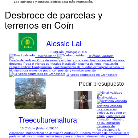
Lee opiniones y consulta perfiles para más información.
Desbroce de parcelas y
terrenos en Coín
Alessio Lai
9,3 (3)
Coín (Málaga) 29100
Email validado
Teléfono validado
Diseño de jardines Poda de setos y árboles, corte y siembra de cespèd, limpieza,
desbroce Poda e injertos de frutales Instalación sistema de riego Instalación
césped artificial Configuración y mantenimiento de huertas ecológicas servicio de
biotrituradora restos de poda, compostaje y vermicompostaje
11 veces contratado en Cronoshare
Pedir presupuesto
Email validado
1/14
Teléfono validado
Licenciado en
biología, podador en
Treeculturenaltura
altura y arborista en
formación. Miembro
de la Asociación
Española de
10 (5)
Coín (Málaga) 29100
Arboricultura y la
Asociación Multisectorial de Jardinería Andalucía. Realizo trabajos de arboricultura y
poda en altura con sistemas de trepa para arboles y palmeras, tala y apeo