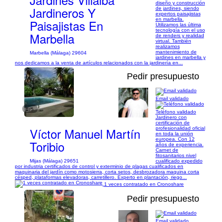
diseño y construcción
Jardineros Y
de jardines, siendo
expertos paisajistas
en marbella.
Paisajistas En
Utilizamos las última
tecnología con el uso
Marbella
de renders y realidad
virtual. También
realizamos
mantenimiento de
Marbella (Málaga) 29604
jardines en marbella y
nos dedicamos a la venta de artículos relacionados con la jardinería en...
Pedir presupuesto
Email validado
1/5
Teléfono validado
Jardinero con
certificación de
Víctor Manuel Martín
profesionalidad oficial
en toda la unión
europea. Con 12
Toribio
años de experiencia.
Carnet de
fitosanitarios nivel
Mijas (Málaga) 29651
cualificado expedido
por industria certificados de control y exterminio de plagas cualificados en
maquinaria del jardín como motosierra, corta setos, desbrozadora maquina corta
césped, plataformas elevadoras, carretillero. Experto en plantación, riego...
1 veces contratado en Cronoshare
Pedir presupuesto
Email validado