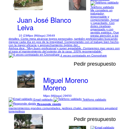
1/3
Teléfono validado
Me considero un
trabajador,
Juan José Blanco
responsable y
comprometido, formal
y capacitado. Con
Leiva
dotes creativas,
organizado y con
sentido estético. Que
10 (2)
Mijas (Málaga) 29649
presta atención a los
detalles. Como meta alcanzar logros personales, también profesionales buscando
mejorar cada día en pos de la integridad. Comprometido con el trabajo bien hecho,
con la mayor eficacia y aprovechamiento óptimo del...
Ainhoa dice:
"Muy buen profesional y super agradable. Contaremos mas veces con
el para el mantenimiento del exterior de la casa. 100% recomendable"
4 veces contratado en Cronoshare
Pedir presupuesto
Miguel Moreno
Moreno
Mijas (Málaga) 29650
Email validado
Teléfono validado
Responde rápido
mantenimientos grandes comunidades. jardines chalet. mantenimientos agualand
torremolinos
Pedir presupuesto