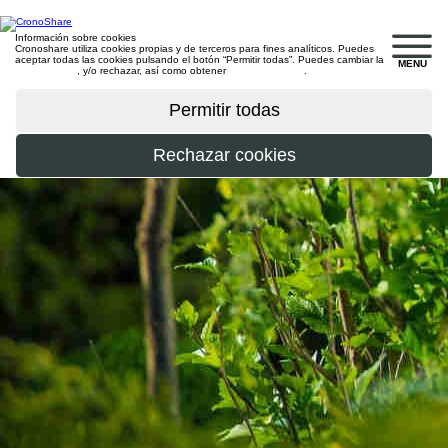
Información sobre cookies
Cronoshare utiliza cookies propias y de terceros para fines analíticos. Puedes
aceptar todas las cookies pulsando el botón “Permitir todas”. Puedes cambiar la
MENU
configuración
, y/o rechazar, así como obtener
más información
.