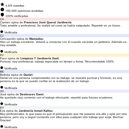
4.8/5 estrellas
+60.000 opiniones recibidas
100% verificadas
CA
Carmen opina de
Francisco José Queral Jardinería
:
Trato amable y profesional. Se realizó tal como se había estipulado. Repetiré en un futuro.
Verificada
CJ
Concepción opina de
Mamadou
:
Hizo un trabajo excelente. Volveré a contactar con él cuando necesite un jardinero. Además es
muy amable.
Verificada
PJ
Paco opina de
Limpieza Y Jardinería Said
:
Puntual, muy profesional, trabajo impecable en tiempo y forma. Recomendable 100%.
Verificada
BE
Belinda opina de
Daniel
:
Daniel es una persona comprometida con su trabajo, se muestra puntual y honesto, es una
persona en la que se puede confiar en la realización de un trabajo.
Verificada
JO
José opina de
Desbroces Gami
:
He quedado muy contento con el trabajo efectuado, repetiré para futuras ocasiones.
Verificada
EV
Eva opina de
Jardinería Ismail Kallou
:
Muy profesionales, lo que pasa es que el presupuesto que me pasaron era alto y opte por otra
persona, pero voy a seguir contando con ellos para cualquier otro trabajo que surja. Muchas
Gracias!
Verificada