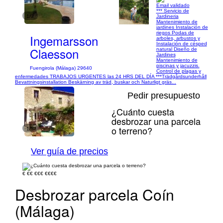
Email validado
*** Servicio de
1/3
Jardineria
Mantenimiento de
jardines Instalación de
riegos Podas de
Ingemarsson
arboles, arbustos y
Instalación de césped
Claesson
natural Diseño de
Jardines
Mantenimiento de
piscinas y jacuzzis.
Fuengirola (Málaga) 29640
Control de plagas y
enfermedades TRABAJOS URGENTES las 24 HRS DEL DÍA ***Trädgårdsunderhåll
Bevattningsinstallation Beskärning av träd, buskar och Naturligt gräs...
Pedir presupuesto
¿Cuánto cuesta
desbrozar una parcela
o terreno?
1/5
Ver guía de precios
€
€€
€€€
€€€€
Desbrozar parcela Coín
(Málaga)