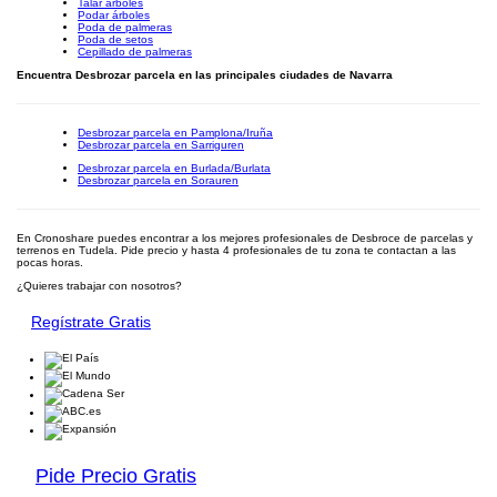
Talar árboles
Podar árboles
Poda de palmeras
Poda de setos
Cepillado de palmeras
Encuentra Desbrozar parcela en las principales ciudades de Navarra
Desbrozar parcela en Pamplona/Iruña
Desbrozar parcela en Sarriguren
Desbrozar parcela en Burlada/Burlata
Desbrozar parcela en Sorauren
En Cronoshare puedes encontrar a los mejores profesionales de Desbroce de parcelas y
terrenos en Tudela. Pide precio y hasta 4 profesionales de tu zona te contactan a las
pocas horas.
¿Quieres trabajar con nosotros?
Regístrate Gratis
Pide Precio Gratis