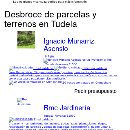
Lee opiniones y consulta perfiles para más información.
Desbroce de parcelas y
terrenos en Tudela
Ignacio Munarriz
Asensio
9,7 (6)
| Tudela (Navarra) 31500
Email validado
Teléfono validado
José Ramón dice:
"Un gran profesional, puntual, conocedor del tema. Un
profesional trajador que cualquier empresa estaria encantada con sus resultados
como persona y trabajador. Extraordinario."
10 veces contratado en Cronoshare
Pedir presupuesto
Rmc Jardinería
Tudela (Navarra) 31500
Email validado
Creación y mantenimiento de jardines, podas, talas, plantaciones, riegos,
restauración de jardines y zonas degradadas, xerojardinería, huerto urbano,
bonsaísmo, sanidad vegetal, terrazas, jardín vertical, cubiertas verdes, siegas,