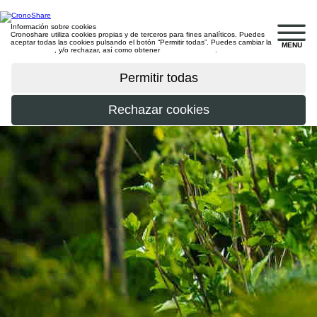
Información sobre cookies
Cronoshare utiliza cookies propias y de terceros para fines analíticos. Puedes
aceptar todas las cookies pulsando el botón “Permitir todas”. Puedes cambiar la
MENU
configuración
, y/o rechazar, así como obtener
más información
.