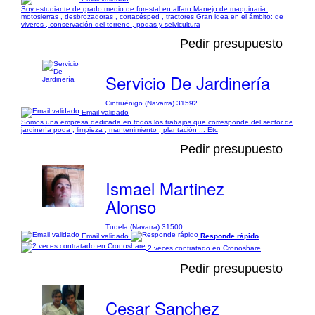
Soy estudiante de grado medio de forestal en alfaro Manejo de maquinaria:
motosierras , desbrozadoras , cortacésped , tractores Gran idea en el ámbito: de
viveros , conservación del terreno , podas y selvicultura
Pedir presupuesto
Servicio De Jardinería
Cintruénigo (Navarra) 31592
Email validado
Somos una empresa dedicada en todos los trabajos que corresponde del sector de
jardinería poda , limpieza , mantenimiento , plantación ... Etc
Pedir presupuesto
Ismael Martinez
Alonso
Tudela (Navarra) 31500
Email validado
Responde rápido
2 veces contratado en Cronoshare
Pedir presupuesto
Cesar Sanchez