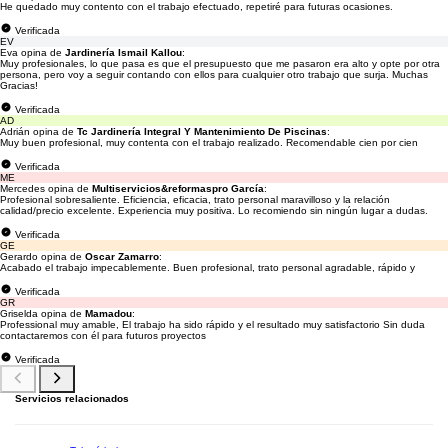
He quedado muy contento con el trabajo efectuado, repetiré para futuras ocasiones.
Verificada
EV
Eva opina de
Jardinería Ismail Kallou
:
Muy profesionales, lo que pasa es que el presupuesto que me pasaron era alto y opte por otra
persona, pero voy a seguir contando con ellos para cualquier otro trabajo que surja. Muchas
Gracias!
Verificada
AD
Adrián opina de
Tc Jardinería Integral Y Mantenimiento De Piscinas
:
Muy buen profesional, muy contenta con el trabajo realizado. Recomendable cien por cien
Verificada
ME
Mercedes opina de
Multiservicios&reformaspro García
:
Profesional sobresaliente. Eficiencia, eficacia, trato personal maravilloso y la relación
calidad/precio excelente. Experiencia muy positiva. Lo recomiendo sin ningún lugar a dudas.
Verificada
GE
Gerardo opina de
Oscar Zamarro
:
Acabado el trabajo impecablemente. Buen profesional, trato personal agradable, rápido y
Verificada
GR
Griselda opina de
Mamadou
:
Professional muy amable, El trabajo ha sido rápido y el resultado muy satisfactorio Sin duda
contactaremos con él para futuros proyectos
Verificada
Servicios relacionados