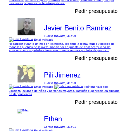
desbroces, limpiezas de huertos/jardines.
Pedir presupuesto
Javier Benito Ramirez
Tudela (Navarra) 31500
Email validado
Repartidor durante un mes en carniceria, llebando a restaurantes y hoteles de
todos los pueblos de la rivera Trabajador en puesto de deshacer y linea de
envasado en congeladora fustiñana durante un mes por falta de producto
Pedir presupuesto
Pili Jimenez
Tudela (Navarra) 31500
Email validado
Teléfono validado
Limpieza, cuidado de niños y personas mayores. También experiencia en cuidado
de dependientes
Pedir presupuesto
Ethan
Corella (Navarra) 31591
Email validado