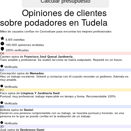
Opiniones de clientes
sobre podadores en Tudela
Miles de usuarios confían en Cronoshare para encontrar los mejores profesionales
4.8/5 estrellas
+60.000 opiniones recibidas
100% verificadas
CA
Carmen opina de
Francisco José Queral Jardinería
:
Trato amable y profesional. Se realizó tal como se había estipulado. Repetiré en un futuro.
Verificada
CJ
Concepción opina de
Mamadou
:
Hizo un trabajo excelente. Volveré a contactar con él cuando necesite un jardinero. Además es
muy amable.
Verificada
PJ
Paco opina de
Limpieza Y Jardinería Said
:
Puntual, muy profesional, trabajo impecable en tiempo y forma. Recomendable 100%.
Verificada
BE
Belinda opina de
Daniel
:
Daniel es una persona comprometida con su trabajo, se muestra puntual y honesto, es una
persona en la que se puede confiar en la realización de un trabajo.
Verificada
JO
José opina de
Desbroces Gami
: