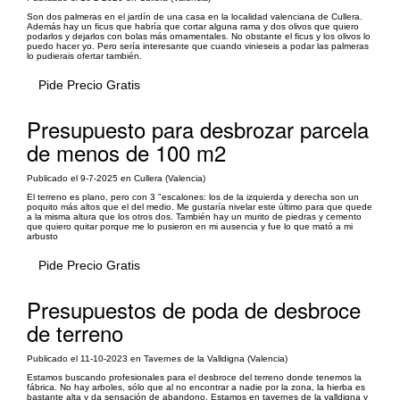
Son dos palmeras en el jardín de una casa en la localidad valenciana de Cullera.
Además hay un ficus que habría que cortar alguna rama y dos olivos que quiero
podarlos y dejarlos con bolas más ornamentales. No obstante el ficus y los olivos lo
puedo hacer yo. Pero sería interesante que cuando vinieseis a podar las palmeras
lo pudierais ofertar también.
Pide Precio Gratis
Presupuesto para desbrozar parcela
de menos de 100 m2
Publicado el 9-7-2025 en Cullera (Valencia)
El terreno es plano, pero con 3 "escalones: los de la izquierda y derecha son un
poquito más altos que el del medio. Me gustaría nivelar este último para que quede
a la misma altura que los otros dos. También hay un murito de piedras y cemento
que quiero quitar porque me lo pusieron en mi ausencia y fue lo que mató a mi
arbusto
Pide Precio Gratis
Presupuestos de poda de desbroce
de terreno
Publicado el 11-10-2023 en Tavernes de la Valldigna (Valencia)
Estamos buscando profesionales para el desbroce del terreno donde tenemos la
fábrica. No hay arboles, sólo que al no encontrar a nadie por la zona, la hierba es
bastante alta y da sensación de abandono. Estamos en tavernes de la valldigna y