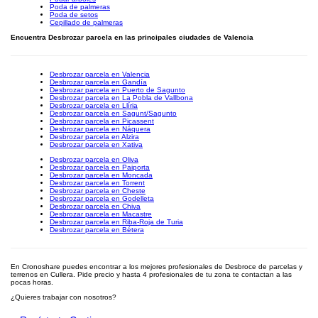
Poda de palmeras
Poda de setos
Cepillado de palmeras
Encuentra Desbrozar parcela en las principales ciudades de Valencia
Desbrozar parcela en Valencia
Desbrozar parcela en Gandía
Desbrozar parcela en Puerto de Sagunto
Desbrozar parcela en La Pobla de Vallbona
Desbrozar parcela en Llíria
Desbrozar parcela en Sagunt/Sagunto
Desbrozar parcela en Picassent
Desbrozar parcela en Náquera
Desbrozar parcela en Alzira
Desbrozar parcela en Xativa
Desbrozar parcela en Oliva
Desbrozar parcela en Paiporta
Desbrozar parcela en Moncada
Desbrozar parcela en Torrent
Desbrozar parcela en Cheste
Desbrozar parcela en Godelleta
Desbrozar parcela en Chiva
Desbrozar parcela en Macastre
Desbrozar parcela en Riba-Roja de Turia
Desbrozar parcela en Bétera
En Cronoshare puedes encontrar a los mejores profesionales de Desbroce de parcelas y
terrenos en Cullera. Pide precio y hasta 4 profesionales de tu zona te contactan a las
pocas horas.
¿Quieres trabajar con nosotros?