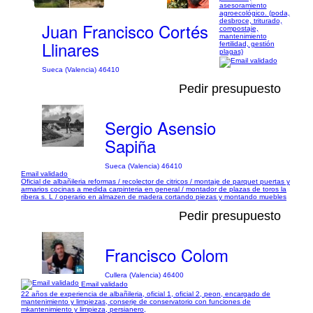
asesoramiento
agroecológico. (poda,
desbroce, triturado,
Juan Francisco Cortés
compostaje,
mantenimiento
Llinares
fertilidad, gestión
plagas)
Sueca (Valencia) 46410
Pedir presupuesto
Sergio Asensio
Sapiña
Sueca (Valencia) 46410
Email validado
Oficial de albañileria reformas / recolector de citricos / montaje de parquet puertas y
armarios cocinas a medida carpinteria en general / montador de plazas de toros la
ribera s. L / operario en almazen de madera cortando piezas y montando muebles
Pedir presupuesto
Francisco Colom
Cullera (Valencia) 46400
Email validado
22 años de experiencia de albañileria, oficial 1, oficial 2, peon, encargado de
mantenimiento y limpiezas, conserje de conservatorio con funciones de
mkantenimiento y limpieza, persianero,