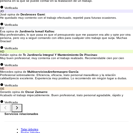
persona en la que se puede confiar en la realización de un trabajo.
Verificada
JO
José opina de
Desbroces Gami
:
He quedado muy contento con el trabajo efectuado, repetiré para futuras ocasiones.
Verificada
EV
Eva opina de
Jardinería Ismail Kallou
:
Muy profesionales, lo que pasa es que el presupuesto que me pasaron era alto y opte por otra
persona, pero voy a seguir contando con ellos para cualquier otro trabajo que surja. Muchas
Gracias!
Verificada
AD
Adrián opina de
Tc Jardinería Integral Y Mantenimiento De Piscinas
:
Muy buen profesional, muy contenta con el trabajo realizado. Recomendable cien por cien
Verificada
ME
Mercedes opina de
Multiservicios&reformaspro García
:
Profesional sobresaliente. Eficiencia, eficacia, trato personal maravilloso y la relación
calidad/precio excelente. Experiencia muy positiva. Lo recomiendo sin ningún lugar a dudas.
Verificada
GE
Gerardo opina de
Oscar Zamarro
:
Acabado el trabajo impecablemente. Buen profesional, trato personal agradable, rápido y
Verificada
Servicios relacionados
Talar árboles
Podar árboles