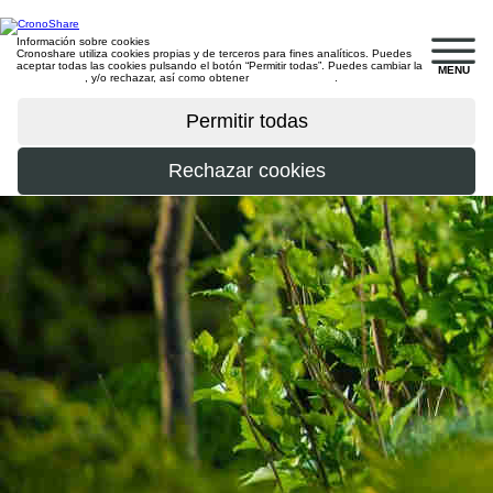
Información sobre cookies
Cronoshare utiliza cookies propias y de terceros para fines analíticos. Puedes
aceptar todas las cookies pulsando el botón “Permitir todas”. Puedes cambiar la
MENU
configuración
, y/o rechazar, así como obtener
más información
.