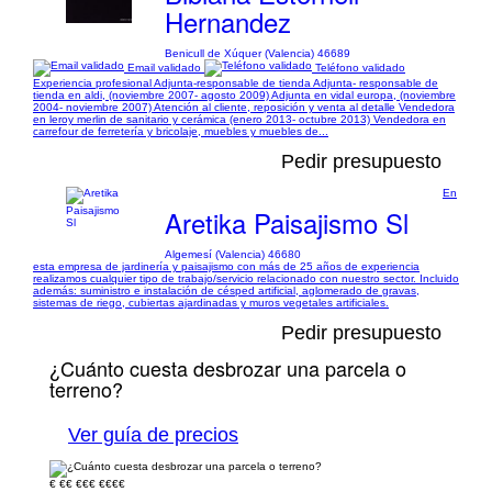
Hernandez
Benicull de Xúquer (Valencia) 46689
Email validado
Teléfono validado
Experiencia profesional Adjunta-responsable de tienda Adjunta- responsable de
tienda en aldi, (noviembre 2007- agosto 2009) Adjunta en vidal europa, (noviembre
2004- noviembre 2007) Atención al cliente, reposición y venta al detalle Vendedora
en leroy merlin de sanitario y cerámica (enero 2013- octubre 2013) Vendedora en
carrefour de ferretería y bricolaje, muebles y muebles de...
Pedir presupuesto
En
Aretika Paisajismo Sl
Algemesí (Valencia) 46680
esta empresa de jardinería y paisajismo con más de 25 años de experiencia
realizamos cualquier tipo de trabajo/servicio relacionado con nuestro sector. Incluido
además: suministro e instalación de césped artificial, aglomerado de gravas,
sistemas de riego, cubiertas ajardinadas y muros vegetales artificiales.
Pedir presupuesto
¿Cuánto cuesta desbrozar una parcela o
terreno?
Ver guía de precios
€
€€
€€€
€€€€