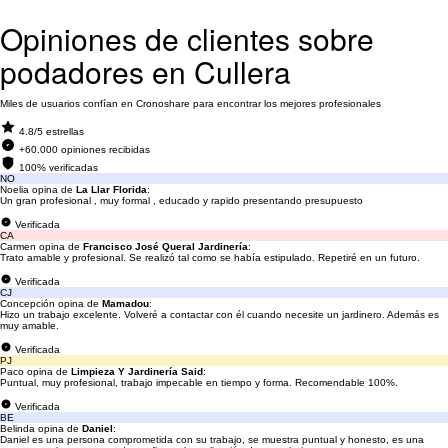
Opiniones de clientes sobre
podadores en Cullera
Miles de usuarios confían en Cronoshare para encontrar los mejores profesionales
4.8/5 estrellas
+60.000 opiniones recibidas
100% verificadas
NO
Noelia opina de
La Llar Florida
:
Un gran profesional , muy formal , educado y rapido presentando presupuesto
Verificada
CA
Carmen opina de
Francisco José Queral Jardinería
:
Trato amable y profesional. Se realizó tal como se había estipulado. Repetiré en un futuro.
Verificada
CJ
Concepción opina de
Mamadou
:
Hizo un trabajo excelente. Volveré a contactar con él cuando necesite un jardinero. Además es
muy amable.
Verificada
PJ
Paco opina de
Limpieza Y Jardinería Said
:
Puntual, muy profesional, trabajo impecable en tiempo y forma. Recomendable 100%.
Verificada
BE
Belinda opina de
Daniel
:
Daniel es una persona comprometida con su trabajo, se muestra puntual y honesto, es una