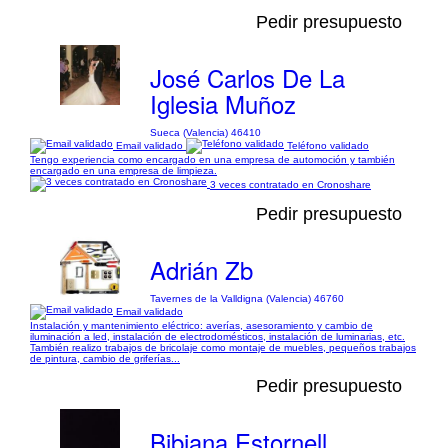
Pedir presupuesto
José Carlos De La
Iglesia Muñoz
Sueca (Valencia) 46410
Email validado
Teléfono validado
Tengo experiencia como encargado en una empresa de automoción y también
encargado en una empresa de limpieza.
3 veces contratado en Cronoshare
Pedir presupuesto
Adrián Zb
Tavernes de la Valldigna (Valencia) 46760
Email validado
Instalación y mantenimiento eléctrico: averías, asesoramiento y cambio de
iluminación a led, instalación de electrodomésticos, instalación de luminarias, etc.
También realizo trabajos de bricolaje como montaje de muebles, pequeños trabajos
de pintura, cambio de griferías...
Pedir presupuesto
Bibiana Estornell