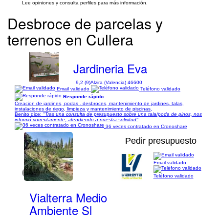
Lee opiniones y consulta perfiles para más información.
Desbroce de parcelas y
terrenos en Cullera
Jardineria Eva
9,2 (9)
Alzira (Valencia) 46600
Email validado
Teléfono validado
Responde rápido
Creacion de jardines, podas , desbroces, mantenimiento de jardines, talas,
instalaciones de riego, limpieza y mantenimiento de piscinas,
Benito dice:
"Tras una consulta de presupuesto sobre una tala/poda de pinos, nos
informó correctamente, atendiendo a nuestra solicitud"
36 veces contratado en Cronoshare
Pedir presupuesto
Email validado
1/64
Teléfono validado
Vialterra Medio
Ambiente Sl