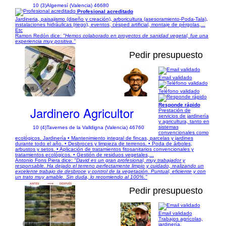
10 (3)
Algemesí (Valencia) 46680
Profesional acreditado
Jardineria, paisajismo (diseño y creación), arboricultura (asesoramiento-Poda-Tala),
instalaciones hidráulicas (riego), eventos, césped artificial, montaje de pérgolas,...
Etc
Ramon Redón dice:
"Hemos colaborado en proyectos de sanidad vegetal, fue una
experiencia muy positiva."
Pedir presupuesto
Email validado
1/6
Teléfono validado
Responde rápido
Jardinero Agricultor
Prestación de
servicios de jardinería
y agricultura, tanto en
sistemas
10 (4)
Tavernes de la Valldigna (Valencia) 46760
convencionales como
ecológicos. Jardinería • Mantenimiento integral de fincas, parcelas y jardines
durante todo el año. • Desbroces y limpieza de terrenos. • Poda de árboles,
arbustos y setos. • Aplicación de tratamientos fitosanitarios convencionales y
tratamientos ecológicos. • Gestión de residuos vegetales,...
Antonio Fons Piera dice:
"David es un gran profesional, muy trabajador y
responsable. Ha dejado el terreno perfectamente limpio y cuidado, realizando un
excelente trabajo de desbroce y control de la vegetación. Puntual, eficiente y con
un trato muy amable. Sin duda, lo recomiendo al 100%."
Pedir presupuesto
Email validado
Trabajos agrícolas,
1/4
jardinería,