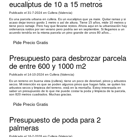
eucaliptus de 10 a 15 metros
Publicado el 31-7-2024 en Cullera (Valencia)
Es una parcela urbana en cullera. Es un eucaliptus que ya mate. Quitar ramas y si
acaso dejar tronco gordo 1 metro o así de altura. Tiene 15 años, mide 10 metros y
tiene poco ramaje. Pero hay que llevarse restos. Ahora aqui en la urbanización hay
ordenanza ruidos por ser verano pero podría ser en septiembre. Si llegamos a un
acuerdo tendría en la misma parcela un pino grande de unos 80 años...
Pide Precio Gratis
Presupuesto para desbrozar parcela
de entre 600 y 1000 m2
Publicado el 14-10-2024 en Cullera (Valencia)
Es un terreno en buena vista (cullera), tiene un poco de desnivel, pinos y arbustos
secos. Mi intención es que se poden algunos pinos que hagan falta, se quiten los
arbustos secos y limpieza del terreno, está en la montaña. Estoy interesada en
saber un presupuesto de lo que me puede costar la poda y limpieza de la parcela,
son 820 metros cuadrados. Muchas gracias.
Pide Precio Gratis
Presupuesto de poda para 2
palmeras
Publicado el 16-2-2026 en Cullera (Valencia)