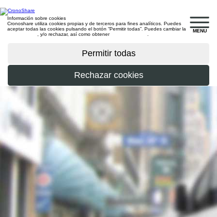
Información sobre cookies
Cronoshare utiliza cookies propias y de terceros para fines analíticos. Puedes
aceptar todas las cookies pulsando el botón “Permitir todas”. Puedes cambiar la
MENU
configuración
, y/o rechazar, así como obtener
más información
.