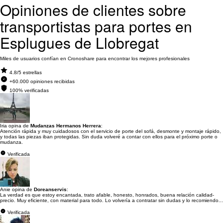
Opiniones de clientes sobre
transportistas para portes en
Esplugues de Llobregat
Miles de usuarios confían en Cronoshare para encontrar los mejores profesionales
4.8/5 estrellas
+60.000 opiniones recibidas
100% verificadas
Iria opina de
Mudanzas Hermanos Herrera
:
Atención rápida y muy cuidadosos con el servicio de porte del sofá, desmonte y montaje rápido,
y todas las piezas iban protegidas. Sin duda volveré a contar con ellos para el próximo porte o
mudanza.
Verificada
Anie opina de
Doreanservis
:
La verdad es que estoy encantada, trato afable, honesto, honrados, buena relación calidad-
precio. Muy eficiente, con material para todo. Lo volvería a contratar sin dudas y lo recomiendo...
Verificada