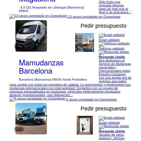
Sólo hubo que
negociar algunas
9,5 (2)
L'Hospitalet de Llobregat (Barcelona)
cajas de más que al
08904
final sí se incluyeron. "
13 veces contratado en Cronoshare
Pedir presupuesto
Email validado
1/3
Teléfono validado
Responde rápido
Mamudanzas
Nos dedicamos al
Servicio de Mudanzas
Barcelona
nacionales i
Internacionales todas
España Contamos
con una amplia red de
Barcelona (Barcelona) 08034 Sarrià Pedralbes
agentes asociados
para cumplir con todos los requisitos de calidad. Le asesoramos y gestionamos sus
mudanzas internacionales con total seriedad. Contamos con un equipo de
operarios especializados en mudanzas, vehículos perfectamente equipados,
almacén guardamuebles, una delegación...
5 veces contratado en Cronoshare
Pedir presupuesto
Email validado
1/2
Responde rápido
Vaciado de pisos,
trasteros, oficinas,