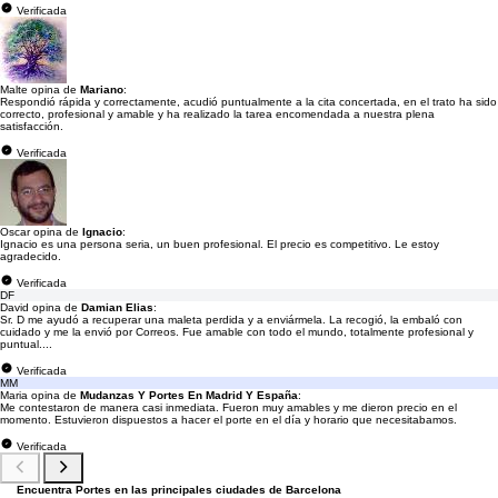
Verificada
Malte opina de
Mariano
:
Respondió rápida y correctamente, acudió puntualmente a la cita concertada, en el trato ha sido
correcto, profesional y amable y ha realizado la tarea encomendada a nuestra plena
satisfacción.
Verificada
Oscar opina de
Ignacio
:
Ignacio es una persona seria, un buen profesional. El precio es competitivo. Le estoy
agradecido.
Verificada
DF
David opina de
Damian Elias
:
Sr. D me ayudó a recuperar una maleta perdida y a enviármela. La recogió, la embaló con
cuidado y me la envió por Correos. Fue amable con todo el mundo, totalmente profesional y
puntual....
Verificada
MM
Maria opina de
Mudanzas Y Portes En Madrid Y España
:
Me contestaron de manera casi inmediata. Fueron muy amables y me dieron precio en el
momento. Estuvieron dispuestos a hacer el porte en el día y horario que necesitabamos.
Verificada
Encuentra Portes en las principales ciudades de Barcelona