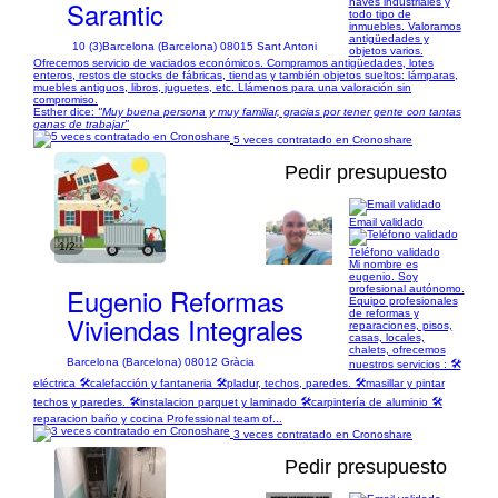
Sarantic
naves industriales y
todo tipo de
inmuebles. Valoramos
antigüedades y
10 (3)
Barcelona (Barcelona) 08015 Sant Antoni
objetos varios.
Ofrecemos servicio de vaciados económicos. Compramos antigüedades, lotes
enteros, restos de stocks de fábricas, tiendas y también objetos sueltos: lámparas,
muebles antiguos, libros, juguetes, etc. Llámenos para una valoración sin
compromiso.
Esther dice:
"Muy buena persona y muy familiar, gracias por tener gente con tantas
ganas de trabajar"
5 veces contratado en Cronoshare
Pedir presupuesto
Email validado
1/2
Teléfono validado
Mi nombre es
eugenio. Soy
Eugenio Reformas
profesional autónomo.
Equipo profesionales
de reformas y
Viviendas Integrales
reparaciones, pisos,
casas, locales,
chalets, ofrecemos
Barcelona (Barcelona) 08012 Gràcia
nuestros servicios : 🛠
eléctrica 🛠calefacción y fantaneria 🛠pladur, techos, paredes. 🛠masillar y pintar
techos y paredes. 🛠instalacion parquet y laminado 🛠carpintería de aluminio 🛠
reparacion baño y cocina Professional team of...
3 veces contratado en Cronoshare
Pedir presupuesto