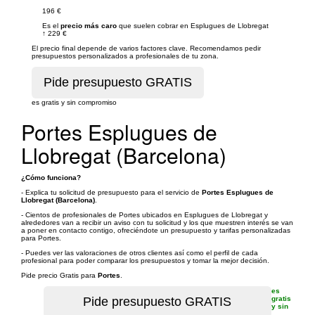
196 €
Es el
precio más caro
que suelen cobrar en Esplugues de Llobregat
↑
229 €
El precio final depende de varios factores clave. Recomendamos pedir
presupuestos personalizados a profesionales de tu zona.
es gratis y sin compromiso
Portes Esplugues de
Llobregat (Barcelona)
¿Cómo funciona?
- Explica tu solicitud de presupuesto para el servicio de
Portes Esplugues de
Llobregat (Barcelona)
.
- Cientos de profesionales de Portes ubicados en Esplugues de Llobregat y
alrededores van a recibir un aviso con tu solicitud y los que muestren interés se van
a poner en contacto contigo, ofreciéndote un presupuesto y tarifas personalizadas
para Portes.
- Puedes ver las valoraciones de otros clientes así como el perfil de cada
profesional para poder comparar los presupuestos y tomar la mejor decisión.
Pide precio Gratis para
Portes
.
es
gratis
y sin