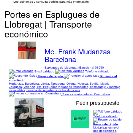
Lee opiniones y consulta perfiles para más información.
Portes en Esplugues de
Llobregat | Transporte
económico
Mc. Frank Mudanzas
Barcelona
Esplugues de Llobregat (Barcelona) 08950
Email validado
Teléfono validado
Responde rápido
Profesional
acreditado
Mudanzas, Barcelona, Lleida, Tarragona, Girona, Huesca, Sevilla, Madrid,
Zaragoza, Valencia, etc. Pequeños y grandes transportes, desmontaje y montaje
de muebles, retirada de vertederos de los domicilios,
2 veces contratado en Cronoshare
Pedir presupuesto
Teléfono validado
1/4
Responde rápido
Mudanzas esmelch
nos dedicamos a