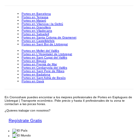
Portes en Barcelona
Portes en Terrassa
Portes en Mataró
Portes en Vilanova i la Geltrú
Portes en Granollers
Portes en Viladecans
Portes en Sabadell
Portes en Santa Coloma de Gramenet
Portes en Castelldefels
Portes en Sant Boi de Llobregat
Portes en Mollet del Vallès
Portes en L'Hospitalet de Llobregat
Portes en Sant Cugat del Vallès
Portes en Bigues
Portes en Premià de Mar
Portes en Cerdanyola del Vallès
Portes en Sant Pere de Ribes
Portes en Badalona
Portes en Sant Adrià de Besòs
Portes en Gavà
En Cronoshare puedes encontrar a los mejores profesionales de Portes en Esplugues de
Llobregat | Transporte económico. Pide precio y hasta 4 profesionales de tu zona te
contactan a las pocas horas.
¿Quieres trabajar con nosotros?
Regístrate Gratis