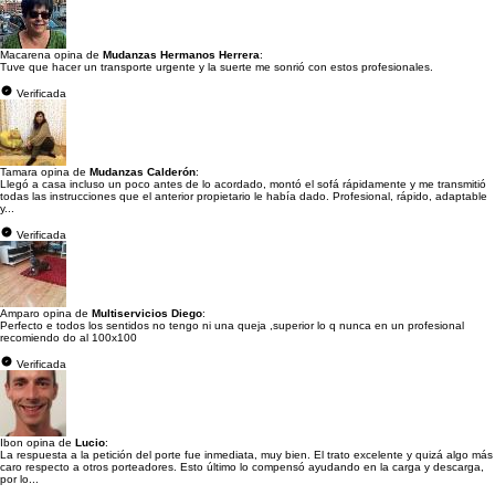
Macarena opina de
Mudanzas Hermanos Herrera
:
Tuve que hacer un transporte urgente y la suerte me sonrió con estos profesionales.
Verificada
Tamara opina de
Mudanzas Calderón
:
Llegó a casa incluso un poco antes de lo acordado, montó el sofá rápidamente y me transmitió
todas las instrucciones que el anterior propietario le había dado. Profesional, rápido, adaptable
y...
Verificada
Amparo opina de
Multiservicios Diego
:
Perfecto e todos los sentidos no tengo ni una queja ,superior lo q nunca en un profesional
recomiendo do al 100x100
Verificada
Ibon opina de
Lucio
:
La respuesta a la petición del porte fue inmediata, muy bien. El trato excelente y quizá algo más
caro respecto a otros porteadores. Esto último lo compensó ayudando en la carga y descarga,
por lo...