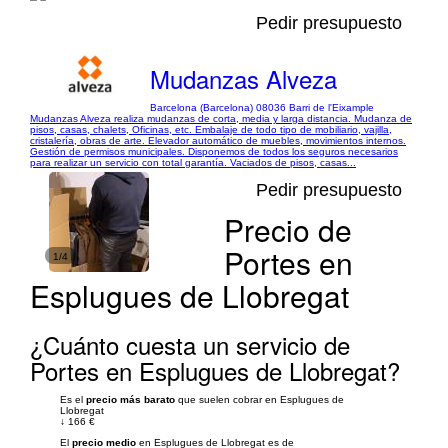
Pedir presupuesto
Mudanzas Alveza
Barcelona (Barcelona) 08036 Barri de l'Eixample
Mudanzas Alveza realiza mudanzas de corta, media y larga distancia. Mudanza de
pisos, casas, chalets, Oficinas, etc. Embalaje de todo tipo de mobiliario, vajilla,
cristalería, obras de arte. Elevador automático de muebles, movimientos internos.
Gestión de permisos municipales. Disponemos de todos los seguros necesarios
para realizar un servicio con total garantía. Vaciados de pisos, casas...
Pedir presupuesto
Precio de
Portes en
1/4
Esplugues de Llobregat
¿Cuánto cuesta un servicio de
Portes en Esplugues de Llobregat?
Es el
precio más barato
que suelen cobrar en Esplugues de
Llobregat
↓
166 €
El
precio medio
en Esplugues de Llobregat es de