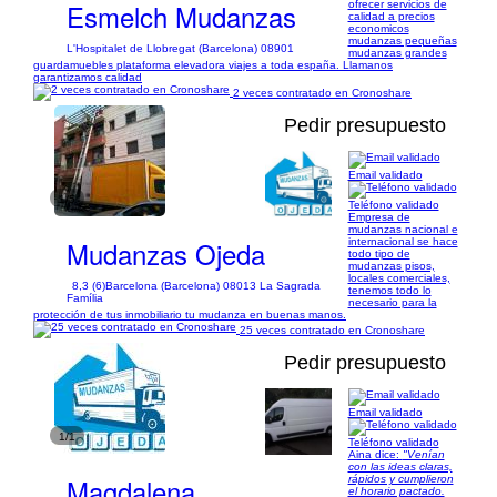
Esmelch Mudanzas
ofrecer servicios de
calidad a precios
economicos
mudanzas pequeñas
L'Hospitalet de Llobregat (Barcelona) 08901
mudanzas grandes
guardamuebles plataforma elevadora viajes a toda españa. Llamanos
garantizamos calidad
2 veces contratado en Cronoshare
Pedir presupuesto
Email validado
1/5
Teléfono validado
Empresa de
mudanzas nacional e
Mudanzas Ojeda
internacional se hace
todo tipo de
mudanzas pisos,
locales comerciales,
8,3 (6)
Barcelona (Barcelona) 08013 La Sagrada
tenemos todo lo
Família
necesario para la
protección de tus inmobiliario tu mudanza en buenas manos.
25 veces contratado en Cronoshare
Pedir presupuesto
Email validado
1/1
Teléfono validado
Aina dice:
"Venían
con las ideas claras,
Magdalena
rápidos y cumplieron
el horario pactado.