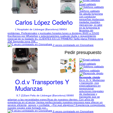
Email validado
1/4
Teléfono validado
Se alquila furgoneta
con conductor
Carlos López Cedeño
pequeñas mudanzas,
trasladar muebles,
mercancías, si cabe
en la furgoneta lo
L'Hospitalet de Llobregat (Barcelona) 08904
llevamos sin
problemas. Profesionales y puntuales horarios lunes a domingo 8h00 a 22h00
Escríbenos por WhatsApp y solucionaremos cualquier duda o requerimiento
especial de tu traslado EL CLIENTES ES LO PRIMERO Tarifa plana Primera zona
25€ Segunda zona 35€...
2 veces contratado en Cronoshare
Pedir presupuesto
Email validado
1/3
Teléfono validado
Responde rápido
O.d.v Transportes Y
En o. D. V. Mudanzas
y transporte, nos
Mudanzas
especializamos en
proporcionar
soluciones integrales
de mudanzas y
9,7 (2)
Sant Feliu de Llobregat (Barcelona) 08980
transporte que se
adaptan a las necesidades específicas de nuestros clientes. Con años de
experiencia en el sector, hemos perfeccionado nuestros procesos para ofrecer un
servicio eficiente, seguro y confiable. ¿Por qué elegirnos? Experiencia comprobada:
nuestro equipo está formado por...
6 veces contratado en Cronoshare