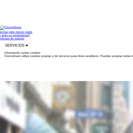
entrar
pide precio gratis
¿eres un profesional?
ofertas de trabajo
SERVICIOS
Información sobre cookies
Cronoshare utiliza cookies propias y de terceros para fines analíticos. Puedes aceptar todas 
información
.