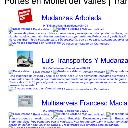
Portes en Mollet del Vallès | T
Mudanzas Arboleda
9 (3)
Granollers (Barcelona) 08403
Email validado
Teléfono validado
Mudanzas de pisos, casas y oficinas, desmontaje y montaje de todo tipo de mobiliario, mu
plataforma elevadora, trámites de permisos con ayuntamientos/Policia Local y señalizació
Mercedes dice:
"Todo bastante bien, sólo recalcaría, que en mi caso, teniendo muebles d
20 veces contratado en Cronoshare
Luis Transportes Y Mudanz
9,9 (5)
Badalona (Barcelona) 08913
Email validado
Teléfono validado
"Una mudanza de calidad y segura no tiene por qué ser estresante, nosotros queremos de
y contentos con el trabajo que realizamos para trasladar sus pertenencias a sus hogares, 
Cristina dice:
"Un 10 para él y todo su equipo. Somos muy exigentes después de muchas 
personal impecable. "
12 veces contratado en Cronoshare
Multiserveis Francesc Macia
9,9 (9)
Terrassa (Barcelona) 08222
Email validado
Teléfono validado
Somos expertos en mudanzas, Ofrecemos: - Embalaje - Desmontaje y montaje - Empaqueta
Stephane dice:
"Muy contentos con la mudanza, han llegado puntual y lo tenían terminado
hecho sin dañar nada. Muchas gracias, y recomiendo sus servicios para mudanzas."