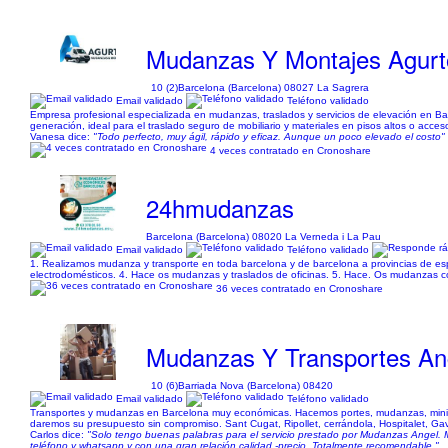
Mudanzas Y Montajes Agurt
10 (2)
Barcelona (Barcelona) 08027 La Sagrera
Email validado
Teléfono validado
Empresa profesional especializada en mudanzas, traslados y servicios de elevación en Bar
generación, ideal para el traslado seguro de mobiliario y materiales en pisos altos o acc
Vanesa dice:
"Todo perfecto, muy ágil, rápido y eficaz. Aunque un poco elevado el costo"
4 veces contratado en Cronoshare
24hmudanzas
Barcelona (Barcelona) 08020 La Verneda i La Pau
Email validado
Teléfono validado
1. Realizamos mudanza y transporte en toda barcelona y de barcelona a provincias de 
electrodomésticos. 4. Hace os mudanzas y traslados de oficinas. 5. Hace. Os mudanzas 
36 veces contratado en Cronoshare
Mudanzas Y Transportes An
10 (6)
Barriada Nova (Barcelona) 08420
Email validado
Teléfono validado
Transportes y mudanzas en Barcelona muy económicas. Hacemos portes, mudanzas, mini mu
daremos su presupuesto sin compromiso. Sant Cugat, Ripollet, cerrándola, Hospitalet, Gavà,
Carlos dice:
"Solo tengo buenas palabras para el servicio prestado por Mudanzas Angel. Me
teléfono y whatsapp y con una gran relación calidad -precio. Totalmente recomendable."