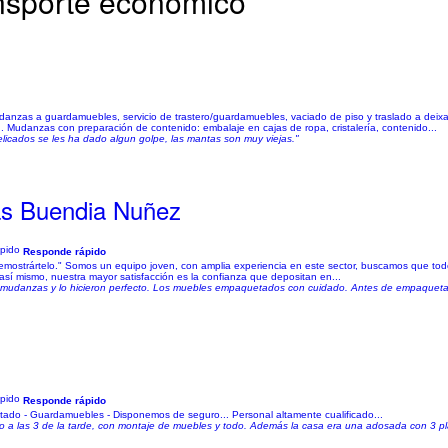
ransporte económico
danzas a guardamuebles, servicio de trastero/guardamuebles, vaciado de piso y traslado a deixa
n. Mudanzas con preparación de contenido: embalaje en cajas de ropa, cristalería, contenido...
elicados se les ha dado algun golpe, las mantas son muy viejas."
as Buendia Nuñez
Responde rápido
mostrártelo." Somos un equipo joven, con amplia experiencia en este sector, buscamos que todos
así mismo, nuestra mayor satisfacción es la confianza que depositan en...
mudanzas y lo hicieron perfecto. Los muebles empaquetados con cuidado. Antes de empaquetar 
Responde rápido
do - Guardamuebles - Disponemos de seguro... Personal altamente cualificado...
 a las 3 de la tarde, con montaje de muebles y todo. Además la casa era una adosada con 3 pla