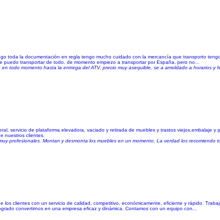
engo toda la documentación en regla tengo mucho cuidado con la mercancía que transporto tengo
lque puedo transportar de todo. de momento empiezo a transportar por España, pero no...
n todo momento hasta la entrega del ATV, precio muy asequible, se a amoldado a horarios y fec
l, servicio de plataforma elevadora, vaciado y retirada de muebles y trastos viejos,embalaje y 
e nuestros clientes.
s y muy profesionales. Montan y desmonta los muebles en un momento. La verdad los recomiendo t
os clientes con un servicio de calidad, competitivo, económicamente, eficiente y rápido. Trabaja
 logrado convertirnos en una empresa eficaz y dinámica. Contamos con un equipo con...