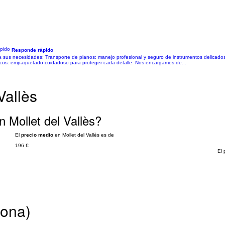
Responde rápido
a sus necesidades: Transporte de pianos: manejo profesional y seguro de instrumentos delicados
sticos: empaquetado cuidadoso para proteger cada detalle. Nos encargamos de...
Vallès
 Mollet del Vallès?
El
precio medio
en Mollet del Vallès es de
196 €
El 
lona)