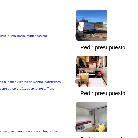
lleria/punto limpio. Mudanzas con
1/30
Pedir presupuesto
 nuestros clientes se sientan satisfechos
1/18
avisan de arañazos anteriores. Trato
Pedir presupuesto
1/4
ntas y un piano que subir arriba y lo han