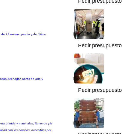
Pedir presupuesto
 de 21 metros, propia y de última
1/43
Pedir presupuesto
sas del hogar, obras de arte y
1/20
Pedir presupuesto
a grande y materiales, llámenos y le
1/1
idad con los horarios, accesibles por