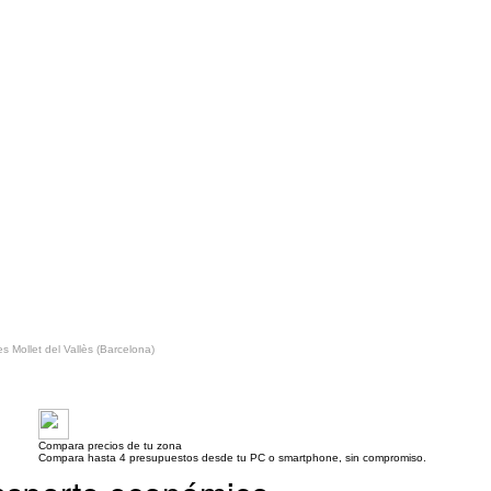
es Mollet del Vallès (Barcelona)
Compara precios de tu zona
Compara hasta 4 presupuestos desde tu PC o smartphone, sin compromiso.