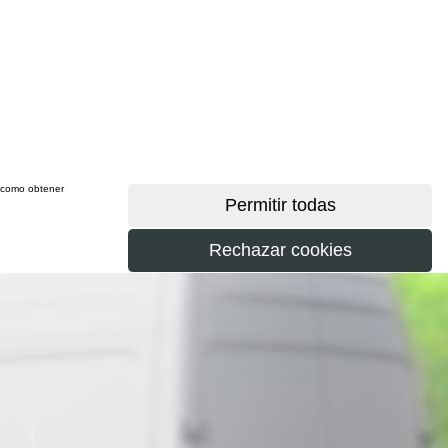
sí como obtener
más