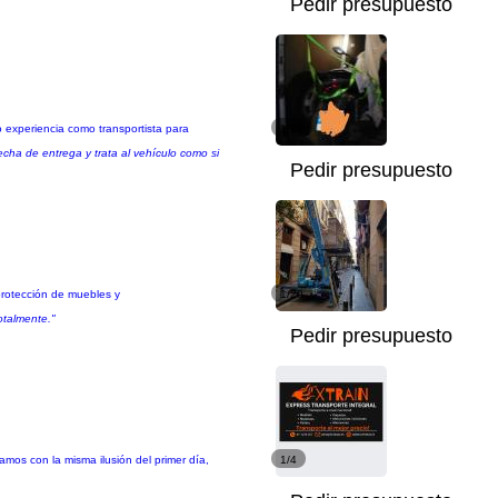
Pedir presupuesto
 experiencia como transportista para
1/26
ha de entrega y trata al vehículo como si
Pedir presupuesto
protección de muebles y
1/20
otalmente."
Pedir presupuesto
mos con la misma ilusión del primer día,
1/4