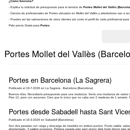
¿Cómo funciona?
- Explica tu solicitud de presupuesto para el servicio de
Portes Mollet del Vallès (Barcelo
- Cientos de profesionales de Portes ubicados en Mollet del Vallès y alrededores van a rec
- Puedes ver las valoraciones de otros clientes así como el perfil de cada profesional par
Pide precio Gratis para
Portes
.
Portes Mollet del Vallès (Barcel
Portes en Barcelona (La Sagrera)
Publicado el 16-7-2026 en La Sagrera - Barcelona (Barcelona)
Buenos días, Necesitaría presupuesto para una mudanza. Sería una mudanza de varios mue
Piso 12, pero con ascensor. Creo que lo único que no cabe son 2 maderas de 1 armario. Par
Portes desde Sabadell hasta Sant Vice
Publicado el 16-3-2026 en Sabadell (Barcelona)
Son dos paradas con carga y descarga de muebles en ambos puntos. Punto salida: sabadel
desmontado, 3 pallets europeos. Primera parada piso sant vicenç dels horts (tercer piso s