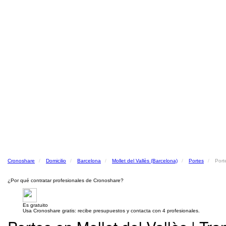
Cronoshare
Domicilio
Barcelona
Mollet del Vallès (Barcelona)
Portes
Port
¿Por qué contratar profesionales de Cronoshare?
Es gratuito
Usa Cronoshare gratis: recibe presupuestos y contacta con 4 profesionales.