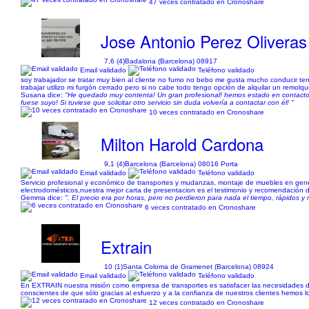
47 veces contratado en Cronoshare
Jose Antonio Perez Oliveras
7,6 (4)
Badalona (Barcelona) 08917
Email validado
Teléfono validado
soy trabajador se tratar muy bien al cliente no fumo no bebo me gusta mucho conducir t
trabajar utilizo mi furgón cerrado pero si no cabe todo tengo opción de alquilar un remo
Susana dice:
"He quedado muy contenta! Un gran profesional! hemos estado en contacto e
fuese suyo! Si tuviese que solicitar otro servicio sin duda volvería a contactar con él! "
10 veces contratado en Cronoshare
Milton Harold Cardona
9,1 (4)
Barcelona (Barcelona) 08016 Porta
Email validado
Teléfono validado
Servicio profesional y económico de transportes y mudanzas, montaje de muebles en genera
electrodomésticos,nuestra mejor carta de presentacion es el testimonio y recomendación d
Gemma dice:
". El precio era por horas, pero no perdieron para nada el tiempo, rápido
6 veces contratado en Cronoshare
Extrain
10 (1)
Santa Coloma de Gramenet (Barcelona) 08924
Email validado
Teléfono validado
En EXTRAIN nuestra misión como empresa de transportes es satisfacer las necesidades de l
conscientes de que sólo gracias al esfuerzo y a la confianza de nuestros clientes hemos
12 veces contratado en Cronoshare