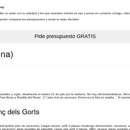
na)
.
ibir un aviso con tu solicitud y los que muestren interés se van a poner en contacto contigo, ofr
a poder comparar los presupuestos y tomar la mejor decisión.
ona)
bles y cajas, idealmente el martes 21 de julio por la mañana. No hay electrodomésticos. Reco
a llevar a Rambla del Raval . 2.º piso real sin ascensor. Entonces la lista es amplia… Te puedo
nç dels Gorts
l (primer piso sin ascensor). Cargar nevera, sofá 3 plazas cheslonge desmontado, secadora, a
in ascensor): dejar muebles de sabadell, cargar otro sofá 3 plazas, sillón, nevera, mesa comedo