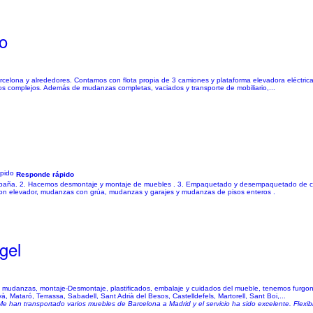
o
celona y alrededores. Contamos con flota propia de 3 camiones y plataforma elevadora eléctrica
esos complejos. Además de mudanzas completas, vaciados y transporte de mobiliario,...
Responde rápido
españa. 2. Hacemos desmontaje y montaje de muebles . 3. Empaquetado y desempaquetado de co
con elevador, mudanzas con grúa, mudanzas y garajes y mudanzas de pisos enteros .
gel
danzas, montaje-Desmontaje, plastificados, embalaje y cuidados del mueble, tenemos furgonet
 Mataró, Terrassa, Sabadell, Sant Adrià del Besos, Castelldefels, Martorell, Sant Boi,...
 han transportado varios muebles de Barcelona a Madrid y el servicio ha sido excelente. Flexibil