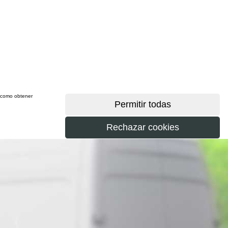
sí como obtener
más