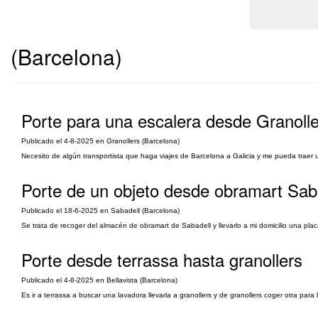
(Barcelona)
Porte para una escalera desde Granolle
Publicado el 4-8-2025 en Granollers (Barcelona)
Necesito de algún transportista que haga viajes de Barcelona a Galicia y me pueda traer
Porte de un objeto desde obramart Sab
Publicado el 18-6-2025 en Sabadell (Barcelona)
Se trata de recoger del almacén de obramart de Sabadell y llevarlo a mi domicilio una p
Porte desde terrassa hasta granollers
Publicado el 4-8-2025 en Bellavista (Barcelona)
Es ir a terrassa a buscar una lavadora llevarla a granollers y de granollers coger otra para l