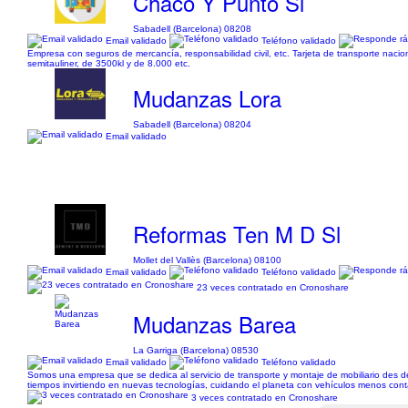
Chaco Y Punto Sl
Sabadell (Barcelona) 08208
Email validado
Teléfono validado
Empresa con seguros de mercancía, responsabilidad civil, etc. Tarjeta de transporte nacio
semitauliner, de 3500kl y de 8.000 etc.
Mudanzas Lora
Sabadell (Barcelona) 08204
Email validado
Reformas Ten M D Sl
Mollet del Vallès (Barcelona) 08100
Email validado
Teléfono validado
23 veces contratado en Cronoshare
Mudanzas Barea
La Garriga (Barcelona) 08530
Email validado
Teléfono validado
Somos una empresa que se dedica al servicio de transporte y montaje de mobiliario des 
tiempos invirtiendo en nuevas tecnologías, cuidando el planeta con vehículos menos conta
3 veces contratado en Cronoshare