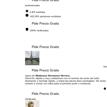
Pide Precio Gratis
profesionales
4.8/5 estrellas
+60.000 opiniones recibidas
Pide Precio Gratis
100% verificadas
Pide Precio Gratis
Iria
Pide Precio Gratis
opina de
Mudanzas Hermanos Herrera
:
Atención rápida y muy cuidadosos con el servicio de porte del sofá,
desmonte y montaje rápido, y todas las piezas iban protegidas. Sin duda
volveré a contar con ellos para el próximo porte o mudanza.
Pide Precio Gratis
Verificada