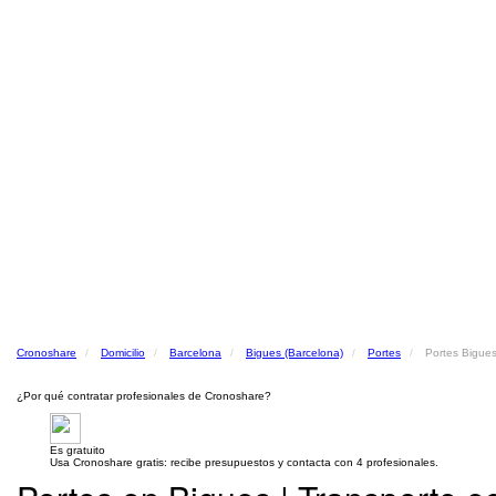
Cronoshare
Domicilio
Barcelona
Bigues (Barcelona)
Portes
Portes Bigues
¿Por qué contratar profesionales de Cronoshare?
Es gratuito
Usa Cronoshare gratis: recibe presupuestos y contacta con 4 profesionales.