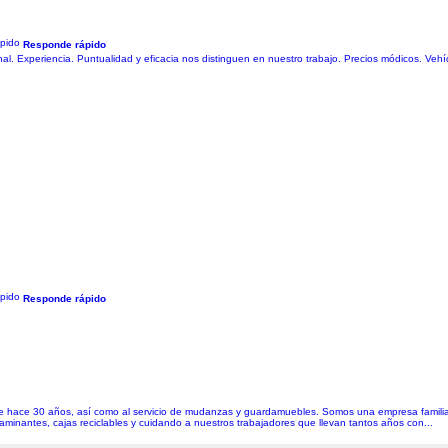
Responde rápido
nal. Experiencia. Puntualidad y eficacia nos distinguen en nuestro trabajo. Precios módicos. Vehí
Responde rápido
de hace 30 años, así como al servicio de mudanzas y guardamuebles. Somos una empresa familia
minantes, cajas reciclables y cuidando a nuestros trabajadores que llevan tantos años con...