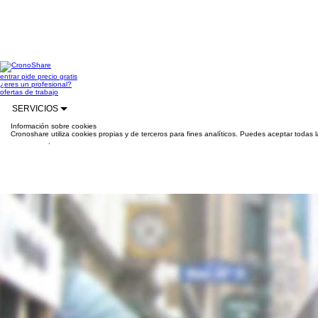
entrar
pide precio gratis
¿eres un profesional?
ofertas de trabajo
SERVICIOS
Información sobre cookies
Cronoshare utiliza cookies propias y de terceros para fines analíticos. Puedes aceptar todas 
información
.