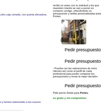
recibir un aviso con tu solicitud y los que
muestren interés se van a poner en
contacto contigo, ofreciéndote un
presupuesto y tarifas personalizadas para
culos caja cerrada, con puerta elevadora,
Portes.
1/11
Pedir presupuesto
Pedir presupuesto
- Puedes ver las valoraciones de otros
clientes así como el perfil de cada
profesional para poder comparar los
presupuestos y tomar la mejor decisión.
Pedir presupuesto
Pide precio Gratis para
Portes
.
es gratis y sin compromiso
r y hemos sobrevivido a los nuevos