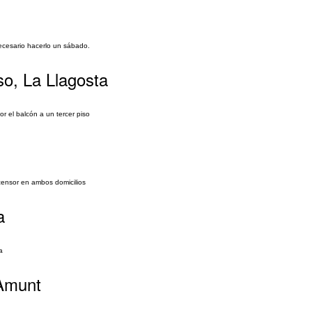
necesario hacerlo un sábado.
so, La Llagosta
r el balcón a un tercer piso
ensor en ambos domicilios
a
a
 Amunt