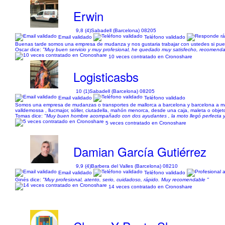
Erwin
9,8 (4)
Sabadell (Barcelona) 08205
Email validado
Teléfono validado
Buenas tarde somos una empresa de mudanza y nos gustaria trabajar con ustedes si pu
Oscar dice:
"Muy buen servicio y muy profesional, he quedado muy satisfecho, recomenda
10 veces contratado en Cronoshare
Logisticasbs
10 (1)
Sabadell (Barcelona) 08205
Email validado
Teléfono validado
Somos una empresa de mudanzas o transportes de mallorca a barcelona y barcelona a mall
valldemossa , llucmajor, sóller, ciutadella, mahón menorca, desde una caja, maleta o objet
Tomas dice:
"Muy buen hombre acompañado con dos ayudantes , la moto llegó perfecta y
5 veces contratado en Cronoshare
Damian García Gutiérrez
9,9 (4)
Barbera del Valles (Barcelona) 08210
Email validado
Teléfono validado
Ginés dice:
"Muy profesional, atento, serio, cuidadoso, rápido. Muy recomendable "
14 veces contratado en Cronoshare