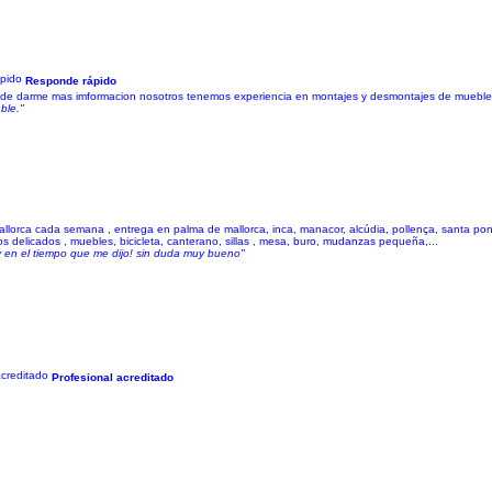
Responde rápido
ede darme mas imformacion nosotros tenemos experiencia en montajes y desmontajes de mueble
ble."
orca cada semana , entrega en palma de mallorca, inca, manacor, alcúdia, pollença, santa pons
os delicados , muebles, bicicleta, canterano, sillas , mesa, buro, mudanzas pequeña,...
 en el tiempo que me dijo! sin duda muy bueno"
Profesional acreditado