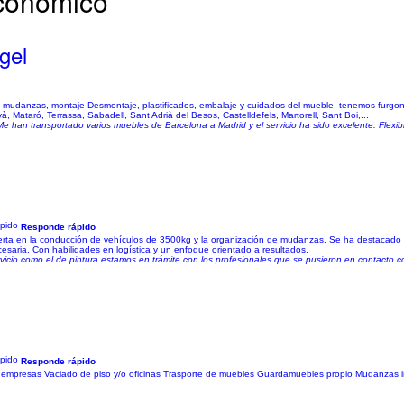
económico
gel
danzas, montaje-Desmontaje, plastificados, embalaje y cuidados del mueble, tenemos furgonet
 Mataró, Terrassa, Sabadell, Sant Adrià del Besos, Castelldefels, Martorell, Sant Boi,...
 han transportado varios muebles de Barcelona a Madrid y el servicio ha sido excelente. Flexibil
Responde rápido
rta en la conducción de vehículos de 3500kg y la organización de mudanzas. Se ha destacado
saria. Con habilidades en logística y un enfoque orientado a resultados.
icio como el de pintura estamos en trámite con los profesionales que se pusieron en contacto co
Responde rápido
 empresas Vaciado de piso y/o oficinas Trasporte de muebles Guardamuebles propio Mudanzas i