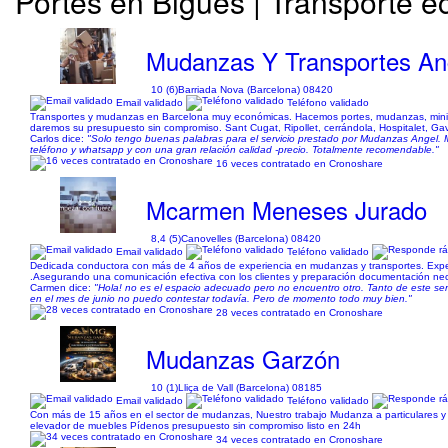
Portes en Bigues | Transporte 
Mudanzas Y Transportes An
10 (6)
Barriada Nova (Barcelona) 08420
Email validado
Teléfono validado
Transportes y mudanzas en Barcelona muy económicas. Hacemos portes, mudanzas, mini mu
daremos su presupuesto sin compromiso. Sant Cugat, Ripollet, cerrándola, Hospitalet, Gavà,
Carlos dice:
"Solo tengo buenas palabras para el servicio prestado por Mudanzas Angel. Me
teléfono y whatsapp y con una gran relación calidad -precio. Totalmente recomendable."
16 veces contratado en Cronoshare
Mcarmen Meneses Jurado
8,4 (5)
Canovelles (Barcelona) 08420
Email validado
Teléfono validado
Dedicada conductora con más de 4 años de experiencia en mudanzas y transportes. Expe
.Asegurando una comunicación efectiva con los clientes y preparación documentación nece
Carmen dice:
"Hola! no es el espacio adecuado pero no encuentro otro. Tanto de este serv
en el mes de junio no puedo contestar todavía. Pero de momento todo muy bien."
28 veces contratado en Cronoshare
Mudanzas Garzón
10 (1)
Lliça de Vall (Barcelona) 08185
Email validado
Teléfono validado
Con más de 15 años en el sector de mudanzas, Nuestro trabajo Mudanza a particulares y
elevador de muebles Pídenos presupuesto sin compromiso listo en 24h
34 veces contratado en Cronoshare