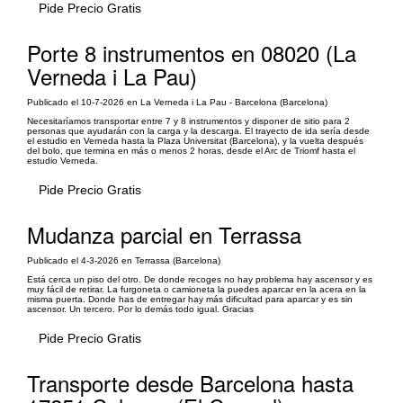
Pide Precio Gratis
Porte 8 instrumentos en 08020 (La
Verneda i La Pau)
Publicado el 10-7-2026 en La Verneda i La Pau - Barcelona (Barcelona)
Necesitaríamos transportar entre 7 y 8 instrumentos y disponer de sitio para 2
personas que ayudarán con la carga y la descarga. El trayecto de ida sería desde
el estudio en Verneda hasta la Plaza Universitat (Barcelona), y la vuelta después
del bolo, que termina en más o menos 2 horas, desde el Arc de Triomf hasta el
estudio Verneda.
Pide Precio Gratis
Mudanza parcial en Terrassa
Publicado el 4-3-2026 en Terrassa (Barcelona)
Está cerca un piso del otro. De donde recoges no hay problema hay ascensor y es
muy fácil de retirar. La furgoneta o camioneta la puedes aparcar en la acera en la
misma puerta. Donde has de entregar hay más dificultad para aparcar y es sin
ascensor. Un tercero. Por lo demás todo igual. Gracias
Pide Precio Gratis
Transporte desde Barcelona hasta