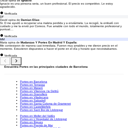
Oscar opina de
Ignacio
:
Ignacio es una persona seria, un buen profesional. El precio es competitivo. Le estoy
agradecido.
Verificada
DF
David opina de
Damian Elias
:
Sr. D me ayudó a recuperar una maleta perdida y a enviármela. La recogió, la embaló con
cuidado y me la envió por Correos. Fue amable con todo el mundo, totalmente profesional y
puntual....
Verificada
MM
Maria opina de
Mudanzas Y Portes En Madrid Y España
:
Me contestaron de manera casi inmediata. Fueron muy amables y me dieron precio en el
momento. Estuvieron dispuestos a hacer el porte en el día y horario que necesitabamos.
Verificada
Encuentra Portes en las principales ciudades de Barcelona
Portes en Barcelona
Portes en Terrassa
Portes en Mataró
Portes en Vilanova i la Geltrú
Portes en Granollers
Portes en Viladecans
Portes en Sabadell
Portes en Santa Coloma de Gramenet
Portes en Castelldefels
Portes en Sant Boi de Llobregat
Portes en Mollet del Vallès
Portes en L'Hospitalet de Llobregat
Portes en Bigues
Portes en Premià de Mar