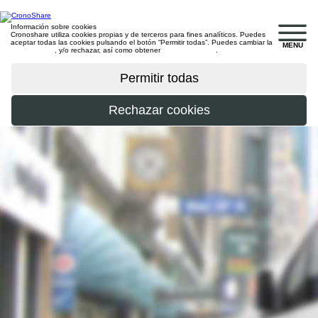
Información sobre cookies
Cronoshare utiliza cookies propias y de terceros para fines analíticos. Puedes
aceptar todas las cookies pulsando el botón “Permitir todas”. Puedes cambiar la
MENU
configuración
, y/o rechazar, así como obtener
más información
.