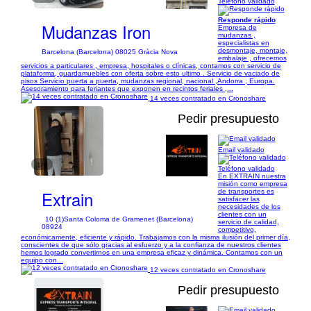
Teléfono validado
Responde rápido
Mudanzas Iron
Empresa de
mudanzas ,
especialistas en
desmontaje, montaje,
Barcelona (Barcelona) 08025 Gràcia Nova
embalaje , ofrecemos
servicios a particulares , empresa, hospitales o clínicas, contamos con servicio de
plataforma, guardamuebles con oferta sobre esto ultimo . Servicio de vaciado de
pisos Servicio puerta a puerta, mudanzas regional, nacional ,Andorra , Europa.
Asesoramiento para feriantes que exponen en recintos feriales ,...
14 veces contratado en Cronoshare
Pedir presupuesto
Email validado
1/6
Teléfono validado
En EXTRAIN nuestra
misión como empresa
Extrain
de transportes es
satisfacer las
necesidades de los
clientes con un
10 (1)
Santa Coloma de Gramenet (Barcelona)
servicio de calidad,
08924
competitivo,
económicamente, eficiente y rápido. Trabajamos con la misma ilusión del primer día,
conscientes de que sólo gracias al esfuerzo y a la confianza de nuestros clientes
hemos logrado convertirnos en una empresa eficaz y dinámica. Contamos con un
equipo con...
12 veces contratado en Cronoshare
Pedir presupuesto