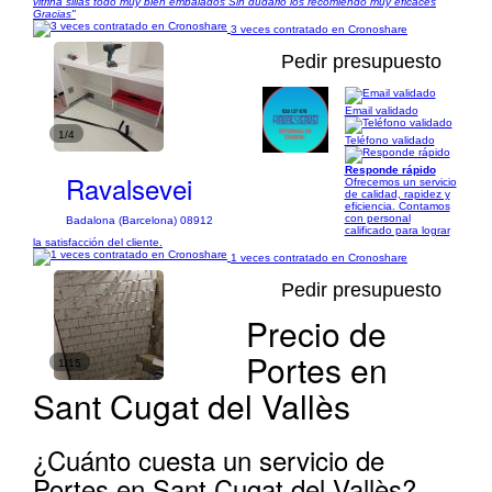
vitrina sillas todo muy bien embalados Sin dudarlo los recomiendo muy eficaces
Gracias"
3 veces contratado en Cronoshare
Pedir presupuesto
Email validado
1/4
Teléfono validado
Responde rápido
Ravalsevei
Ofrecemos un servicio
de calidad, rapidez y
eficiencia. Contamos
con personal
Badalona (Barcelona) 08912
calificado para lograr
la satisfacción del cliente.
1 veces contratado en Cronoshare
Pedir presupuesto
Precio de
Portes en
1/15
Sant Cugat del Vallès
¿Cuánto cuesta un servicio de
Portes en Sant Cugat del Vallès?