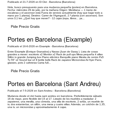
Publicado el 21-7-2026 en El Clot - Barcelona (Barcelona)
Hola, busco presupuesto para una mudanza pequeña (portes) en Barcelona.
Fecha: miércoles 29 de julio, por la mañana Origen: Meridiana — 1 tramo de
escaleras y el ascensor está Fuera de servicio actualmente (hay que bajar todo a
mano por 1 planta). Destino: Carrer de l'Agregació, 2.ª planta (con ascensor). Son
unos 3,1 km. ¿Qué hay que mover? - 12 cajas (ropa, libros… ya...
Pide Precio Gratis
Portes en Barcelona (Eixample)
Publicado el 16-6-2026 en Eixample - Barcelona (Barcelona)
Entre Eixample (Enrique Granados) y Navas (Juan de Garay ). Lista de cosas
grandes a mover: escritorio x2 Monitor x2 Rack de pull ups Mesa pequeña 4 sillas
Sillón tv grande Jumping box Piano eléctrico Banquillo piano Mesita de centro Ps5
Tv 55” x2 Sound bar x2 8 kettle bells Rack de zapatos Microondas Air fryer Pans,
glasses, pots 2 cafeteras Cama full...
Pide Precio Gratis
Portes en Barcelona (Sant Andreu)
Publicado el 7-5-2026 en Sant Andreu - Barcelona (Barcelona)
Mudanza desde el clot hasta sant andreu en barcelona. Preferiblemente sábado
16 de mayo, pero flexible del 15 al 17. Listado de los muebles a trasladar: 2
zapateros, una mesilla, una cómoda, una silla de escritorio, 2 sofás, un mueble de
tv, dos estanterías, un sillón, una mesa y cuatro sillas. Además, un colchón de 1,35,
una tv, un microondas y aproximadamente 4 cajas.