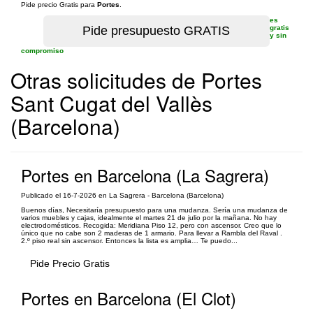
Pide precio Gratis para
Portes
.
es
gratis
y sin
compromiso
Otras solicitudes de Portes
Sant Cugat del Vallès
(Barcelona)
Portes en Barcelona (La Sagrera)
Publicado el 16-7-2026 en La Sagrera - Barcelona (Barcelona)
Buenos días, Necesitaría presupuesto para una mudanza. Sería una mudanza de
varios muebles y cajas, idealmente el martes 21 de julio por la mañana. No hay
electrodomésticos. Recogida: Meridiana Piso 12, pero con ascensor. Creo que lo
único que no cabe son 2 maderas de 1 armario. Para llevar a Rambla del Raval .
2.º piso real sin ascensor. Entonces la lista es amplia… Te puedo...
Pide Precio Gratis
Portes en Barcelona (El Clot)