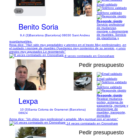
Email validado
1/4
Teléfono validado
Responde rápido
Benito Soria
Servicio profesional
de mudanzas,
montaje y desmontaje
de muebles. Servicio
9,4 (3)
Barcelona (Barcelona) 08030 Sant Andreu
de plataforma y
guardamuebles.
Rosa dice:
"Han sido muy agradables y atentos en el trasto Muy profesionales ,en
el cuidado i montaje de muebles Quedamos muy contentos de su servicio ,y unos
precios muy agustados Lo recomiendo"
8 veces contratado en Cronoshare
Pedir presupuesto
Email validado
1/6
Teléfono validado
Responde rápido
Lexpa
Realizar mudanza,
portes, entrega de
paquetería, montaje y
desmontaje de
10 (3)
Santa Coloma de Gramenet (Barcelona)
muebles, transporte,
08924
domicilios
Anna dice:
"Un chico muy profesional y amable. Muy puntual con el servicio"
14 veces contratado en Cronoshare
Pedir presupuesto