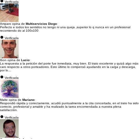
Verificada
Amparo opina de
Multiservicios Diego
:
Perfecto e todos los sentidos no tengo ni una queja ,superior lo q nunca en un profesional
recomiendo do al 100x100
Verificada
Ibon opina de
Lucio
:
La respuesta a la petición del porte fue inmediata, muy bien. El trato excelente y quizá algo más
caro respecto a otros porteadores. Esto último lo compensó ayudando en la carga y descarga,
por lo...
Verificada
Malte opina de
Mariano
:
Respondió rápida y correctamente, acudió puntualmente a la cita concertada, en el trato ha sido
correcto, profesional y amable y ha realizado la tarea encomendada a nuestra plena
satisfacción.
Verificada