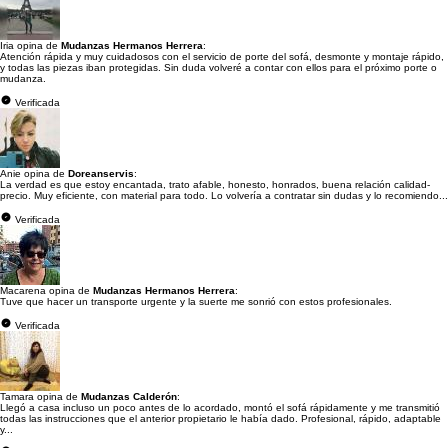
Iria opina de
Mudanzas Hermanos Herrera
:
Atención rápida y muy cuidadosos con el servicio de porte del sofá, desmonte y montaje rápido,
y todas las piezas iban protegidas. Sin duda volveré a contar con ellos para el próximo porte o
mudanza.
Verificada
Anie opina de
Doreanservis
:
La verdad es que estoy encantada, trato afable, honesto, honrados, buena relación calidad-
precio. Muy eficiente, con material para todo. Lo volvería a contratar sin dudas y lo recomiendo...
Verificada
Macarena opina de
Mudanzas Hermanos Herrera
:
Tuve que hacer un transporte urgente y la suerte me sonrió con estos profesionales.
Verificada
Tamara opina de
Mudanzas Calderón
:
Llegó a casa incluso un poco antes de lo acordado, montó el sofá rápidamente y me transmitió
todas las instrucciones que el anterior propietario le había dado. Profesional, rápido, adaptable
y...