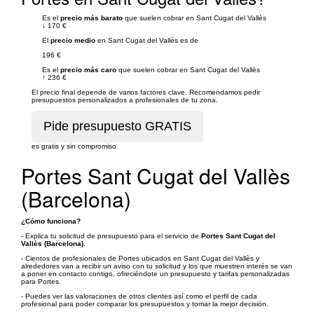
Es el
precio más barato
que suelen cobrar en Sant Cugat del Vallès
↓
170 €
El
precio medio
en Sant Cugat del Vallès es de
196 €
Es el
precio más caro
que suelen cobrar en Sant Cugat del Vallès
↑
236 €
El precio final depende de varios factores clave. Recomendamos pedir
presupuestos personalizados a profesionales de tu zona.
es gratis y sin compromiso
Portes Sant Cugat del Vallès
(Barcelona)
¿Cómo funciona?
- Explica tu solicitud de presupuesto para el servicio de
Portes Sant Cugat del
Vallès (Barcelona)
.
- Cientos de profesionales de Portes ubicados en Sant Cugat del Vallès y
alrededores van a recibir un aviso con tu solicitud y los que muestren interés se van
a poner en contacto contigo, ofreciéndote un presupuesto y tarifas personalizadas
para Portes.
- Puedes ver las valoraciones de otros clientes así como el perfil de cada
profesional para poder comparar los presupuestos y tomar la mejor decisión.