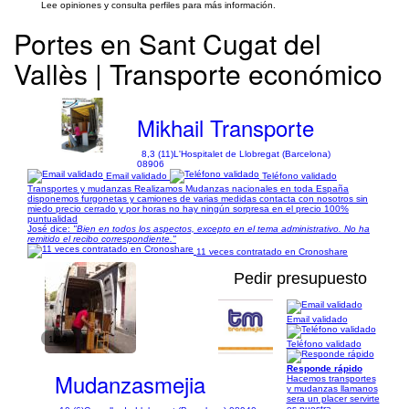
Lee opiniones y consulta perfiles para más información.
Portes en Sant Cugat del
Vallès | Transporte económico
Mikhail Transporte
8,3 (11)
L'Hospitalet de Llobregat (Barcelona)
08906
Email validado
Teléfono validado
Transportes y mudanzas Realizamos Mudanzas nacionales en toda España
disponemos furgonetas y camiones de varias medidas contacta con nosotros sin
miedo precio cerrado y por horas no hay ningún sorpresa en el precio 100%
puntualidad
José dice:
"Bien en todos los aspectos, excepto en el tema administrativo. No ha
remitido el recibo correspondiente."
11 veces contratado en Cronoshare
Pedir presupuesto
Email validado
1/13
Teléfono validado
Responde rápido
Mudanzasmejia
Hacemos transportes
y mudanzas llamanos
sera un placer servirte
es nuestra