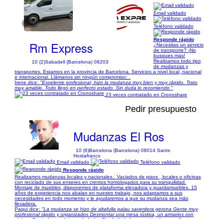
Email validado
1/4
Teléfono validado
Responde rápido
Rm Express
¿Necesitas un servicio
de transporte? ¡No
busques mas!
Realizamos todo tipo
10 (2)
Sabadell (Barcelona) 08203
de mudanzas y
transportes. Estamos en la provincia de Barcelona. Servicios a nivel local, nacional
e internacional. Llámanos sin ningún compromiso: .
Irene dice:
"Excelente profesional, hizo la mudanza muy bien y muy rápido. Trato
muy amable. Todo llegó en perfecto estado. Sin duda lo recomiendo "
23 veces contratado en Cronoshare
Pedir presupuesto
Mudanzas El Ros
10 (6)
Barcelona (Barcelona) 08014 Sants
Hostafrancs
Email validado
Teléfono validado
Responde rápido
Realizamos mudanzas locales y nacionales.. Vaciados de pisos , locales o oficinas
con reciclado de sus enseres en crentos homologados para su tranquilidad.
Montaje de muebles, disponemos de plataforma elevadora y guardamuebles. 15
años de experiencia nos abalan en nuestro trabajo, nos adaptamos a sus
necesidades en todo momento y le ayudaremos a que su mudanza sea más
llevadera.
Paqui dice:
"La mudanza se hizo de altafulla palau saverdera gerona Gente muy
profesional rápido y organizados Desmontar una mesa rústica, un armarios con