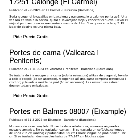
17251 Calonge (El Carmel)
Publicado el 2-3-2026 en El Carmel - Barcelona (Barcelona)
Sería recoger el lavavajillas en barcelona y transportarlo a calonge por la ap7. Una
vez allá entrarlo a la cocina, quitar el lavavajillas viejo y conectar el nuevo. Llevar el
viejo al punt verd que se encuentra a menos de 1 km. Y muy cerca de la ap7. El
lugar de destino es una planta baja.
Pide Precio Gratis
Portes de cama (Vallcarca i
Penitents)
Publicado el 27-11-2023 en Vallcarca i Penitents - Barcelona (Barcelona)
Se trataría de ir a recoger una cama (solo la estructura) al ikea de diagonal, llevarlo
a calle d'escipió (3o sin ascensor), recoger de allí una cama completa (estructura i
colchón) y llevarla a rambla de prat (4o sin ascensor). Las estructuras estarán
desmontadas y embaladas.
Pide Precio Gratis
Portes en Balmes 08007 (Eixample)
Publicado el 31-3-2026 en Eixample - Barcelona (Barcelona)
Mudanza de casa completa. No se traslada ni labadora, ni nevera ni grandes
mesas o armarios. No se trasladan camas. . Si se traslada un sofá/chaise longue
de unos 285 cm (ancho) x profundidad: 99 cm Chaise longue de profundidad: 151
cm Si se trasladan dos muebles kalax de 77x147 cm Muchas cajas