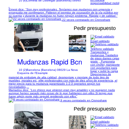
10 (6)
Cornella de Llobregat (Barcelona) 08940
responsabilidad mobil
.
Ernest dice:
"Son muy profesionales. Teníamos que mudarnos con urgencia y
enseguida me confirmaron. Pidieron el permiso de ocupación de la vía pública por
su cuenta y durante la mudanza no hubo ningún problema. Ràpida y de calidad."
22 veces contratado en Cronoshare
Pedir presupuesto
Email validado
1/4
Teléfono validado
Transportes y
mudanzas Traslados
Mudanzas Rapid Bcn
de pisos damos cajas
gratis ,, Furgoneta
con chófer; transporte
con ayudantes para
10 (2)
Barcelona (Barcelona) 08029 La Nova
bajar y subir la carga
Esquerra de l'Eixample
Disponemos de
material de embalaje de alta calidad, desmontaje y montaje de todo tipo de
muebles, morales etc, elije profesionales con más de diez años de experiencia, el
mejor precio para tu mudanza garantizado 1-2-3 operarios según tus
necesidades,...
Mamadou dice:
"Los chicos que vinieron eran muy amables y no quejaron nada
aunque hemos sacado más cosas de lo que hablamos con ellos Si tengo que
hacer algún porte más seguiré repitiendo con ellos"
9 veces contratado en Cronoshare
Pedir presupuesto
Email validado
1/11