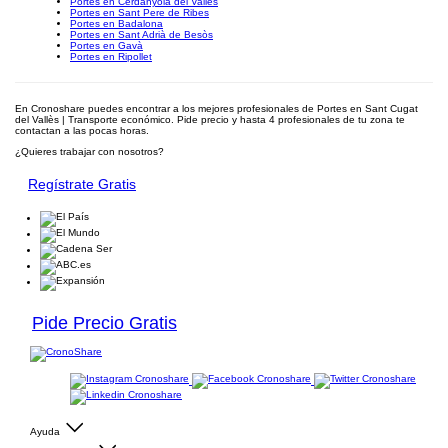
Portes en Cerdanyola del Vallès
Portes en Sant Pere de Ribes
Portes en Badalona
Portes en Sant Adrià de Besòs
Portes en Gavà
Portes en Ripollet
En Cronoshare puedes encontrar a los mejores profesionales de Portes en Sant Cugat
del Vallès | Transporte económico. Pide precio y hasta 4 profesionales de tu zona te
contactan a las pocas horas.
¿Quieres trabajar con nosotros?
Regístrate Gratis
Pide Precio Gratis
Ayuda