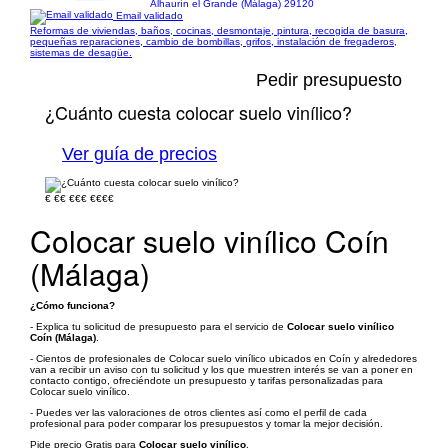
Alhaurín el Grande (Málaga) 29120
Email validado
Reformas de viviendas, baños, cocinas, desmontaje, pintura, recogida de basura,
pequeñas reparaciones, cambio de bombillas, grifos, instalación de fregaderos,
sistemas de desagüe.
Pedir presupuesto
¿Cuánto cuesta colocar suelo vinílico?
Ver guía de precios
€
€€
€€€
€€€€
Colocar suelo vinílico Coín
(Málaga)
¿Cómo funciona?
- Explica tu solicitud de presupuesto para el servicio de
Colocar suelo vinílico
Coín (Málaga)
.
- Cientos de profesionales de Colocar suelo vinílico ubicados en Coín y alrededores
van a recibir un aviso con tu solicitud y los que muestren interés se van a poner en
contacto contigo, ofreciéndote un presupuesto y tarifas personalizadas para
Colocar suelo vinílico.
- Puedes ver las valoraciones de otros clientes así como el perfil de cada
profesional para poder comparar los presupuestos y tomar la mejor decisión.
Pide precio Gratis para
Colocar suelo vinílico
.