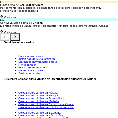
LU
Lucas opina de
Cmj Multiservicios
:
Muy contento con la elección, es empezando con mi obra y parecen personas muy
profesionales y responsables!!!
Verificada
GA
Genoveva María opina de
Cristian
:
El profesional fue puntual, limpio y organizado y un trato absolutamente amable. Gracias
Verificada
Servicios relacionados
Poner tarima flotante
Instalación de suelo laminado
Lijar acuchillar y barnizar parquet
Poner parquet
Instalación de moqueta
Poner tarima exterior
Suelos de caucho
Encuentra Colocar suelo vinílico en las principales ciudades de Málaga
Colocar suelo vinílico en Málaga
Colocar suelo vinílico en Fuengirola
Colocar suelo vinílico en Torremolinos
Colocar suelo vinílico en Marbella
Colocar suelo vinílico en Rincón de la Victoria
Colocar suelo vinílico en Benalmadena Costa
Colocar suelo vinílico en Estepona
Colocar suelo vinílico en Vélez-Málaga