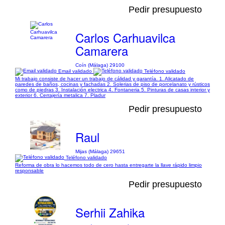
Pedir presupuesto
Carlos Carhuavilca
Camarera
Coín (Málaga) 29100
Email validado
Teléfono validado
Mi trabajo consiste de hacer un trabajo de cálidad y garantía. 1. Alicatado de
paredes de baños, cocinas y fachadas 2. Solerias de piso de porcelanato y rústicos
como de piedras 3. Instalación electrica 4. Fontaneria 5. Pinturas de casas interior y
exterior 6. Cerrajería metalica 7. Pladur
Pedir presupuesto
Raul
Mijas (Málaga) 29651
Teléfono validado
Reforma de obra lo hacemos todo de cero hasta entregarte la llave rápido limpio
responsable
Pedir presupuesto
Serhii Zahika