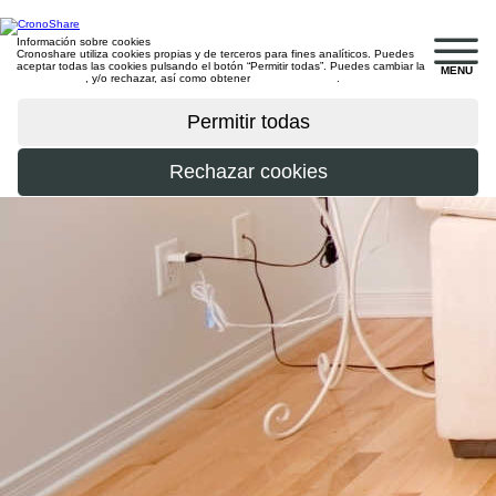
Información sobre cookies
Cronoshare utiliza cookies propias y de terceros para fines analíticos. Puedes
aceptar todas las cookies pulsando el botón “Permitir todas”. Puedes cambiar la
MENU
configuración
, y/o rechazar, así como obtener
más información
.