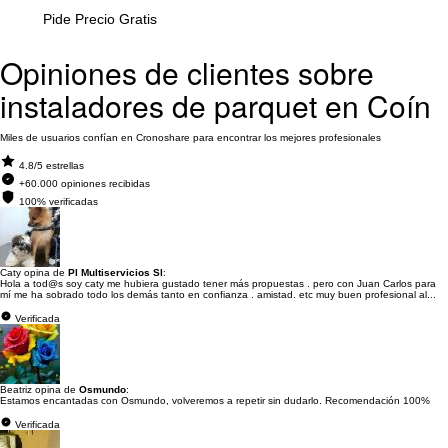
Pide Precio Gratis
Opiniones de clientes sobre
instaladores de parquet en Coín
Miles de usuarios confían en Cronoshare para encontrar los mejores profesionales
4.8/5 estrellas
+60.000 opiniones recibidas
100% verificadas
Caty opina de
Pl Multiservicios Sl
:
Hola a tod@s soy caty me hubiera gustado tener más propuestas . pero con Juan Carlos para
mí me ha sobrado todo los demás tanto en confianza . amistad. etc muy buen profesional al...
Verificada
Beatriz opina de
Osmundo
:
Estamos encantadas con Osmundo, volveremos a repetir sin dudarlo. Recomendación 100%
Verificada