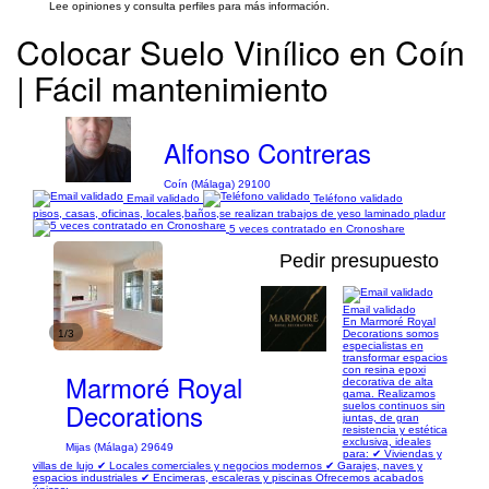
Lee opiniones y consulta perfiles para más información.
Colocar Suelo Vinílico en Coín
| Fácil mantenimiento
Alfonso Contreras
Coín (Málaga) 29100
Email validado
Teléfono validado
pisos, casas, oficinas, locales,baños,se realizan trabajos de yeso laminado pladur
5 veces contratado en Cronoshare
Pedir presupuesto
Email validado
En Marmoré Royal
1/3
Decorations somos
especialistas en
transformar espacios
con resina epoxi
Marmoré Royal
decorativa de alta
gama. Realizamos
Decorations
suelos continuos sin
juntas, de gran
resistencia y estética
exclusiva, ideales
Mijas (Málaga) 29649
para: ✔ Viviendas y
villas de lujo ✔ Locales comerciales y negocios modernos ✔ Garajes, naves y
espacios industriales ✔ Encimeras, escaleras y piscinas Ofrecemos acabados