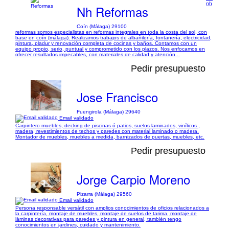
nh
Nh Reformas
Coín (Málaga) 29100
reformas somos especialistas en reformas integrales en toda la costa del sol, con
base en coín (málaga). Realizamos trabajos de albañilería, fontanería, electricidad,
pintura, pladur y renovación completa de cocinas y baños. Contamos con un
equipo propio, serio, puntual y comprometido con los plazos. Nos enfocamos en
ofrecer resultados impecables, con materiales de calidad y atención...
Pedir presupuesto
Jose Francisco
Fuengirola (Málaga) 29640
Email validado
Carpintero muebles, decking de piscinas ó patios, suelos laminados, vinílicos ,
madera, revestimientos de techos y paredes con material laminado o madera.
Montador de muebles, muebles a medida, barnizados de puertas, muebles, etc.
Pedir presupuesto
Jorge Carpio Moreno
Pizarra (Málaga) 29560
Email validado
Persona responsable versátil con amplios conocimientos de oficios relacionados a
la carpintería, montaje de muebles, montaje de suelos de tarima, montaje de
láminas decorativas para paredes y pintura en general, también tengo
conocimientos en jardines, cuidado y mantenimiento.