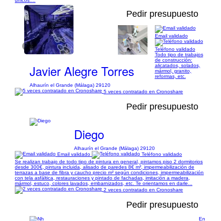
únicos:...
Pedir presupuesto
Email validado
1/4
Teléfono validado
Todo tipo de trabajos
de construcción:
Javier Alegre Torres
alicatados, solados,
mármol, granito,
reformas, etc.
Alhaurín el Grande (Málaga) 29120
5 veces contratado en Cronoshare
Pedir presupuesto
Diego
Alhaurín el Grande (Málaga) 29120
Email validado
Teléfono validado
Se realizan trabajo de todo tipo de pintura en general, pintamos piso 2 dormitorios
desde 300€, pintura incluida, alisado de paredes 8€ m², impermeabilización de
terrazas a base de fibra y caucho precio m² según condiciones, impermeabilización
con tela asfáltica, restauraciones y pintado de fachadas, imitación a madera,
mármol, estuco, colores lavados, embarnizados, etc. Te orientamos en darle...
2 veces contratado en Cronoshare
Pedir presupuesto
En