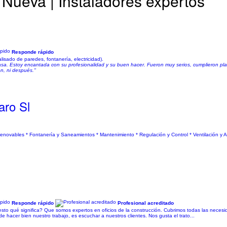
 Nueva | Instaladores expertos
Responde rápido
alisado de paredes, fontanería, electricidad).
 casa. Estoy encantada con su profesionalidad y su buen hacer. Fueron muy serios, cumplieron pl
n, ni después."
aro Sl
 Renovables * Fontanería y Saneamientos * Mantenimiento * Regulación y Control * Ventilación y 
Responde rápido
Profesional acreditado
o qué significa? Que somos expertos en oficios de la construcción. Cubrimos todas las necesi
 hacer bien nuestro trabajo, es escuchar a nuestros clientes. Nos gusta el trato...