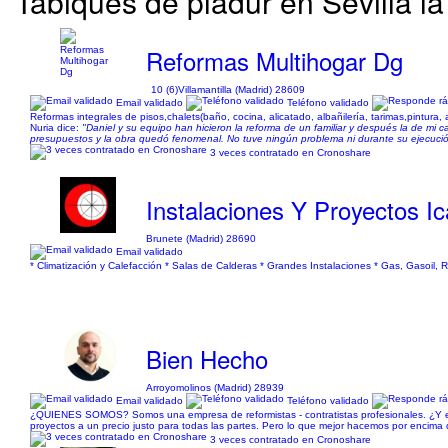
Tabiques de pladur en Sevilla la
Reformas Multihogar Dg
10 (6)
Villamantilla (Madrid) 28609
Email validado
Teléfono validado
Reformas integrales de pisos,chalets(baño, cocina, alicatado, albañilería, tarimas,pintura, 
Nuria dice:
"Daniel y su equipo han hicieron la reforma de un familiar y después la de mi
presupuestos y la obra quedó fenomenal. No tuve ningún problema ni durante su ejecució
3 veces contratado en Cronoshare
Instalaciones Y Proyectos Ic
Brunete (Madrid) 28690
Email validado
* Climatización y Calefacción * Salas de Calderas * Grandes Instalaciones * Gas, Gasoil,
Bien Hecho
Arroyomolinos (Madrid) 28939
Email validado
Teléfono validado
¿QUIENES SOMOS? Somos una empresa de reformistas - contratistas profesionales. ¿Y est
proyectos a un precio justo para todas las partes. Pero lo que mejor hacemos por encima de
3 veces contratado en Cronoshare