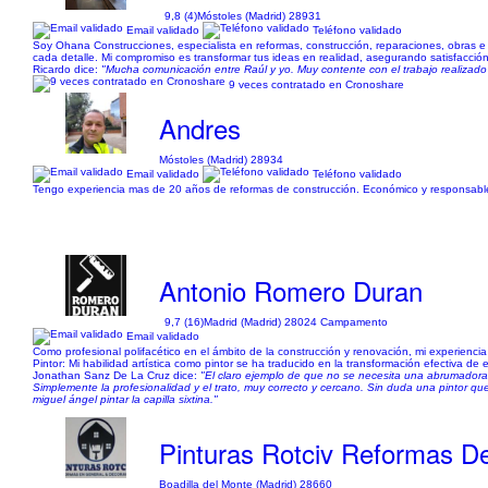
9,8 (4)
Móstoles (Madrid) 28931
Email validado
Teléfono validado
Soy Ohana Construcciones, especialista en reformas, construcción, reparaciones, obras e
cada detalle. Mi compromiso es transformar tus ideas en realidad, asegurando satisfacción
Ricardo dice:
"Mucha comunicación entre Raúl y yo. Muy contente con el trabajo realizad
9 veces contratado en Cronoshare
Andres
Móstoles (Madrid) 28934
Email validado
Teléfono validado
Tengo experiencia mas de 20 años de reformas de construcción. Económico y responsabl
Antonio Romero Duran
9,7 (16)
Madrid (Madrid) 28024 Campamento
Email validado
Como profesional polifacético en el ámbito de la construcción y renovación, mi experienci
Pintor: Mi habilidad artística como pintor se ha traducido en la transformación efectiva de 
Jonathan Sanz De La Cruz dice:
"El claro ejemplo de que no se necesita una abrumadora 
Simplemente la profesionalidad y el trato, muy correcto y cercano. Sin duda una pintor 
miguel ángel pintar la capilla sixtina."
Pinturas Rotciv Reformas D
Boadilla del Monte (Madrid) 28660