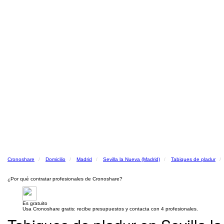
Cronoshare
Domicilio
Madrid
Sevilla la Nueva (Madrid)
Tabiques de pladur
¿Por qué contratar profesionales de Cronoshare?
Es gratuito
Usa Cronoshare gratis: recibe presupuestos y contacta con 4 profesionales.