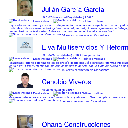
Julián García García
8,5 (25)
Navas del Rey (Madrid) 28695
Email validado
Teléfono validado
Especialistas en baños y cocinas. Trabajamos todos los oficios: carpintería, tarimas, pintura
Emilio dice:
"Nos hicieron el lijado y barnizado del parquet y tuvieron que repetir el trab
dos auténticos profesionales. Julian es una persona seria, formal y de palabra."
54 veces contratado en Cronoshare
Elva Multiservicios Y Reform
9,3 (5)
Madrid (Madrid) 28024 Campamento
Email validado
Teléfono validado
Realizamos todo tipo de trabajo de albañilería desde pequeña reformas reformas integral
María dice:
"Elmer y su cuñado me han cambiado la bañera por un plato de ducha en dos
10 veces contratado en Cronoshare
Cenobio Viveros
Móstoles (Madrid) 28937
Email validado
Teléfono validado
Me gusta trabajar en el área de reformas, solado y alicatado. Tengo amplia experencia en
2 veces contratado en Cronoshare
Ohana Construcciones