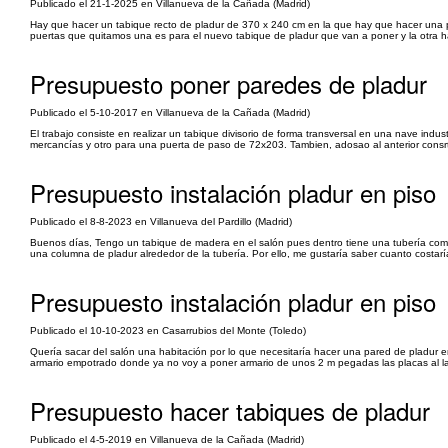
Publicado el 21-1-2025 en Villanueva de la Cañada (Madrid)
Hay que hacer un tabique recto de pladur de 370 x 240 cm en la que hay que hacer una pue
puertas que quitamos una es para el nuevo tabique de pladur que van a poner y la otra hay
Presupuesto poner paredes de pladur
Publicado el 5-10-2017 en Villanueva de la Cañada (Madrid)
El trabajo consiste en realizar un tabique divisorio de forma transversal en una nave ind
mercancías y otro para una puerta de paso de 72x203. Tambien, adosao al anterior consrtu
Presupuesto instalación pladur en piso
Publicado el 8-8-2023 en Villanueva del Pardillo (Madrid)
Buenos días, Tengo un tabique de madera en el salón pues dentro tiene una tubería comu
una columna de pladur alrededor de la tubería. Por ello, me gustaría saber cuanto costar
Presupuesto instalación pladur en piso
Publicado el 10-10-2023 en Casarrubios del Monte (Toledo)
Quería sacar del salón una habitación por lo que necesitaría hacer una pared de pladur
armario empotrado donde ya no voy a poner armario de unos 2 m pegadas las placas al la
Presupuesto hacer tabiques de pladur
Publicado el 4-5-2019 en Villanueva de la Cañada (Madrid)