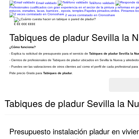
Email validado
Teléfono validado
Profesionales cualificados con gran experiencia en el sector de la pintura y reformas en 
estucos, esmaltes, lacas, barnices , epoxis, temples.Papeles pintados,vinilos. Pintamos lo
2 veces contratado en Cronoshare
€
€€
€€€
€€€€
Tabiques de pladur Sevilla la 
¿Cómo funciona?
- Explica tu solicitud de presupuesto para el servicio de
Tabiques de pladur Sevilla la Nu
- Cientos de profesionales de Tabiques de pladur ubicados en Sevilla la Nueva y alrededor
- Puedes ver las valoraciones de otros clientes así como el perfil de cada profesional par
Pide precio Gratis para
Tabiques de pladur
.
Tabiques de pladur Sevilla la N
Presupuesto instalación pladur en vivien