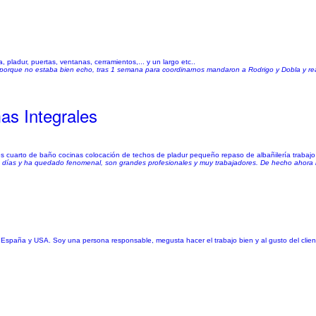
, pladur, puertas, ventanas, cerramientos,... y un largo etc..
ajo porque no estaba bien echo, tras 1 semana para coordinarnos mandaron a Rodrigo y Dobla y real
as Integrales
es cuarto de baño cocinas colocación de techos de pladur pequeño repaso de albañilería trabajo
 días y ha quedado fenomenal, son grandes profesionales y muy trabajadores. De hecho ahora 
 España y USA. Soy una persona responsable, megusta hacer el trabajo bien y al gusto del clien