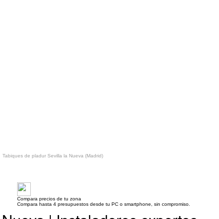
Tabiques de pladur Sevilla la Nueva (Madrid)
Compara precios de tu zona
Compara hasta 4 presupuestos desde tu PC o smartphone, sin compromiso.