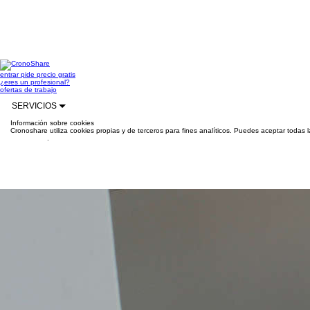
entrar
pide precio gratis
¿eres un profesional?
ofertas de trabajo
SERVICIOS
Información sobre cookies
Cronoshare utiliza cookies propias y de terceros para fines analíticos. Puedes aceptar todas 
información
.