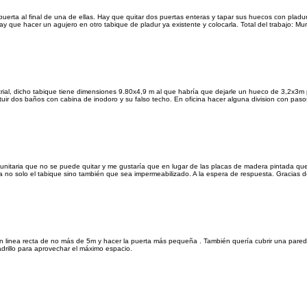
rta al final de una de ellas. Hay que quitar dos puertas enteras y tapar sus huecos con pladur
 que hacer un agujero en otro tabique de pladur ya existente y colocarla. Total del trabajo: Mur
ustrial, dicho tabique tiene dimensiones 9.80x4,9 m al que habría que dejarle un hueco de 3,2x3
ir dos baños con cabina de inodoro y su falso techo. En oficina hacer alguna division con pasos
nitaria que no se puede quitar y me gustaría que en lugar de las placas de madera pintada qu
ía no solo el tabique sino también que sea impermeabilizado. A la espera de respuesta. Gracias
 en linea recta de no más de 5m y hacer la puerta más pequeña . También quería cubrir una par
drillo para aprovechar el máximo espacio.