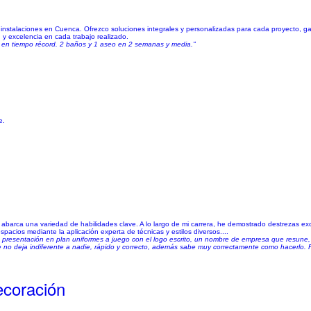
 instalaciones en Cuenca. Ofrezco soluciones integrales y personalizadas para cada proyecto, ga
 y excelencia en cada trabajo realizado.
o en tiempo récord. 2 baños y 1 aseo en 2 semanas y media."
e.
a abarca una variedad de habilidades clave. A lo largo de mi carrera, he demostrado destrezas ex
espacios mediante la aplicación experta de técnicas y estilos diversos....
presentación en plan uniformes a juego con el logo escrito, un nombre de empresa que resune, 
que no deja indiferente a nadie, rápido y correcto, además sabe muy correctamente como hacerl
ecoración