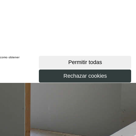
sí como obtener
más