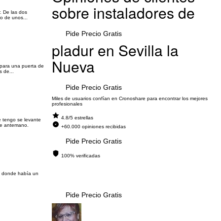
sobre instaladores de
. De las dos
o de unos...
Pide Precio Gratis
pladur en Sevilla la
Nueva
m para una puerta de
 de...
Pide Precio Gratis
Miles de usuarios confían en Cronoshare para encontrar los mejores
profesionales
4.8/5 estrellas
e tengo se levante
 de antemano.
+60.000 opiniones recibidas
Pide Precio Gratis
100% verificadas
ed donde había un
Pide Precio Gratis