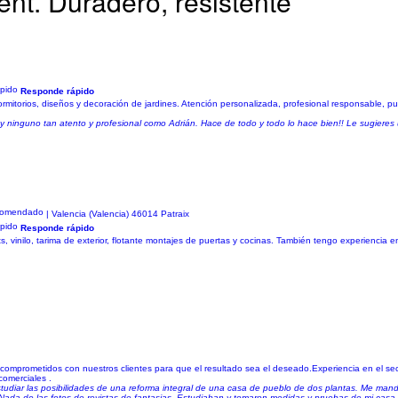
ent. Duradero, resistente
Responde rápido
mitorios, diseños y decoración de jardines. Atención personalizada, profesional responsable, p
 ninguno tan atento y profesional como Adrián. Hace de todo y todo lo hace bien!! Le sugieres u
| Valencia (Valencia) 46014 Patraix
Responde rápido
, vinilo, tarima de exterior, flotante montajes de puertas y cocinas. También tengo experiencia 
comprometidos con nuestros clientes para que el resultado sea el deseado.Experiencia en el secto
comerciales .
 estudiar las posibilidades de una reforma integral de una casa de pueblo de dos plantas. Me ma
ada de las fotos de revistas de fantasias. Estudiaban y tomaron medidas y pruebas de mi casa