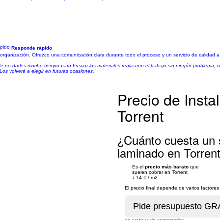
Responde rápido
la organización. Ofrezco una comunicación clara durante todo el proceso y un servicio de calidad 
e no darles mucho tiempo para buscar los materiales realizaron el trabajo sin ningún problema
Los volveré a elegir en futuras ocasiones."
Precio de Insta
Torrent
¿Cuánto cuesta un s
laminado en Torren
Es el
precio más barato
que
suelen cobrar en Torrent
↓
14 €
/
m2
El precio final depende de varios factor