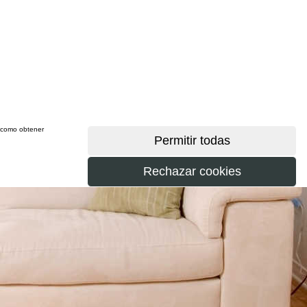
sí como obtener
más