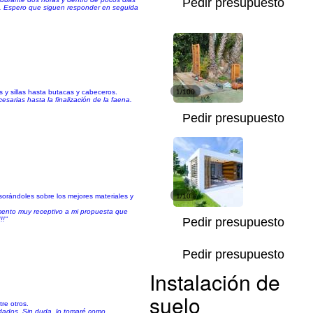
Pedir presupuesto
ia. Espero que siguen responder en seguida
 y sillas hasta butacas y cabeceros.
1/100
arias hasta la finalización de la faena.
Pedir presupuesto
orándoles sobre los mejores materiales y
1/10
omento muy receptivo a mi propuesta que
!!"
Pedir presupuesto
Pedir presupuesto
Instalación de
suelo
tre otros.
ordados. Sin duda, lo tomaré como