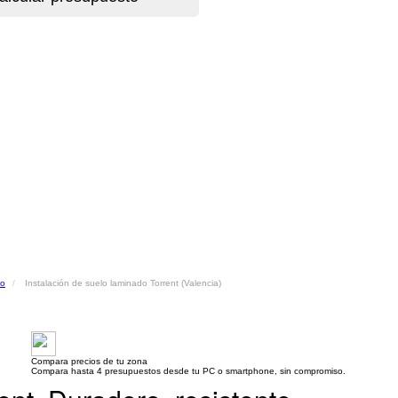
do
Instalación de suelo laminado Torrent (Valencia)
Compara precios de tu zona
Compara hasta 4 presupuestos desde tu PC o smartphone, sin compromiso.