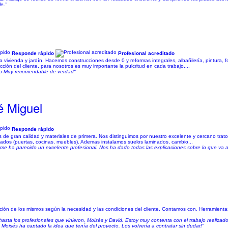
e."
Responde rápido
Profesional acreditado
ivienda y jardín. Hacemos construcciones desde 0 y reformas integrales, albañilería, pintura, fo
ción del cliente, para nosotros es muy importante la pulcritud en cada trabajo,...
ado Muy recomendable de verdad"
é Miguel
Responde rápido
 de gran calidad y materiales de primera. Nos distinguimos por nuestro excelente y cercano trat
acados (puertas, cocinas, muebles). Ademas instalamos suelos laminados, cambio...
l me ha parecido un excelente profesional. Nos ha dado todas las explicaciones sobre lo que va 
ación de los mismos según la necesidad y las condiciones del cliente. Contamos con. Herramienta
o hasta los profesionales que vinieron, Moisés y David. Estoy muy contenta con el trabajo realizad
 Moisés ha captado la idea que tenía del proyecto. Los volvería a contratar sin dudar!"