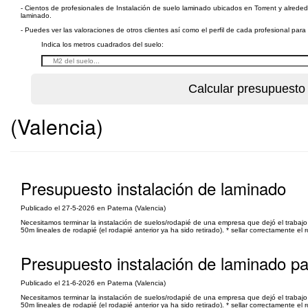
- Cientos de profesionales de Instalación de suelo laminado ubicados en Torrent y alrededo
laminado.
- Puedes ver las valoraciones de otros clientes así como el perfil de cada profesional par
Indica los metros cuadrados del suelo:
(Valencia)
Presupuesto instalación de laminado
Publicado el 27-5-2026 en Paterna (Valencia)
Necesitamos terminar la instalación de suelos/rodapié de una empresa que dejó el trabajo
50m lineales de rodapié (el rodapié anterior ya ha sido retirado). * sellar correctamente el
Presupuesto instalación de laminado pa
Publicado el 21-6-2026 en Paterna (Valencia)
Necesitamos terminar la instalación de suelos/rodapié de una empresa que dejó el trabajo
50m lineales de rodapié (el rodapié anterior ya ha sido retirado). * sellar correctamente el