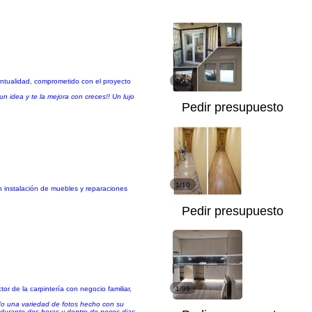
untualidad, comprometido con el proyecto
1/9
n idea y te la mejora con creces!! Un lujo
Pedir presupuesto
1/10
en instalación de muebles y reparaciones
Pedir presupuesto
r de la carpintería con negocio familiar,
1/99
ndo una variedad de fotos hecho con su
 durante dos horas y dentro de pocos dias