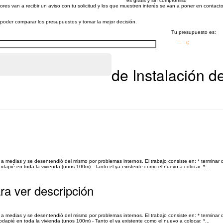
es gratis y sin compromiso
res van a recibir un aviso con tu solicitud y los que muestren interés se van a poner en contact
a poder comparar los presupuestos y tomar la mejor decisión.
Tu presupuesto es:
– €
de Instalación d
 a medias y se desentendió del mismo por problemas internos. El trabajo consiste en: * terminar 
 rodapié en toda la vivienda (unos 100m) - Tanto el ya existente como el nuevo a colocar. *...
ra ver descripción
 a medias y se desentendió del mismo por problemas internos. El trabajo consiste en: * terminar 
 rodapié en toda la vivienda (unos 100m) - Tanto el ya existente como el nuevo a colocar. *...