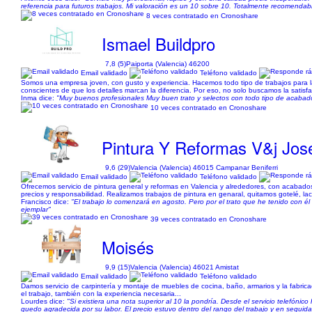
referencia para futuros trabajos. Mi valoración es un 10 sobre 10. Totalmente recomendabl
8 veces contratado en Cronoshare
Ismael Buildpro
7,8 (5)
Paiporta (Valencia) 46200
Email validado
Teléfono validado
Somos una empresa joven, con gusto y experiencia. Hacemos todo tipo de trabajos para la v
conscientes de que los detalles marcan la diferencia. Por eso, no solo buscamos la satisfac
Inma dice:
"Muy buenos profesionales Muy buen trato y selectos con todo tipo de acab
10 veces contratado en Cronoshare
Pintura Y Reformas V&j Jos
9,6 (29)
Valencia (Valencia) 46015 Campanar Beniferri
Email validado
Teléfono validado
Ofrecemos servicio de pintura general y reformas en Valencia y alrededores, con acabados
precios y responsabilidad. Realizamos trabajos de pintura en genaral, quitamos gotelé, l
Francisco dice:
"El trabajo lo comenzará en agosto. Pero por el trato que he tenido con é
ejemplar"
39 veces contratado en Cronoshare
Moisés
9,9 (15)
Valencia (Valencia) 46021 Amistat
Email validado
Teléfono validado
Damos servicio de carpintería y montaje de muebles de cocina, baño, armarios y la fabric
el trabajo, también con la experiencia necesaria...
Lourdes dice:
"Si existiera una nota superior al 10 la pondría. Desde el servicio telefónic
quedo agradecida por su labor. El precio estuvo dentro del rango del trabajo y en seguida