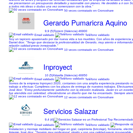
me presentaron un presupuesto detallado y razonable con planes. He decidido a ir con So
a todos mis ideas o dudas una vez comenzaron con la obra."
50 veces contratado en Cronoshare
Gerardo Pumaricra Aquino
9,9 (5)
Torrent (Valencia) 46900
Email validado
Teléfono validado
Soy un tapicero apasionado por dar nueva vida a tus muebles. Con años de experiencia y un
Daniel dice:
"Tengo que destacar la profesionalidad de Gerardo, muy atento e informando 
relación calidad-precio inmejorable."
10 veces contratado en Cronoshare
Inproyect
10 (5)
Xirivella (Valencia) 46950
Email validado
Teléfono validado
Somos de la empresa Inproyect 2020, contamos con una amplía experiencia prestando nuest
trabajo a efectuar. Cumplimos con los plazos de entrega de nuestros trabajos. Efectuamos
José dice:
"Estoy profundamente satisfecho con la elección realizada. Javier es un exce
fue atendida con celeridad, ofreciéndome un diseño que me ha encantado. Siempre atento 
12 veces contratado en Cronoshare
Servicios Salazar
9,4 (4)
Email validado
Teléfono validado
Instalacion y montaje mobiliario del hogar en gral, carpinteria (bricolaje), fontaneria, electr
Artemio José dice:
"Servicio muy profesional, rápido y con una calidad-precio insuperable.