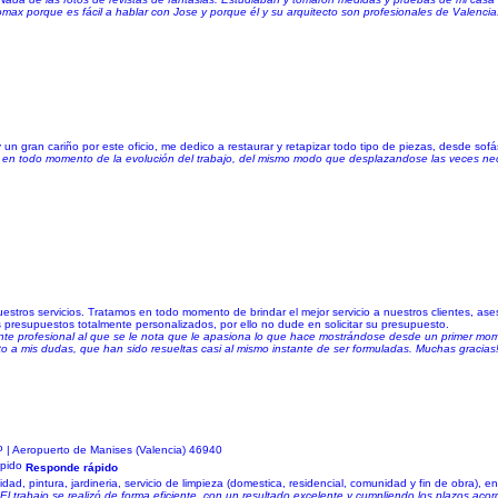
max porque es fácil a hablar con Jose y porque él y su arquitecto son profesionales de Valenc
 gran cariño por este oficio, me dedico a restaurar y retapizar todo tipo de piezas, desde sofás
en todo momento de la evolución del trabajo, del mismo modo que desplazandose las veces neces
ros servicios. Tratamos en todo momento de brindar el mejor servicio a nuestros clientes, ases
 presupuestos totalmente personalizados, por ello no dude en solicitar su presupuesto.
lente profesional al que se le nota que le apasiona lo que hace mostrándose desde un primer m
a mis dudas, que han sido resueltas casi al mismo instante de ser formuladas. Muchas gracias!
| Aeropuerto de Manises (Valencia) 46940
Responde rápido
icidad, pintura, jardineria, servicio de limpieza (domestica, residencial, comunidad y fin de obra), en
 El trabajo se realizó de forma eficiente, con un resultado excelente y cumpliendo los plazos ac