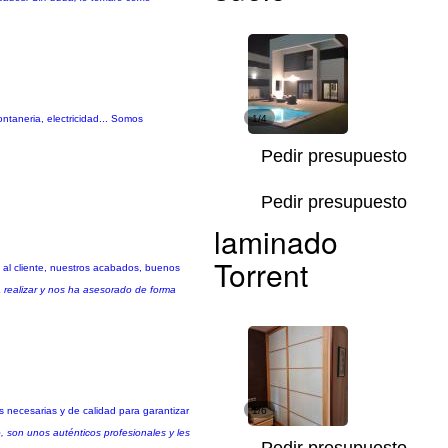
ntaneria, electricidad... Somos
1/4
Pedir presupuesto
Pedir presupuesto
laminado
Torrent
o al cliente, nuestros acabados, buenos
a realizar y nos ha asesorado de forma
s necesarias y de calidad para garantizar
1/6
o, son unos auténticos profesionales y les