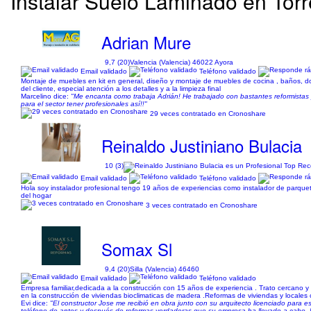
Instalar Suelo Laminado en Torr
Adrian Mure
9,7 (20)
Valencia (Valencia) 46022 Ayora
Email validado
Teléfono validado
Montaje de muebles en kit en general, diseño y montaje de muebles de cocina , baños, dor
del cliente, especial atención a los detalles y a la limpieza final
Marcelino dice:
"Me encanta como trabaja Adrián! He trabajado con bastantes reformistas y
para el sector tener profesionales así!!"
29 veces contratado en Cronoshare
Reinaldo Justiniano Bulacia
10 (3)
Email validado
Teléfono validado
Hola soy instalador profesional tengo 19 años de experiencias como instalador de parquets
del hogar
3 veces contratado en Cronoshare
Somax Sl
9,4 (20)
Silla (Valencia) 46460
Email validado
Teléfono validado
Empresa familiar,dedicada a la construcción con 15 años de experiencia . Trato cercano y 
en la construcción de viviendas bioclimaticas de madera .Reformas de viviendas y locales 
Evi dice:
"El constructor Jose me recibió en obra junto con su arquitecto licenciado para
teléfono de antes y después de reformas verdaderas que su empresa ha llevado a cabo. N