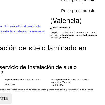
Pedir presupuesto
Pedir presupuesto
(Valencia)
a precios competitivos. Me adapto a las
¿Cómo funciona?
, comunicación excelente en todo momento,
- Explica tu solicitud de presupuesto para el
servicio de
Instalación de suelo laminado
Torrent (Valencia)
.
lación de suelo laminado en
ervicio de Instalación de suelo
t?
El
precio medio
en Torrent es de
Es el
precio más caro
que suelen
cobrar en Torrent
18 €
/
m2
↑
24 €
/
m2
es clave. Recomendamos pedir presupuestos personalizados a profesionales de tu zona.