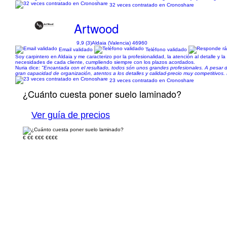
32 veces contratado en Cronoshare
Artwood
9,9 (3)
Aldaia (Valencia) 46960
Email validado
Teléfono validado
Soy carpintero en Aldaia y me caracterizo por la profesionalidad, la atención al detalle y 
necesidades de cada cliente, cumpliendo siempre con los plazos acordados.
Nuria dice:
"Encantada con el resultado, todos són unos grandes profesionales. A pesar d
gran capacidad de organización, atentos a los detalles y calidad-precio muy competitivos. 
23 veces contratado en Cronoshare
¿Cuánto cuesta poner suelo laminado?
Ver guía de precios
€
€€
€€€
€€€€