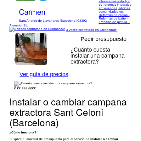
-Realizamos todo tipo
de reformas integrales
Carmen
en viviendas, oficinas,
comunidades etc. -
Reformas de cocina -
Reformas de baño -
Sant Andreu de Llavaneres (Barcelona) 08392
Trabajos de pintura. -
Aluminio. Etc
3 veces contratado en Cronoshare
Pedir presupuesto
¿Cuánto cuesta
instalar una campana
extractora?
1/6
Ver guía de precios
€
€€
€€€
€€€€
Instalar o cambiar campana
extractora Sant Celoni
(Barcelona)
¿Cómo funciona?
- Explica tu solicitud de presupuesto para el servicio de
Instalar o cambiar