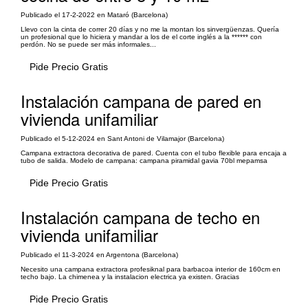
Publicado el 17-2-2022 en Mataró (Barcelona)
Llevo con la cinta de correr 20 días y no me la montan los sinvergüenzas. Quería
un profesional que lo hiciera y mandar a los de el corte inglés a la ****** con
perdón. No se puede ser más informales...
Pide Precio Gratis
Instalación campana de pared en
vivienda unifamiliar
Publicado el 5-12-2024 en Sant Antoni de Vilamajor (Barcelona)
Campana extractora decorativa de pared. Cuenta con el tubo flexible para encaja a
tubo de salida. Modelo de campana: campana piramidal gavia 70bl mepamsa
Pide Precio Gratis
Instalación campana de techo en
vivienda unifamiliar
Publicado el 11-3-2024 en Argentona (Barcelona)
Necesito una campana extractora profesiknal para barbacoa interior de 160cm en
techo bajo. La chimenea y la instalacion electrica ya existen. Gracias
Pide Precio Gratis