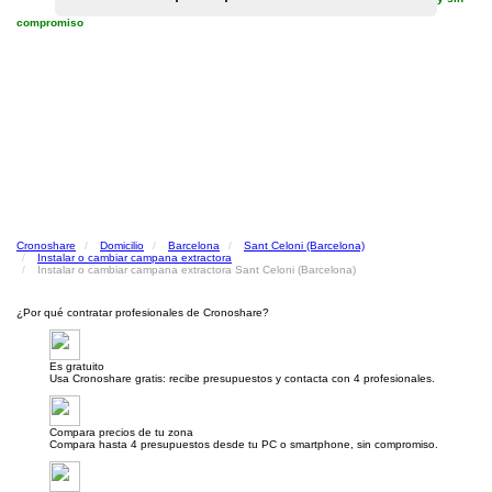
compromiso
Cronoshare
Domicilio
Barcelona
Sant Celoni (Barcelona)
Instalar o cambiar campana extractora
Instalar o cambiar campana extractora Sant Celoni (Barcelona)
¿Por qué contratar profesionales de Cronoshare?
Es gratuito
Usa Cronoshare gratis: recibe presupuestos y contacta con 4 profesionales.
Compara precios de tu zona
Compara hasta 4 presupuestos desde tu PC o smartphone, sin compromiso.