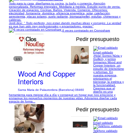
Todo para tu casa, diseñamos tu cocina, tu baño y comercio. Atención
personalizada. Reformas integrales. Mobiliaria a medida. Estudio punto de venta.
Creación de espacios. Cocinas. Baños. Vivienda. Comercio. Ofrecemos:
electricidad, fontanería, domótica, eficiencia energética, solar, calefacción,
aereotermia, placas solares, suelo radiante, biomasa/pellet, estufas, chimeneas y
calderas.
Jordi dice:
" Todo perfecto, nos estan dando muchas ideas y consejos .La verdad
es que han sido muy professionales y encantadores. gracias"
6 veces contratado en Cronoshare
Pedir presupuesto
Email validado
¡Hola! Somos Núria y
1/1
Guillem, y juntos
formamos Wood and
Copper Interiors, un
estudio de interiorismo
Wood And Copper
y reformas. En
nuestra empresa,
Interiors
priorizamos el
bienestar, la estética y
la funcionalidad.
Creemos que el
Santa Maria de Palautordera (Barcelona) 08460
diseño es una
herramienta para mejorar día a día y conseguir un hogar que nos emocione y
enmarque los pequeños momentos de nuestras vidas. Adoramos diseñar cada
espacio de forma...
Pedir presupuesto
Email validado
1/27
Teléfono validado