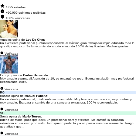
4.8/5 estrellas
+60.000 opiniones recibidas
100% verificadas
Ángeles opina de
Ley De Ohm
:
Un excelente profesional,puntual,responsable al máximo,gran trabajador,limpio,educado,todo lo
que diga es poco. Se lo recomiendo a todo el mundo 100% de implicación. Muchas gracias
Verificada
Fanny opina de
Carlos Hernando
:
Muy amable y puntual! Atención de 10, se encargó de todo. Buena instalación muy profesional!
Recomiendo 100%
Verificada
RO
Rosalia opina de
Manuel Pancho
:
Un excelente profesional, totalmente recomendable. Muy buena comunicación, muy puntual y
muy amable. Era para el cambio de una campana extractora. 100 % recomendable.
Verificada
SO
Sonia opina de
Mario Torres
:
Bueno de Mario, poco que decir, un profesional claro y eficiente. Me cambió la campana
extractora en un visto y no visto. Todo quedó perfecto y a un precio más que razonable. Tengo
que añadir que...
Verificada