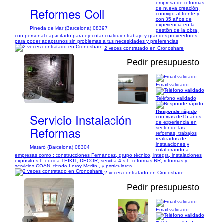
empresa de reformas
Reformes Coll
de nueva creación,
conmigo al frente y
con 35 años de
experiencia en la
Pineda de Mar (Barcelona) 08397
gestión de la obra,
con personal capacitado para ejecutar cualquier trabajo y grandes proveedores
para poder adaptarnos sin problemas a tus necesidades y preferencias
2 veces contratado en Cronoshare
Pedir presupuesto
Email validado
1/35
Teléfono validado
Responde rápido
Servicio Instalación
con mas de15 años
de experiencia en
Reformas
sector de las
reformas, trabajos
realizados de
instalaciones y
Mataró (Barcelona) 08304
colaborando a
empresas como : construcciones Fernández, grupo técnico, integra, instalaciones
expósito s.l., cocina TEIKIT, DECOR, serviba-4 s.l., reformas RR, reformas y
servicios COAN, tienda Leroy Merlín , y particulares
2 veces contratado en Cronoshare
Pedir presupuesto
Email validado
1/8