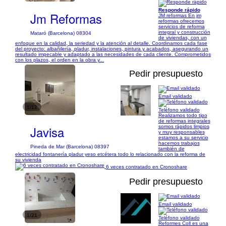
Responde rápido
Jm Reformas
JM reformas En jm
reformas ofrecemos
servicios de reforma
integral y construcción
Mataró (Barcelona) 08304
de viviendas, con un
enfoque en la calidad, la seriedad y la atención al detalle. Coordinamos cada fase
del proyecto: albañilería, pladur, instalaciones, pintura y acabados, asegurando un
resultado impecable y adaptado a las necesidades de cada cliente. Comprometidos
con los plazos, el orden en la obra y...
Pedir presupuesto
Email validado
1/12
Teléfono validado
Realizamos todo tipo
de reformas integrales
Javisa
somos rápidos limpios
y muy responsables
estamos a su servicio
hacemos trabajos
Pineda de Mar (Barcelona) 08397
también de
electricidad fontanería pladur yeso etcétera todo lo relacionado con la reforma de
su vivienda
6 veces contratado en Cronoshare
Pedir presupuesto
Email validado
1/21
Teléfono validado
Reformes Coll es una