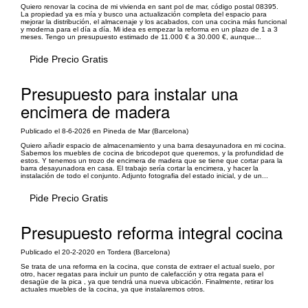
Quiero renovar la cocina de mi vivienda en sant pol de mar, código postal 08395.
La propiedad ya es mía y busco una actualización completa del espacio para
mejorar la distribución, el almacenaje y los acabados, con una cocina más funcional
y moderna para el día a día. Mi idea es empezar la reforma en un plazo de 1 a 3
meses. Tengo un presupuesto estimado de 11.000 € a 30.000 €, aunque...
Pide Precio Gratis
Presupuesto para instalar una
encimera de madera
Publicado el 8-6-2026 en Pineda de Mar (Barcelona)
Quiero añadir espacio de almacenamiento y una barra desayunadora en mi cocina.
Sabemos los muebles de cocina de bricodepot que queremos, y la profundidad de
estos. Y tenemos un trozo de encimera de madera que se tiene que cortar para la
barra desayunadora en casa. El trabajo sería cortar la encimera, y hacer la
instalación de todo el conjunto. Adjunto fotografia del estado inicial, y de un...
Pide Precio Gratis
Presupuesto reforma integral cocina
Publicado el 20-2-2020 en Tordera (Barcelona)
Se trata de una reforma en la cocina, que consta de extraer el actual suelo, por
otro, hacer regatas para incluir un punto de calefacción y otra regata para el
desagüe de la pica , ya que tendrá una nueva ubicación. Finalmente, retirar los
actuales muebles de la cocina, ya que instalaremos otros.