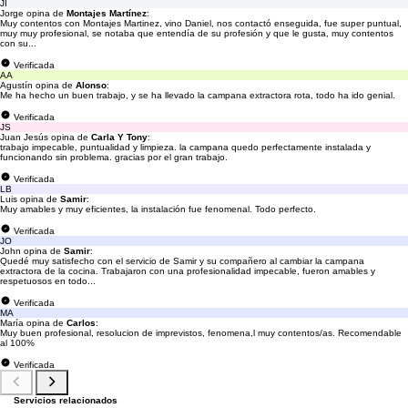
JI
Jorge opina de
Montajes Martínez
:
Muy contentos con Montajes Martinez, vino Daniel, nos contactó enseguida, fue super puntual,
muy muy profesional, se notaba que entendía de su profesión y que le gusta, muy contentos
con su...
Verificada
AA
Agustín opina de
Alonso
:
Me ha hecho un buen trabajo, y se ha llevado la campana extractora rota, todo ha ido genial.
Verificada
JS
Juan Jesús opina de
Carla Y Tony
:
trabajo impecable, puntualidad y limpieza. la campana quedo perfectamente instalada y
funcionando sin problema. gracias por el gran trabajo.
Verificada
LB
Luis opina de
Samir
:
Muy amables y muy eficientes, la instalación fue fenomenal. Todo perfecto.
Verificada
JO
John opina de
Samir
:
Quedé muy satisfecho con el servicio de Samir y su compañero al cambiar la campana
extractora de la cocina. Trabajaron con una profesionalidad impecable, fueron amables y
respetuosos en todo...
Verificada
MA
María opina de
Carlos
:
Muy buen profesional, resolucion de imprevistos, fenomena,l muy contentos/as. Recomendable
al 100%
Verificada
Servicios relacionados