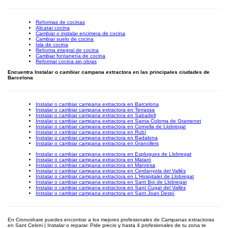
Reformas de cocinas
Alicatar cocina
Cambiar o instalar encimera de cocina
Cambiar suelo de cocina
Isla de cocina
Reforma integral de cocina
Cambiar fontanería de cocina
Reformar cocina sin obras
Encuentra Instalar o cambiar campana extractora en las principales ciudades de
Barcelona
Instalar o cambiar campana extractora en Barcelona
Instalar o cambiar campana extractora en Terrassa
Instalar o cambiar campana extractora en Sabadell
Instalar o cambiar campana extractora en Santa Coloma de Gramenet
Instalar o cambiar campana extractora en Cornella de Llobregat
Instalar o cambiar campana extractora en Rubí
Instalar o cambiar campana extractora en Badalona
Instalar o cambiar campana extractora en Granollers
Instalar o cambiar campana extractora en Esplugues de Llobregat
Instalar o cambiar campana extractora en Mataró
Instalar o cambiar campana extractora en Manresa
Instalar o cambiar campana extractora en Cerdanyola del Vallès
Instalar o cambiar campana extractora en L'Hospitalet de Llobregat
Instalar o cambiar campana extractora en Sant Boi de Llobregat
Instalar o cambiar campana extractora en Sant Cugat del Vallès
Instalar o cambiar campana extractora en Sant Joan Despí
En Cronoshare puedes encontrar a los mejores profesionales de Campanas extractoras
en Sant Celoni | Instalar o reparar. Pide precio y hasta 4 profesionales de tu zona te