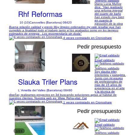
Teléfono validado
Diana Lucia Muñoz
dice:
"Han realizado
Rhf Reformas
una reforma integral
del cuarto de baño
han estado muy bien
en cuanto la
10 (10)
Canovelles (Barcelona) 08420
ejecución de la obra
Buena relación calidad y precio Muy limpios ordenados my vale resaltar que han
cumplido a finalidad todo el trabajo tanto el los acabados como en los tiempos
estimados de entrega . Los recomendaría sin duda"
4 veces contratado en Cronoshare
Pedir presupuesto
Email validado
1/48
Teléfono validado
Soy slauka triler,
interiorista y paisajista.
Slauka Triler Plans
Junto con mi equipo
de profesionales de
más de 15 años de
experiencia en el arte
L' Ametlla del Valles (Barcelona) 08480
y la técnica de
diseñar, realizamos proyectos en 3d buscando soluciones aptas al hábitat de
nuestros clientes. Nuestra web es: Www. Reha-vital. Cat
1 veces contratado en Cronoshare
Pedir presupuesto
Email validado
1/13
Teléfono validado