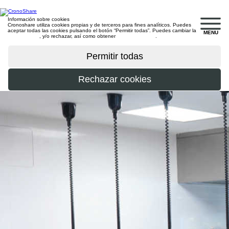
Información sobre cookies
Cronoshare utiliza cookies propias y de terceros para fines analíticos. Puedes
aceptar todas las cookies pulsando el botón “Permitir todas”. Puedes cambiar la
MENU
configuración
, y/o rechazar, así como obtener
más información
.