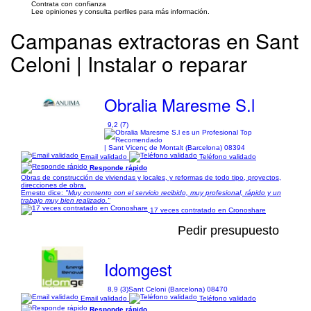
Contrata con confianza
Lee opiniones y consulta perfiles para más información.
Campanas extractoras en Sant
Celoni | Instalar o reparar
Obralia Maresme S.l
9,2 (7)
| Sant Vicenç de Montalt (Barcelona) 08394
Email validado
Teléfono validado
Responde rápido
Obras de construcción de viviendas y locales, y reformas de todo tipo, proyectos,
direcciones de obra.
Ernesto dice:
"Muy contento con el servicio recibido, muy profesional, rápido y un
trabajo muy bien realizado."
17 veces contratado en Cronoshare
Pedir presupuesto
Idomgest
8,9 (3)
Sant Celoni (Barcelona) 08470
Email validado
Teléfono validado
Responde rápido