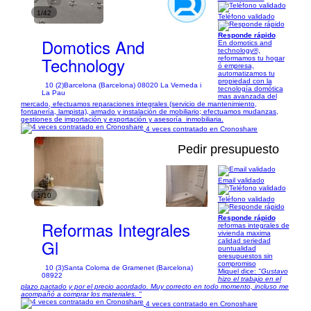
1/42
Teléfono validado
Responde rápido
Domotics And
En domotics and
technology®,
Technology
reformamos tu hogar
ó empresa,
automatizamos tu
propiedad con la
10 (2)
Barcelona (Barcelona) 08020 La Verneda i
tecnología domótica
La Pau
mas avanzada del
mercado, efectuamos reparaciones integrales (servicio de mantenimiento,
fontanería, lampista), armado y instalación de mobiliario; efectuamos mudanzas,
gestiones de importación y exportación y asesoría_inmobiliaria.
4 veces contratado en Cronoshare
Pedir presupuesto
Email validado
1/10
Teléfono validado
Responde rápido
Reformas Integrales
reformas integrales de
vivienda maxima
Gl
calidad seriedad
puntualidad
presupuestos sin
compromiso
10 (3)
Santa Coloma de Gramenet (Barcelona)
Miquel dice:
"Gustavo
08922
hizo el trabajo en el
plazo pactado y por el precio acordado. Muy correcto en todo momento, incluso me
acompañó a comprar los materiales. "
4 veces contratado en Cronoshare