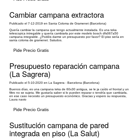
Cambiar campana extractora
Publicado el 7-12-2019 en Santa Coloma de Gramenet (Barcelona)
Quería cambiar la campana que tengo actualmente instalada. Es una teka
telescopica intregable y quería cambiarla por este modelo bosch dfs067a50
campana integrable. ¿Podéis darme un presupuesto por favor? El piso sería en
santa coloma de gramenet. Saludos.
Pide Precio Gratis
Presupuesto reparación campana
(La Sagrera)
Publicado el 5-10-2020 en La Sagrera - Barcelona (Barcelona)
Buenos días, es una campana teka de 60x30 antigua, se le ja caído el frontal y un
filtro no se sujeta. Me gustaría saber si lo pueden reparar o tendría que cambiarla,
en ese caso necesito un presupuesto económico. Gracias y espero su respuesta,
Laura navio
Pide Precio Gratis
Sustitución campana de pared
integrada en piso (La Salut)