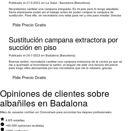
Publicado el 17-3-2021 en La Salut - Barcelona (Barcelona)
Necesitamos cambiar una campana integrada. Es mi piso pero lo tengo alquilado.
Sería interesante poder ver el trabajo antes de poder comprar la campana de
sustitución. Para ello, se necesitaría una visita para ver y otra para instalar. Gracias
Pide Precio Gratis
Sustitución campana extractora por
succión en piso
Publicado el 24-7-2023 en Badalona (Barcelona)
Buenas tardes, necesitaría cambiar una campana extractora de la cocina ya que se
me a quemado al incendiarse la sarten, el seguro me pide una factura del precio
para luego ellos abonarmela por eso necesitaría que me lo miraseis, gracias.
Pide Precio Gratis
Opiniones de clientes sobre
albañiles en Badalona
Miles de usuarios confían en Cronoshare para encontrar los mejores profesionales
4.8/5 estrellas
+60.000 opiniones recibidas
100% verificadas