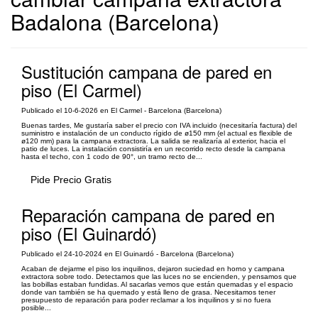
Badalona (Barcelona)
Sustitución campana de pared en
piso (El Carmel)
Publicado el 10-6-2026 en El Carmel - Barcelona (Barcelona)
Buenas tardes, Me gustaría saber el precio con IVA incluido (necesitaría factura) del
suministro e instalación de un conducto rígido de ø150 mm (el actual es flexible de
ø120 mm) para la campana extractora. La salida se realizaría al exterior, hacia el
patio de luces. La instalación consistiría en un recorrido recto desde la campana
hasta el techo, con 1 codo de 90°, un tramo recto de...
Pide Precio Gratis
Reparación campana de pared en
piso (El Guinardó)
Publicado el 24-10-2024 en El Guinardó - Barcelona (Barcelona)
Acaban de dejarme el piso los inquilinos, dejaron suciedad en horno y campana
extractora sobre todo. Detectamos que las luces no se encienden, y pensamos que
las bobillas estaban fundidas. Al sacarlas vemos que están quemadas y el espacio
donde van también se ha quemado y está lleno de grasa. Necesitamos tener
presupuesto de reparación para poder reclamar a los inquilinos y si no fuera
posible...