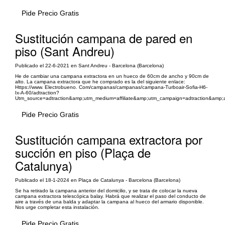
Pide Precio Gratis
Sustitución campana de pared en
piso (Sant Andreu)
Publicado el 22-6-2021 en Sant Andreu - Barcelona (Barcelona)
He de cambiar una campana extractora en un hueco de 60cm de ancho y 90cm de
alto. La campana extractora que he comprado es la del siguiente enlace:
Https://www. Electrobueno. Com/campanas/campanas/campana-Turboair-Sofia-H6-
Ix-A-60/adtraction?
Utm_source=adtraction&amp;utm_medium=affiliate&amp;utm_campaign=adtraction&amp
Pide Precio Gratis
Sustitución campana extractora por
succión en piso (Plaça de
Catalunya)
Publicado el 18-1-2024 en Plaça de Catalunya - Barcelona (Barcelona)
Se ha retirado la campana anterior del domicilio, y se trata de colocar la nueva
campana extractora telescópica balay. Habrá que realizar el paso del conducto de
aire a través de una balda y adaptar la campana al hueco del armario disponible.
Nos urge completar esta instalación.
Pide Precio Gratis