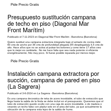
Pide Precio Gratis
Presupuesto sustitución campana
de techo en piso (Diagonal Mar
Front Marítim)
Publicado el 7-11-2023 en Diagonal Mar Front Marítim - Barcelona (Barcelona)
Quiero sustituir una campana extractora integrada bajo el armario de cocina mide
60 cms de ancho por 36 cms de profundidad plegada (55 desplegada)y 4,5 cms de
alto. Hace años que no se activa al pulsar los botones y como tiene 17 años creo
que lo mejor es cambiarla.. No me hace falta que sea nada potente ni eficiente
energéticamente, frito muy poco. Si fuese posible repararla por menos mejor.
Pide Precio Gratis
Instalación campana extractora por
succión, campana de pared en piso
(La Sagrera)
Publicado el 3-6-2024 en La Sagrera - Barcelona (Barcelona)
Es una campana decoratica de teka de acero inoxidable, el tubo de extracción que
llega hasta la salida de la finda se debe incluir en el presupuesto. Queremos que el
tubo de extracción quede oculto con una caja de acero inoxidable, o de madera o
creando un techo falso con pladur solo en el area del tubo, ya que actualmente la
ubicación de la campana esta lejos de la salida de humo.