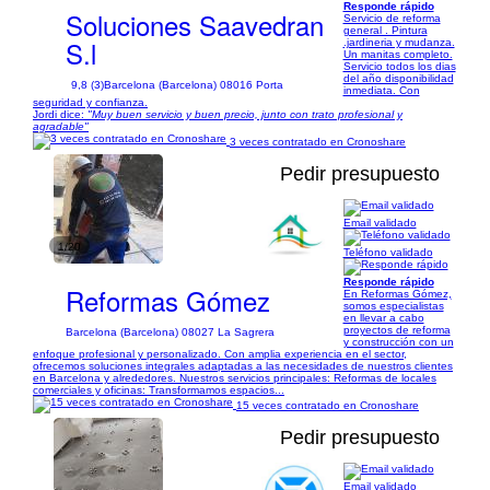
Responde rápido
Soluciones Saavedran
Servicio de reforma
general . Pintura
S.l
.jardineria y mudanza.
Un manitas completo.
Servicio todos los dias
del año disponibilidad
9,8 (3)
Barcelona (Barcelona) 08016 Porta
inmediata. Con
seguridad y confianza.
Jordi dice:
"Muy buen servicio y buen precio, junto con trato profesional y
agradable"
3 veces contratado en Cronoshare
Pedir presupuesto
Email validado
1/20
Teléfono validado
Responde rápido
Reformas Gómez
En Reformas Gómez,
somos especialistas
en llevar a cabo
proyectos de reforma
Barcelona (Barcelona) 08027 La Sagrera
y construcción con un
enfoque profesional y personalizado. Con amplia experiencia en el sector,
ofrecemos soluciones integrales adaptadas a las necesidades de nuestros clientes
en Barcelona y alrededores. Nuestros servicios principales: Reformas de locales
comerciales y oficinas: Transformamos espacios...
15 veces contratado en Cronoshare
Pedir presupuesto
Email validado