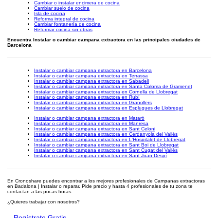
Cambiar o instalar encimera de cocina
Cambiar suelo de cocina
Isla de cocina
Reforma integral de cocina
Cambiar fontanería de cocina
Reformar cocina sin obras
Encuentra Instalar o cambiar campana extractora en las principales ciudades de
Barcelona
Instalar o cambiar campana extractora en Barcelona
Instalar o cambiar campana extractora en Terrassa
Instalar o cambiar campana extractora en Sabadell
Instalar o cambiar campana extractora en Santa Coloma de Gramenet
Instalar o cambiar campana extractora en Cornella de Llobregat
Instalar o cambiar campana extractora en Rubí
Instalar o cambiar campana extractora en Granollers
Instalar o cambiar campana extractora en Esplugues de Llobregat
Instalar o cambiar campana extractora en Mataró
Instalar o cambiar campana extractora en Manresa
Instalar o cambiar campana extractora en Sant Celoni
Instalar o cambiar campana extractora en Cerdanyola del Vallès
Instalar o cambiar campana extractora en L'Hospitalet de Llobregat
Instalar o cambiar campana extractora en Sant Boi de Llobregat
Instalar o cambiar campana extractora en Sant Cugat del Vallès
Instalar o cambiar campana extractora en Sant Joan Despí
En Cronoshare puedes encontrar a los mejores profesionales de Campanas extractoras
en Badalona | Instalar o reparar. Pide precio y hasta 4 profesionales de tu zona te
contactan a las pocas horas.
¿Quieres trabajar con nosotros?
Regístrate Gratis