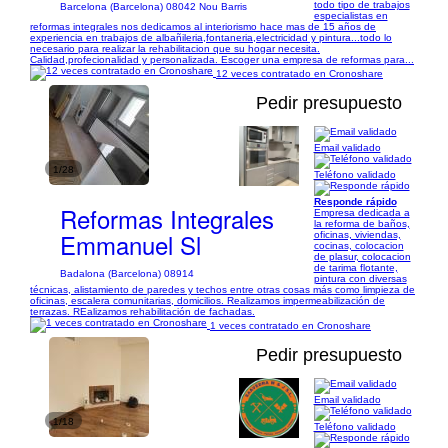
todo tipo de trabajos
Barcelona (Barcelona) 08042 Nou Barris
especialistas en
reformas integrales nos dedicamos al interiorismo hace mas de 15 años de
experiencia en trabajos de albañileria,fontaneria,electricidad y pintura...todo lo
necesario para realizar la rehabilitacion que su hogar necesita.
Calidad,profecionalidad y personalizada. Escoger una empresa de reformas para...
12 veces contratado en Cronoshare
Pedir presupuesto
Email validado
1/28
Teléfono validado
Responde rápido
Reformas Integrales
Empresa dedicada a
la reforma de baños,
Emmanuel Sl
oficinas, viviendas,
cocinas, colocacion
de plasur, colocacion
de tarima flotante,
Badalona (Barcelona) 08914
pintura con diversas
técnicas, alistamiento de paredes y techos entre otras cosas más como limpieza de
oficinas, escalera comunitarias, domicilios. Realizamos impermeabilización de
terrazas. REalizamos rehabilitación de fachadas.
1 veces contratado en Cronoshare
Pedir presupuesto
Email validado
1/18
Teléfono validado