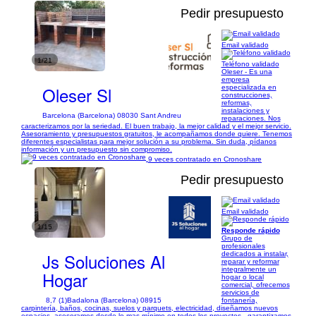
Pedir presupuesto
Email validado
1/21
Teléfono validado
Oleser - Es una
empresa
Oleser Sl
especializada en
construcciones,
reformas,
instalaciones y
Barcelona (Barcelona) 08030 Sant Andreu
reparaciones. Nos
caracterizamos por la seriedad. El buen trabajo, la mejor calidad y el mejor servicio.
Asesoramiento y presupuestos gratuitos, le acompañamos donde quiere. Tenemos
diferentes especialistas para mejor solución a su problema. Sin duda, pídanos
información y un presupuesto sin compromiso.
9 veces contratado en Cronoshare
Pedir presupuesto
Email validado
1/15
Responde rápido
Grupo de
profesionales
Js Soluciones Al
dedicados a instalar,
reparar y reformar
integralmente un
Hogar
hogar o local
comercial, ofrecemos
servicios de
8,7 (1)
Badalona (Barcelona) 08915
fontanería,
carpintería, baños, cocinas, suelos y parquets, electricidad, diseñamos nuevos
espacios, asesoramos desde lo mas mínimo en todos los proyectos , garantizamos