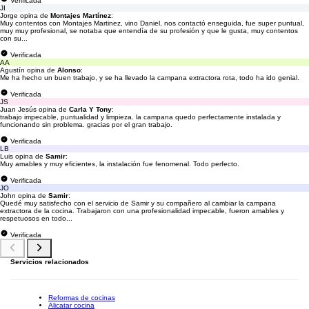
Verificada
JI
Jorge opina de
Montajes Martínez
:
Muy contentos con Montajes Martinez, vino Daniel, nos contactó enseguida, fue super puntual,
muy muy profesional, se notaba que entendía de su profesión y que le gusta, muy contentos
con su...
Verificada
AA
Agustín opina de
Alonso
:
Me ha hecho un buen trabajo, y se ha llevado la campana extractora rota, todo ha ido genial.
Verificada
JS
Juan Jesús opina de
Carla Y Tony
:
trabajo impecable, puntualidad y limpieza. la campana quedo perfectamente instalada y
funcionando sin problema. gracias por el gran trabajo.
Verificada
LB
Luis opina de
Samir
:
Muy amables y muy eficientes, la instalación fue fenomenal. Todo perfecto.
Verificada
JO
John opina de
Samir
:
Quedé muy satisfecho con el servicio de Samir y su compañero al cambiar la campana
extractora de la cocina. Trabajaron con una profesionalidad impecable, fueron amables y
respetuosos en todo...
Verificada
Servicios relacionados
Reformas de cocinas
Alicatar cocina