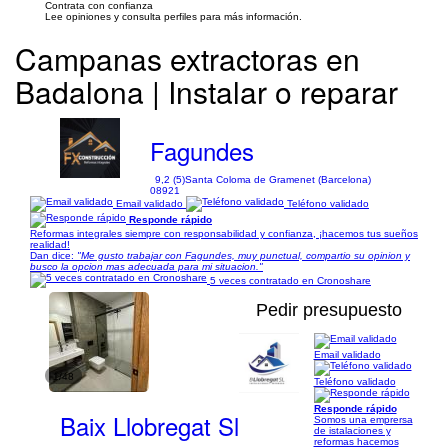
Contrata con confianza
Lee opiniones y consulta perfiles para más información.
Campanas extractoras en
Badalona | Instalar o reparar
Fagundes
9,2 (5)
Santa Coloma de Gramenet (Barcelona)
08921
Email validado
Teléfono validado
Responde rápido
Reformas integrales siempre con responsabilidad y confianza, ¡hacemos tus sueños
realidad!
Dan dice:
"Me gusto trabajar con Fagundes, muy punctual, compartio su opinion y
busco la opcion mas adecuada para mi situacion."
5 veces contratado en Cronoshare
Pedir presupuesto
Email validado
1/48
Teléfono validado
Responde rápido
Baix Llobregat Sl
Somos una emprersa
de istalaciones y
reformas hacemos