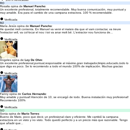
RO
Rosalia opina de
Manuel Pancho
:
Un excelente profesional, totalmente recomendable. Muy buena comunicación, muy puntual y
muy amable. Era para el cambio de una campana extractora. 100 % recomendable.
Verificada
MJ
María Jesús opina de
Manuel Pancho
:
He quedat molt contenta. En Manuel va venir el mateix dia que el vam contactar, va treure
l'extractor vell, va col·locar el nou i tot va anar molt bé. L'extractor nou funciona de...
Verificada
Ángeles opina de
Ley De Ohm
:
Un excelente profesional,puntual,responsable al máximo,gran trabajador,limpio,educado,todo lo
que diga es poco. Se lo recomiendo a todo el mundo 100% de implicación. Muchas gracias
Verificada
Fanny opina de
Carlos Hernando
:
Muy amable y puntual! Atención de 10, se encargó de todo. Buena instalación muy profesional!
Recomiendo 100%
Verificada
SO
Sonia opina de
Mario Torres
:
Bueno de Mario, poco que decir, un profesional claro y eficiente. Me cambió la campana
extractora en un visto y no visto. Todo quedó perfecto y a un precio más que razonable. Tengo
que añadir que...