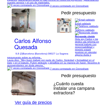
nuestro servicio y el uso de materiales.
3 veces contratado en Cronoshare
Pedir presupuesto
Email validado
1/7
Teléfono validado
Responde rápido
Carlos Alfonso
Hola soy Carlos y me
dedico ala reforma en
Quesada
general trabajo con
responsabilidad y
respeto estaré
gustoso en atender
9,8 (2)
Barcelona (Barcelona) 08027 La Sagrera
alguna duda o
presupuesto sobre su reforma .
Laura dice:
"Muy buen trabajo por parte de Carlos. Seriedad y formalidad en el
trato y en el trabajo. Pulcro,delicado y detallista en su manera de hacer. Nosotros lo
recomendamos sin duda alguna."
7 veces contratado en Cronoshare
Pedir presupuesto
¿Cuánto cuesta
instalar una campana
extractora?
1/21
Ver guía de precios