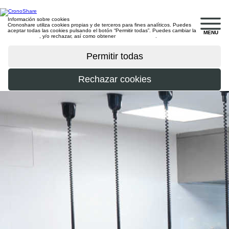
Información sobre cookies
Cronoshare utiliza cookies propias y de terceros para fines analíticos. Puedes
aceptar todas las cookies pulsando el botón “Permitir todas”. Puedes cambiar la
MENU
configuración
, y/o rechazar, así como obtener
más información
.