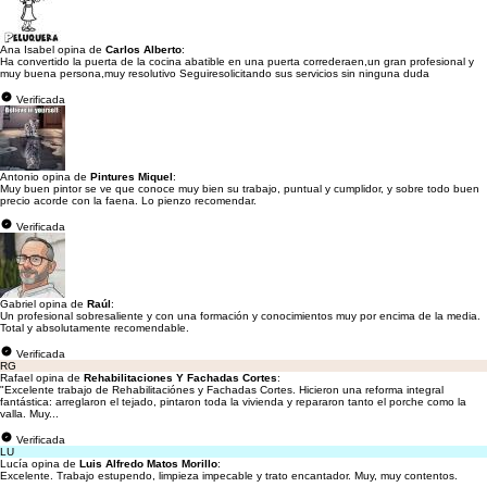
Ana Isabel opina de
Carlos Alberto
:
Ha convertido la puerta de la cocina abatible en una puerta correderaen,un gran profesional y
muy buena persona,muy resolutivo Seguiresolicitando sus servicios sin ninguna duda
Verificada
Antonio opina de
Pintures Miquel
:
Muy buen pintor se ve que conoce muy bien su trabajo, puntual y cumplidor, y sobre todo buen
precio acorde con la faena. Lo pienzo recomendar.
Verificada
Gabriel opina de
Raúl
:
Un profesional sobresaliente y con una formación y conocimientos muy por encima de la media.
Total y absolutamente recomendable.
Verificada
RG
Rafael opina de
Rehabilitaciones Y Fachadas Cortes
:
"Excelente trabajo de Rehabilitaciónes y Fachadas Cortes. Hicieron una reforma integral
fantástica: arreglaron el tejado, pintaron toda la vivienda y repararon tanto el porche como la
valla. Muy...
Verificada
LU
Lucía opina de
Luis Alfredo Matos Morillo
:
Excelente. Trabajo estupendo, limpieza impecable y trato encantador. Muy, muy contentos.