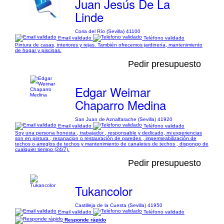
Juan Jesús De La
Linde
Coria del Río (Sevilla) 41100
Email validado
Teléfono validado
Pintura de casas, interiores y rejas. También ofrecemos jardinería, mantenimiento
de hogar y piscinas.
Pedir presupuesto
Edgar Weimar
Chaparro Medina
San Juan de Aznalfarache (Sevilla) 41920
Email validado
Teléfono validado
Soy una persona honesta , trabajador , responsable y dedicado, mi experiencias
son en pintura , resanacion o restauración de paredes , impermeabilización de
techos o arreglos de techos y mantenimiento de canaletes de techos , dispongo de
cualquier tiempo (24/7).
Pedir presupuesto
Tukancolor
Castilleja de la Cuesta (Sevilla) 41950
Email validado
Teléfono validado
Responde rápido