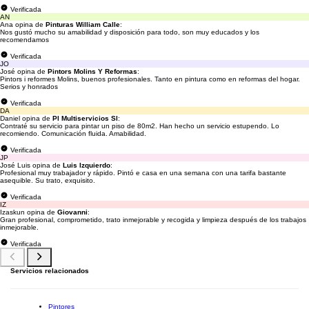
Verificada
AN
Ana opina de
Pinturas William Calle
:
Nos gustó mucho su amabilidad y disposición para todo, son muy educados y los
recomendamos
Verificada
JO
José opina de
Pintors Molins Y Reformas
:
Pintors i reformes Molins, buenos profesionales. Tanto en pintura como en reformas del hogar.
Serios y honrados
Verificada
DA
Daniel opina de
Pl Multiservicios Sl
:
Contraté su servicio para pintar un piso de 80m2. Han hecho un servicio estupendo. Lo
recomiendo. Comunicación fluida. Amabilidad.
Verificada
JP
José Luis opina de
Luis Izquierdo
:
Profesional muy trabajador y rápido. Pintó e casa en una semana con una tarifa bastante
asequible. Su trato, exquisito.
Verificada
IZ
Izaskun opina de
Giovanni
:
Gran profesional, comprometido, trato inmejorable y recogida y limpieza después de los trabajos
inmejorable.
Verificada
Servicios relacionados
Pintores