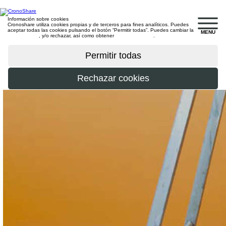
Información sobre cookies
Cronoshare utiliza cookies propias y de terceros para fines analíticos. Puedes
aceptar todas las cookies pulsando el botón “Permitir todas”. Puedes cambiar la
MENU
configuración
, y/o rechazar, así como obtener
más información
.