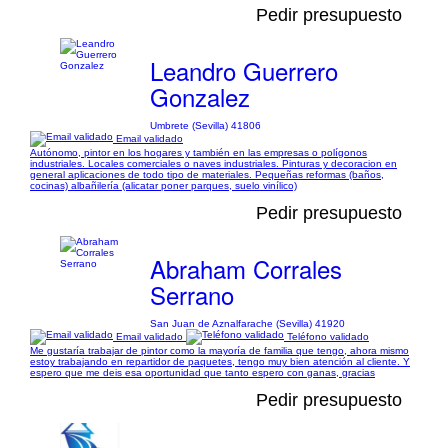
Pedir presupuesto
Leandro Guerrero
Gonzalez
Umbrete (Sevilla) 41806
Email validado
Autónomo, pintor en los hogares y también en las empresas o polígonos
industriales. Locales comerciales o naves industriales. Pinturas y decoracion en
general aplicaciones de todo tipo de materiales. Pequeñas reformas (baños,
cocinas) albañilería (alicatar poner parques, suelo vinílico)
Pedir presupuesto
Abraham Corrales
Serrano
San Juan de Aznalfarache (Sevilla) 41920
Email validado
Teléfono validado
Me gustaría trabajar de pintor como la mayoría de familia que tengo, ahora mismo
estoy trabajando en repartidor de paquetes, tengo muy bien atención al cliente. Y
espero que me deis esa oportunidad que tanto espero con ganas, gracias
Pedir presupuesto