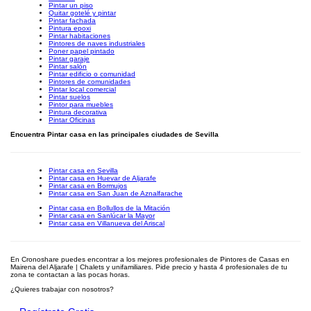
Pintar un piso
Quitar gotelé y pintar
Pintar fachada
Pintura epoxi
Pintar habitaciones
Pintores de naves industriales
Poner papel pintado
Pintar garaje
Pintar salón
Pintar edificio o comunidad
Pintores de comunidades
Pintar local comercial
Pintar suelos
Pintor para muebles
Pintura decorativa
Pintar Oficinas
Encuentra Pintar casa en las principales ciudades de Sevilla
Pintar casa en Sevilla
Pintar casa en Huevar de Aljarafe
Pintar casa en Bormujos
Pintar casa en San Juan de Aznalfarache
Pintar casa en Bollullos de la Mitación
Pintar casa en Sanlúcar la Mayor
Pintar casa en Villanueva del Ariscal
En Cronoshare puedes encontrar a los mejores profesionales de Pintores de Casas en
Mairena del Aljarafe | Chalets y unifamiliares. Pide precio y hasta 4 profesionales de tu
zona te contactan a las pocas horas.
¿Quieres trabajar con nosotros?