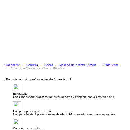
Cronoshare
Domicilio
Sevilla
Mairena del Aljarafe (Sevilla)
Pintar casa
Pintar casa Mairena del Aljarafe (Sevilla)
¿Por qué contratar profesionales de Cronoshare?
Es gratuito
Usa Cronoshare gratis: recibe presupuestos y contacta con 4 profesionales.
Compara precios de tu zona
Compara hasta 4 presupuestos desde tu PC o smartphone, sin compromiso.
Contrata con confianza