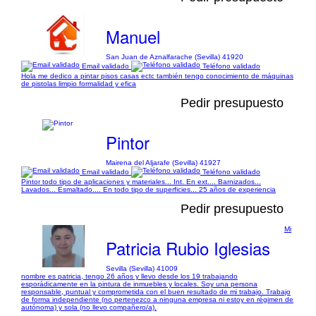
Manuel
San Juan de Aznalfarache (Sevilla) 41920
Email validado
Teléfono validado
Hola me dedico a pintar pisos casas ectc también tengo conocimiento de máquinas
de pistolas limpio formalidad y efica
Pedir presupuesto
Pintor
Mairena del Aljarafe (Sevilla) 41927
Email validado
Teléfono validado
Pintor todo tipo de aplicaciones y materiales... Int. En ext.... Barnizados...
Lavados... Esmaltado.... En todo tipo de superficies... 25 años de experiencia
Pedir presupuesto
Mi
Patricia Rubio Iglesias
Sevilla (Sevilla) 41009
nombre es patricia, tengo 26 años y llevo desde los 19 trabajando
esporádicamente en la pintura de inmuebles y locales. Soy una persona
responsable, puntual y comprometida con el buen resultado de mi trabajo. Trabajo
de forma independiente (no pertenezco a ninguna empresa ni estoy en régimen de
autónoma) y sola (no llevo compañero/a).