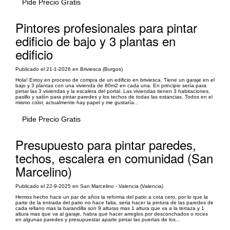
Pide Precio Gratis
Pintores profesionales para pintar
edificio de bajo y 3 plantas en
edificio
Publicado el 21-1-2026 en Briviesca (Burgos)
Hola! Estoy en proceso de compra de un edificio en briviesca. Tiene un garaje en el
bajo y 3 plantas con una vivienda de 80m2 en cada una. En principio sería para
pintar las 3 viviendas y la escalera del portal. Las viviendas tienen 3 habitaciones,
pasillo y salón para pintar paredes y los techos de todas las estancias. Todos en el
mismo color, actualmente hay papel y me gustaría...
Pide Precio Gratis
Presupuesto para pintar paredes,
techos, escalera en comunidad (San
Marcelino)
Publicado el 22-9-2025 en San Marcelino - Valencia (Valencia)
Hemos hecho hace un par de años la reforma del patio a cota cero, por lo que la
parte de la entrada del patio no hace falta, seria hacer la pintura de las paredes de
cada rellano mas la barandilla son 9 alturas mas 1 altura que va a la terraza y 1
altura mas que va al garaje, habra que hacer arreglos por desconchados o roces
en algunas paredes y presupuestar aparte pintar las puertas de los...