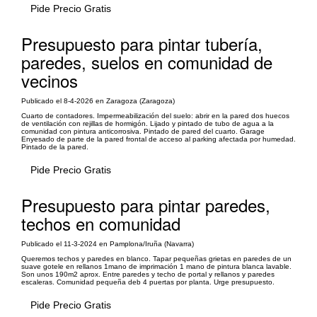
Pide Precio Gratis
Presupuesto para pintar tubería,
paredes, suelos en comunidad de
vecinos
Publicado el 8-4-2026 en Zaragoza (Zaragoza)
Cuarto de contadores. Impermeabilización del suelo: abrir en la pared dos huecos
de ventilación con rejillas de hormigón. Lijado y pintado de tubo de agua a la
comunidad con pintura anticorrosiva. Pintado de pared del cuarto. Garage
Enyesado de parte de la pared frontal de acceso al parking afectada por humedad.
Pintado de la pared.
Pide Precio Gratis
Presupuesto para pintar paredes,
techos en comunidad
Publicado el 11-3-2024 en Pamplona/Iruña (Navarra)
Queremos techos y paredes en blanco. Tapar pequeñas grietas en paredes de un
suave gotele en rellanos 1mano de imprimación 1 mano de pintura blanca lavable.
Son unos 190m2 aprox. Entre paredes y techo de portal y rellanos y paredes
escaleras. Comunidad pequeña deb 4 puertas por planta. Urge presupuesto.
Pide Precio Gratis