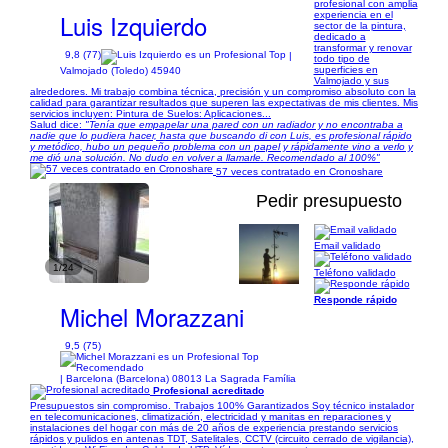
profesional con amplia
Luis Izquierdo
experiencia en el
sector de la pintura,
dedicado a
transformar y renovar
9,8 (77)
|
todo tipo de
superficies en
Valmojado (Toledo) 45940
Valmojado y sus
alrededores. Mi trabajo combina técnica, precisión y un compromiso absoluto con la
calidad para garantizar resultados que superen las expectativas de mis clientes. Mis
servicios incluyen: Pintura de Suelos: Aplicaciones...
Salud dice:
"Tenía que empapelar una pared con un radiador y no encontraba a
nadie que lo pudiera hacer, hasta que buscando di con Luis, es profesional rápido
y metódico, hubo un pequeño problema con un papel y rápidamente vino a verlo y
me dió una solución. No dudo en volver a llamarle. Recomendado al 100%"
57 veces contratado en Cronoshare
Pedir presupuesto
Email validado
1/24
Teléfono validado
Responde rápido
Michel Morazzani
9,5 (75)
| Barcelona (Barcelona) 08013 La Sagrada Família
Profesional acreditado
Presupuestos sin compromiso. Trabajos 100% Garantizados Soy técnico instalador
en telecomunicaciones, climatización, electricidad y manitas en reparaciones y
instalaciones del hogar con más de 20 años de experiencia prestando servicios
rápidos y pulidos en antenas TDT, Satelitales, CCTV (circuito cerrado de vigilancia),