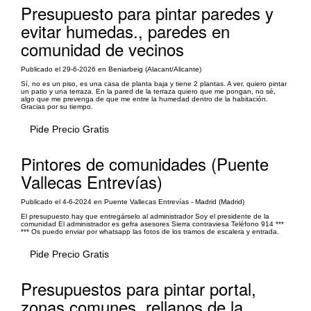
Presupuesto para pintar paredes y
evitar humedas., paredes en
comunidad de vecinos
Publicado el 29-6-2026 en Beniarbeig (Alacant/Alicante)
Sí, no es un piso, es una casa de planta baja y tiene 2 plantas. A ver, quiero pintar
un patio y una terraza. En la pared de la terraza quiero que me pongan, no sé,
algo que me prevenga de que me entre la humedad dentro de la habitación.
Gracias por su tiempo.
Pide Precio Gratis
Pintores de comunidades (Puente
Vallecas Entrevías)
Publicado el 4-6-2024 en Puente Vallecas Entrevías - Madrid (Madrid)
El presupuesto hay que entregárselo al administrador Soy el presidente de la
comunidad El administrador es gefra asesores Sierra contraviesa Teléfono 914 ***
*** Os puedo enviar por whatsapp las fotos de los tramos de escalera y entrada.
Pide Precio Gratis
Presupuestos para pintar portal,
zonas comunes, rellanos de la