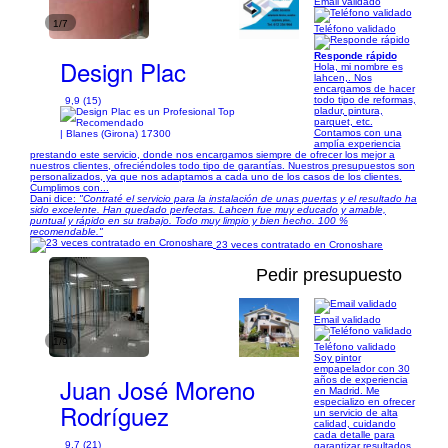
Email validado
1/7
Teléfono validado
Responde rápido
Design Plac
Hola, mi nombre es
lahcen,. Nos
encargamos de hacer
todo tipo de reformas,
9,9 (15)
pladur, pintura,
parquet, etc.
Contamos con una
| Blanes (Girona) 17300
amplía experiencia
prestando este servicio, donde nos encargamos siempre de ofrecer los mejor a
nuestros clientes, ofreciéndoles todo tipo de garantías. Nuestros presupuestos son
personalizados, ya que nos adaptamos a cada uno de los casos de los clientes.
Cumplimos con...
Dani dice:
"Contraté el servicio para la instalación de unas puertas y el resultado ha
sido excelente. Han quedado perfectas. Lahcen fue muy educado y amable,
puntual y rápido en su trabajo. Todo muy limpio y bien hecho. 100 %
recomendable."
23 veces contratado en Cronoshare
Pedir presupuesto
Email validado
1/9
Teléfono validado
Soy pintor
empapelador con 30
Juan José Moreno
años de experiencia
en Madrid. Me
especializo en ofrecer
Rodríguez
un servicio de alta
calidad, cuidando
cada detalle para
9,7 (21)
garantizar resultados