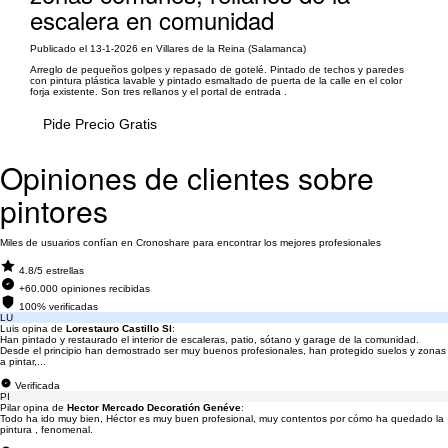
escalera en comunidad
Publicado el 13-1-2026 en Villares de la Reina (Salamanca)
Arreglo de pequeños golpes y repasado de gotelé. Pintado de techos y paredes
con pintura plástica lavable y pintado esmaltado de puerta de la calle en el color
forja existente. Son tres rellanos y el portal de entrada .
Pide Precio Gratis
Opiniones de clientes sobre
pintores
Miles de usuarios confían en Cronoshare para encontrar los mejores profesionales
4.8/5 estrellas
+60.000 opiniones recibidas
100% verificadas
LU
Luis opina de
Lorestauro Castillo Sl
:
Han pintado y restaurado el interior de escaleras, patio, sótano y garage de la comunidad.
Desde el principio han demostrado ser muy buenos profesionales, han protegido suelos y zonas
a pintar,...
Verificada
PI
Pilar opina de
Hector Mercado Decoratión Genéve
:
Todo ha ido muy bien, Héctor es muy buen profesional, muy contentos por cómo ha quedado la
pintura , fenomenal.