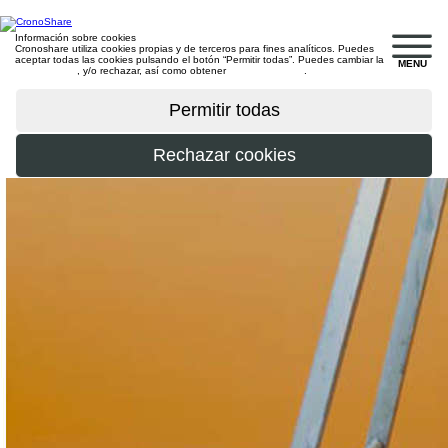
Información sobre cookies
Cronoshare utiliza cookies propias y de terceros para fines analíticos. Puedes
aceptar todas las cookies pulsando el botón “Permitir todas”. Puedes cambiar la
MENU
configuración
, y/o rechazar, así como obtener
más información
.