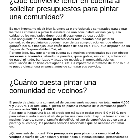
solicitar presupuestos para pintar
una comunidad?
Es muy importante elegir bien la empresa o profesionales contratados para pintar
las zonas comunes o pintar la escalera de una comunidad vecinos, ya que la
calidad de los resultados dependerá directamente de esa decisión.
Para asegurarte de
contratar profesionales cualificados
para pintar tu
comunidad de propietarios puedes hacer ciertas comprobaciones: que ofrecen
garantía por sus trabajos, que están dados de alta en el REA, que disponen de un
Seguro de Responsabilidad Civil, etc.
Por otro lado, hay que tener en cuenta que muchos profesionales pueden ofrecer
servicios adicionales
: alisado de paredes, quitar gotelé, estucados, colocación
de papel pintado, barnizado y lacado de muebles, impermeabilizaciones,
restauración de edificios catalogados, etc. Es importante informarse de todo lo que
te puede ofrecer una empresa antes de contratar sus servicios.
¿Cuánto cuesta pintar una
comunidad de vecinos?
El precio de pintar una comunidad de vecinos suele moverse, en total,
entre 4.000
€ y 7.000 €
. Por otro lado, el precio de pintar la escalera de la comunidad podría
moverse
entre 900 € y 4.000 €
.
Para que te hagas una idea, el precio por m2 suele oscilar entre 5 € y 15 €, pero
para saber cuánto cuesta el m2 de pintar una comunidad hay que tener en cuenta
muchos factores, como el tamaño del edificio, el tipo de superficies que se van a
pintar (y su estado), los posibles servicios adicionales que se necesite contratar,
etc.
¿Quieres salir de dudas? Pide
presupuesto para pintar una comunidad de
vecinos
a través de Cronoshare y recibe hasta 4 ofertas distintas, personalizadas