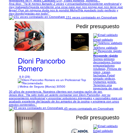
repetidores Wi Fi, redes Cableado UTP, Vídeo porteros, porteros...
Ana dice:
"Ya le hemos llamado 2 veces y encantadisimos!excelente profesional y
muy trabajador!queda pendiente una cosa para que nos ponga que nos tiene que
llegar! Que sin ninguna duda nos lo pondrá Michel!Ha quedado todo perfecto y
muy bonito!gracias por todo!"
151 veces contratado en Cronoshare
Pedir presupuesto
Email validado
1/20
Teléfono validado
Responde rápido
Dioni Pancorbo
Somos pintores
decoradores Somos
Romero
empapeladores
rotulistas, Pintura de
pisos, casas,
fachadas Papel
9,9 (29)
pintado vinilicos,
Quitamos gotele.
Tenemos una
| Molina de Segura (Murcia) 30500
trayectoria de mas de
30 años de experiencia. Nuestros clientes son nuestra razón de ser.
Jesús dice:
"Ha sido todo un acierto contactar con Dioni Pancorbo, por su
asesoramiento profesional y encontrar soluciones integeales y razonables para un
acabado excelente del lacado de los armarios de la cocina y encimera con unos
precios contenidos."
45 veces contratado en Cronoshare
Pedir presupuesto
Email validado