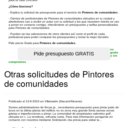
para tu caso concreto.
¿Cómo funciona?
- Explica tu solicitud de presupuesto para el servicio de
Pintores de comunidades
.
- Cientos de profesionales de Pintores de comunidades ubicados en tu ciudad y
alrededores van a recibir un aviso con tu solicitud y los que muestren interés se van
a poner en contacto contigo, ofreciéndote un presupuesto y tarifas personalizadas
para Pintores de comunidades.
- Puedes ver las valoraciones de otros clientes así como el perfil de cada
profesional para poder comparar los presupuestos y tomar la mejor decisión.
Pide precio Gratis para
Pintores de comunidades
.
es
gratis
y sin
compromiso
Otras solicitudes de Pintores
de comunidades
Publicado el 13-6-2024 en Villamartin (Alacant/Alicante)
Somos administradores de fincas ja , necesitamos presupuesto para pintar patio de
luces en la última planta del edificio no es zona muy grande-Seria sanear zonas
grietas e imperfecciones y pintar. La comunidad de propietarios valentino golf ,
ubicada en c. La revoltosa, orihuela costa. Para mas informacion ponganse en
contacto con nosotros mediante Solicitando cita previa para visitar la...