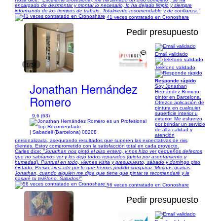
encargado de desmontar y montar lo necesario, lo ha dejado limpio y siempre
informando de los tiempos de trabajo. Totalmente recomendable y de confianza."
41 veces contratado en Cronoshare
Pedir presupuesto
Email validado
1/34
Teléfono validado
Responde rápido
Jonathan Hernández
Soy Jonathan
Hernández Romero,
Romero
pintor en Barcelona.
Ofrezco aplicación de
pintura en cualquier
superficie interior u
9,6 (63)
exterior. Me esfuerzo
por brindar un servicio
de alta calidad y
| Sabadell (Barcelona) 08208
atención
personalizada, asegurando resultados que superen las expectativas de mis
clientes. Estoy comprometido con la satisfacción total en cada proyecto.
Carles dice:
"Jonathan nos pintó el piso entero, y nos hizo ver pequeños defectos
que no sabíamos ver y los dejó todos reparados (grieta por asentamiento y
humedad). Puntual en todo, viernes visita y presupuesto, sábado y domingo piso
pintado. Precio ajustado por lo que hemos podido comparar. Muchas gracias
Jonathan, cuando alguien me diga que tiene que pintar te recomendaré y le
pasaré tu teléfono. Saludos!"
56 veces contratado en Cronoshare
Pedir presupuesto