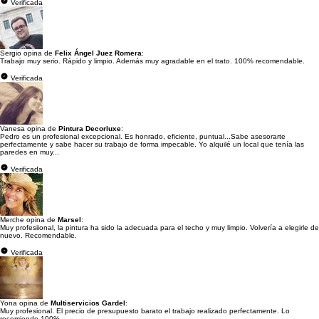
Verificada
Sergio opina de
Felix Ángel Juez Romera
:
Trabajo muy serio. Rápido y limpio. Además muy agradable en el trato. 100% recomendable.
Verificada
Vanesa opina de
Pintura Decorluxe
:
Pedro es un profesional excepcional. Es honrado, eficiente, puntual...Sabe asesorarte
perfectamente y sabe hacer su trabajo de forma impecable. Yo alquilé un local que tenía las
paredes en muy...
Verificada
Merche opina de
Marsel
:
Muy profesiional, la pintura ha sido la adecuada para el techo y muy limpio. Volvería a elegirle de
nuevo. Recomendable.
Verificada
Yona opina de
Multiservicios Gardel
:
Muy profesional. El precio de presupuesto barato el trabajo realizado perfectamente. Lo
recomiendo 100%