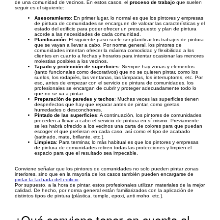
de una comunidad de vecinos. En estos casos, el
proceso de trabajo
que suelen
seguir es el siguiente:
Asesoramiento
: En primer lugar, lo normal es que los pintores y empresas
de pintura de comunidades se encarguen de valorar las características y el
estado del edificio para poder ofrecer un presupuesto y plan de pintura
acorde a las necesidades de cada comunidad.
Planificación
: El siguiente paso suele ser planificar los trabajos de pintura
que se vayan a llevar a cabo. Por norma general, los pintores de
comunidades intentan ofrecer la máxima comodidad y flexibilidad a los
clientes en cuanto a fechas y horarios para intentar ocasionar las menores
molestias posibles a los vecinos.
Tapado y protección de superficies
: Siempre hay zonas y elementos
(tanto funcionales como decorativos) que no se quieren pintar, como los
suelos, los rodapiés, las ventanas, las lámparas, los interruptores, etc. Por
eso, antes de empezar con el servicio de pintura de comunidades, los
profesionales se encargan de cubrir y proteger adecuadamente todo lo
que no se va a pintar.
Preparación de paredes y techos
: Muchas veces las superficies tienen
desperfectos que hay que reparar antes de pintar, como grietas,
humedades o desconchones.
Pintado de las superficies
: A continuación, los pintores de comunidades
proceden a llevar a cabo el servicio de pintura en sí mismo. Previamente
se les habrá ofrecido a los vecinos una carta de colores para que puedan
escoger el que prefieran en cada caso, así como el tipo de acabado
(satinado, mate, brillante, etc.).
Limpieza
: Para terminar, lo más habitual es que los pintores y empresas
de pintura de comunidades retiren todas las protecciones y limpien el
espacio para que el resultado sea impecable.
Conviene señalar que los pintores de comunidades no solo pueden pintar zonas
interiores, sino que en la mayoría de los casos también pueden encargarse de
pintar la fachada del edificio
.
Por supuesto, a la hora de pintar, estos profesionales utilizan materiales de la mejor
calidad. De hecho, por norma general están familiarizados con la aplicación de
distintos tipos de pintura (plástica, temple, epoxi, anti moho, etc.).
¿Qué conviene tener en cuenta al