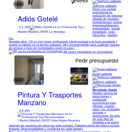
1/59
Teléfono validado
Pintor con amplia
experiencia en
Adiós Gotelé
aplicación de pinturas,
alisado de paredes,
revestimientos, barniz,
impermeabilizantes,
9,2 (30)
|
empapelado, gotelé,
esmaltado, yeso,
Madrid (Madrid) 28055 La Moraleja
meca-fino, plastes,
etc.
Gerardo dice:
"JC es muy buen profesional. Llegó puntual a la hora acordada y
realizó el trabajo en el tiempo indicado. Muy recomendable para cualquier trabajo
de pintura o trato de humedades como mi caso."
86 veces contratado en Cronoshare
Pedir presupuesto
Email validado
1/23
Teléfono validado
Responde rápido
Pintura Y Trasportes
Realizo pintura de
pisos portes y
Manzano
mudanzas
económicas para
oficinas, chalets,
pisos, etc. Embalaje,
9,8 (50)
montaje y
desmontaje. Anclaje
de todo tipo de
| Madrid (Madrid) 28025 Vista Alegre Abrantes
muebles a la pared,
además de vaciados de pisos por toda españa. Trabajos todos los días e incluso
festivos. Responsabilidad y confianza en cada trabajo.
Rosa dice:
"Excelente profesional, me ha pintado un piso completo , se ha