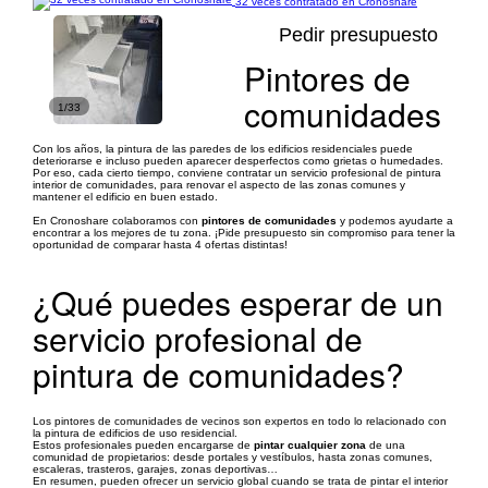
32 veces contratado en Cronoshare
Pedir presupuesto
Pintores de
comunidades
1/33
Con los años, la pintura de las paredes de los edificios residenciales puede
deteriorarse e incluso pueden aparecer desperfectos como grietas o humedades.
Por eso, cada cierto tiempo, conviene contratar un servicio profesional de pintura
interior de comunidades, para renovar el aspecto de las zonas comunes y
mantener el edificio en buen estado.
En Cronoshare colaboramos con
pintores de comunidades
y podemos ayudarte a
encontrar a los mejores de tu zona. ¡Pide presupuesto sin compromiso para tener la
oportunidad de comparar hasta 4 ofertas distintas!
¿Qué puedes esperar de un
servicio profesional de
pintura de comunidades?
Los pintores de comunidades de vecinos son expertos en todo lo relacionado con
la pintura de edificios de uso residencial.
Estos profesionales pueden encargarse de
pintar cualquier zona
de una
comunidad de propietarios: desde portales y vestíbulos, hasta zonas comunes,
escaleras, trasteros, garajes, zonas deportivas…
En resumen, pueden ofrecer un servicio global cuando se trata de pintar el interior