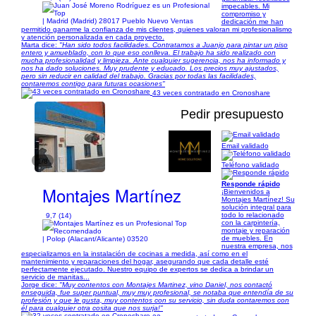
impecables. Mi
compromiso y
| Madrid (Madrid) 28017 Pueblo Nuevo Ventas
dedicación me han
permitido ganarme la confianza de mis clientes, quienes valoran mi profesionalismo
y atención personalizada en cada proyecto.
Marta dice:
"Han sido todos facilidades. Contratamos a Juanjo para pintar un piso
entero y amueblado, con lo que eso conlleva. El trabajo ha sido realizado con
mucha profesionalidad y limpieza. Ante cualquier sugerencia, nos ha informado y
nos ha dado soluciones. Muy prudente y educado. Los precios muy ajustados,
pero sin reducir en calidad del trabajo. Gracias por todas las facilidades,
contaremos contigo para futuras ocasiones"
43 veces contratado en Cronoshare
Pedir presupuesto
Email validado
1/8
Teléfono validado
Responde rápido
Montajes Martínez
¡Bienvenidos a
Montajes Martínez! Su
solución integral para
todo lo relacionado
9,7 (14)
con la carpintería,
montaje y reparación
de muebles. En
| Polop (Alacant/Alicante) 03520
nuestra empresa, nos
especializamos en la instalación de cocinas a medida, así como en el
mantenimiento y reparaciones del hogar, asegurando que cada detalle esté
perfectamente ejecutado. Nuestro equipo de expertos se dedica a brindar un
servicio de manitas...
Jorge dice:
"Muy contentos con Montajes Martinez, vino Daniel, nos contactó
enseguida, fue super puntual, muy muy profesional, se notaba que entendía de su
profesión y que le gusta, muy contentos con su servicio, sin duda contaremos con
él para cualquier otra cosita que nos surja!"