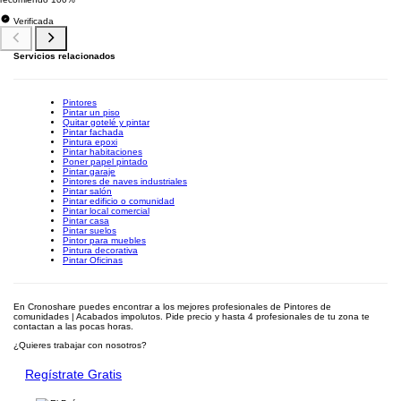
Verificada
Servicios relacionados
Pintores
Pintar un piso
Quitar gotelé y pintar
Pintar fachada
Pintura epoxi
Pintar habitaciones
Poner papel pintado
Pintar garaje
Pintores de naves industriales
Pintar salón
Pintar edificio o comunidad
Pintar local comercial
Pintar casa
Pintar suelos
Pintor para muebles
Pintura decorativa
Pintar Oficinas
En Cronoshare puedes encontrar a los mejores profesionales de Pintores de
comunidades | Acabados impolutos. Pide precio y hasta 4 profesionales de tu zona te
contactan a las pocas horas.
¿Quieres trabajar con nosotros?
Regístrate Gratis