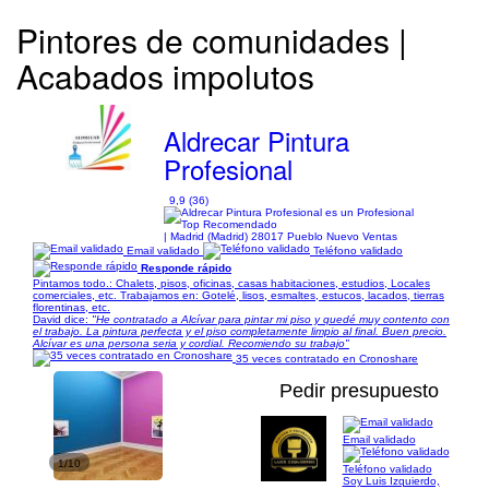
Pintores de comunidades |
Acabados impolutos
Aldrecar Pintura
Profesional
9,9 (36)
| Madrid (Madrid) 28017 Pueblo Nuevo Ventas
Email validado
Teléfono validado
Responde rápido
Pintamos todo.: Chalets, pisos, oficinas, casas habitaciones, estudios, Locales
comerciales, etc. Trabajamos en: Gotelé, lisos, esmaltes, estucos, lacados, tierras
florentinas, etc.
David dice:
"He contratado a Alcívar para pintar mi piso y quedé muy contento con
el trabajo. La pintura perfecta y el piso completamente limpio al final. Buen precio.
Alcívar es una persona seria y cordial. Recomiendo su trabajo"
35 veces contratado en Cronoshare
Pedir presupuesto
Email validado
1/10
Teléfono validado
Soy Luis Izquierdo,