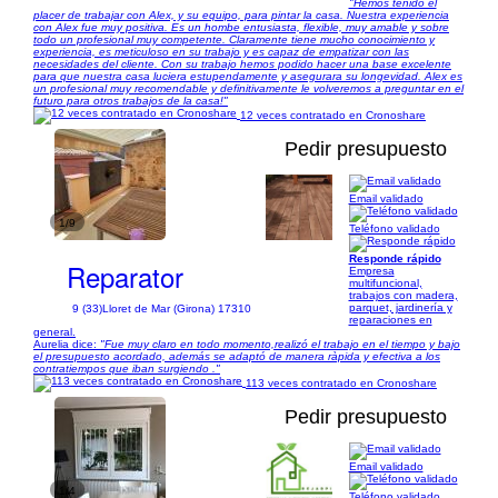
"Hemos tenido el
placer de trabajar con Alex, y su equipo, para pintar la casa. Nuestra experiencia
con Alex fue muy positiva. Es un hombe entusiasta, flexible, muy amable y sobre
todo un profesional muy competente. Claramente tiene mucho conocimiento y
experiencia, es meticuloso en su trabajo y es capaz de empatizar con las
necesidades del cliente. Con su trabajo hemos podido hacer una base excelente
para que nuestra casa luciera estupendamente y asegurara su longevidad. Alex es
un profesional muy recomendable y definitivamente le volveremos a preguntar en el
futuro para otros trabajos de la casa!"
12 veces contratado en Cronoshare
Pedir presupuesto
Email validado
1/9
Teléfono validado
Responde rápido
Reparator
Empresa
multifuncional,
trabajos con madera,
parquet, jardinería y
9 (33)
Lloret de Mar (Girona) 17310
reparaciones en
general.
Aurelia dice:
"Fue muy claro en todo momento,realizó el trabajo en el tiempo y bajo
el presupuesto acordado, además se adaptó de manera ràpida y efectiva a los
contratiempos que iban surgiendo ."
113 veces contratado en Cronoshare
Pedir presupuesto
Email validado
1/4
Teléfono validado