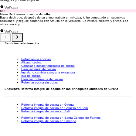
desagües por otra empresa.
Verificada
MR
María Del Camino opina de
Arnulfo
:
Basta decir que, después de su primer trabajo en mi casa, lo he contratado en sucesivas
ocasiones, y seguiré contando con Arnulfo en lo venidero. Es versátil, creativo y eficaz. Las
obras con él y...
Verificada
Servicios relacionados
Reformas de cocinas
Alicatar cocina
Cambiar o instalar encimera de cocina
Cambiar suelo de cocina
Instalar o cambiar campana extractora
Isla de cocina
Cambiar fontanería de cocina
Reformar cocina sin obras
Encuentra Reforma integral de cocina en las principales ciudades de Girona
Reforma integral de cocina en Girona
Reforma integral de cocina en Cornella del Terri
Reforma integral de cocina en Salt
Reforma integral de cocina en Santa Coloma de Farners
Reforma integral de cocina en Calonge