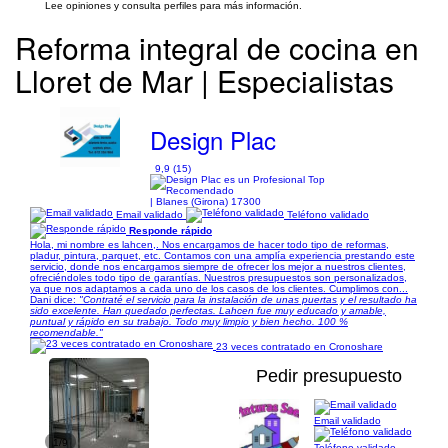
Lee opiniones y consulta perfiles para más información.
Reforma integral de cocina en
Lloret de Mar | Especialistas
Design Plac
9,9 (15)
| Blanes (Girona) 17300
Email validado
Teléfono validado
Responde rápido
Hola, mi nombre es lahcen,. Nos encargamos de hacer todo tipo de reformas,
pladur, pintura, parquet, etc. Contamos con una amplía experiencia prestando este
servicio, donde nos encargamos siempre de ofrecer los mejor a nuestros clientes,
ofreciéndoles todo tipo de garantías. Nuestros presupuestos son personalizados,
ya que nos adaptamos a cada uno de los casos de los clientes. Cumplimos con...
Dani dice:
"Contraté el servicio para la instalación de unas puertas y el resultado ha
sido excelente. Han quedado perfectas. Lahcen fue muy educado y amable,
puntual y rápido en su trabajo. Todo muy limpio y bien hecho. 100 %
recomendable."
23 veces contratado en Cronoshare
Pedir presupuesto
Email validado
1/9
Teléfono validado