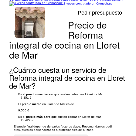
3 veces contratado en Cronoshare
Pedir presupuesto
Precio de
Reforma
1/62
integral de cocina en Lloret
de Mar
¿Cuánto cuesta un servicio de
Reforma integral de cocina en Lloret
de Mar?
Es el
precio más barato
que suelen cobrar en Lloret de Mar
↓
7.351 €
El
precio medio
en Lloret de Mar es de
9.556 €
Es el
precio más caro
que suelen cobrar en Lloret de Mar
↑
12.422 €
El precio final depende de varios factores clave. Recomendamos pedir
presupuestos personalizados a profesionales de tu zona.