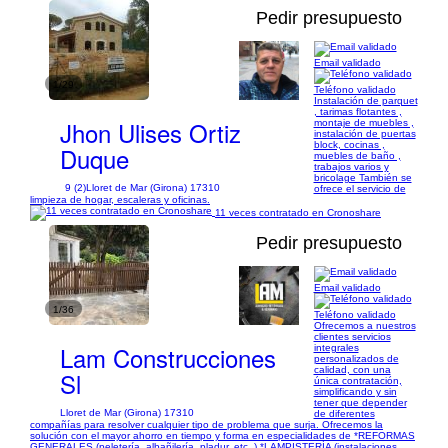
Pedir presupuesto
Email validado
1/29
Teléfono validado
Instalación de parquet
, tarimas flotantes ,
Jhon Ulises Ortiz
montaje de muebles ,
instalación de puertas
block, cocinas ,
Duque
muebles de baño ,
trabajos varios y
bricolage También se
9 (2)
Lloret de Mar (Girona) 17310
ofrece el servicio de
limpieza de hogar, escaleras y oficinas.
11 veces contratado en Cronoshare
Pedir presupuesto
Email validado
1/36
Teléfono validado
Ofrecemos a nuestros
clientes servicios
Lam Construcciones
integrales
personalizados de
calidad, con una
Sl
única contratación,
simplificando y sin
tener que depender
Lloret de Mar (Girona) 17310
de diferentes
compañías para resolver cualquier tipo de problema que surja. Ofrecemos la
solución con el mayor ahorro en tiempo y forma en especialidades de *REFORMAS
GENERALES (peletería, albañilería, pladur, etc..) *LAMPISTERÍA (instalaciones...