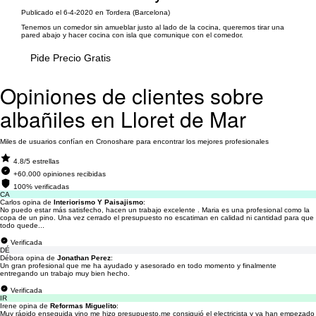
Publicado el 6-4-2020 en Tordera (Barcelona)
Tenemos un comedor sin amueblar justo al lado de la cocina, queremos tirar una
pared abajo y hacer cocina con isla que comunique con el comedor.
Pide Precio Gratis
Opiniones de clientes sobre
albañiles en Lloret de Mar
Miles de usuarios confían en Cronoshare para encontrar los mejores profesionales
4.8/5 estrellas
+60.000 opiniones recibidas
100% verificadas
CA
Carlos opina de
Interiorismo Y Paisajismo
:
No puedo estar más satisfecho, hacen un trabajo excelente . Maria es una profesional como la
copa de un pino. Una vez cerrado el presupuesto no escatiman en calidad ni cantidad para que
todo quede...
Verificada
DÉ
Débora opina de
Jonathan Perez
:
Un gran profesional que me ha ayudado y asesorado en todo momento y finalmente
entregando un trabajo muy bien hecho.
Verificada
IR
Irene opina de
Reformas Miguelito
:
Muy rápido enseguida vino me hizo presupuesto,me consiguió el electricista y ya han empezado