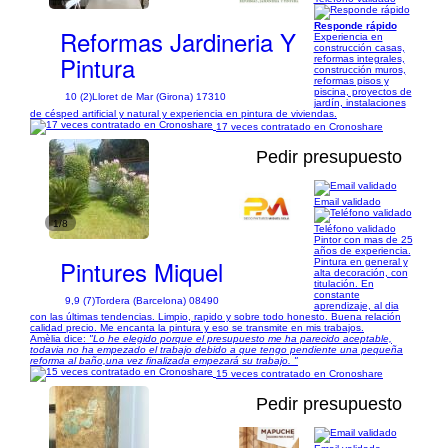
Responde rápido
Reformas Jardineria Y
Experiencia en
construcción casas,
Pintura
reformas integrales,
construcción muros,
reformas pisos y
piscina, proyectos de
10 (2)
Lloret de Mar (Girona) 17310
jardín, instalaciones
de césped artificial y natural y experiencia en pintura de viviendas.
17 veces contratado en Cronoshare
Pedir presupuesto
Email validado
1/8
Teléfono validado
Pintor con mas de 25
años de experiencia.
Pintures Miquel
Pintura en general y
alta decoración, con
titulación. En
constante
9,9 (7)
Tordera (Barcelona) 08490
aprendizaje, al dia
con las últimas tendencias. Limpio, rapido y sobre todo honesto. Buena relación
calidad precio. Me encanta la pintura y eso se transmite en mis trabajos.
Amèlia dice:
"Lo he elegido porque el presupuesto me ha parecido aceptable,
todavia no ha empezado el trabajo debido a que tengo pendiente una pequeña
reforma al baño,una vez finalizada empezará su trabajo. "
15 veces contratado en Cronoshare
Pedir presupuesto