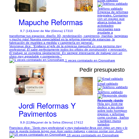
Email validado
1/46
Teléfono validado
Empresa de reformas
integrales. Contamos
Mapuche Reformas
con un equipo que
abarca todas las
actividades
necesarias para
9,7 (14)
Lloret de Mar (Girona) 17310
ayudarte a
transformar tus espacios: diseño 3D, renderización, carpinteros, manitas, lampistas
y mucho más! Nuestra especialidad es la reforma integral de estancias, la
fabricación de muebles a medida y carpintería en general.-
Veronique dice:
"Emiliano el jefe de la empresa mapuche es una persona muy
profesional. El sabe perfectamente todos los oficios de construcción y renovación.
El trabajo se completa rápidamente. Es siempre interesante de trabajar con un
chico muy agradable y competente."
1 veces contratado en Cronoshare
Pedir presupuesto
Email validado
1/18
Teléfono validado
Responde rápido
Jordi Reformas Y
Hola soy Jordi me
dedico a las obras
Pavimentos
sobre todo hormigon
impreso y reformas
como cocinas , baños
y tambien muros
9,9 (11)
Maçanet de la Selva (Girona) 17412
variados
Francisco dice:
"Serio muy profesional y muy trabajador lleva con migo un mes y lo
que le queda todavia tengo que Acer varios trabajos y pienso contar con Jordi"
16 veces contratado en Cronoshare