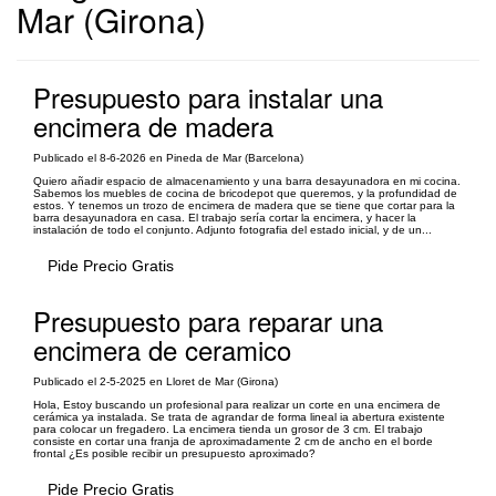
Mar (Girona)
Presupuesto para instalar una
encimera de madera
Publicado el 8-6-2026 en Pineda de Mar (Barcelona)
Quiero añadir espacio de almacenamiento y una barra desayunadora en mi cocina.
Sabemos los muebles de cocina de bricodepot que queremos, y la profundidad de
estos. Y tenemos un trozo de encimera de madera que se tiene que cortar para la
barra desayunadora en casa. El trabajo sería cortar la encimera, y hacer la
instalación de todo el conjunto. Adjunto fotografia del estado inicial, y de un...
Pide Precio Gratis
Presupuesto para reparar una
encimera de ceramico
Publicado el 2-5-2025 en Lloret de Mar (Girona)
Hola, Estoy buscando un profesional para realizar un corte en una encimera de
cerámica ya instalada. Se trata de agrandar de forma lineal ia abertura existente
para colocar un fregadero. La encimera tienda un grosor de 3 cm. El trabajo
consiste en cortar una franja de aproximadamente 2 cm de ancho en el borde
frontal ¿Es posible recibir un presupuesto aproximado?
Pide Precio Gratis