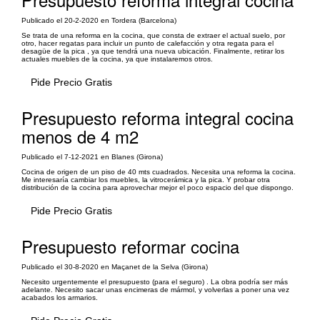
Publicado el 20-2-2020 en Tordera (Barcelona)
Se trata de una reforma en la cocina, que consta de extraer el actual suelo, por
otro, hacer regatas para incluir un punto de calefacción y otra regata para el
desagüe de la pica , ya que tendrá una nueva ubicación. Finalmente, retirar los
actuales muebles de la cocina, ya que instalaremos otros.
Pide Precio Gratis
Presupuesto reforma integral cocina
menos de 4 m2
Publicado el 7-12-2021 en Blanes (Girona)
Cocina de origen de un piso de 40 mts cuadrados. Necesita una reforma la cocina.
Me interesaría cambiar los muebles, la vitrocerámica y la pica. Y probar otra
distribución de la cocina para aprovechar mejor el poco espacio del que dispongo.
Pide Precio Gratis
Presupuesto reformar cocina
Publicado el 30-8-2020 en Maçanet de la Selva (Girona)
Necesito urgentemente el presupuesto (para el seguro) . La obra podría ser más
adelante. Necesito sacar unas encimeras de mármol, y volverlas a poner una vez
acabados los armarios.