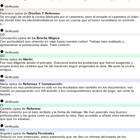
Verificada
FA
Francisco opina de
Diseños Y Reformas
:
Se encargó de recibir la cocina fabricada por el carpintero, pero al enviarle el carpintero el vídeo
de dónde irían los electrodomésticos no tuvo en cuenta que el horno necesitaría un enchufe,
y...
Verificada
CO
Concepción opina de
La Brocha Mágica
:
Con puntualidad aun viniendo en viaje hasta nuestra cuidad. Trabajo bien realizado y
ajustandose al pesupuesto dado. Trato correcto
Verificada
SO
Sonia opina de
Martín
:
Fue muy diligente desde el principio. Solucionó todos los problemas que fueron surgiendo y
acepto todos los cambios que he ido haciendo segun progresaba la obra. Me quito la cocina
antigua,...
Verificada
MA
María opina de
Reformas Y Construcción
:
Cristiano es muy profesional no solo en los resultados sino también en los documentos: nos
mandó un presupuesto con IVA incluido y los correspondientes recibos de pago, así como la
factura....
Verificada
CI
Carmelo opina de
Reformar
:
Estoy contento por el trato recibido y la forma de trabajar. Me han parecido muy buenos
profesionales y me gusta como va quedando la obra. Han accedido a añadir otros elementos
que que no estaban...
Verificada
ÁN
Ángeles opina de
Natalia Fernández
:
Todavía no han empezado, estoy esperando que me den un informe del estado de los