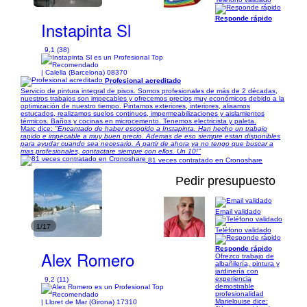
Responde rápido
Instapinta Sl
9,1 (38)
| Calella (Barcelona) 08370
Profesional acreditado
Servicio de pintura integral de pisos. Somos profesionales de más de 2 décadas,
nuestros trabajos son impecables y ofrecemos precios muy económicos debido a la
optimización de nuestro tiempo. Pintamos exteriores, interiores, alisamos
estucados, realizamos suelos continuos, impermeabilizaciones y aislamientos
térmicos. Baños y cocinas en microcemento. Tenemos electricista y paleta.
Marc dice:
"Encantado de haber escogido a Instapinta. Han hecho un trabajo
rapido e impecable a muy buen precio. Ademas de eso siempre estan disponibles
para ayudar cuando sea necesario. A partir de ahora ya no tengo que buscar a
mas profesionales, contactare siempre con ellos. Un 10!"
81 veces contratado en Cronoshare
Pedir presupuesto
Email validado
1/17
Teléfono validado
Responde rápido
Alex Romero
Ofrezco trabajo de
albañilería, pintura y
jardinería con
experiencia
9,2 (11)
demostrable
profesionalidad
Marielouise dice:
| Lloret de Mar (Girona) 17310