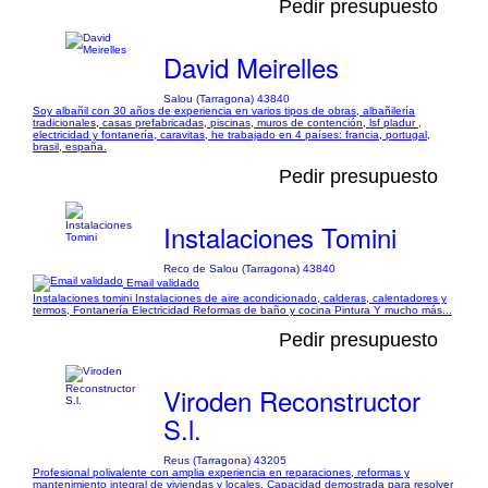
Pedir presupuesto
David Meirelles
Salou (Tarragona) 43840
Soy albañil con 30 años de experiencia en varios tipos de obras, albañilería
tradicionales, casas prefabricadas, piscinas, muros de contención, lsf pladur ,
electricidad y fontanería, caravitas, he trabajado en 4 países: francia, portugal,
brasil, españa.
Pedir presupuesto
Instalaciones Tomini
Reco de Salou (Tarragona) 43840
Email validado
Instalaciones tomini Instalaciones de aire acondicionado, calderas, calentadores y
termos, Fontanería Electricidad Reformas de baño y cocina Pintura Y mucho más...
Pedir presupuesto
Viroden Reconstructor
S.l.
Reus (Tarragona) 43205
Profesional polivalente con amplia experiencia en reparaciones, reformas y
mantenimiento integral de viviendas y locales. Capacidad demostrada para resolver