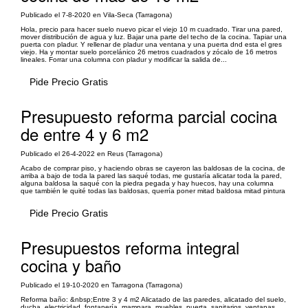
Publicado el 7-8-2020 en Vila-Seca (Tarragona)
Hola, precio para hacer suelo nuevo picar el viejo 10 m cuadrado. Tirar una pared,
mover distribución de agua y luz. Bajar una parte del techo de la cocina. Tapiar una
puerta con pladur. Y rellenar de pladur una ventana y una puerta dnd esta el gres
viejo. Ha y montar suelo porcelánico 26 metros cuadrados y zócalo de 16 metros
lineales. Forrar una columna con pladur y modificar la salida de...
Pide Precio Gratis
Presupuesto reforma parcial cocina
de entre 4 y 6 m2
Publicado el 26-4-2022 en Reus (Tarragona)
Acabo de comprar piso, y haciendo obras se cayeron las baldosas de la cocina, de
arriba a bajo de toda la pared las saqué todas, me gustaría alicatar toda la pared,
alguna baldosa la saqué con la piedra pegada y hay huecos, hay una columna
que también le quité todas las baldosas, querría poner mitad baldosa mitad pintura
Pide Precio Gratis
Presupuestos reforma integral
cocina y baño
Publicado el 19-10-2020 en Tarragona (Tarragona)
Reforma baño: &nbsp;Entre 3 y 4 m2 Alicatado de las paredes, alicatado del suelo,
ducha, electricidad, fontanería, mampara, muebles, puerta, sanitarios, ventanas,