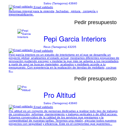
Salou (Tarragona) 43840
Email validado
Reformas integral para la vivienda, fachadas , pintura , cerrajería y
impermeabilizante.
Pedir presupuesto
Pepi Garcia Interiors
Reus (Tarragona) 43205
Email validado
Pepi garcía interiors es un estudio de interiorismo en el que se desarrolla un
proyecto global, analizamos el estado actual, mostramos diferentes propuestas de
renovación pudiendo escoger y modelar la que más se adapta a tus necesidades,
a partir de aquí se buscan materiales, acabados y mobiliario acorde a tu
presupuesto. Con experiencia en la realización de tiendas de mobiliario, cocinas
o...
Pedir presupuesto
Pro Altitud
Salou (Tarragona) 43840
Email validado
Pro altitud es un conjunto de personas dedicadas a realizar todo tipo de trabajos
de construcción, reformas, mantenimiento y trabajos verticales o de dificil acceso.
Estamos convencidos de la calidad de los servicios que prestamos y la
competitividad de nuestras tarifas. Tenemos una misión, ejecutar todos nuestros
proyectos con seguridad y eficiencia. Este es el compromiso que queremos...