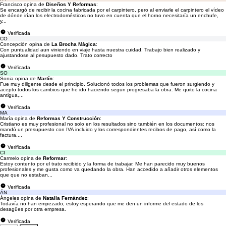
Francisco opina de
Diseños Y Reformas
:
Se encargó de recibir la cocina fabricada por el carpintero, pero al enviarle el carpintero el vídeo
de dónde irían los electrodomésticos no tuvo en cuenta que el horno necesitaría un enchufe,
y...
Verificada
CO
Concepción opina de
La Brocha Mágica
:
Con puntualidad aun viniendo en viaje hasta nuestra cuidad. Trabajo bien realizado y
ajustandose al pesupuesto dado. Trato correcto
Verificada
SO
Sonia opina de
Martín
:
Fue muy diligente desde el principio. Solucionó todos los problemas que fueron surgiendo y
acepto todos los cambios que he ido haciendo segun progresaba la obra. Me quito la cocina
antigua,...
Verificada
MA
María opina de
Reformas Y Construcción
:
Cristiano es muy profesional no solo en los resultados sino también en los documentos: nos
mandó un presupuesto con IVA incluido y los correspondientes recibos de pago, así como la
factura....
Verificada
CI
Carmelo opina de
Reformar
:
Estoy contento por el trato recibido y la forma de trabajar. Me han parecido muy buenos
profesionales y me gusta como va quedando la obra. Han accedido a añadir otros elementos
que que no estaban...
Verificada
ÁN
Ángeles opina de
Natalia Fernández
:
Todavía no han empezado, estoy esperando que me den un informe del estado de los
desagües por otra empresa.
Verificada