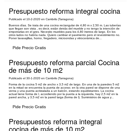
Presupuesto reforma integral cocina
Publicado el 10-2-2020 en Cambrils (Tarragona)
Buenos días. Se trata de una cocina rectangular de 4,80 m x 2,50 m. Las tuberías
que llegan son vista , es decir, están detrás del mueble y no tengo la intención de
empotrarlas en el gres. Necesito muebles para los 4,80 metros de largo. En los
otros lados no habría nada. Quiero cambiar el pavimento pero el revestimiento no.
Poner lavavajillas, horno, fregadero, microondas y vitrocerámica de...
Pide Precio Gratis
Presupuesto reforma parcial Cocina
de más de 10 m2
Publicado el 30-1-2020 en Cambrils (Tarragona)
Forma de la cocina 5 m2 de ancho x 3,5 m2 de largo. En una de la paredes 5 m2
en la mitad se encuentra la puerta de acceso; en la otra pared se dispone de una
venta y una puerta acristalada a un balcón, estando equidistantes. La cocina
actual tiene forma de l, accediendo por la puerta a la izquierda, hay 2,5 m2 en la
pared ancha, y 3,5 m2 en la pared larga (forma de l). Suministros de agua y...
Pide Precio Gratis
Presupuestos reforma integral
cocina de más de 10 m2