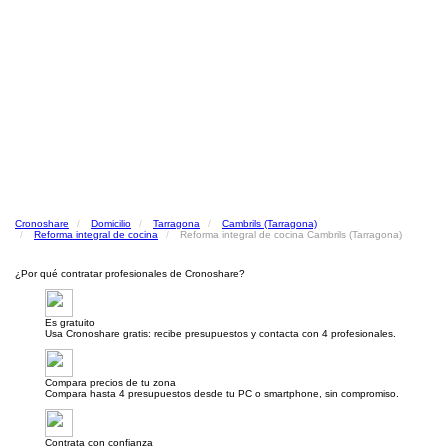
Cronoshare
Domicilio
Tarragona
Cambrils (Tarragona)
Reforma integral de cocina
Reforma integral de cocina Cambrils (Tarragona)
¿Por qué contratar profesionales de Cronoshare?
Es gratuito
Usa Cronoshare gratis: recibe presupuestos y contacta con 4 profesionales.
Compara precios de tu zona
Compara hasta 4 presupuestos desde tu PC o smartphone, sin compromiso.
Contrata con confianza