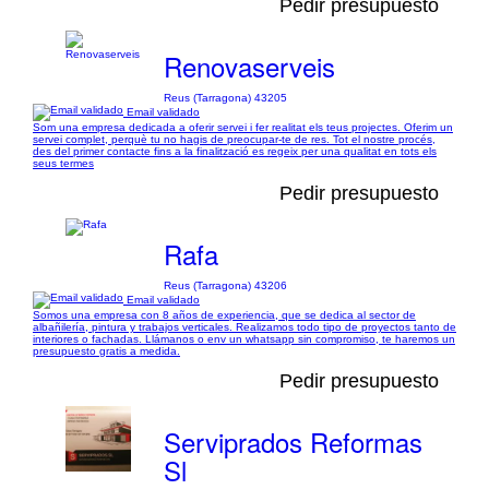
Pedir presupuesto
Renovaserveis
Reus (Tarragona) 43205
Email validado
Som una empresa dedicada a oferir servei i fer realitat els teus projectes. Oferim un
servei complet, perquè tu no hagis de preocupar-te de res. Tot el nostre procés,
des del primer contacte fins a la finalització es regeix per una qualitat en tots els
seus termes
Pedir presupuesto
Rafa
Reus (Tarragona) 43206
Email validado
Somos una empresa con 8 años de experiencia, que se dedica al sector de
albañilería, pintura y trabajos verticales. Realizamos todo tipo de proyectos tanto de
interiores o fachadas. Llámanos o env un whatsapp sin compromiso, te haremos un
presupuesto gratis a medida.
Pedir presupuesto
Serviprados Reformas
Sl