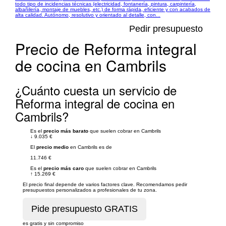
todo tipo de incidencias técnicas (electricidad, fontanería, pintura, carpintería,
albañilería, montaje de muebles, etc.) de forma rápida, eficiente y con acabados de
alta calidad. Autónomo, resolutivo y orientado al detalle, con...
Pedir presupuesto
Precio de Reforma integral
de cocina en Cambrils
¿Cuánto cuesta un servicio de
Reforma integral de cocina en
Cambrils?
Es el
precio más barato
que suelen cobrar en Cambrils
↓
9.035 €
El
precio medio
en Cambrils es de
11.746 €
Es el
precio más caro
que suelen cobrar en Cambrils
↑
15.269 €
El precio final depende de varios factores clave. Recomendamos pedir
presupuestos personalizados a profesionales de tu zona.
es gratis y sin compromiso