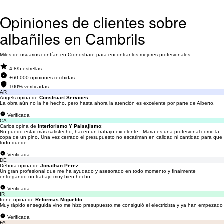
Opiniones de clientes sobre
albañiles en Cambrils
Miles de usuarios confían en Cronoshare para encontrar los mejores profesionales
4.8/5 estrellas
+60.000 opiniones recibidas
100% verificadas
AR
Angels opina de
Construart Services
:
La obra aún no la he hecho, pero hasta ahora la atención es excelente por parte de Alberto.
Verificada
CA
Carlos opina de
Interiorismo Y Paisajismo
:
No puedo estar más satisfecho, hacen un trabajo excelente . Maria es una profesional como la
copa de un pino. Una vez cerrado el presupuesto no escatiman en calidad ni cantidad para que
todo quede...
Verificada
DÉ
Débora opina de
Jonathan Perez
:
Un gran profesional que me ha ayudado y asesorado en todo momento y finalmente
entregando un trabajo muy bien hecho.
Verificada
IR
Irene opina de
Reformas Miguelito
:
Muy rápido enseguida vino me hizo presupuesto,me consiguió el electricista y ya han empezado
Verificada
FA