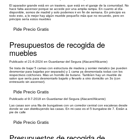
El aparador grande está en un trastero, que está en el garaje de la comunidad. No
hace falta ascensor porque se accede por una amplia rampa. En cuanto al día
disponible, somos de madrid y solo podemos ir en fin de semana. En principio es
todo esto, a lo mejor hay algún mueble pequeño más que no recuerdo, pero en
principio sería estos muebles
Pide Precio Gratis
Presupuestos de recogida de
muebles
Publicado el 21-6-2024 en Guardamar del Segura (Alacant/Alicante)
Se trata de bajar 5 camas con estructura de madera y somier metalico (se pueden
desmontar para bajarlas por separado) y 1 cama ya desmontada todas con los
respectivos colchones. Mas un hornillo de butano. Tambíen hay un mueble de
salon que sería para desmontarlo bajarlo y llevarlo a otro domicilio un 3o (con
entresuelo sin ascensor).
Pide Precio Gratis
Publicado el 9-7-2018 en Guardamar del Segura (Alacant/Alicante)
Las casas son una fila de bungalows con un corredor central con escaleras desde
donde se van distribuyendo las casas. En mi caso es el 5 bungalow de 7. Están a
pie de calle
Pide Precio Gratis
Presupuestos de recogida de