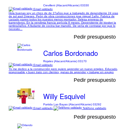
Crevillent (Alacant/Alicante) 03330
Email validado
Hola buenas soy un chico de de 27años que a trabajado de dependiente 24 oras
de sol asol 2meses. Peón de obra construcciones jose miguel 1año. Fabrica de
carzado parres todos los puestos menos montador. Selesa enpresa de
barrenderos. En la vendimia francia agrícola 8 meses. Dependiente de kiosket la
rambra3años. A lludante de cocina bar manoli1. De vería de contratar por que lo
necesito...
Pedir presupuesto
Carlos Bordonado
Rojales (Alacant/Alicante) 03170
Email validado
Yo me dedico a la construcción pero quiero aprender un nuevo empleo. Educado,
responsable y buen trato con clientes, ganas de aprender y trabajar en equipo
Pedir presupuesto
Willy Esquivel
Partida Las Bayas (Alacant/Alicante) 03292
Email validado
Teléfono validado
Pedir presupuesto