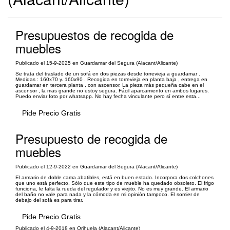
Presupuestos de recogida de
muebles
Publicado el 15-9-2025 en Guardamar del Segura (Alacant/Alicante)
Se trata del traslado de un sofá en dos piezas desde torrevieja a guardamar .
Medidas : 160x70 y. 160x90 . Recogida en torrevieja en planta baja , entrega en
guardamar en tercera planta , con ascensor. La pieza más pequeña cabe en el
ascensor , la mas grande no estoy segura. Fácil aparcamiento en ambos lugares.
Puedo enviar foto por whatsapp. No hay fecha vinculante pero sí entre esta...
Pide Precio Gratis
Presupuesto de recogida de
muebles
Publicado el 12-9-2022 en Guardamar del Segura (Alacant/Alicante)
El armario de doble cama abatibles, está en buen estado. Incorpora dos colchones
que uno está perfecto. Sólo que este tipo de mueble ha quedado obsoleto. El frigo
funciona, le falta la rueda del regulador y es viejito. No es muy grande. El armario
del baño no vale para nada y la cómoda en mi opinión tampoco. El somier de
debajo del sofá es para tirar.
Pide Precio Gratis
Publicado el 4-9-2018 en Orihuela (Alacant/Alicante)