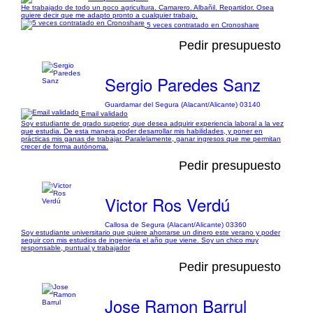
He trabajado de todo un poco agricultura. Camarero. Albañil. Repartidor. Osea
quiere decir que me adapto pronto a cualquier trabajo.
5 veces contratado en Cronoshare
Pedir presupuesto
Sergio Paredes Sanz
Guardamar del Segura (Alacant/Alicante) 03140
Email validado
Soy estudiante de grado superior, que desea adquirir experiencia laboral a la vez
que estudia. De esta manera poder desarrollar mis habilidades, y poner en
prácticas mis ganas de trabajar. Paralelamente, ganar ingresos que me permitan
crecer de forma autónoma.
Pedir presupuesto
Victor Ros Verdú
Callosa de Segura (Alacant/Alicante) 03360
Soy estudiante universitario que quiere ahorrarse un dinero este verano y poder
seguir con mis estudios de ingenieria el año que viene. Soy un chico muy
responsable, puntual y trabajador
Pedir presupuesto
Jose Ramon Barrul