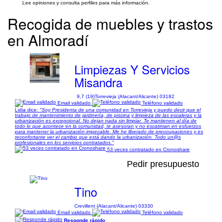
Lee opiniones y consulta perfiles para más información.
Recogida de muebles y trastos
en Almoradí
Limpiezas Y Servicios
Misandra
9,7 (19)
Torrevieja (Alacant/Alicante) 03182
Email validado
Teléfono validado
Lidia dice:
"Soy Presidenta de una comunidad en Torrevieja y puedo decir que el
trabajo de mantenimiento de jardinería, de piscina y limpieza de las escaleras y la
urbanización es excepcional. No dejan nada sin limpiar. Te mantienen al día de
todo lo que acontece en la comunidad, te asesoran y no escatiman en esfuerzos
para mantener la urbanización impecable. Me he liberado de preocupaciones y es
reconfortante ver el cambio que está dando la urbanización. Todo un@s
profesionales en los servicios contratados."
53 veces contratado en Cronoshare
Pedir presupuesto
Tino
Crevillent (Alacant/Alicante) 03330
Email validado
Teléfono validado
Responde rápido