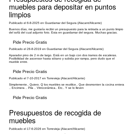
muebles para depositar en puntos
limpios
Publicado el 6-8-2025 en Guardamar del Segura (Alacant/Alicante)
Buenos días, me gustaría recibir un presupuesto para la retirada a un punto limpio
del sofá del cual adjunto foto. Esta en guardamar del segura. Muchas gracias.
Pide Precio Gratis
Publicado el 26-8-2019 en Guardamar del Segura (Alacant/Alicante)
Aparador pino de 2 m de largo. Está en un bajo con dos tramos de escaleras.
Podibilidad de ascensor hasta sótano y subida por rampa, pero dudo que el
mueble entre.
Pide Precio Gratis
Publicado el 7-10-2017 en Torrevieja (Alacant/Alicante)
Simplemente.. Quiero. Q los muebles se reutilice.. Que desmonten la cocina entera
.. Encimera .. Pila .. Vitrocerámica.. Etc.. Y se lo lleven
Pide Precio Gratis
Presupuestos de recogida de
muebles
Publicado el 17-6-2026 en Torrevieja (Alacant/Alicante)