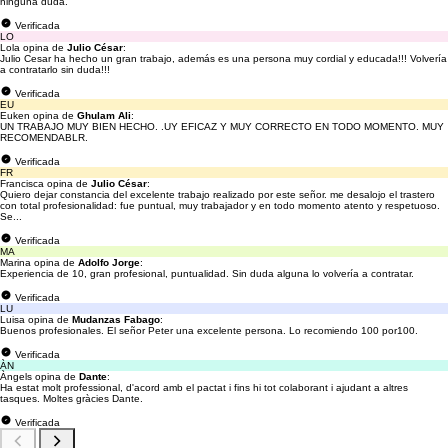
ninguna duda.
Verificada
LO
Lola opina de
Julio César
:
Julio Cesar ha hecho un gran trabajo, además es una persona muy cordial y educada!!! Volvería
a contratarlo sin duda!!!
Verificada
EU
Euken opina de
Ghulam Ali
:
UN TRABAJO MUY BIEN HECHO. .UY EFICAZ Y MUY CORRECTO EN TODO MOMENTO. MUY
RECOMENDABLR.
Verificada
FR
Francisca opina de
Julio César
:
Quiero dejar constancia del excelente trabajo realizado por este señor. me desalojo el trastero
con total profesionalidad: fue puntual, muy trabajador y en todo momento atento y respetuoso.
Se...
Verificada
MA
Marina opina de
Adolfo Jorge
:
Experiencia de 10, gran profesional, puntualidad. Sin duda alguna lo volvería a contratar.
Verificada
LU
Luisa opina de
Mudanzas Fabago
:
Buenos profesionales. El señor Peter una excelente persona. Lo recomiendo 100 por100.
Verificada
ÀN
Àngels opina de
Dante
:
Ha estat molt professional, d'acord amb el pactat i fins hi tot colaborant i ajudant a altres
tasques. Moltes gràcies Dante.
Verificada