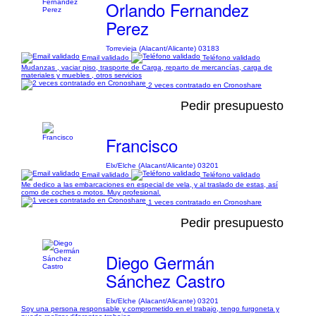
Orlando Fernandez
Perez
Torrevieja (Alacant/Alicante) 03183
Email validado
Teléfono validado
Mudanzas , vaciar piso, trasporte de Carga, reparto de mercancías, carga de
materiales y muebles , otros servicios
2 veces contratado en Cronoshare
Pedir presupuesto
Francisco
Elx/Elche (Alacant/Alicante) 03201
Email validado
Teléfono validado
Me dedico a las embarcaciones en especial de vela, y al traslado de estas, así
como de coches o motos. Muy profesional.
1 veces contratado en Cronoshare
Pedir presupuesto
Diego Germán
Sánchez Castro
Elx/Elche (Alacant/Alicante) 03201
Soy una persona responsable y comprometido en el trabajo, tengo furgoneta y