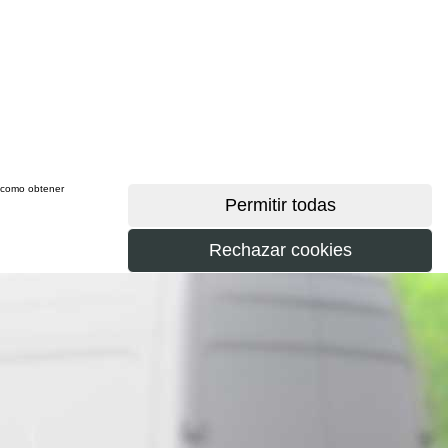
sí como obtener
más