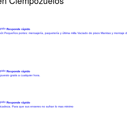
 en Ciempozuelos
Responde rápido
epòt Pequeños portes: mensajería, paquetería y última milla Vaciado de pisos Manitas y montaje 
Responde rápido
uesto gratis a cualquier hora.
Responde rápido
icadeza. Para que sus enseres no sufran lo mas minimo