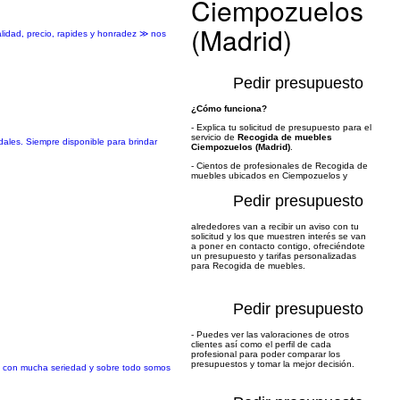
Ciempozuelos
(Madrid)
alidad, precio, rapides y honradez ≫ nos
Pedir presupuesto
¿Cómo funciona?
- Explica tu solicitud de presupuesto para el
servicio de
Recogida de muebles
ales. Siempre disponible para brindar
Ciempozuelos (Madrid)
.
- Cientos de profesionales de Recogida de
muebles ubicados en Ciempozuelos y
Pedir presupuesto
alrededores van a recibir un aviso con tu
solicitud y los que muestren interés se van
a poner en contacto contigo, ofreciéndote
un presupuesto y tarifas personalizadas
para Recogida de muebles.
Pedir presupuesto
- Puedes ver las valoraciones de otros
clientes así como el perfil de cada
profesional para poder comparar los
presupuestos y tomar la mejor decisión.
s con mucha seriedad y sobre todo somos