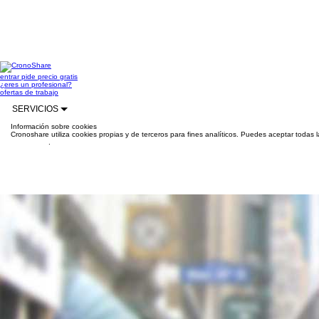
entrar
pide precio gratis
¿eres un profesional?
ofertas de trabajo
SERVICIOS
Información sobre cookies
Cronoshare utiliza cookies propias y de terceros para fines analíticos. Puedes aceptar todas 
información
.