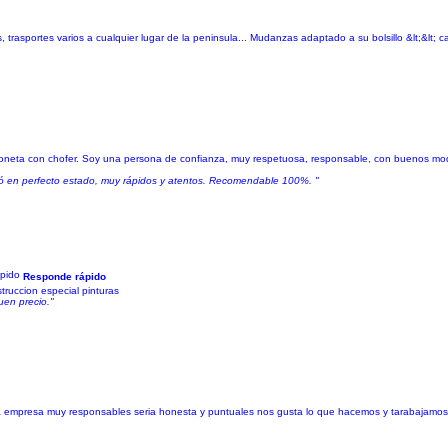
asportes varios a cualquier lugar de la peninsula... Mudanzas adaptado a su bolsillo &lt;&lt; c
furgoneta con chofer. Soy una persona de confianza, muy respetuosa, responsable, con buenos mod
legó en perfecto estado, muy rápidos y atentos. Recomendable 100%. "
Responde rápido
truccion especial pinturas
uen precio."
a empresa muy responsables seria honesta y puntuales nos gusta lo que hacemos y tarabajamo