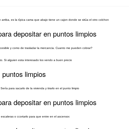
 arriba, es la típica cama que abajo tiene un cajon donde se sitúa el otro colchon
ara depositar en puntos limpios
 accesible y como de trasladar la mercancia. Cuanto me pueden cobrar?
. Si alguien esta interesado los vendo a buen precio
 puntos limpios
a para sacarlo de la vivienda y tirarlo en el punto limpio
ara depositar en puntos limpios
 escaleras o ccortarlo para que entre en el ascensor.