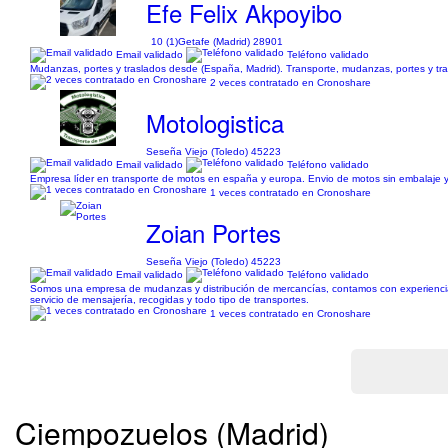
Efe Felix Akpoyibo
10 (1)
Getafe (Madrid) 28901
Email validado
Teléfono validado
Mudanzas, portes y traslados desde (España, Madrid). Transporte, mudanzas, portes y tras
2 veces contratado en Cronoshare
Motologistica
Seseña Viejo (Toledo) 45223
Email validado
Teléfono validado
Empresa líder en transporte de motos en españa y europa. Envio de motos sin embalaje y 
1 veces contratado en Cronoshare
Zoian Portes
Seseña Viejo (Toledo) 45223
Email validado
Teléfono validado
Somos una empresa de mudanzas y distribución de mercancías, contamos con experiencia
servicio de mensajería, recogidas y todo tipo de transportes.
1 veces contratado en Cronoshare
Ciempozuelos (Madrid)