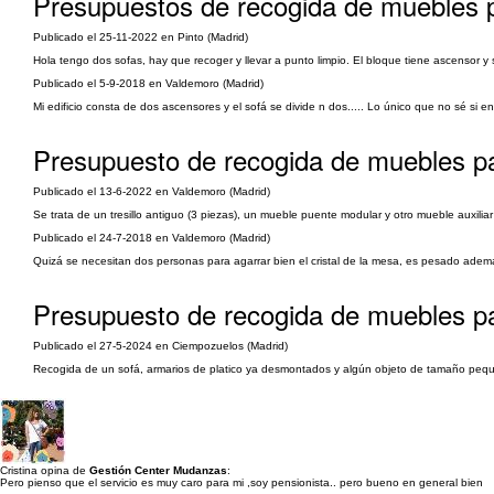
Presupuestos de recogida de muebles p
Publicado el 25-11-2022 en Pinto (Madrid)
Hola tengo dos sofas, hay que recoger y llevar a punto limpio. El bloque tiene ascensor 
Publicado el 5-9-2018 en Valdemoro (Madrid)
Mi edificio consta de dos ascensores y el sofá se divide n dos..... Lo único que no sé si en
Presupuesto de recogida de muebles pa
Publicado el 13-6-2022 en Valdemoro (Madrid)
Se trata de un tresillo antiguo (3 piezas), un mueble puente modular y otro mueble auxiliar
Publicado el 24-7-2018 en Valdemoro (Madrid)
Quizá se necesitan dos personas para agarrar bien el cristal de la mesa, es pesado adem
Presupuesto de recogida de muebles pa
Publicado el 27-5-2024 en Ciempozuelos (Madrid)
Recogida de un sofá, armarios de platico ya desmontados y algún objeto de tamaño peq
Cristina opina de
Gestión Center Mudanzas
:
Pero pienso que el servicio es muy caro para mi ,soy pensionista.. pero bueno en general bien