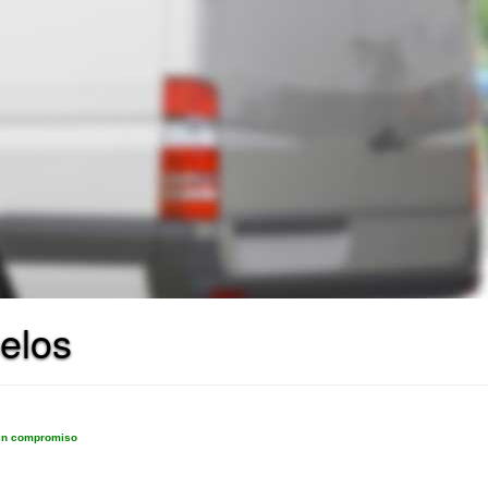
elos
sin compromiso