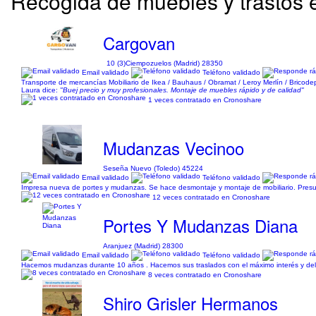
Recogida de muebles y trastos
Cargovan
10 (3)
Ciempozuelos (Madrid) 28350
Email validado
Teléfono validado
Transporte de mercancías Mobiliario de Ikea / Bauhaus / Obramat / Leroy Merlín / Bricod
Laura dice:
"Buej precio y muy profesionales. Montaje de muebles rápido y de calidad"
1 veces contratado en Cronoshare
Mudanzas Vecinoo
Seseña Nuevo (Toledo) 45224
Email validado
Teléfono validado
Impresa nueva de portes y mudanzas. Se hace desmontaje y montaje de mobiliario. Presup
12 veces contratado en Cronoshare
Portes Y Mudanzas Diana
Aranjuez (Madrid) 28300
Email validado
Teléfono validado
Hacemos mudanzas durante 10 años . Hacemos sus traslados con el máximo interés y del
8 veces contratado en Cronoshare
Shiro Grisler Hermanos