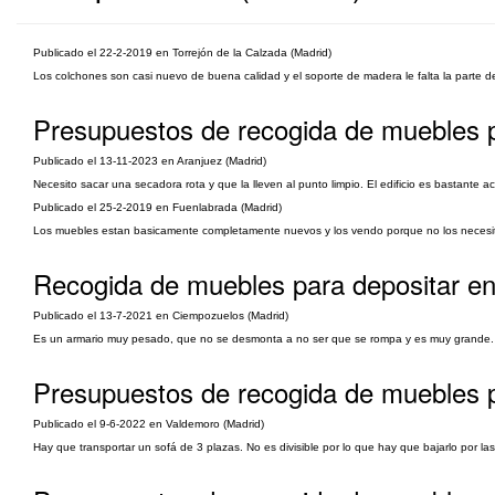
Publicado el 22-2-2019 en Torrejón de la Calzada (Madrid)
Los colchones son casi nuevo de buena calidad y el soporte de madera le falta la parte de
Presupuestos de recogida de muebles p
Publicado el 13-11-2023 en Aranjuez (Madrid)
Necesito sacar una secadora rota y que la lleven al punto limpio. El edificio es bastante
Publicado el 25-2-2019 en Fuenlabrada (Madrid)
Los muebles estan basicamente completamente nuevos y los vendo porque no los necesito
Recogida de muebles para depositar en
Publicado el 13-7-2021 en Ciempozuelos (Madrid)
Es un armario muy pesado, que no se desmonta a no ser que se rompa y es muy grande. Serí
Presupuestos de recogida de muebles p
Publicado el 9-6-2022 en Valdemoro (Madrid)
Hay que transportar un sofá de 3 plazas. No es divisible por lo que hay que bajarlo por las