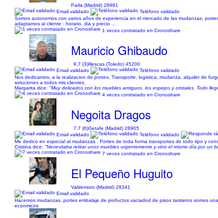
Parla (Madrid) 28981
Email validado
Teléfono validado
Somos autonomos con varios años de experiencia en el mercado de las mudanzas, portes, tr
adaptamos al cliente : horario, dia y precio ...
1 veces contratado en Cronoshare
Mauricio Ghibaudo
9,7 (3)
Illescas (Toledo) 45200
Email validado
Teléfono validado
Nos dedicamos, a la realizacion de portes, Transporte, logistica, mudanza, alquiler de 
soluciones a todos mis clientes.
Margarita dice:
"Muy delicados con los muebles antiguos, los espejos y cristales. Todo l
4 veces contratado en Cronoshare
Negoita Dragos
7,7 (6)
Getafe (Madrid) 28905
Email validado
Teléfono validado
Me dedico en especial al mudanzas . Portes de toda forma transportes de todo tipo y cons
Cristina dice:
"Necesitaba retirar unos muebles urgentemente y vino el mismo día por un b
7 veces contratado en Cronoshare
El Pequeño Huguito
Valdemoro (Madrid) 28341
Email validado
Hacemos mudanzas, portes embalaje de profuctos vaciadod de pisos tarsteros somos un
econmicos