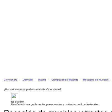
Cronoshare
Domicilio
Madrid
Ciempozuelos (Madrid)
Recogida de muebles
¿Por qué contratar profesionales de Cronoshare?
Es gratuito
Usa Cronoshare gratis: recibe presupuestos y contacta con 4 profesionales.