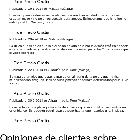
Pide Precio Gratis
Publicado el 16-1-2018 en Málaga (Málaga)
El motivo para deshacernos de ello, es que nos han regalado otros que nos
cuadran mejor y no tenemos espacio para ambos. Es importante que lo retiren lo
antes posible. Muchas gracias
Pide Precio Gratis
Publicado el 20-7-2018 en Málaga (Málaga)
Lo único que tiene es que la piel se ha pelado pero por lo demás está en perfecto
estado (comodidad y deslizamiento de asientos están perfectos)*. Sería mejor que
lo viese por fotos
Pide Precio Gratis
Publicado el 22-1-2018 en Alhaurín de la Torre (Málaga)
Se trata de un piso que están pintando en alhaurín de la torre y querría tirar
muebles todos antiguos. Incluso sillas y mesas de terraza deterioradas por la lluvia
y el sol.
Pide Precio Gratis
Publicado el 30-9-2018 en Alhaurín de la Torre (Málaga)
Es un sofá de una plaza y otro sofá de 2 plazas que ya no utilizamos, ambos en
color blanco. Se pueden seguir usando pero habría que hacerles una limpieza.
Pide Precio Gratis
Opiniones de clientes sobre