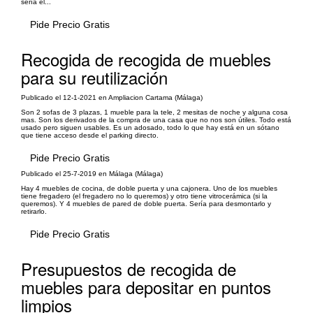
sería el...
Pide Precio Gratis
Recogida de recogida de muebles
para su reutilización
Publicado el 12-1-2021 en Ampliacion Cartama (Málaga)
Son 2 sofas de 3 plazas, 1 mueble para la tele, 2 mesitas de noche y alguna cosa
mas. Son los derivados de la compra de una casa que no nos son útiles. Todo está
usado pero siguen usables. Es un adosado, todo lo que hay está en un sótano
que tiene acceso desde el parking directo.
Pide Precio Gratis
Publicado el 25-7-2019 en Málaga (Málaga)
Hay 4 muebles de cocina, de doble puerta y una cajonera. Uno de los muebles
tiene fregadero (el fregadero no lo queremos) y otro tiene vitrocerámica (si la
queremos). Y 4 muebles de pared de doble puerta. Sería para desmontarlo y
retirarlo.
Pide Precio Gratis
Presupuestos de recogida de
muebles para depositar en puntos
limpios