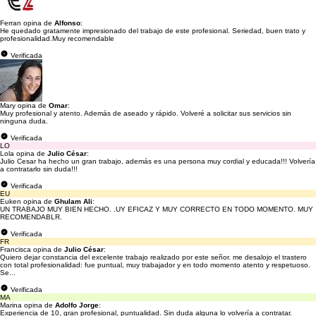
Ferran opina de
Alfonso
:
He quedado gratamente impresionado del trabajo de este profesional. Seriedad, buen trato y
profesionalidad.Muy recomendable
Verificada
Mary opina de
Omar
:
Muy profesional y atento. Además de aseado y rápido. Volveré a solicitar sus servicios sin
ninguna duda.
Verificada
LO
Lola opina de
Julio César
:
Julio Cesar ha hecho un gran trabajo, además es una persona muy cordial y educada!!! Volvería
a contratarlo sin duda!!!
Verificada
EU
Euken opina de
Ghulam Ali
:
UN TRABAJO MUY BIEN HECHO. .UY EFICAZ Y MUY CORRECTO EN TODO MOMENTO. MUY
RECOMENDABLR.
Verificada
FR
Francisca opina de
Julio César
:
Quiero dejar constancia del excelente trabajo realizado por este señor. me desalojo el trastero
con total profesionalidad: fue puntual, muy trabajador y en todo momento atento y respetuoso.
Se...
Verificada
MA
Marina opina de
Adolfo Jorge
:
Experiencia de 10, gran profesional, puntualidad. Sin duda alguna lo volvería a contratar.