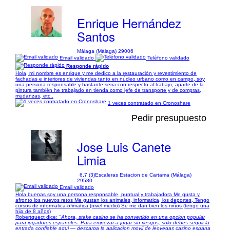
Enrique Hernández
Santos
Málaga (Málaga) 29006
Email validado
Teléfono validado
Responde rápido
Hola, mi nombre es enrique y me dedico a la restauración y revestimiento de
fachadas e interiores de viviendas tanto en núcleo urbano como en campo, soy
una persona responsable y bastante seria con respecto al trabajo, aparte de la
pintura también he trabajado en tienda como jefe de transporte y de compras,
mudanzas, etc..
1 veces contratado en Cronoshare
Pedir presupuesto
Jose Luis Canete
Limia
6,7 (3)
Escaleras Estacion de Cartama (Málaga)
29580
Email validado
Hola buenas soy una persona responsable, puntual y trabajadora Me gusta y
afronto los nuevos retos Me gustan los animales, informatica, los deportes, Tengo
cursos de informatica-ofimatica (nivel medio) Se me dan bien los niños (tengo una
hija de 8 años)
Robertquect dice:
"Ahora, stake casino se ha convertido en una opcion popular
para jugadores espanoles. Para empezar a jugar sin riesgos, solo debes seguir la
entrada confiable aqui — descarga la aplicacion movil de leovegas casino espana