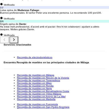
Verificada
LU
Luisa opina de
Mudanzas Fabago
:
Buenos profesionales. El señor Peter una excelente persona. Lo recomiendo 100 por100.
Verificada
ÀN
Àngels opina de
Dante
:
Ha estat molt professional, d'acord amb el pactat i fins hi tot colaborant i ajudant a altres
tasques. Moltes gràcies Dante.
Verificada
Servicios relacionados
Recogida de electrodomésticos
Encuentra Recogida de muebles en las principales ciudades de Málaga
Recogida de muebles en Málaga
Recogida de muebles en Rincón de la Victoria
Recogida de muebles en Torremolinos
Recogida de muebles en Mijas
Recogida de muebles en Ronda
Recogida de muebles en Nerja
Recogida de muebles en Benalmadena Costa
Recogida de muebles en Vélez-Málaga
Recogida de muebles en Arroyo de La Miel
Recogida de muebles en Marbella
Recogida de muebles en Fuengirola
Recogida de muebles en San Pedro Alcantara