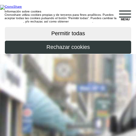
Información sobre cookies
Cronoshare utiliza cookies propias y de terceros para fines analíticos. Puedes
aceptar todas las cookies pulsando el botón “Permitir todas”. Puedes cambiar la
MENU
configuración
, y/o rechazar, así como obtener
más información
.