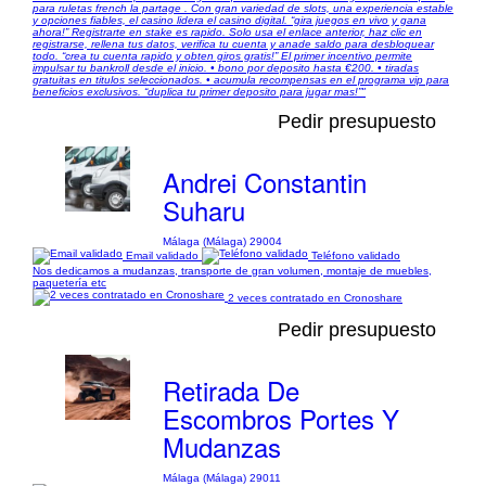
para ruletas french la partage . Con gran variedad de slots, una experiencia estable
y opciones fiables, el casino lidera el casino digital. “gira juegos en vivo y gana
ahora!” Registrarte en stake es rapido. Solo usa el enlace anterior, haz clic en
registrarse, rellena tus datos, verifica tu cuenta y anade saldo para desbloquear
todo. “crea tu cuenta rapido y obten giros gratis!” El primer incentivo permite
impulsar tu bankroll desde el inicio. • bono por deposito hasta €200. • tiradas
gratuitas en titulos seleccionados. • acumula recompensas en el programa vip para
beneficios exclusivos. “duplica tu primer deposito para jugar mas!”"
Pedir presupuesto
Andrei Constantin
Suharu
Málaga (Málaga) 29004
Email validado
Teléfono validado
Nos dedicamos a mudanzas, transporte de gran volumen, montaje de muebles,
paquetería etc
2 veces contratado en Cronoshare
Pedir presupuesto
Retirada De
Escombros Portes Y
Mudanzas
Málaga (Málaga) 29011