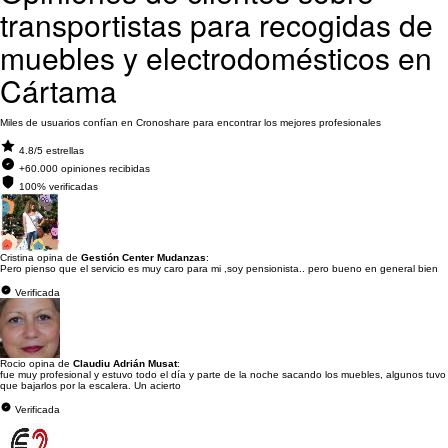
transportistas para recogidas de
muebles y electrodomésticos en
Cártama
Miles de usuarios confían en Cronoshare para encontrar los mejores profesionales
4.8/5 estrellas
+60.000 opiniones recibidas
100% verificadas
Cristina opina de
Gestión Center Mudanzas
:
Pero pienso que el servicio es muy caro para mi ,soy pensionista.. pero bueno en general bien
Verificada
Rocio opina de
Claudiu Adrián Musat
:
fue muy profesional y estuvo todo el día y parte de la noche sacando los muebles, algunos tuvo
que bajarlos por la escalera. Un acierto
Verificada