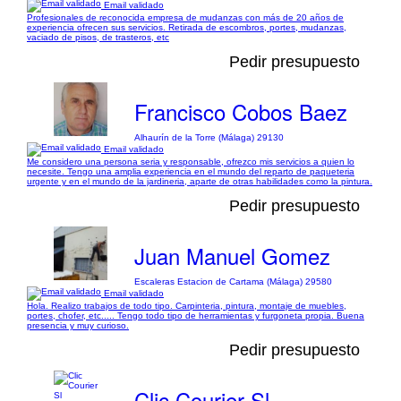
Email validado
Profesionales de reconocida empresa de mudanzas con más de 20 años de
experiencia ofrecen sus servicios. Retirada de escombros, portes, mudanzas,
vaciado de pisos, de trasteros, etc
Pedir presupuesto
Francisco Cobos Baez
Alhaurín de la Torre (Málaga) 29130
Email validado
Me considero una persona seria y responsable, ofrezco mis servicios a quien lo
necesite. Tengo una amplia experiencia en el mundo del reparto de paqueteria
urgente y en el mundo de la jardineria, aparte de otras habilidades como la pintura.
Pedir presupuesto
Juan Manuel Gomez
Escaleras Estacion de Cartama (Málaga) 29580
Email validado
Hola. Realizo trabajos de todo tipo. Carpinteria, pintura, montaje de muebles,
portes, chofer, etc..... Tengo todo tipo de herramientas y furgoneta propia. Buena
presencia y muy curioso.
Pedir presupuesto
Clic Courier Sl