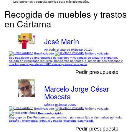
Lee opiniones y consulta perfiles para más información.
Recogida de muebles y trastos
en Cártama
José Marín
Alhaurín el Grande (Málaga) 29120
Email validado
Teléfono validado
Soy trabajador de una empresa de trasteros y mudanzas en alhaurín el grande,
situada en el polígono industrial, trabajamos por horas, el precio de dos personas y
una furgoneta grande sin 60€/hora la gasolina va a parte,
Pedir presupuesto
Marcelo Jorge César
Moscata
Málaga (Málaga) 29007
Email validado
Teléfono validado
Responde rápido
Dispongo de Dos Furgonetas con Isotermo , para rutas fijas o alternativas por toda
España , experiencia, puntual y trabajo excelente garantizado
Pedir presupuesto