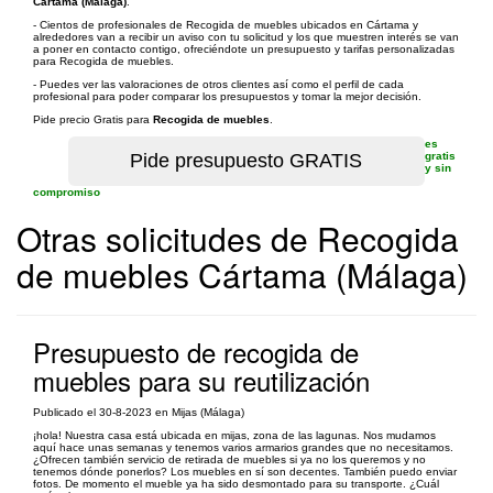
Cártama (Málaga)
.
- Cientos de profesionales de Recogida de muebles ubicados en Cártama y
alrededores van a recibir un aviso con tu solicitud y los que muestren interés se van
a poner en contacto contigo, ofreciéndote un presupuesto y tarifas personalizadas
para Recogida de muebles.
- Puedes ver las valoraciones de otros clientes así como el perfil de cada
profesional para poder comparar los presupuestos y tomar la mejor decisión.
Pide precio Gratis para
Recogida de muebles
.
es
gratis
y sin
compromiso
Otras solicitudes de Recogida
de muebles Cártama (Málaga)
Presupuesto de recogida de
muebles para su reutilización
Publicado el 30-8-2023 en Mijas (Málaga)
¡hola! Nuestra casa está ubicada en mijas, zona de las lagunas. Nos mudamos
aquí hace unas semanas y tenemos varios armarios grandes que no necesitamos.
¿Ofrecen también servicio de retirada de muebles si ya no los queremos y no
tenemos dónde ponerlos? Los muebles en sí son decentes. También puedo enviar
fotos. De momento el mueble ya ha sido desmontado para su transporte. ¿Cuál