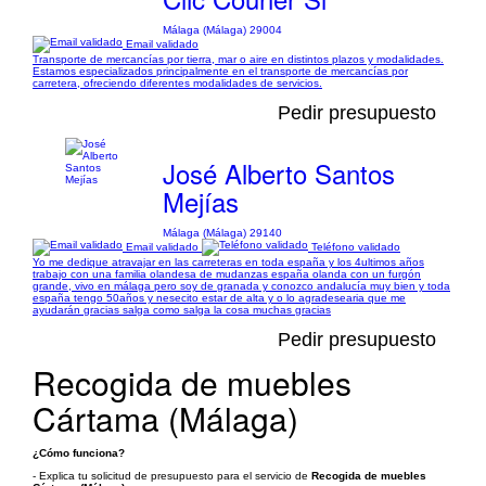
Málaga (Málaga) 29004
Email validado
Transporte de mercancías por tierra, mar o aire en distintos plazos y modalidades.
Estamos especializados principalmente en el transporte de mercancías por
carretera, ofreciendo diferentes modalidades de servicios.
Pedir presupuesto
José Alberto Santos
Mejías
Málaga (Málaga) 29140
Email validado
Teléfono validado
Yo me dedique atravajar en las carreteras en toda españa y los 4ultimos años
trabajo con una familia olandesa de mudanzas españa olanda con un furgón
grande, vivo en málaga pero soy de granada y conozco andalucía muy bien y toda
españa tengo 50años y nesecito estar de alta y o lo agradesearia que me
ayudarán gracias salga como salga la cosa muchas gracias
Pedir presupuesto
Recogida de muebles
Cártama (Málaga)
¿Cómo funciona?
- Explica tu solicitud de presupuesto para el servicio de
Recogida de muebles