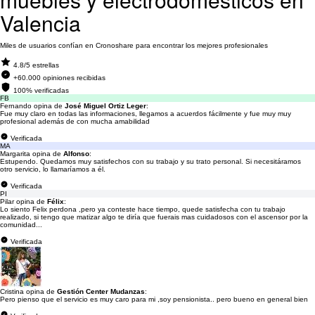
Valencia
Miles de usuarios confían en Cronoshare para encontrar los mejores profesionales
4.8/5 estrellas
+60.000 opiniones recibidas
100% verificadas
FB
Fernando opina de
José Miguel Ortiz Leger
:
Fue muy claro en todas las informaciones, llegamos a acuerdos fácilmente y fue muy muy
profesional además de con mucha amabilidad
Verificada
MA
Margarita opina de
Alfonso
:
Estupendo. Quedamos muy satisfechos con su trabajo y su trato personal. Si necesitáramos
otro servicio, lo llamaríamos a él.
Verificada
PI
Pilar opina de
Félix
:
Lo siento Felix perdona ,pero ya conteste hace tiempo, quede satisfecha con tu trabajo
realizado, si tengo que matizar algo te diría que fuerais mas cuidadosos con el ascensor por la
comunidad...
Verificada
Cristina opina de
Gestión Center Mudanzas
:
Pero pienso que el servicio es muy caro para mi ,soy pensionista.. pero bueno en general bien