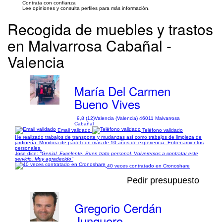
Contrata con confianza
Lee opiniones y consulta perfiles para más información.
Recogida de muebles y trastos
en Malvarrosa Cabañal -
Valencia
María Del Carmen
Bueno Vives
9,8 (12)
Valencia (Valencia) 46011 Malvarrosa
Cabañal
Email validado
Teléfono validado
He realizado trabajos de transporte y mudanzas así como trabajos de limpieza de
jardinería. Monitora de pádel con más de 10 años de experiencia. Entrenamientos
personales.
Jose dice:
"Genial. Excelente. Buen trato personal. Volveremos a contratar este
servicio. Muy agradecido"
40 veces contratado en Cronoshare
Pedir presupuesto
Gregorio Cerdán
Junquero