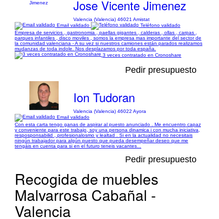
Jose Vicente Jimenez
Valencia (Valencia) 46021 Amistat
Email validado
Teléfono validado
Empresa de servicios , gastronomia , paellas gigantes , calderas , ollas , carpas ,
parques infantiles , disco moviles , somos la empresa mas importante del sector de
la comunidad valenciana - A su vez si nuestros camiones están parados realizamos
mudanzas de toda indole. Nos desplazamos por toda españa.
3 veces contratado en Cronoshare
Pedir presupuesto
Ion Tudoran
Valencia (Valencia) 46022 Ayora
Email validado
Con esta carta tengo ganas de aspirar al puesto anunciado . Me encuentro capaz
y conveniente para este trabajo, soy una persona dinamica i con mucha iniciativa,
resposponsabilid , profesionalosmo y lealtad . Si en la actualidad no necesitais
ningún trabajador para algún puesto que pueda desempeñar deseo que me
tengáis en cuenta para si en el futuro teneis vacantes...
Pedir presupuesto
Recogida de muebles
Malvarrosa Cabañal -
Valencia