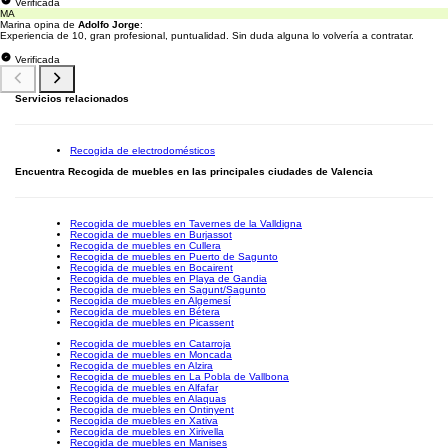
Verificada
MA
Marina opina de
Adolfo Jorge
:
Experiencia de 10, gran profesional, puntualidad. Sin duda alguna lo volvería a contratar.
Verificada
Servicios relacionados
Recogida de electrodomésticos
Encuentra Recogida de muebles en las principales ciudades de Valencia
Recogida de muebles en Tavernes de la Valldigna
Recogida de muebles en Burjassot
Recogida de muebles en Cullera
Recogida de muebles en Puerto de Sagunto
Recogida de muebles en Bocairent
Recogida de muebles en Playa de Gandia
Recogida de muebles en Sagunt/Sagunto
Recogida de muebles en Algemesí
Recogida de muebles en Bétera
Recogida de muebles en Picassent
Recogida de muebles en Catarroja
Recogida de muebles en Moncada
Recogida de muebles en Alzira
Recogida de muebles en La Pobla de Vallbona
Recogida de muebles en Alfafar
Recogida de muebles en Alaquas
Recogida de muebles en Ontinyent
Recogida de muebles en Xativa
Recogida de muebles en Xirivella
Recogida de muebles en Manises