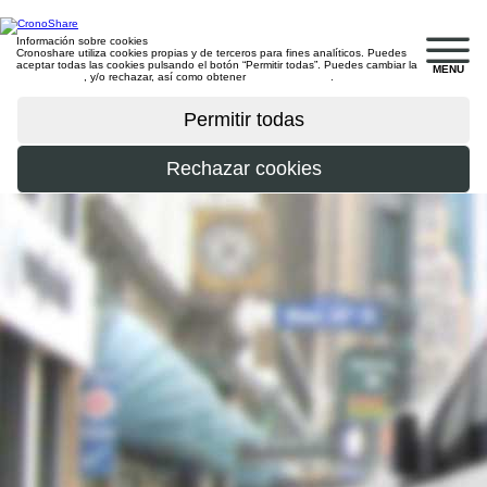
Información sobre cookies
Cronoshare utiliza cookies propias y de terceros para fines analíticos. Puedes
aceptar todas las cookies pulsando el botón “Permitir todas”. Puedes cambiar la
MENU
configuración
, y/o rechazar, así como obtener
más información
.