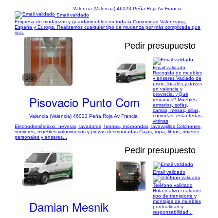
Valencia (Valencia) 46023 Peña Roja Av Francia
Email validado
Empresa de mudanzas y guardamuebles en toda la Comunidad Valenciana,
España y Europa. Realizamos cualquier tipo de mudanza por más complicada que
sea.
Pedir presupuesto
Email validado
Recogida de muebles
1/3
y enseres Vaciado de
pisos, locales y naves
en valencia y
provincia. ¿Qué
Pisovacio Punto Com
retiramos? Muebles:
armarios, sofás,
camas, mesas, sillas,
cómodas, estanterías,
Valencia (Valencia) 46023 Peña Roja Av Francia
vitrinas
Electrodomésticos: neveras, lavadoras, hornos, microondas, lavavajillas Colchones,
somieres, muebles voluminosos y piezas desmontadas Cajas, ropa, libros, objetos
personales y enseres...
Pedir presupuesto
Email validado
1/1
Teléfono validado
Hola realizo cualquier
tipo de transporte y
Damian Mesnik
montajes de muebles
puntualidad y
responsabilidad...