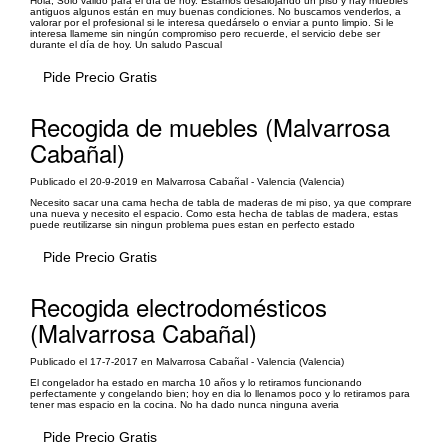
Hola, Solo valido para el día de hoy. Estamos desalojando un piso y hay muebles
antiguos algunos están en muy buenas condiciones. No buscamos venderlos, a
valorar por el profesional si le interesa quedárselo o enviar a punto limpio. Si le
interesa llameme sin ningún compromiso pero recuerde, el servicio debe ser
durante el día de hoy. Un saludo Pascual
Pide Precio Gratis
Recogida de muebles (Malvarrosa
Cabañal)
Publicado el 20-9-2019 en Malvarrosa Cabañal - Valencia (Valencia)
Necesito sacar una cama hecha de tabla de maderas de mi piso, ya que comprare
una nueva y necesito el espacio. Como esta hecha de tablas de madera, estas
puede reutilizarse sin ningun problema pues estan en perfecto estado
Pide Precio Gratis
Recogida electrodomésticos
(Malvarrosa Cabañal)
Publicado el 17-7-2017 en Malvarrosa Cabañal - Valencia (Valencia)
El congelador ha estado en marcha 10 años y lo retiramos funcionando
perfectamente y congelando bien; hoy en dia lo llenamos poco y lo retiramos para
tener mas espacio en la cocina. No ha dado nunca ninguna averia
Pide Precio Gratis