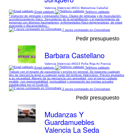
Valencia (Valencia) 46011 Malvarrosa Cabañal
Email validado
Teléfono validado
* instructor de gimnasio y preparador físico. Clases de gimnasia y de musculación-
acondicionamiento físico. Seguimiento de la rehabilitación y el mantenimiento de
personas con diversos traumatismos, enfermedades físico-degenerativas, de edad
avanzada o discapacitados...
7 veces contratado en Cronoshare
Pedir presupuesto
Barbara Castellano
Valencia (Valencia) 46023 Peña Roja Av Francia
Email validado
Teléfono validado
Trabajo con el reparto de paquetería y envíos en general. Se trasporta cualquier
tipo de mercancía legal a cualquier parte del territorio Valenciano. Precios ajustados
a su necesidad. Manejo de su mercancía con seguridad, con el mayor cuidado
posible, con responsabilidad, puntualidad y respetando las normas actuales
establecidas por el Covid-19.
2 veces contratado en Cronoshare
Pedir presupuesto
Mudanzas Y
Guardamuebles
Valencia La Seda