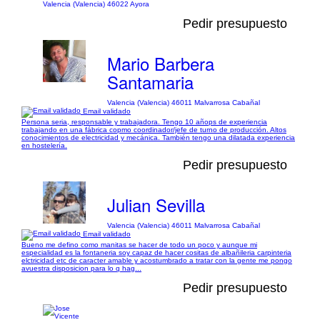
Valencia (Valencia) 46022 Ayora
Pedir presupuesto
Mario Barbera
Santamaria
Valencia (Valencia) 46011 Malvarrosa Cabañal
Email validado
Persona seria, responsable y trabajadora. Tengo 10 añops de experiencia
trabajando en una fábrica copmo coordinador/jefe de turno de producción. Altos
conocimientos de electricidad y mecánica. También tengo una dilatada experiencia
en hostelería.
Pedir presupuesto
Julian Sevilla
Valencia (Valencia) 46011 Malvarrosa Cabañal
Email validado
Bueno me defino como manitas se hacer de todo un poco y aunque mi
especialidad es la fontaneria soy capaz de hacer cositas de albañileria carpinteria
elctricidad etc de caracter amable y acostumbrado a tratar con la gente me pongo
avuestra disposicion para lo q hag...
Pedir presupuesto