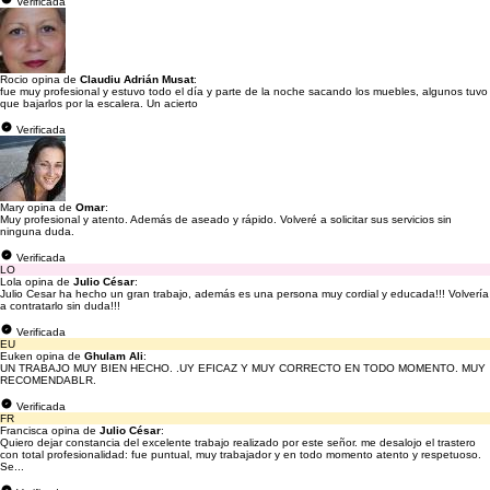
Verificada
Rocio opina de
Claudiu Adrián Musat
:
fue muy profesional y estuvo todo el día y parte de la noche sacando los muebles, algunos tuvo
que bajarlos por la escalera. Un acierto
Verificada
Mary opina de
Omar
:
Muy profesional y atento. Además de aseado y rápido. Volveré a solicitar sus servicios sin
ninguna duda.
Verificada
LO
Lola opina de
Julio César
:
Julio Cesar ha hecho un gran trabajo, además es una persona muy cordial y educada!!! Volvería
a contratarlo sin duda!!!
Verificada
EU
Euken opina de
Ghulam Ali
:
UN TRABAJO MUY BIEN HECHO. .UY EFICAZ Y MUY CORRECTO EN TODO MOMENTO. MUY
RECOMENDABLR.
Verificada
FR
Francisca opina de
Julio César
:
Quiero dejar constancia del excelente trabajo realizado por este señor. me desalojo el trastero
con total profesionalidad: fue puntual, muy trabajador y en todo momento atento y respetuoso.
Se...