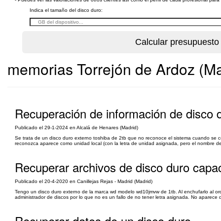
Indica el tamaño del disco duro:
memorias Torrejón de Ardoz (Ma
Recuperación de información de disco d
Publicado el 29-1-2024 en Alcalá de Henares (Madrid)
Se trata de un disco duro externo toshiba de 2tb que no reconoce el sistema cuando se c
reconozca aparece como unidad local (con la letra de unidad asignada, pero el nombre de 
Recuperar archivos de disco duro capaci
Publicado el 20-4-2020 en Canillejas Rejas - Madrid (Madrid)
Tengo un disco duro externo de la marca wd modelo wd10jmvw de 1tb. Al enchufarlo al ord
administrador de discos por lo que no es un fallo de no tener letra asignada. No aparece
Recuperar datos de un disco duro