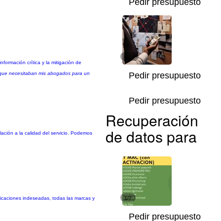
Pedir presupuesto
1/13
formación crítica y la mitigación de
me que necesitaban mis abogados para un
Pedir presupuesto
Pedir presupuesto
Recuperación
de datos para
ción a la calidad del servicio. Podemos
plicaciones indeseadas, todas las marcas y
1/7
Pedir presupuesto