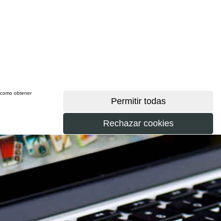
sí como obtener
más