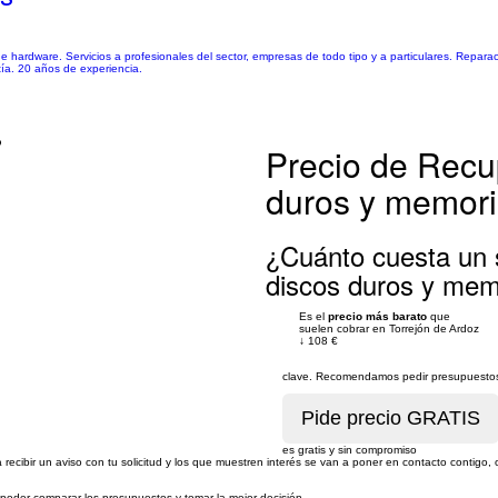
e hardware. Servicios a profesionales del sector, empresas de todo tipo y a particulares. Repara
tía. 20 años de experiencia.
?
Precio de Recu
duros y memori
¿Cuánto cuesta un 
discos duros y mem
Es el
precio más barato
que
suelen cobrar en Torrejón de Ardoz
↓
108 €
clave. Recomendamos pedir presupuestos 
es gratis y sin compromiso
recibir un aviso con tu solicitud y los que muestren interés se van a poner en contacto contigo
a poder comparar los presupuestos y tomar la mejor decisión.