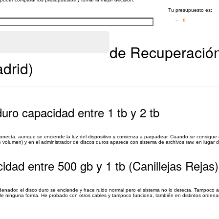
Tu presupuesto es:
– €
de Recuperación
drid)
uro capacidad entre 1 tb y 2 tb
onecta, aunque se enciende la luz del dispositivo y comienza a parpadear. Cuando se consigue 
volumen) y en el administrador de discos duros aparece con sistema de archivos raw, en lugar de
dad entre 500 gb y 1 tb (Canillejas Rejas)
enador, el disco duro se enciende y hace ruido normal pero el sistema no lo detecta. Tampoco 
 de ninguna forma. He probado con otros cables y tampoco funciona, también en distintos ordenad