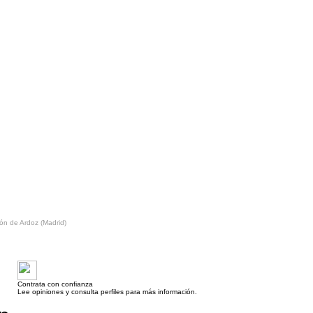
ón de Ardoz (Madrid)
Contrata con confianza
Lee opiniones y consulta perfiles para más información.