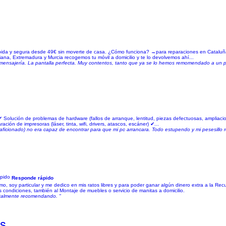
 rápida y segura desde 49€ sin moverte de casa. ¿Cómo funciona? →para reparaciones en Cataluñ
iana, Extremadura y Murcia recogemos tu móvil a domicilio y te lo devolvemos ahí...
e mensajería. La pantalla perfecta. Muy contentos, tanto que ya se lo hemos remomendado a un 
✔ Solución de problemas de hardware (fallos de arranque, lentitud, piezas defectuosas, ampliac
ón de impresoras (láser, tinta, wifi, drivers, atascos, escáner) ✔...
ficionado) no era capaz de encontrar para que mi pc arrancara. Todo estupendo y mi pesesillo 
Responde rápido
, soy particular y me dedico en mis ratos libres y para poder ganar algún dinero extra a la Re
condiciones, también al Montaje de muebles o servicio de manitas a domicilio.
Totalmente recomendando. "
os