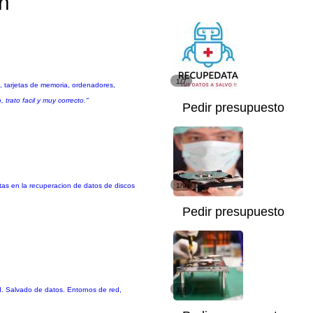
ón
1/7
, tarjetas de memoria, ordenadores,
trato facil y muy correcto."
Pedir presupuesto
stas en la recuperacion de datos de discos
1/9
Pedir presupuesto
ad. Salvado de datos. Entornos de red,
1/6