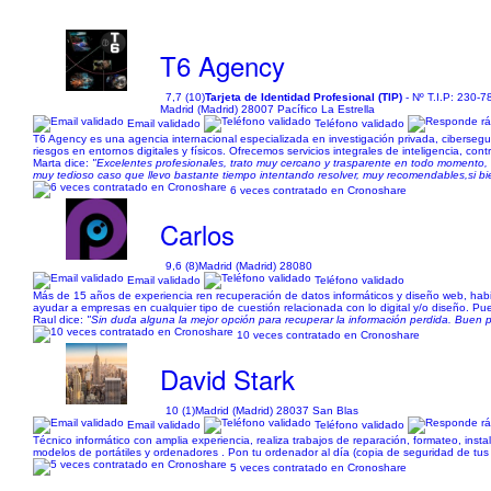
T6 Agency
7,7 (10)
Tarjeta de Identidad Profesional (TIP)
- Nº T.I.P: 230-7
Madrid (Madrid) 28007 Pacífico La Estrella
Email validado
Teléfono validado
T6 Agency es una agencia internacional especializada en investigación privada, ciberseguri
riesgos en entornos digitales y físicos. Ofrecemos servicios integrales de inteligencia, con
Marta dice:
"Excelentes profesionales, trato muy cercano y trasparente en todo momento, 
muy tedioso caso que llevo bastante tiempo intentando resolver, muy recomendables,si b
6 veces contratado en Cronoshare
Carlos
9,6 (8)
Madrid (Madrid) 28080
Email validado
Teléfono validado
Más de 15 años de experiencia ren recuperación de datos informáticos y diseño web, hab
ayudar a empresas en cualquier tipo de cuestión relacionada con lo digital y/o diseño. Pue
Raul dice:
"Sin duda alguna la mejor opción para recuperar la información perdida. Buen p
10 veces contratado en Cronoshare
David Stark
10 (1)
Madrid (Madrid) 28037 San Blas
Email validado
Teléfono validado
Técnico informático con amplia experiencia, realiza trabajos de reparación, formateo, ins
modelos de portátiles y ordenadores . Pon tu ordenador al día (copia de seguridad de tus 
5 veces contratado en Cronoshare