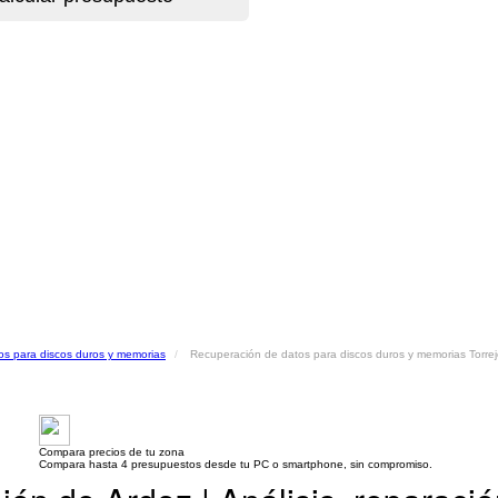
os para discos duros y memorias
Recuperación de datos para discos duros y memorias Torrej
Compara precios de tu zona
Compara hasta 4 presupuestos desde tu PC o smartphone, sin compromiso.