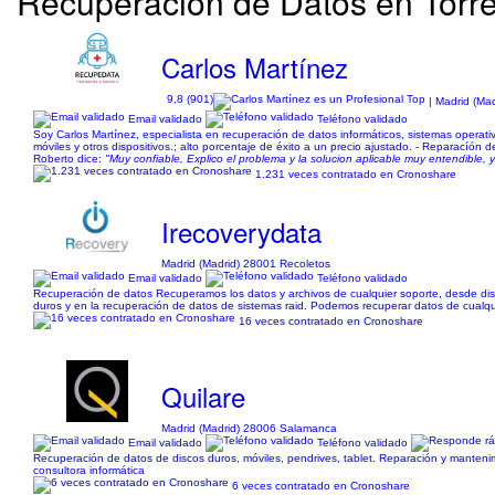
Recuperación de Datos en Torrej
Carlos Martínez
9,8 (901)
| Madrid (Ma
Email validado
Teléfono validado
Soy Carlos Martínez, especialista en recuperación de datos informáticos, sistemas opera
móviles y otros dispositivos.; alto porcentaje de éxito a un precio ajustado. - Reparacíón d
Roberto dice:
"Muy confiable, Explico el problema y la solucion aplicable muy entendible, 
1.231 veces contratado en Cronoshare
Irecoverydata
Madrid (Madrid) 28001 Recoletos
Email validado
Teléfono validado
Recuperación de datos Recuperamos los datos y archivos de cualquier soporte, desde disco
duros y en la recuperación de datos de sistemas raid. Podemos recuperar datos de cualquie
16 veces contratado en Cronoshare
Quilare
Madrid (Madrid) 28006 Salamanca
Email validado
Teléfono validado
Recuperación de datos de discos duros, móviles, pendrives, tablet. Reparación y mantenimi
consultora informática
6 veces contratado en Cronoshare