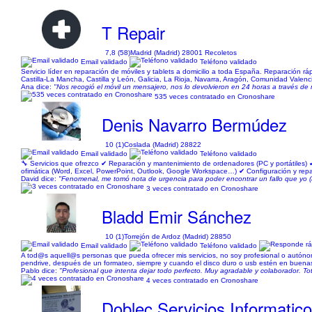
T Repair
7,8 (58)
Madrid (Madrid) 28001 Recoletos
Email validado
Teléfono validado
Servicio líder en reparación de móviles y tablets a domicilio a toda España. Reparación
Castilla-La Mancha, Castilla y León, Galicia, La Rioja, Navarra, Aragón, Comunidad Valenc
Ana dice:
"Nos recogió el móvil un mensajero, nos lo devolvieron en 24 horas a través d
535 veces contratado en Cronoshare
Denis Navarro Bermúdez
10 (1)
Coslada (Madrid) 28822
Email validado
Teléfono validado
🔧 Servicios que ofrezco ✔ Reparación y mantenimiento de ordenadores (PC y portátiles) 
ofimática (Word, Excel, PowerPoint, Outlook, Google Workspace…) ✔ Configuración y reparaci
David dice:
"Fenomenal, me tomó nota de urgencia para poder encontrar un fallo que yo (a
3 veces contratado en Cronoshare
Bladd Emir Sánchez
10 (1)
Torrejón de Ardoz (Madrid) 28850
Email validado
Teléfono validado
A tod@s aquell@s personas que pueda ofrecer mis servicios, no soy profesional o autónomo
pendrive, después de un formateo, siempre y cuando el disco duro o usb estén en buenas 
Pablo dice:
"Profesional que intenta dejar todo perfecto. Muy agradable y colaborador. 
4 veces contratado en Cronoshare
Doblec Servicios Informatic