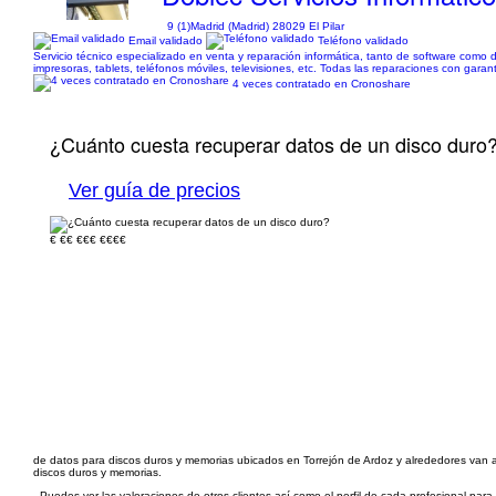
9 (1)
Madrid (Madrid) 28029 El Pilar
Email validado
Teléfono validado
Servicio técnico especializado en venta y reparación informática, tanto de software como d
impresoras, tablets, teléfonos móviles, televisiones, etc. Todas las reparaciones con garan
4 veces contratado en Cronoshare
¿Cuánto cuesta recuperar datos de un disco duro
Ver guía de precios
€
€€
€€€
€€€€
de datos para discos duros y memorias ubicados en Torrejón de Ardoz y alrededores van a 
discos duros y memorias.
- Puedes ver las valoraciones de otros clientes así como el perfil de cada profesional par