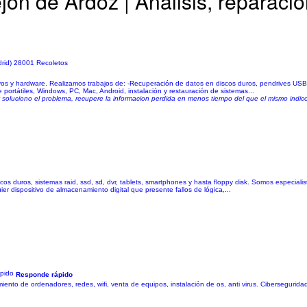
ón de Ardoz | Análisis, reparaci
drid) 28001 Recoletos
tivos y hardware. Realizamos trabajos de: -Recuperación de datos en discos duros, pendrives USB
e portátiles, Windows, PC, Mac, Android, instalación y restauración de sistemas...
y soluciono el problema, recupere la informacion perdida en menos tiempo del que el mismo indico, 
s duros, sistemas raid, ssd, sd, dvr, tablets, smartphones y hasta floppy disk. Somos especiali
r dispositivo de almacenamiento digital que presente fallos de lógica,...
Responde rápido
ento de ordenadores, redes, wifi, venta de equipos, instalación de os, anti virus. Cibersegurid