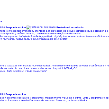
89
Responde rápido
Profesional acreditado
dad e inteligencia avanzada, orientada a la protección de activos estratégicos, la obtención de in
trainteligencia y análisis forense, combinando metodologías tradicionales...
les encargue un trabajo de huellado y perfilado digital y fue todo un acierto, tenemos el infor
ien muy caros, hacen honor a su merecida fama en el sector"
iendo trabajado con marcas muy importantes. Actualmente brindamos servicios económicos en rela
de consultar lo que dicen nuestros clientes en https://bit.ly/3ba9yD2
recio, trato excelente, y todo recuperado"
Responde rápido
talación sistemas operativos y programas, mantenimiento y puesta a punto, virus y programas o a
datos, formateo e instalación nueva de windows. Seriedad, profesionalidad y...