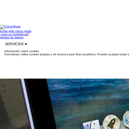
entrar
pide precio gratis
¿eres un profesional?
ofertas de trabajo
SERVICIOS
Información sobre cookies
Cronoshare utiliza cookies propias y de terceros para fines analíticos. Puedes aceptar todas 
información
.