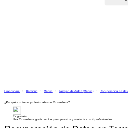
Cronoshare
Domicilio
Madrid
Torrejón de Ardoz (Madrid)
Recuperación de dat
¿Por qué contratar profesionales de Cronoshare?
Es gratuito
Usa Cronoshare gratis: recibe presupuestos y contacta con 4 profesionales.