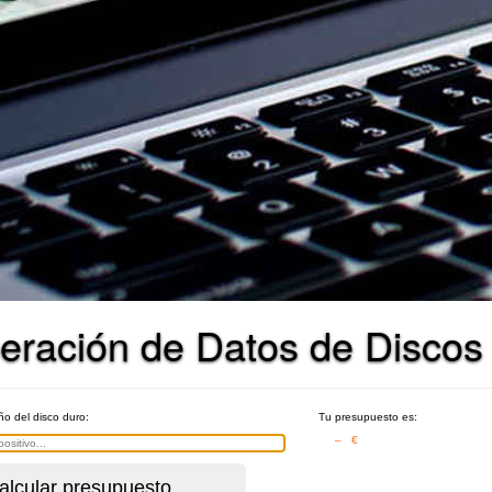
ración de Datos de Discos 
ño del disco duro:
Tu presupuesto es:
– €