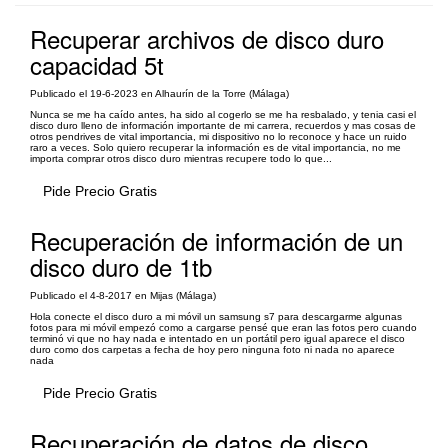
Recuperar archivos de disco duro
capacidad 5t
Publicado el 19-6-2023 en Alhaurín de la Torre (Málaga)
Nunca se me ha caído antes, ha sido al cogerlo se me ha resbalado, y tenia casi el
disco duro lleno de información importante de mi carrera, recuerdos y mas cosas de
otros pendrives de vital importancia, mi dispositivo no lo reconoce y hace un ruido
raro a veces. Solo quiero recuperar la información es de vital importancia, no me
importa comprar otros disco duro mientras recupere todo lo que...
Pide Precio Gratis
Recuperación de información de un
disco duro de 1tb
Publicado el 4-8-2017 en Mijas (Málaga)
Hola conecte el disco duro a mi móvil un samsung s7 para descargarme algunas
fotos para mi móvil empezó como a cargarse pensé que eran las fotos pero cuando
terminó vi que no hay nada e intentado en un portátil pero igual aparece el disco
duro como dos carpetas a fecha de hoy pero ninguna foto ni nada no aparece
nada
Pide Precio Gratis
Recuperación de datos de disco