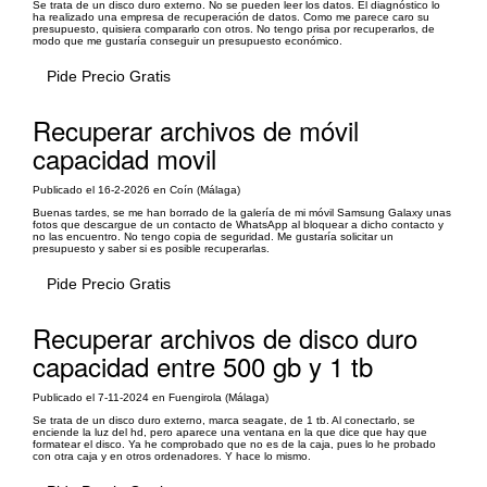
Se trata de un disco duro externo. No se pueden leer los datos. El diagnóstico lo
ha realizado una empresa de recuperación de datos. Como me parece caro su
presupuesto, quisiera compararlo con otros. No tengo prisa por recuperarlos, de
modo que me gustaría conseguir un presupuesto económico.
Pide Precio Gratis
Recuperar archivos de móvil
capacidad movil
Publicado el 16-2-2026 en Coín (Málaga)
Buenas tardes, se me han borrado de la galería de mi móvil Samsung Galaxy unas
fotos que descargue de un contacto de WhatsApp al bloquear a dicho contacto y
no las encuentro. No tengo copia de seguridad. Me gustaría solicitar un
presupuesto y saber si es posible recuperarlas.
Pide Precio Gratis
Recuperar archivos de disco duro
capacidad entre 500 gb y 1 tb
Publicado el 7-11-2024 en Fuengirola (Málaga)
Se trata de un disco duro externo, marca seagate, de 1 tb. Al conectarlo, se
enciende la luz del hd, pero aparece una ventana en la que dice que hay que
formatear el disco. Ya he comprobado que no es de la caja, pues lo he probado
con otra caja y en otros ordenadores. Y hace lo mismo.