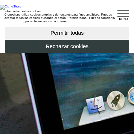
Información sobre cookies
Cronoshare utiliza cookies propias y de terceros para fines analíticos. Puedes
aceptar todas las cookies pulsando el botón “Permitir todas”. Puedes cambiar la
MENU
configuración
, y/o rechazar, así como obtener
más información
.