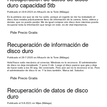
duro capacidad 5tb
Publicado el 19-6-2023 en Alhaurín de la Torre (Málaga)
Es la primera vez que se me ha caído, porque al cogerlo se me ha resbalado el
disco duro estaba prácticamente lleno de información de la carrera, fotos, videos y
demás, que no puedo perder. Me da igual comprar otro disco duro mientras pueda
recuperar toda la información que tengo en este, es de vital importancia.
Pide Precio Gratis
Recuperación de información de
disco duro
Publicado el 28-7-2020 en Alhaurín de la Torre (Málaga)
Hola!!hace ruido mecánico al conectar. Windows no lo reconoce. El administrador
de disco no deja inicializarlo. Y pone 0 mb. Luego el disco parece que gira y deja
de hacer ruido a los 30 seg. De conectarlo. Pero aún así no lo reconoce el so. Pero
el administrador de disco lo ve. Y la bios también. Marca wd. Saludos
Pide Precio Gratis
Recuperación de datos de disco
duro
Publicado el 5-8-2021 en Mijas (Málaga)