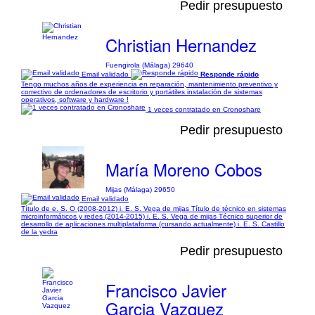
Pedir presupuesto
Christian Hernandez
Fuengirola (Málaga) 29640
Email validado
Responde rápido
Tengo muchos años de experiencia en reparación, mantenimiento preventivo y
correctivo de ordenadores de escritorio y portátiles instalación de sistemas
operativos, software y hardware !
1 veces contratado en Cronoshare
Pedir presupuesto
María Moreno Cobos
Mijas (Málaga) 29650
Email validado
Título de e. S. O (2008-2012) i. E. S. Vega de mijas Título de técnico en sistemas
microinformáticos y redes (2014-2015) i. E. S. Vega de mijas Técnico superior de
desarrollo de aplicaciones multiplataforma (cursando actualmente) i. E. S. Castillo
de la yedra
Pedir presupuesto
Francisco Javier
Garcia Vazquez