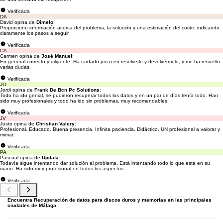
Verificada
DA
David opina de
Dímelo
:
Proporciono información acerca del problema, la solución y una estimación del coste, indicando
claramente los pasos a seguir
Verificada
CA
Carmen opina de
José Manuel
:
En general correcto y diligente. Ha tardado poco en resolverlo y devolvérmelo, y me ha resuelto
varias dudas.
Verificada
JO
Jordi opina de
Frank De Bcn Pc Solutions
:
Todo ha ido genial, se pudieron recuperar todos los datos y en un par de días tenía todo. Han
sido muy profesionales y todo ha ido sin problemas, muy recomendables.
Verificada
JV
Justo opina de
Christian Valery
:
Profesional. Educado. Buena presencia. Infinita paciencia. Didáctico. UN profesional a valorar y
mimar.
Verificada
PA
Pascual opina de
Updata
:
Todavía sigue intentando dar solución al problema. Está intentando todo lo que está en su
mano. Ha sido muy profesional en todos los aspectos.
Verificada
Encuentra Recuperación de datos para discos duros y memorias en las principales
ciudades de Málaga