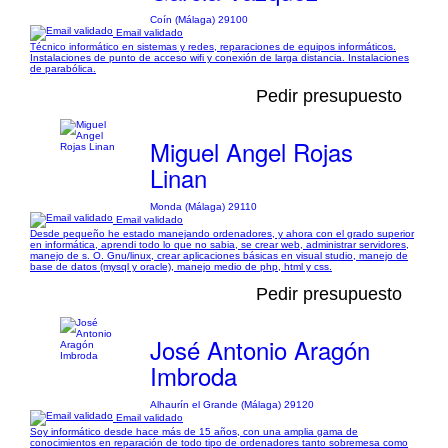
Coín (Málaga) 29100
Email validado
Técnico informático en sistemas y redes, reparaciones de equipos informáticos.
Instalaciones de punto de acceso wifi y conexión de larga distancia. Instalaciones
de parabólica.
Pedir presupuesto
Miguel Angel Rojas
Linan
Monda (Málaga) 29110
Email validado
Desde pequeño he estado manejando ordenadores, y ahora con el grado superior
en informática, aprendi todo lo que no sabia, se crear web, administrar servidores,
manejo de s. O. Gnu/linux, crear aplicaciones básicas en visual studio, manejo de
base de datos (mysql y oracle), manejo medio de php, html y css.
Pedir presupuesto
José Antonio Aragón
Imbroda
Alhaurín el Grande (Málaga) 29120
Email validado
Soy informático desde hace más de 15 años, con una amplia gama de
conocimientos en reparación de todo tipo de ordenadores tanto sobremesa como