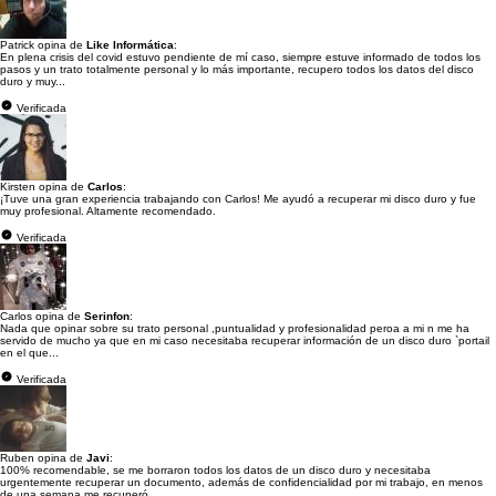
Patrick opina de
Like Informática
:
En plena crisis del covid estuvo pendiente de mí caso, siempre estuve informado de todos los
pasos y un trato totalmente personal y lo más importante, recupero todos los datos del disco
duro y muy...
Verificada
Kirsten opina de
Carlos
:
¡Tuve una gran experiencia trabajando con Carlos! Me ayudó a recuperar mi disco duro y fue
muy profesional. Altamente recomendado.
Verificada
Carlos opina de
Serinfon
:
Nada que opinar sobre su trato personal ,puntualidad y profesionalidad peroa a mi n me ha
servido de mucho ya que en mi caso necesitaba recuperar información de un disco duro `portail
en el que...
Verificada
Ruben opina de
Javi
:
100% recomendable, se me borraron todos los datos de un disco duro y necesitaba
urgentemente recuperar un documento, además de confidencialidad por mi trabajo, en menos
de una semana me recuperó...