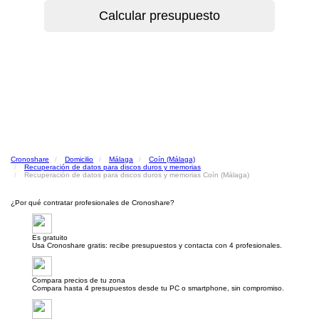
Cronoshare
Domicilio
Málaga
Coín (Málaga)
Recuperación de datos para discos duros y memorias
Recuperación de datos para discos duros y memorias Coín (Málaga)
¿Por qué contratar profesionales de Cronoshare?
Es gratuito
Usa Cronoshare gratis: recibe presupuestos y contacta con 4 profesionales.
Compara precios de tu zona
Compara hasta 4 presupuestos desde tu PC o smartphone, sin compromiso.