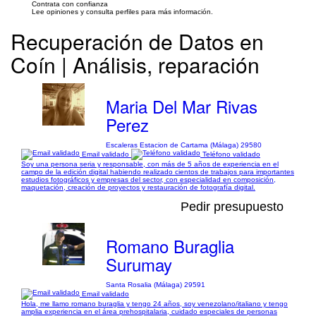
Contrata con confianza
Lee opiniones y consulta perfiles para más información.
Recuperación de Datos en
Coín | Análisis, reparación
Maria Del Mar Rivas
Perez
Escaleras Estacion de Cartama (Málaga) 29580
Email validado
Teléfono validado
Soy una persona seria y responsable, con más de 5 años de experiencia en el
campo de la edición digital habiendo realizado cientos de trabajos para importantes
estudios fotográficos y empresas del sector, con especialidad en composición,
maquetación, creación de proyectos y restauración de fotografía digital.
Pedir presupuesto
Romano Buraglia
Surumay
Santa Rosalia (Málaga) 29591
Email validado
Hola, me llamo romano buraglia y tengo 24 años, soy venezolano/italiano y tengo
amplia experiencia en el área prehospitalaria, cuidado especiales de personas