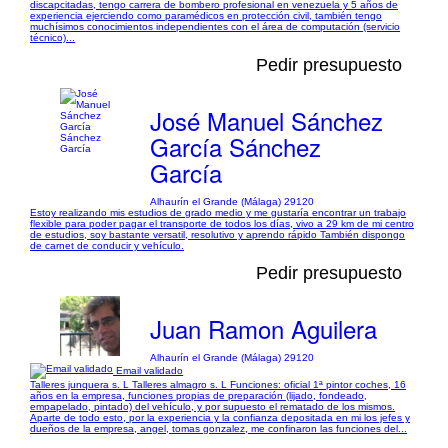
discapcitadas, tengo carrera de bombero profesional en venezuela y 5 años de
experiencia ejerciendo como paramédicos en protección civil, también tengo
muchísimos conocimientos independientes con el área de computación (servicio
técnico)...
Pedir presupuesto
José Manuel Sánchez
García Sánchez
García
Alhaurín el Grande (Málaga) 29120
Estoy realizando mis estudios de grado medio y me gustaría encontrar un trabajo
flexible para poder pagar el transporte de todos los días, vivo a 29 km de mi centro
de estudios, soy bastante versatil, resolutivo y aprendo rápido También dispongo
de carnet de conducir y vehículo.
Pedir presupuesto
Juan Ramon Aguilera
Alhaurín el Grande (Málaga) 29120
Email validado
Talleres junquera s. L Talleres almagro s. L Funciones: oficial 1ª pintor coches, 16
años en la empresa, funciones propias de preparación (lijado, fondeado,
empapelado, pintado) del vehículo, y por supuesto el rematado de los mismos.
Aparte de todo esto, por la experiencia y la confianza depositada en mi los jefes y
dueños de la empresa, angel, tomas gonzalez, me confinaron las funciones del...