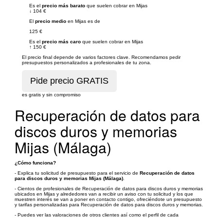
Es el
precio más barato
que suelen cobrar en Mijas
↓
104 €
El
precio medio
en Mijas es de
125 €
Es el
precio más caro
que suelen cobrar en Mijas
↑
150 €
El precio final depende de varios factores clave. Recomendamos pedir
presupuestos personalizados a profesionales de tu zona.
es gratis y sin compromiso
Recuperación de datos para
discos duros y memorias
Mijas (Málaga)
¿Cómo funciona?
- Explica tu solicitud de presupuesto para el servicio de
Recuperación de datos
para discos duros y memorias Mijas (Málaga)
.
- Cientos de profesionales de Recuperación de datos para discos duros y memorias
ubicados en Mijas y alrededores van a recibir un aviso con tu solicitud y los que
muestren interés se van a poner en contacto contigo, ofreciéndote un presupuesto
y tarifas personalizadas para Recuperación de datos para discos duros y memorias.
- Puedes ver las valoraciones de otros clientes así como el perfil de cada