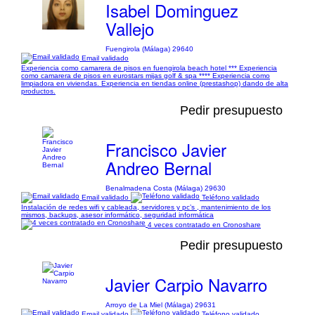
Isabel Dominguez
Vallejo
Fuengirola (Málaga) 29640
Email validado
Experiencia como camarera de pisos en fuengirola beach hotel *** Experiencia
como camarera de pisos en eurostars mijas golf & spa **** Experiencia como
limpiadora en viviendas. Experiencia en tiendas online (prestashop) dando de alta
productos.
Pedir presupuesto
Francisco Javier
Andreo Bernal
Benalmadena Costa (Málaga) 29630
Email validado
Teléfono validado
Instalación de redes wifi y cableada, servidores y pc’s , mantenimiento de los
mismos, backups, asesor informático, seguridad informática
4 veces contratado en Cronoshare
Pedir presupuesto
Javier Carpio Navarro
Arroyo de La Miel (Málaga) 29631
Email validado
Teléfono validado