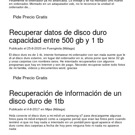
Finalmente el ordenador ya no arrancaba. Lo extraje y se ha montado uno nuevo
en ordenador. Montado en un adapatador usb, no lo reconoce la unidad el
ordenador de...
Pide Precio Gratis
Recuperar datos de disco duro
capacidad entre 500 gb y 1 tb
Publicado el 25-8-2020 en Fuengirola (Málaga)
El disco duro es de 1 tb, intente formatear mi ordenador con tan mala suerte que le
di al disco duro externo, en lugar del ordenador en si, ahora pone que tiene 32 gb
y unas carpetas con nombres raros. He intentado recuperarlos con algunos
programas que hay en internet y son de pago. Necesito recuperar sobre todo fotos
de mi familia, vídeos y documentos word, gracias
Pide Precio Gratis
Recuperación de información de un
disco duro de 1tb
Publicado el 4-8-2017 en Mijas (Málaga)
Hola conecte el disco duro a mi móvil un samsung s7 para descargarme algunas
fotos para mi móvil empezó como a cargarse pensé que eran las fotos pero cuando
terminó vi que no hay nada e intentado en un portátil pero igual aparece el disco
duro como dos carpetas a fecha de hoy pero ninguna foto ni nada no aparece
nada