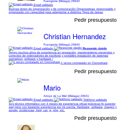
Fuengirola (Málaga) 29640
Email validado
Buenas dotes de organización y de comunicación Organizativas -responsable y
organizada con capacidad para adaptarme a distintos Tipos de tareas
Pedir presupuesto
Christian Hernandez
Fuengirola (Málaga) 29640
Email validado
Responde rápido
Tengo muchos años de experiencia en reparación, mantenimiento preventivo y
correctivo de ordenadores de escritorio y portátiles instalación de sistemas
operativos, software y hardware !
1 veces contratado en Cronoshare
Pedir presupuesto
Mario
Arroyo de La Miel (Málaga) 29631
Email validado
Teléfono validado
Soy técnico informático con 3 meses de experiencia oficial (prácticas fp superior
asir) pero con bastante experiencia por mi cuenta. Hardware, software, imagen y
sonido, incidencias, html, css, js, php, etc.
Pedir presupuesto