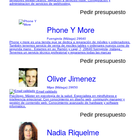
servidores firewall clearos. Migracion a servicios nube. Configuracion y
administracion de servicios de webhosting.
Pedir presupuesto
Phone Y More
Fuengirola (Málaga) 29640
Phone y more es una tienda que se dedica a reparación de móviles y ordenadores.
También tenemos servicio de venta de mociles tables y ordenares nuevos como de
segunda mano.. Estamos en av. Ramón y cajal, 7, 29640 fuengirola, málaga .
Tenemos un servicio técnico profesional y reparamos todas las marcas
Pedir presupuesto
Oliver Jimenez
Mijas (Málaga) 29650
Email validado
Psicólogo. Máster en psicología de la salud. Especialista en mindfulness e
inteligencia emocional. Con conocimiento en diseño web, community manager y
gestión de contenido web. Conocimiento avanzado de hardware y software
informático.
Pedir presupuesto
Nadia Riquelme