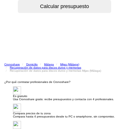
Cronoshare
Domicilio
Málaga
Mijas (Málaga)
Recuperación de datos para discos duros y memorias
Recuperación de datos para discos duros y memorias Mijas (Málaga)
¿Por qué contratar profesionales de Cronoshare?
Es gratuito
Usa Cronoshare gratis: recibe presupuestos y contacta con 4 profesionales.
Compara precios de tu zona
Compara hasta 4 presupuestos desde tu PC o smartphone, sin compromiso.