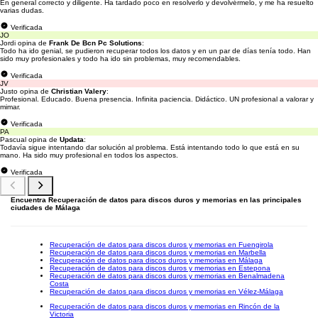
En general correcto y diligente. Ha tardado poco en resolverlo y devolvérmelo, y me ha resuelto
varias dudas.
Verificada
JO
Jordi opina de
Frank De Bcn Pc Solutions
:
Todo ha ido genial, se pudieron recuperar todos los datos y en un par de días tenía todo. Han
sido muy profesionales y todo ha ido sin problemas, muy recomendables.
Verificada
JV
Justo opina de
Christian Valery
:
Profesional. Educado. Buena presencia. Infinita paciencia. Didáctico. UN profesional a valorar y
mimar.
Verificada
PA
Pascual opina de
Updata
:
Todavía sigue intentando dar solución al problema. Está intentando todo lo que está en su
mano. Ha sido muy profesional en todos los aspectos.
Verificada
Encuentra Recuperación de datos para discos duros y memorias en las principales
ciudades de Málaga
Recuperación de datos para discos duros y memorias en Fuengirola
Recuperación de datos para discos duros y memorias en Marbella
Recuperación de datos para discos duros y memorias en Málaga
Recuperación de datos para discos duros y memorias en Estepona
Recuperación de datos para discos duros y memorias en Benalmadena
Costa
Recuperación de datos para discos duros y memorias en Vélez-Málaga
Recuperación de datos para discos duros y memorias en Rincón de la
Victoria