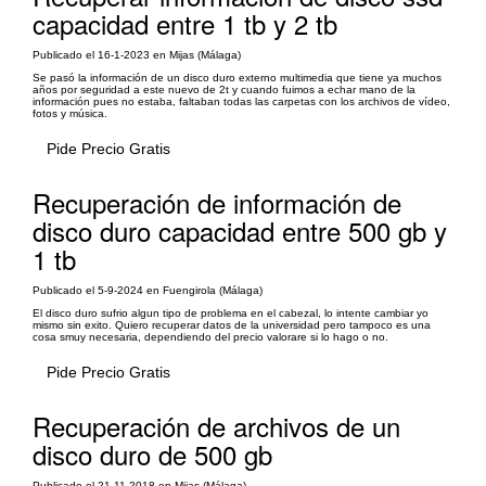
capacidad entre 1 tb y 2 tb
Publicado el 16-1-2023 en Mijas (Málaga)
Se pasó la información de un disco duro externo multimedia que tiene ya muchos
años por seguridad a este nuevo de 2t y cuando fuimos a echar mano de la
información pues no estaba, faltaban todas las carpetas con los archivos de vídeo,
fotos y música.
Pide Precio Gratis
Recuperación de información de
disco duro capacidad entre 500 gb y
1 tb
Publicado el 5-9-2024 en Fuengirola (Málaga)
El disco duro sufrio algun tipo de problema en el cabezal, lo intente cambiar yo
mismo sin exito. Quiero recuperar datos de la universidad pero tampoco es una
cosa smuy necesaria, dependiendo del precio valorare si lo hago o no.
Pide Precio Gratis
Recuperación de archivos de un
disco duro de 500 gb
Publicado el 21-11-2018 en Mijas (Málaga)