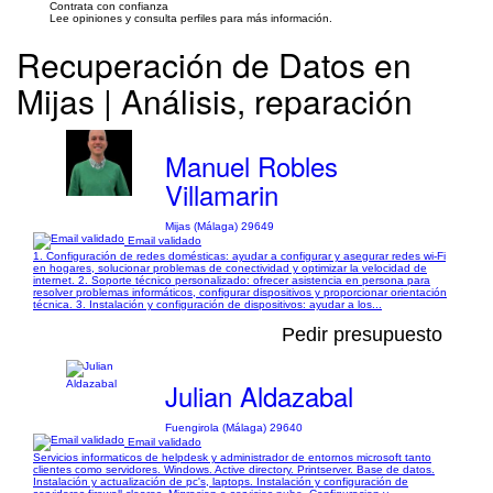
Contrata con confianza
Lee opiniones y consulta perfiles para más información.
Recuperación de Datos en
Mijas | Análisis, reparación
Manuel Robles
Villamarin
Mijas (Málaga) 29649
Email validado
1. Configuración de redes domésticas: ayudar a configurar y asegurar redes wi-Fi
en hogares, solucionar problemas de conectividad y optimizar la velocidad de
internet. 2. Soporte técnico personalizado: ofrecer asistencia en persona para
resolver problemas informáticos, configurar dispositivos y proporcionar orientación
técnica. 3. Instalación y configuración de dispositivos: ayudar a los...
Pedir presupuesto
Julian Aldazabal
Fuengirola (Málaga) 29640
Email validado
Servicios informaticos de helpdesk y administrador de entornos microsoft tanto
clientes como servidores. Windows. Active directory. Printserver. Base de datos.
Instalación y actualización de pc's, laptops. Instalación y configuración de