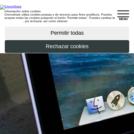
Información sobre cookies
Cronoshare utiliza cookies propias y de terceros para fines analíticos. Puedes
aceptar todas las cookies pulsando el botón “Permitir todas”. Puedes cambiar la
MENU
configuración
, y/o rechazar, así como obtener
más información
.