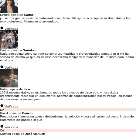
Kirsten opina de
Carlos
:
¡Tuve una gran experiencia trabajando con Carlos! Me ayudó a recuperar mi disco duro y fue
muy profesional. Altamente recomendado.
Verificada
Carlos opina de
Serinfon
:
Nada que opinar sobre su trato personal ,puntualidad y profesionalidad peroa a mi n me ha
servido de mucho ya que en mi caso necesitaba recuperar información de un disco duro `portail
en el que...
Verificada
Ruben opina de
Javi
:
100% recomendable, se me borraron todos los datos de un disco duro y necesitaba
urgentemente recuperar un documento, además de confidencialidad por mi trabajo, en menos
de una semana me recuperó...
Verificada
DA
David opina de
Dímelo
:
Proporciono información acerca del problema, la solución y una estimación del coste, indicando
claramente los pasos a seguir
Verificada
CA
Carmen opina de
José Manuel
: