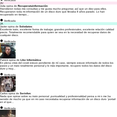
Verificada
JU
Julia opina de
Recuperatuinformación
:
Atendieron todas mis consultas y me gusta mucho preguntar, así que un diez para ellos.
Recuperaron toda mi información de un disco duro que llevaba 8 años parado. Lo han
recuperado en tiempo...
Verificada
JA
Javier opina de
Solodatos
:
Excelente trato, excelente forma de trabajar, grandes profesionales, excelente relación calidad
precio. Totalmente recomendable para quien se vea en la necesidad de recuperar datos de
cualquier disco.
Verificada
Patrick opina de
Like Informática
:
En plena crisis del covid estuvo pendiente de mí caso, siempre estuve informado de todos los
pasos y un trato totalmente personal y lo más importante, recupero todos los datos del disco
duro y muy...
Verificada
Carlos opina de
Serinfon
:
Nada que opinar sobre su trato personal ,puntualidad y profesionalidad peroa a mi n me ha
servido de mucho ya que en mi caso necesitaba recuperar información de un disco duro `portail
en el que...
Verificada