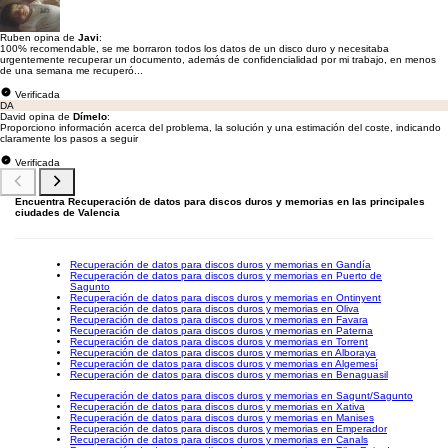
Ruben opina de
Javi
:
100% recomendable, se me borraron todos los datos de un disco duro y necesitaba
urgentemente recuperar un documento, además de confidencialidad por mi trabajo, en menos
de una semana me recuperó...
Verificada
DA
David opina de
Dímelo
:
Proporciono información acerca del problema, la solución y una estimación del coste, indicando
claramente los pasos a seguir
Verificada
Encuentra Recuperación de datos para discos duros y memorias en las principales
ciudades de Valencia
Recuperación de datos para discos duros y memorias en Gandía
Recuperación de datos para discos duros y memorias en Puerto de
Sagunto
Recuperación de datos para discos duros y memorias en Ontinyent
Recuperación de datos para discos duros y memorias en Oliva
Recuperación de datos para discos duros y memorias en Favara
Recuperación de datos para discos duros y memorias en Paterna
Recuperación de datos para discos duros y memorias en Torrent
Recuperación de datos para discos duros y memorias en Alboraya
Recuperación de datos para discos duros y memorias en Algemesí
Recuperación de datos para discos duros y memorias en Benaguasil
Recuperación de datos para discos duros y memorias en Sagunt/Sagunto
Recuperación de datos para discos duros y memorias en Xativa
Recuperación de datos para discos duros y memorias en Manises
Recuperación de datos para discos duros y memorias en Emperador
Recuperación de datos para discos duros y memorias en Canals