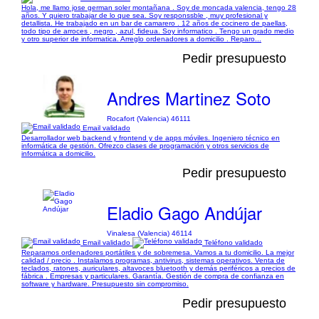
Hola, me llamo jose german soler montañana . Soy de moncada valencia, tengo 28
años. Y quiero trabajar de lo que sea. Soy responssble , muy profesional y
detallista. He trabajado en un bar de camarero . 12 años de cocinero de paellas,
todo tipo de arroces , negro , azul, fideua. Soy informatico . Tengo un grado medio
y otro superior de informatica. Arreglo ordenadores a domicilio . Reparo...
Pedir presupuesto
Andres Martinez Soto
Rocafort (Valencia) 46111
Email validado
Desarrollador web backend y frontend y de apps móviles. Ingeniero técnico en
informática de gestión. Ofrezco clases de programación y otros servicios de
informática a domicilio.
Pedir presupuesto
Eladio Gago Andújar
Vinalesa (Valencia) 46114
Email validado
Teléfono validado
Reparamos ordenadores portátiles y de sobremesa. Vamos a tu domicilio. La mejor
calidad / precio . Instalamos programas, antivirus, sistemas operativos. Venta de
teclados, ratones, auriculares, altavoces bluetooth y demás periféricos a precios de
fábrica . Empresas y particulares. Garantía. Gestión de compra de confianza en
software y hardware. Presupuesto sin compromiso.
Pedir presupuesto