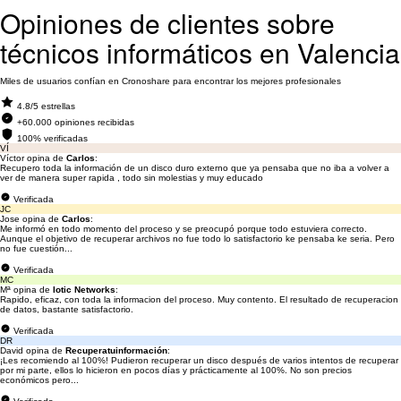
Opiniones de clientes sobre
técnicos informáticos en Valencia
Miles de usuarios confían en Cronoshare para encontrar los mejores profesionales
4.8/5 estrellas
+60.000 opiniones recibidas
100% verificadas
VÍ
Víctor opina de
Carlos
:
Recupero toda la información de un disco duro externo que ya pensaba que no iba a volver a
ver de manera super rapida , todo sin molestias y muy educado
Verificada
JC
Jose opina de
Carlos
:
Me informó en todo momento del proceso y se preocupó porque todo estuviera correcto.
Aunque el objetivo de recuperar archivos no fue todo lo satisfactorio ke pensaba ke seria. Pero
no fue cuestión...
Verificada
MC
Mª opina de
Iotic Networks
:
Rapido, eficaz, con toda la informacion del proceso. Muy contento. El resultado de recuperacion
de datos, bastante satisfactorio.
Verificada
DR
David opina de
Recuperatuinformación
:
¡Les recomiendo al 100%! Pudieron recuperar un disco después de varios intentos de recuperar
por mi parte, ellos lo hicieron en pocos días y prácticamente al 100%. No son precios
económicos pero...