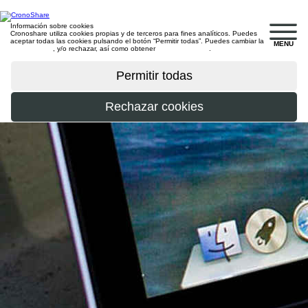
Información sobre cookies
Cronoshare utiliza cookies propias y de terceros para fines analíticos. Puedes
aceptar todas las cookies pulsando el botón “Permitir todas”. Puedes cambiar la
MENU
configuración
, y/o rechazar, así como obtener
más información
.