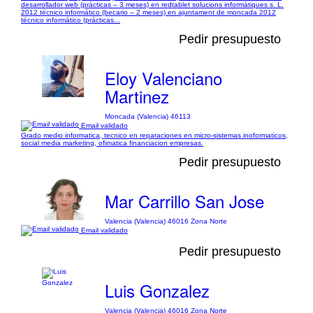
desarrollador web (prácticas – 3 meses) en redtablet solucions informàtiques s. L.
2012 técnico informático (becario – 2 meses) en ajuntament de moncada 2012
técnico informático (prácticas...
Pedir presupuesto
Eloy Valenciano
Martinez
Moncada (Valencia) 46113
Email validado
Grado medio informatica, tecnico en reparaciones en micro-sistemas inoformaticos,
social media marketing, ofimatica financiacion empresas.
Pedir presupuesto
Mar Carrillo San Jose
Valencia (Valencia) 46016 Zona Norte
Email validado
Pedir presupuesto
Luis Gonzalez
Valencia (Valencia) 46016 Zona Norte