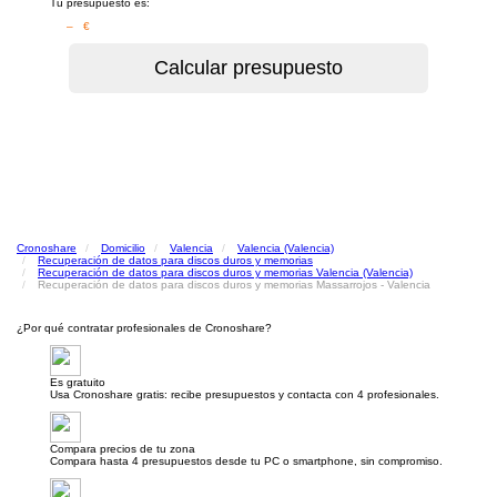
Tu presupuesto es:
– €
Cronoshare
Domicilio
Valencia
Valencia (Valencia)
Recuperación de datos para discos duros y memorias
Recuperación de datos para discos duros y memorias Valencia (Valencia)
Recuperación de datos para discos duros y memorias Massarrojos - Valencia
¿Por qué contratar profesionales de Cronoshare?
Es gratuito
Usa Cronoshare gratis: recibe presupuestos y contacta con 4 profesionales.
Compara precios de tu zona
Compara hasta 4 presupuestos desde tu PC o smartphone, sin compromiso.