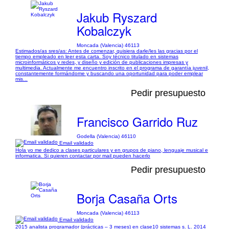
Jakub Ryszard
Kobalczyk
Moncada (Valencia) 46113
Estimados/as sres/as: Antes de comenzar, quisiera darle/les las gracias por el
tiempo empleado en leer esta carta. Soy técnico titulado en sistemas
microinformáticos y redes, y diseño y edición de publicaciones impresas y
multimedia. Actualmente me encuentro inscrito en el programa de garantía juvenil,
constantemente formándome y buscando una oportunidad para poder emplear
mis...
Pedir presupuesto
Francisco Garrido Ruz
Godella (Valencia) 46110
Email validado
Hola yo me dedico a clases particulares y en grupos de piano, lenguaje musical e
informatica. Si quieren contactar por mail pueden hacerlo
Pedir presupuesto
Borja Casaña Orts
Moncada (Valencia) 46113
Email validado
2015 analista programador (prácticas – 3 meses) en clase10 sistemas s. L. 2014