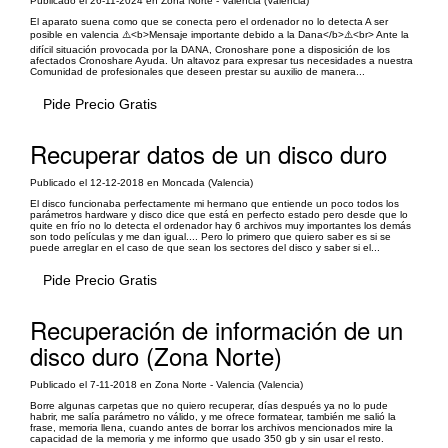
Publicado el 26-11-2024 en Zona Norte - Valencia (Valencia)
El aparato suena como que se conecta pero el ordenador no lo detecta A ser
posible en valencia ⚠️<b>Mensaje importante debido a la Dana</b>⚠️<br> Ante la
difícil situación provocada por la DANA, Cronoshare pone a disposición de los
afectados Cronoshare Ayuda. Un altavoz para expresar tus necesidades a nuestra
Comunidad de profesionales que deseen prestar su auxilio de manera...
Pide Precio Gratis
Recuperar datos de un disco duro
Publicado el 12-12-2018 en Moncada (Valencia)
El disco funcionaba perfectamente mi hermano que entiende un poco todos los
parámetros hardware y disco dice que está en perfecto estado pero desde que lo
quite en frío no lo detecta el ordenador hay 6 archivos muy importantes los demás
son todo películas y me dan igual.... Pero lo primero que quiero saber es si se
puede arreglar en el caso de que sean los sectores del disco y saber si el...
Pide Precio Gratis
Recuperación de información de un
disco duro (Zona Norte)
Publicado el 7-11-2018 en Zona Norte - Valencia (Valencia)
Borre algunas carpetas que no quiero recuperar, días después ya no lo pude
habrir, me salía parámetro no válido, y me ofrece formatear, también me salió la
frase, memoria llena, cuando antes de borrar los archivos mencionados mire la
capacidad de la memoria y me informo que usado 350 gb y sin usar el resto.