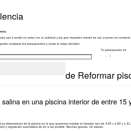
lencia
ncia
.
res van a recibir un aviso con tu solicitud y los que muestren interés se van a poner en contacto
a poder comparar los presupuestos y tomar la mejor decisión.
Tu presupuesto es:
– €
de Reformar pisc
 salina en una piscina interior de entre 15
Las dimensiones de la piscina en la que queremos instalar el clorador son de 3,65 x 3,90 x 1,41,
trol y regulación automática de ph a ser posible. Muchas gracias. Un saludo.