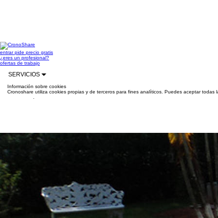
entrar
pide precio gratis
¿eres un profesional?
ofertas de trabajo
SERVICIOS
Información sobre cookies
Cronoshare utiliza cookies propias y de terceros para fines analíticos. Puedes aceptar todas 
información
.