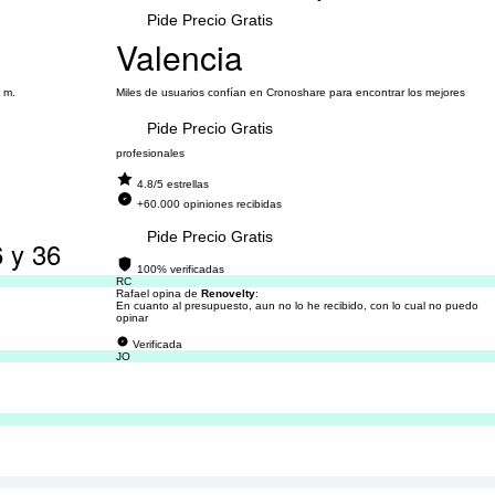
Pide Precio Gratis
Valencia
2 m.
Miles de usuarios confían en Cronoshare para encontrar los mejores
Pide Precio Gratis
profesionales
4.8/5 estrellas
+60.000 opiniones recibidas
Pide Precio Gratis
6 y 36
100% verificadas
RC
Rafael opina de
Renovelty
:
En cuanto al presupuesto, aun no lo he recibido, con lo cual no puedo
opinar
Verificada
JO