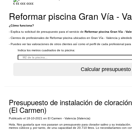
€
€€
€€€
€€€€
Reformar piscina Gran Vía - Va
¿Cómo funciona?
- Explica tu solicitud de presupuesto para el servicio de
Reformar piscina Gran Vía - Vale
- Cientos de profesionales de Reformar piscina ubicados en Gran Vía - Valencia y alrededo
- Puedes ver las valoraciones de otros clientes así como el perfil de cada profesional par
Indica los metros cuadrados de tu piscina:
Presupuesto de instalación de cloración
(El Carmen)
Publicado el 18-10-2021 en El Carmen - Valencia (Valencia)
Hola. Nos gustaría que nos pasaran un presupuesto para clorador salino y su instalación. 
metros cúbicos y, por tanto, de una capacidad de 20.710 litros. Lo necesitaríamos con con