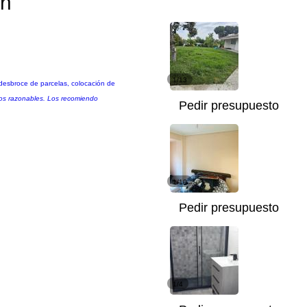
ón
1/13
desbroce de parcelas, colocación de
cios razonables. Los recomiendo
Pedir presupuesto
1/10
Pedir presupuesto
1/4