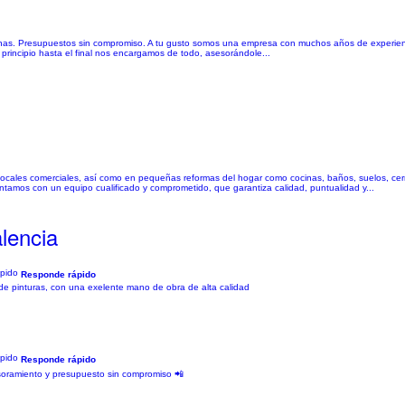
ficinas. Presupuestos sin compromiso. A tu gusto somos una empresa con muchos años de experien
principio hasta el final nos encargamos de todo, asesorándole...
 y locales comerciales, así como en pequeñas reformas del hogar como cocinas, baños, suelos, c
ontamos con un equipo cualificado y comprometido, que garantiza calidad, puntualidad y...
lencia
Responde rápido
 de pinturas, con una exelente mano de obra de alta calidad
Responde rápido
asesoramiento y presupuesto sin compromiso 📲