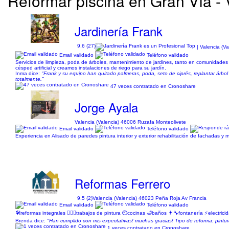
Reformar piscina en Gran Vía - 
Jardinería Frank
9,6 (27)
| Valencia (V
Email validado
Teléfono validado
Servicios de limpieza, poda de árboles, mantenimiento de jardines, tanto en comunidade
césped artificial y creamos instalaciones de riego para su jardín.
Inma dice:
"Frank y su equipo han quitado palmeras, poda, seto de ciprés, replantar árbol
totalmente."
47 veces contratado en Cronoshare
Jorge Ayala
Valencia (Valencia) 46006 Ruzafa Monteolivete
Email validado
Teléfono validado
Experiencia en Alisado de paredes pintura interior y exterior rehabilitación de fachadas 
Reformas Ferrero
9,5 (2)
Valencia (Valencia) 46023 Peña Roja Av Francia
Email validado
Teléfono validado
🛠️reformas integrales 👷🏻‍♂️trabajos de pintura ⏲️cocinas 🛁baños 👨‍🔧fontanería ⚡️elec
Brenda dice:
"Han cumplido con mis expectativas! muchas gracias! Tipo de reforma: pintu
1 veces contratado en Cronoshare