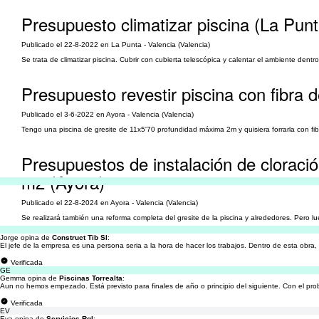
Presupuesto climatizar piscina (La Punt
Publicado el 22-8-2022 en La Punta - Valencia (Valencia)
Se trata de climatizar piscina. Cubrir con cubierta telescópica y calentar el ambiente den
Presupuesto revestir piscina con fibra d
Publicado el 3-6-2022 en Ayora - Valencia (Valencia)
Tengo una piscina de gresite de 11x5'70 profundidad máxima 2m y quisiera forrarla con fibra 
Presupuestos de instalación de cloració
m2 (Ayora)
Publicado el 22-8-2024 en Ayora - Valencia (Valencia)
Se realizará también una reforma completa del gresite de la piscina y alrededores. Pero lu
Jorge opina de
Construct Tib Sl
:
El jefe de la empresa es una persona seria a la hora de hacer los trabajos. Dentro de esta obra,
Verificada
GE
Gemma opina de
Piscinas Torrealta
:
Aun no hemos empezado. Está previsto para finales de año o principio del siguiente. Con el pro
Verificada
EV
Eva opina de
Servicios Rgl
: