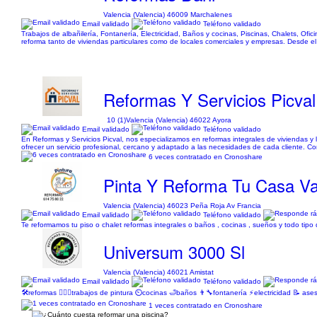
Valencia (Valencia) 46009 Marchalenes
Email validado
Teléfono validado
Trabajos de albañilería, Fontanería, Electricidad, Baños y cocinas, Piscinas, Chalets, O
reforma tanto de viviendas particulares como de locales comerciales y empresas. Desde el 
Reformas Y Servicios Picval
10 (1)
Valencia (Valencia) 46022 Ayora
Email validado
Teléfono validado
En Reformas y Servicios Picval, nos especializamos en reformas integrales de viviendas
ofrecer un servicio profesional, cercano y adaptado a las necesidades de cada cliente. C
6 veces contratado en Cronoshare
Pinta Y Reforma Tu Casa Va
Valencia (Valencia) 46023 Peña Roja Av Francia
Email validado
Teléfono validado
Te reformamos tu piso o chalet reformas integrales o baños , cocinas , sueños y todo tipo
Universum 3000 Sl
Valencia (Valencia) 46021 Amistat
Email validado
Teléfono validado
🛠️reformas 👷🏻‍♂️trabajos de pintura ⏲️cocinas 🛁baños 👨‍🔧fontanería ⚡️electricidad 📝 
1 veces contratado en Cronoshare