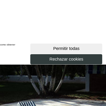
sí como obtener
más