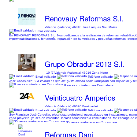
Renovauy Reformas S.l.
Valencia (Valencia) 46018 Tres Forques Nou Moles
Email validado
En RENOVAUY REFORMAS S.L. Nos dedicamos a la realización de reformas, rehabilitación y
impermeabilizaciones, fontanería, reparación de humedades y pequeñas reformas, ofrecien
Grupo Obradur 2013 S.l.
10 (2)
Valencia (Valencia) 46016 Zona Norte
Email validado
Teléfono validado
Jose Carlos dice:
"La verdad es que me gustó mucho como trabajaron son limpios muy punt
8 veces contratado en Cronoshare
Veinticuatro Amperios
Valencia (Valencia) 46020 Benimaclet
Email validado
Teléfono validado
Soy Francisco José Cordellat, electricista profesional especializado en instalaciones, mant
cada proyecto, ya sea en viviendas, locales comerciales o comunidades. Me encargo de ins
35 veces contratado en Cronoshare
Reformas Dani