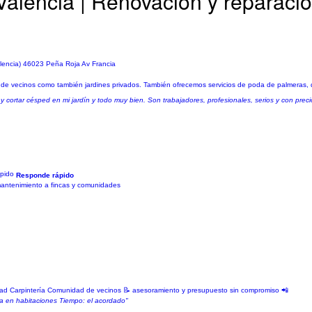
Valencia | Renovación y reparaci
alencia) 46023 Peña Roja Av Francia
s de vecinos como también jardines privados. También ofrecemos servicios de poda de palmeras, 
 y cortar césped en mi jardín y todo muy bien. Son trabajadores, profesionales, serios y con pre
Responde rápido
y mantenimiento a fincas y comunidades
tricidad Carpintería Comunidad de vecinos 📝 asesoramiento y presupuesto sin compromiso 📲
ra en habitaciones Tiempo: el acordado"