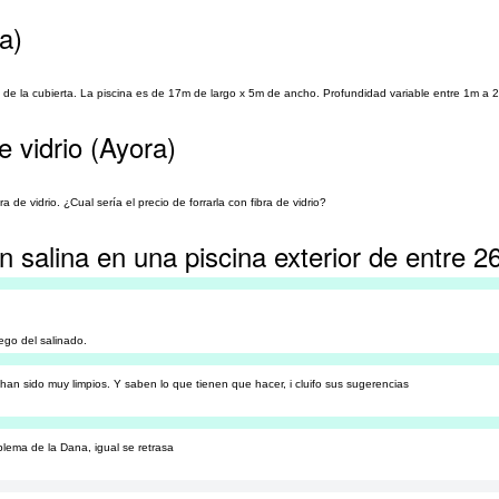
a)
tro de la cubierta. La piscina es de 17m de largo x 5m de ancho. Profundidad variable entre 1m a 
e vidrio (Ayora)
de vidrio. ¿Cual sería el precio de forrarla con fibra de vidrio?
n salina en una piscina exterior de entre 2
ego del salinado.
 han sido muy limpios. Y saben lo que tienen que hacer, i cluifo sus sugerencias
blema de la Dana, igual se retrasa