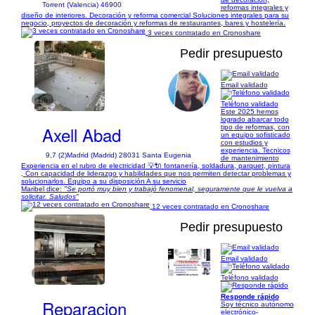
Torrent (Valencia) 46900
reformas integrales y
diseño de interiores. Decoración y reforma comercial Soluciones integrales para su
negocio, proyectos de decoración y reformas de restaurantes, bares y hostelería.
3 veces contratado en Cronoshare
Pedir presupuesto
Email validado
1/8
Teléfono validado
Este 2025 hemos
logrado abarcar todo
Axell Abad
tipo de reformas, con
un equipo sofisticado
con estudios y
experiencia. Tecnicos
9,7 (2)
Madrid (Madrid) 28031 Santa Eugenia
de mantenimiento
Experiencia en el rubro de electricidad 💡🔌 fontanería, soldadura, parquet, pintura
, Con capacidad de liderazgo y habilidades que nos permiten detectar problemas y
solucionarlos. Equipo a su disposición A su servicio
Maribel dice:
"Se portó muy bien y trabajó fenomenal, seguramente que le vuelva a
solicitar. Saludos"
12 veces contratado en Cronoshare
Pedir presupuesto
Email validado
1/11
Teléfono validado
Responde rápido
Reparacion
Soy técnico autónomo
electrónico-