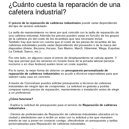
¿Cuánto cuesta la reparación de una
cafetera industrial?
El
precio de la reparación de cafeteras industriales
puede variar dependiendo
del tipo de servicio solicitado.
La tarifa de mantenimiento no tiene por qué coincidir con la tarifa de reparación de
una cafetera industrial. Además los precios pueden variar en función de los grupos
de la cafetera y/o del coste de los recambios que sea necesario incluir.
También hay que tener en cuenta que el coste de las piezas de recambio de las
cafeteras industriales puede variar dependiendo del proveedor o de la marca del
dispositivo (Ariete, Bezzera, Ascaso, San Marino, Marcfi, Vibiemme, Wega, Expobar,
La Cimbali, Saeco, etc.).
Por otro lado, en algunos casos el precio de desplazamiento se calcula aparte. Y
hay que pensar que los servicios en horario fuera de la jornada laboral (servicio
nocturno o en días festivos) suelen tener un coste superior.
Por lo tanto, la mejor forma de obtener un
presupuesto personalizado de
reparación de cafeteras industriales
es acudir a técnicos especialistas para que
valoren cada caso en concreto.
A través de Cronoshare puedes solicitar presupuesto a técnicos de cafeteras
industriales sin ningún tipo de compromiso. La solicitud es gratuita y podrás
comparar varios precios de reparación, mantenimiento o instalación antes de elegir
a un profesional.
¿Cómo funciona?
- Explica tu solicitud de presupuesto para el servicio de
Reparación de cafeteras
industriales
.
- Cientos de profesionales de Reparación de cafeteras industriales ubicados en tu
ciudad y alrededores van a recibir un aviso con tu solicitud y los que muestren
interés se van a poner en contacto contigo, ofreciéndote un presupuesto y tarifas
personalizadas para Reparación de cafeteras industriales.