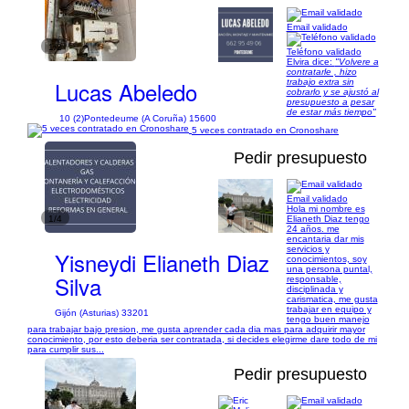
Email validado
1/2
Teléfono validado
Elvira dice:
"Volvere a
contratarle , hizo
Lucas Abeledo
trabajo extra sin
cobrarlo y se ajustó al
presupuesto a pesar
de estar más tiempo"
10 (2)
Pontedeume (A Coruña) 15600
5 veces contratado en Cronoshare
Pedir presupuesto
Email validado
Hola mi nombre es
1/4
Elianeth Diaz tengo
24 años. me
encantaria dar mis
servicios y
Yisneydi Elianeth Diaz
conocimientos, soy
una persona puntal,
Silva
responsable,
disciplinada y
carismatica, me gusta
trabajar en equipo y
Gijón (Asturias) 33201
tengo buen manejo
para trabajar bajo presion, me gusta aprender cada dia mas para adquirir mayor
conocimiento, por esto deberia ser contratada, si decides elegirme dare todo de mi
para cumplir sus...
Pedir presupuesto