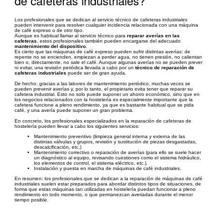
de cafeteras industriales?
Los profesionales que se dedican al servicio técnico de cafeteras industriales
pueden intervenir para resolver cualquier incidencia relacionada con una máquina
de café expreso o de otro tipo.
Aunque es habitual llamar al servicio técnico para
reparar averías en las
cafeteras
, estos profesionales también pueden encargarse del adecuado
mantenimiento del dispositivo
.
Es cierto que las máquinas de café expreso pueden sufrir distintas averías: de
repente no se encienden, empiezan a perder agua, no tienen presión, no calientan
bien o, directamente, no sale el café. Aunque algunas averías no se pueden prever
ni evitar, una revisión periódica llevada a cabo por un
técnico de reparación de
cafeteras industriales
puede ser de gran ayuda.
De hecho, gracias a las labores de mantenimiento periódico, muchas veces se
pueden prevenir averías y, por lo tanto, el propietario evita tener que reparar su
cafetera industrial. Esto no solo puede suponer un ahorro económico, sino que en
los negocios relacionados con la hostelería es especialmente importante que la
cafetera funcione a pleno rendimiento, ya que es bastante habitual que se pida
café, y una avería puede suponer un gran problema.
En concreto, los profesionales especializados en la reparación de cafeteras de
hostelería pueden llevar a cabo los siguientes servicios:
Mantenimiento preventivo (limpieza general interna y externa de las
distintas válvulas y grupos, revisión y sustitución de piezas desgastadas,
descalcificación, etc.)
Mantenimiento correctivo o reparación de averías (para ello se suele hacer
un diagnóstico al equipo, revisando cuestiones como el sistema hidráulico,
los elementos de control, el sistema eléctrico, etc.).
Instalación y puesta en marcha de máquinas de café industriales.
En resumen: los profesionales que se dedican a la reparación de máquinas de café
industriales suelen estar preparados para abordar distintos tipos de situaciones, de
forma que estas máquinas tan utilizadas en hostelería puedan funcionar a pleno
rendimiento en todo momento, o que permanezcan averiadas durante el menor
tiempo posible.