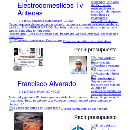
Electrodomesticos Tv
informático, con más
de 15 años de
experiencia en la
Antenas
reparación de equipos
electrónicos e
informáticos,
9,3 (5)
Guadalajara (Guadalajara) 19002
electrodomésticos...
Reparo equipos de gama blanca y marrón, porteros automáticos y antenas de tv y
satélite... SIN INTERMEDIARIOS. También realizamos transportes de personas y
cargas pequeñas en furgoneta
Roberto dice:
"Creo que el tiempo del trabajo fue un poco excesivo ,por lo demas
todo bien."
12 veces contratado en Cronoshare
Pedir presupuesto
Email validado
1/1
Teléfono validado
Responde rápido
Francisco Alvarado
Soy una persona
proactiva con más de
22 años de
experiencia brindando
9,5 (2)
Alfafar (Valencia) 46910
servicios profesiónales
Seriedad y garantía El cliente quede satisfecho con nuestro desarrollo profesional
Paco dice:
"Buen trabajador el sr francisco, también realizó varios trabajos en
chueca👍🏻."
3 veces contratado en Cronoshare
Pedir presupuesto