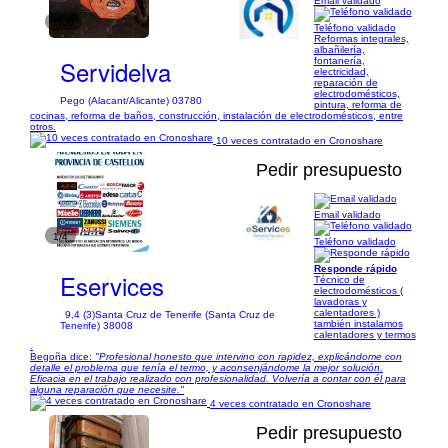
Email validado
1/60
Teléfono validado
Reformas integrales,
albañilería,
Servidelva
fontanería,
electricidad,
reparación de
electrodomésticos,
Pego (Alacant/Alicante) 03780
pintura, reforma de
cocinas, reforma de baños, construcción, instalación de electrodomésticos, entre
otros.
10 veces contratado en Cronoshare
Pedir presupuesto
Email validado
1/4
Teléfono validado
Responde rápido
Eservices
Técnico de
electrodomésticos (
lavadoras y
calentadores )
9,4 (3)
Santa Cruz de Tenerife (Santa Cruz de
también instalamos
Tenerife) 38008
calentadores y termos
.
Begoña dice:
"Profesional honesto que intervino con rapidez, explicándome con
detalle el problema que tenía el termo, y aconsenjándome la mejor solución.
Eficacia en el trabajo realizado con profesionalidad. Volvería a contar con él para
alguna reparación que necesite."
4 veces contratado en Cronoshare
Pedir presupuesto