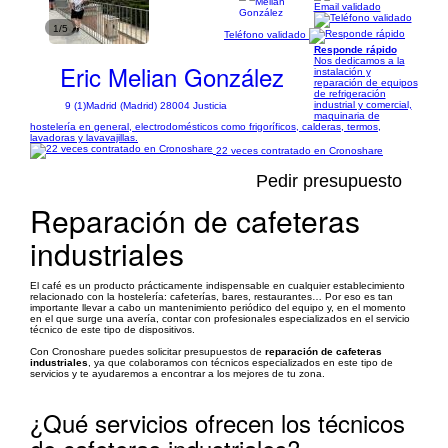
Email validado
1/5
Teléfono validado
Responde rápido
Nos dedicamos a la
Eric Melian González
instalación y
reparación de equipos
de refrigeración
industrial y comercial,
9 (1)
Madrid (Madrid) 28004 Justicia
maquinaria de
hostelería en general, electrodomésticos como frigoríficos, calderas, termos,
lavadoras y lavavajillas.
22 veces contratado en Cronoshare
Pedir presupuesto
Reparación de cafeteras
industriales
El café es un producto prácticamente indispensable en cualquier establecimiento
relacionado con la hostelería: cafeterías, bares, restaurantes… Por eso es tan
importante llevar a cabo un mantenimiento periódico del equipo y, en el momento
en el que surge una avería, contar con profesionales especializados en el servicio
técnico de este tipo de dispositivos.
Con Cronoshare puedes solicitar presupuestos de
reparación de cafeteras
industriales
, ya que colaboramos con técnicos especializados en este tipo de
servicios y te ayudaremos a encontrar a los mejores de tu zona.
¿Qué servicios ofrecen los técnicos