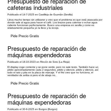
Presupuesto de reparación de
cafeteras industriales
Publicado el 14-7-2025 en Castilleja de Guzmán (Sevilla)
Lleva mucho tiempo sin utilizarse y creo que el problema es que está atascada por
donde sale al agua para hacer el café. Los brazos para calentar o echar agua
caliente funcionan perfectamente. Busco una empresa en sevilla y como es
relativamente pequeña yo la llevo y la recojo.
Pide Precio Gratis
Presupuesto de reparación de
máquinas expendedoras
Publicado el 18-10-2023 en Rincón de Soto (La Rioja)
El display coge corriente y se pone verde, pero no sale texto. También hace un
pitido aproximadamente cada 2 segundos, pitido y silencio, pitido y silencio, así
todo el rato y pita en la placa de marcaje. Y el frio creo que no funciona, el
ventilador de arriba si pero el de abajo no.
Pide Precio Gratis
Presupuesto de reparación de
máquinas expendedoras
Publicado el 30-6-2025 en Burgos (Burgos)