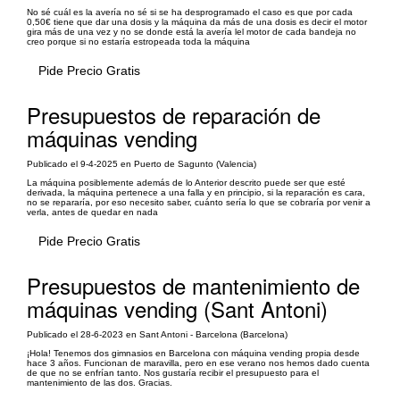
No sé cuál es la avería no sé si se ha desprogramado el caso es que por cada
0,50€ tiene que dar una dosis y la máquina da más de una dosis es decir el motor
gira más de una vez y no se donde está la avería lel motor de cada bandeja no
creo porque si no estaría estropeada toda la máquina
Pide Precio Gratis
Presupuestos de reparación de
máquinas vending
Publicado el 9-4-2025 en Puerto de Sagunto (Valencia)
La máquina posiblemente además de lo Anterior descrito puede ser que esté
derivada, la máquina pertenece a una falla y en principio, si la reparación es cara,
no se repararía, por eso necesito saber, cuánto sería lo que se cobraría por venir a
verla, antes de quedar en nada
Pide Precio Gratis
Presupuestos de mantenimiento de
máquinas vending (Sant Antoni)
Publicado el 28-6-2023 en Sant Antoni - Barcelona (Barcelona)
¡Hola! Tenemos dos gimnasios en Barcelona con máquina vending propia desde
hace 3 años. Funcionan de maravilla, pero en ese verano nos hemos dado cuenta
de que no se enfrían tanto. Nos gustaría recibir el presupuesto para el
mantenimiento de las dos. Gracias.