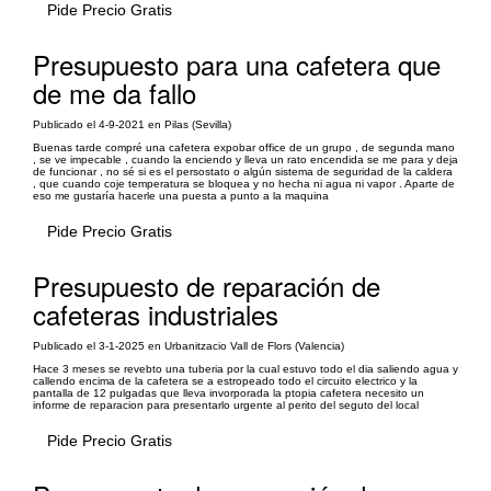
Pide Precio Gratis
Presupuesto para una cafetera que
de me da fallo
Publicado el 4-9-2021 en Pilas (Sevilla)
Buenas tarde compré una cafetera expobar office de un grupo , de segunda mano
, se ve impecable , cuando la enciendo y lleva un rato encendida se me para y deja
de funcionar , no sé si es el persostato o algún sistema de seguridad de la caldera
, que cuando coje temperatura se bloquea y no hecha ni agua ni vapor . Aparte de
eso me gustaría hacerle una puesta a punto a la maquina
Pide Precio Gratis
Presupuesto de reparación de
cafeteras industriales
Publicado el 3-1-2025 en Urbanitzacio Vall de Flors (Valencia)
Hace 3 meses se revebto una tuberia por la cual estuvo todo el dia saliendo agua y
callendo encima de la cafetera se a estropeado todo el circuito electrico y la
pantalla de 12 pulgadas que lleva invorporada la ptopia cafetera necesito un
informe de reparacion para presentarlo urgente al perito del seguto del local
Pide Precio Gratis