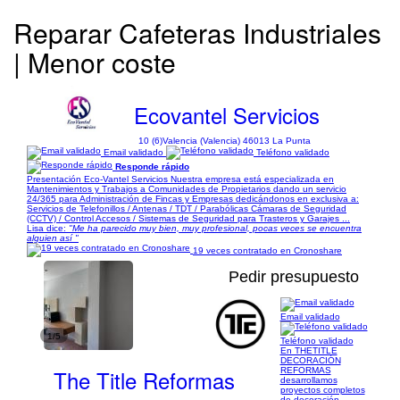
Reparar Cafeteras Industriales
| Menor coste
Ecovantel Servicios
10 (6)
Valencia (Valencia) 46013 La Punta
Email validado
Teléfono validado
Responde rápido
Presentación Eco-Vantel Servicios Nuestra empresa está especializada en
Mantenimientos y Trabajos a Comunidades de Propietarios dando un servicio
24/365 para Administración de Fincas y Empresas dedicándonos en exclusiva a:
Servicios de Telefonillos / Antenas / TDT / Parabólicas Cámaras de Seguridad
(CCTV) / Control Accesos / Sistemas de Seguridad para Trasteros y Garajes ...
Lisa dice:
"Me ha parecido muy bien, muy profesional, pocas veces se encuentra
alguien así "
19 veces contratado en Cronoshare
Pedir presupuesto
Email validado
1/5
Teléfono validado
En THETITLE
DECORACIÓN
The Title Reformas
REFORMAS
desarrollamos
proyectos completos
de decoración,