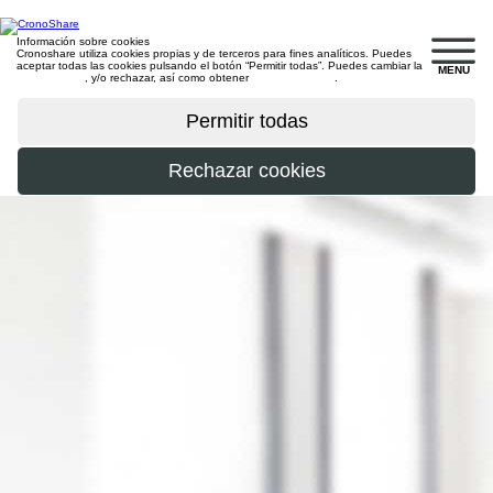
Información sobre cookies
Cronoshare utiliza cookies propias y de terceros para fines analíticos. Puedes
aceptar todas las cookies pulsando el botón “Permitir todas”. Puedes cambiar la
MENU
configuración
, y/o rechazar, así como obtener
más información
.