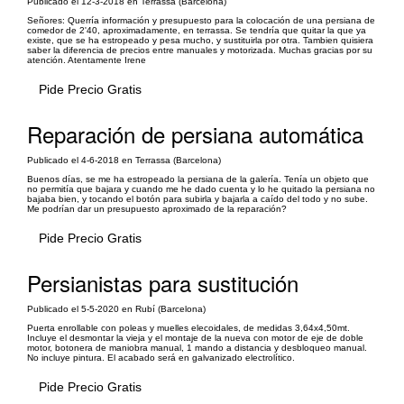
Publicado el 12-3-2018 en Terrassa (Barcelona)
Señores: Querría información y presupuesto para la colocación de una persiana de
comedor de 2'40, aproximadamente, en terrassa. Se tendría que quitar la que ya
existe, que se ha estropeado y pesa mucho, y sustituirla por otra. Tambien quisiera
saber la diferencia de precios entre manuales y motorizada. Muchas gracias por su
atención. Atentamente Irene
Pide Precio Gratis
Reparación de persiana automática
Publicado el 4-6-2018 en Terrassa (Barcelona)
Buenos días, se me ha estropeado la persiana de la galería. Tenía un objeto que
no permitía que bajara y cuando me he dado cuenta y lo he quitado la persiana no
bajaba bien, y tocando el botón para subirla y bajarla a caído del todo y no sube.
Me podrían dar un presupuesto aproximado de la reparación?
Pide Precio Gratis
Persianistas para sustitución
Publicado el 5-5-2020 en Rubí (Barcelona)
Puerta enrollable con poleas y muelles elecoidales, de medidas 3,64x4,50mt.
Incluye el desmontar la vieja y el montaje de la nueva con motor de eje de doble
motor, botonera de maniobra manual, 1 mando a distancia y desbloqueo manual.
No incluye pintura. El acabado será en galvanizado electrolítico.
Pide Precio Gratis