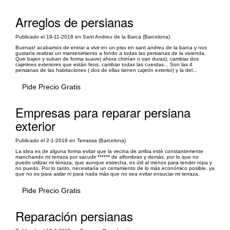
Arreglos de persianas
Publicado el 19-11-2018 en Sant Andreu de la Barca (Barcelona)
Buenas! acabamos de entrar a vivir en un piso en sant andreu de la barca y nos
gustaría realizar un mantenimiento a fondo a todas las persianas de la vivienda.
Que bajen y suban de forma suave( ahora chirrían o van duras), cambiar dos
cajetines exteriores que están feos, cambiar todas las cuerdas... Son las 4
persianas de las habitaciones ( dos de ellas tienen cajetín exterior) y la del...
Pide Precio Gratis
Empresas para reparar persiana
exterior
Publicado el 2-1-2018 en Terrassa (Barcelona)
La idea es de alguna forma evitar que la vecina de arriba esté constantemente
manchando mi terraza por sacudir ****** de alfombras y demás, por lo que no
puedo utilizar mi terraza, que aunque estrecha, es útil al menos para tender ropa y
no puedo. Por lo tanto, necesitaría un cerramiento de lo más económico posible, ya
que no es para aislar ni para nada más que no sea evitar ensuciar mi terraza.
Pide Precio Gratis
Reparación persianas