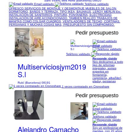
Sant Vicenç dels Horts (Barcelona) 08620
Email validado
Teléfono validado
OFRESCO SERVICIOS DE MONTAJE Y DESMONTAJE MUEBLES DE SALON,
DORMITORIO, BAÑOS Y TERRAZA. TIPO IKEA, BAUHAUS, LEROY MERLIN Etc.
INSTALACIÓN DE SANITARIOS, PINTURA, FONTANERÍA, ELECTRICIDAD,
INSTALACIÓN DE AIRE ACONDICIONADO. TAMBIEN REALIZO TRABAJOS DE
MANITAS COMO COLGAR CUADROS, VENTILADORES DE TECHO, CORTINAS.
PERSIANAS Y MUCHAS COSAS MAS, PRESUPUESTO SIN COMPROMISO.
Pedir presupuesto
Email validado
1/4
Teléfono validado
Responde rápido
Nos dedicamos a todo
Multiserviciosjym2019
tipo de reformas
integrales, somos
S.l
expertos en
fontanería,
carpintería, albañilerí,
pladur, persianas
Rubí (Barcelona) 08191
1 veces contratado en Cronoshare
Pedir presupuesto
Email validado
1/9
Teléfono validado
Responde rápido
Alejandro Camacho
Soy un profesional de
manitas, con 20 años