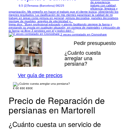
de experiencia,
trabajo con calidad,
9,5 (2)
Terrassa (Barcelona) 08225
eficiencia, limpieza y
organización. Me empeño en hacer el trabajo que el cliente busca, obteniendo los
mejores resultados. La clasificación de mis clientes garantizan la calidad de mi
trabajo en áreas como pintura en general, pintura decorativa, paneles decorativos,
montaje de muebles, arreglos de electricidad y...
Imma dice:
"Buen profesional educado y atento facilitando siempre la faena y
prestando su ayuda en cualquier situación, en compra de materiales y ejecución de
la faena ya llevo 3 servicios con el y todos bien ."
2 veces contratado en Cronoshare
Pedir presupuesto
¿Cuánto cuesta
arreglar una
persiana?
1/3
Ver guía de precios
€
€€
€€€
€€€€
Precio de Reparación de
persianas en Martorell
¿Cuánto cuesta un servicio de