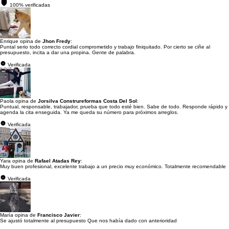
100% verificadas
Enrique opina de
Jhon Fredy
:
Puntal serio todo correcto cordial comprometido y trabajo finiquitado. Por cierto se ciñe al
presupuesto, incita a dar una propina. Gente de palabra.
Verificada
Paola opina de
Jorsilva Construreformas Costa Del Sol
:
Puntual, responsable, trabajador, prueba que todo esté bien. Sabe de todo. Responde rápido y
agenda la cita enseguida. Ya me queda su número para próximos arreglos.
Verificada
Yara opina de
Rafael Atadas Rey
:
Muy buen profesional, excelente trabajo a un precio muy económico. Totalmente recomendable
Verificada
María opina de
Francisco Javier
:
Se ajustó totalmente al presupuesto Que nos había dado con anterioridad