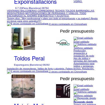
Expoinstallacions
VIDRIO.
9,7 (3)
Piera (Barcelona) 08784
VENTANAS,BALCONERAS,CORREDERAS,TECHOS,TOLDOS,BARRANDILLAS,
MOSQUITERAS,MOTORIZACIONES DE PERSIANAS Y VINILOS. TODO
ENCAMINADO AL AHORRO ENERGÉTICO Y ACÚSTICO.
Tommy dice:
"Muy professional y claro con todo el presupuesto y su trabajo!! Repito
en breve para otros arreglos!!!!"
8 veces contratado en Cronoshare
Pedir presupuesto
Email validado
1/14
Teléfono validado
Producción,
reparación e
Toldos Peral
instalación de todo
tipo de toldos y
pérgolas del mercado.
Automatismos para
Esparreguera (Barcelona) 08292
toldos y persianas.
Instalación de mosquiteras. Vallas de forja y aluminio. Falsos techos. Rotulación.
2 veces contratado en Cronoshare
Pedir presupuesto
Email validado
1/14
Teléfono validado
Responde rápido
Somos una empresa