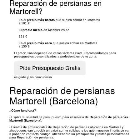
Reparación de persianas en
Martorell?
Es el
precio más barato
que suelen cobrar en Martorell
↓
101 €
El
precio medio
en Martorell es de
121 €
Es el
precio más caro
que suelen cobrar en Martorell
↑
150 €
El precio final depende de varios factores clave. Recomendamos pedir
presupuestos personalizados a profesionales de tu zona.
es gratis y sin compromiso
Reparación de persianas
Martorell (Barcelona)
¿Cómo funciona?
- Explica tu solicitud de presupuesto para el servicio de
Reparación de persianas
Martorell (Barcelona)
.
- Cientos de profesionales de Reparación de persianas ubicados en Martorell y
alrededores van a recibir un aviso con tu solicitud y los que muestren interés se van
a poner en contacto contigo, ofreciéndote un presupuesto y tarifas personalizadas
para Reparación de persianas.