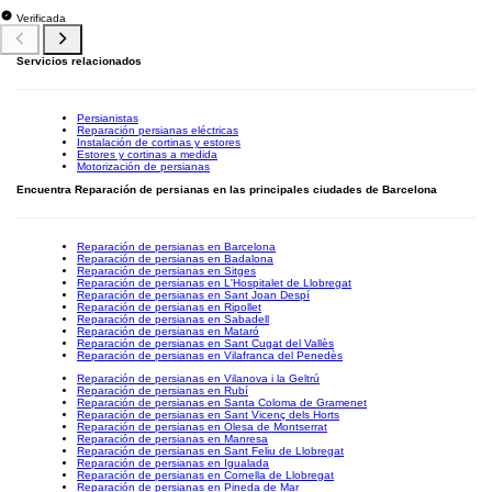
Verificada
Servicios relacionados
Persianistas
Reparación persianas eléctricas
Instalación de cortinas y estores
Estores y cortinas a medida
Motorización de persianas
Encuentra Reparación de persianas en las principales ciudades de Barcelona
Reparación de persianas en Barcelona
Reparación de persianas en Badalona
Reparación de persianas en Sitges
Reparación de persianas en L'Hospitalet de Llobregat
Reparación de persianas en Sant Joan Despí
Reparación de persianas en Ripollet
Reparación de persianas en Sabadell
Reparación de persianas en Mataró
Reparación de persianas en Sant Cugat del Vallès
Reparación de persianas en Vilafranca del Penedès
Reparación de persianas en Vilanova i la Geltrú
Reparación de persianas en Rubí
Reparación de persianas en Santa Coloma de Gramenet
Reparación de persianas en Sant Vicenç dels Horts
Reparación de persianas en Olesa de Montserrat
Reparación de persianas en Manresa
Reparación de persianas en Sant Feliu de Llobregat
Reparación de persianas en Igualada
Reparación de persianas en Cornella de Llobregat
Reparación de persianas en Pineda de Mar