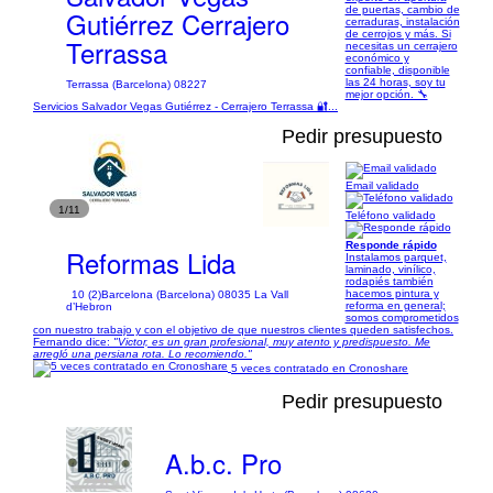
de puertas, cambio de
Gutiérrez Cerrajero
cerraduras, instalación
de cerrojos y más. Si
Terrassa
necesitas un cerrajero
económico y
confiable, disponible
las 24 horas, soy tu
Terrassa (Barcelona) 08227
mejor opción. 🔧
Servicios Salvador Vegas Gutiérrez - Cerrajero Terrassa 🔐...
Pedir presupuesto
Email validado
1/11
Teléfono validado
Responde rápido
Reformas Lida
Instalamos parquet,
laminado, vinílico,
rodapiés también
hacemos pintura y
10 (2)
Barcelona (Barcelona) 08035 La Vall
reforma en general;
d’Hebron
somos comprometidos
con nuestro trabajo y con el objetivo de que nuestros clientes queden satisfechos.
Fernando dice:
"Victor, es un gran profesional, muy atento y predispuesto. Me
arregló una persiana rota. Lo recomiendo."
5 veces contratado en Cronoshare
Pedir presupuesto
A.b.c. Pro