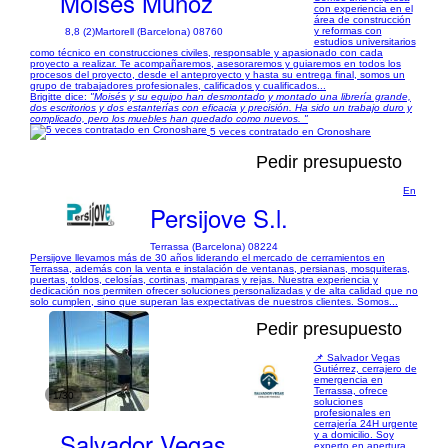
Moisés Muñoz
con experiencia en el
área de construcción
y reformas con
8,8 (2)
Martorell (Barcelona) 08760
estudios universitarios
como técnico en construcciones civiles, responsable y apasionado con cada
proyecto a realizar. Te acompañaremos, asesoraremos y guiaremos en todos los
procesos del proyecto, desde el anteproyecto y hasta su entrega final, somos un
grupo de trabajadores profesionales, calificados y cualificados...
Brigitte dice:
"Moisés y su equipo han desmontado y montado una librería grande,
dos escritorios y dos estanterías con eficacia y precisión. Ha sido un trabajo duro y
complicado, pero los muebles han quedado como nuevos. "
5 veces contratado en Cronoshare
Pedir presupuesto
En
Persijove S.l.
Terrassa (Barcelona) 08224
Persijove llevamos más de 30 años liderando el mercado de cerramientos en
Terrassa, además con la venta e instalación de ventanas, persianas, mosquiteras,
puertas, toldos, celosías, cortinas, mamparas y rejas. Nuestra experiencia y
dedicación nos permiten ofrecer soluciones personalizadas y de alta calidad que no
solo cumplen, sino que superan las expectativas de nuestros clientes. Somos...
Pedir presupuesto
📌 Salvador Vegas
Gutiérrez, cerrajero de
emergencia en
Terrassa, ofrece
1/30
soluciones
profesionales en
cerrajería 24H urgente
Salvador Vegas
y a domicilio. Soy
experto en apertura