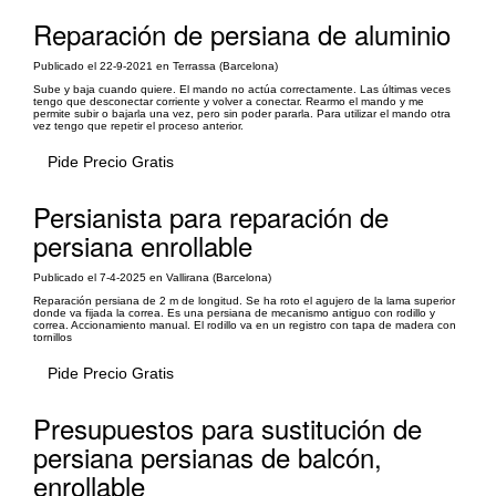
Reparación de persiana de aluminio
Publicado el 22-9-2021 en Terrassa (Barcelona)
Sube y baja cuando quiere. El mando no actúa correctamente. Las últimas veces
tengo que desconectar corriente y volver a conectar. Rearmo el mando y me
permite subir o bajarla una vez, pero sin poder pararla. Para utilizar el mando otra
vez tengo que repetir el proceso anterior.
Pide Precio Gratis
Persianista para reparación de
persiana enrollable
Publicado el 7-4-2025 en Vallirana (Barcelona)
Reparación persiana de 2 m de longitud. Se ha roto el agujero de la lama superior
donde va fijada la correa. Es una persiana de mecanismo antiguo con rodillo y
correa. Accionamiento manual. El rodillo va en un registro con tapa de madera con
tornillos
Pide Precio Gratis
Presupuestos para sustitución de
persiana persianas de balcón,
enrollable