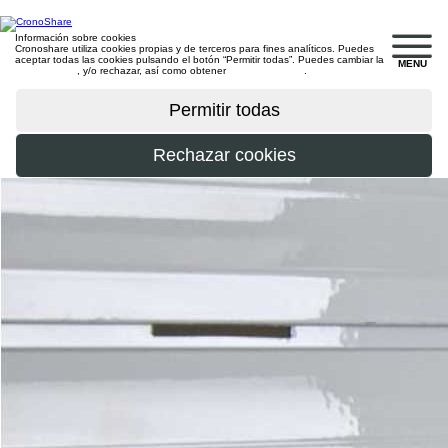
Información sobre cookies
Cronoshare utiliza cookies propias y de terceros para fines analíticos. Puedes
aceptar todas las cookies pulsando el botón “Permitir todas”. Puedes cambiar la
MENU
configuración
, y/o rechazar, así como obtener
más información
.