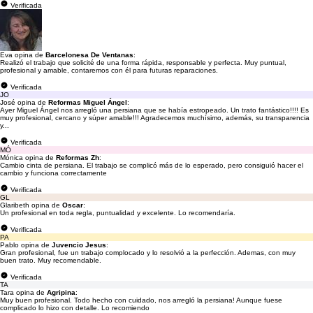
Verificada
Eva opina de
Barcelonesa De Ventanas
:
Realizó el trabajo que solicité de una forma rápida, responsable y perfecta. Muy puntual,
profesional y amable, contaremos con él para futuras reparaciones.
Verificada
JO
José opina de
Reformas Miguel Ángel
:
Ayer Miguel Ángel nos arregló una persiana que se había estropeado. Un trato fantástico!!!! Es
muy profesional, cercano y súper amable!!! Agradecemos muchísimo, además, su transparencia
y...
Verificada
MÓ
Mónica opina de
Reformas Zh
:
Cambio cinta de persiana. El trabajo se complicó más de lo esperado, pero consiguió hacer el
cambio y funciona correctamente
Verificada
GL
Glaribeth opina de
Oscar
:
Un profesional en toda regla, puntualidad y excelente. Lo recomendaría.
Verificada
PA
Pablo opina de
Juvencio Jesus
:
Gran profesional, fue un trabajo complocado y lo resolvió a la perfección. Ademas, con muy
buen trato. Muy recomendable.
Verificada
TA
Tara opina de
Agripina
:
Muy buen profesional. Todo hecho con cuidado, nos arregló la persiana! Aunque fuese
complicado lo hizo con detalle. Lo recomiendo