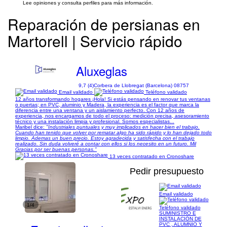
Lee opiniones y consulta perfiles para más información.
Reparación de persianas en
Martorell | Servicio rápido
Aluxeglas
9,7 (4)
Corbera de Llobregat (Barcelona) 08757
Email validado
Teléfono validado
12 años transformando hogares ¡Hola! Si estás pensando en renovar tus ventanas
o puertas; en PVC, aluminio y Madera, la experiencia es el factor que marca la
diferencia entre una ventana y un aislamiento perfecto. Con 12 años de
experiencia, nos encargamos de todo el proceso: medición precisa, asesoramiento
técnico y una instalación limpia y profesional. Somos especialistas...
Maribel dice:
"Industriales puntuales y muy implicados en hacer bien el trabajo.
Cuando han tenido que volver por rematar algo ha sido rápido y lo han dejado todo
limpio. Ademas un buen precio. Estoy agradecida y satisfecha con el trabajo
realizado. Sin duda volveré a contar con ellos si los necesito en un futuro. Mil
Gracias por ser buenas personas."
13 veces contratado en Cronoshare
Pedir presupuesto
Email validado
1/4
Teléfono validado
SUMINISTRO E
INSTALACIÓN DE
PVC , ALUMNIO Y