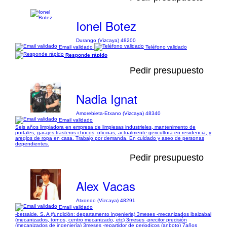
Ionel Botez
Durango (Vizcaya) 48200
Email validado
Teléfono validado
Responde rápido
Pedir presupuesto
Nadia Ignat
Amorebieta-Etxano (Vizcaya) 48340
Email validado
Seis años limpiadora en empresa de limpiesas industrieles, mantenimento de
portales, garajes trasteros chocos, oficinas, actualmente gericultora en residencia, y
areglos de ropa en casa. Trabajo por demanda. En cuidado y aseo de personas
dependientes.
Pedir presupuesto
Alex Vacas
Atxondo (Vizcaya) 48291
Email validado
-betsaide. S. A (fundición: departamento ingenieria) 3meses -mecanizados ibaizabal
(mecanizados, tornos, centro mecanizado, etc) 3meses -precitor precisión
(mecanizados de ingeniería) 3meses -repartidor de periodicos (anboto) 7años