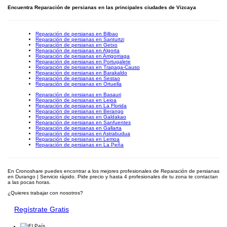
Encuentra Reparación de persianas en las principales ciudades de Vizcaya
Reparación de persianas en Bilbao
Reparación de persianas en Santurtzi
Reparación de persianas en Getxo
Reparación de persianas en Algorta
Reparación de persianas en Arrigorriaga
Reparación de persianas en Portugalete
Reparación de persianas en Trapaga-Causo
Reparación de persianas en Barakaldo
Reparación de persianas en Sestao
Reparación de persianas en Ortuella
Reparación de persianas en Basauri
Reparación de persianas en Leioa
Reparación de persianas en La Florida
Reparación de persianas en Berango
Reparación de persianas en Galdakao
Reparación de persianas en Sanfuentes
Reparación de persianas en Gallarta
Reparación de persianas en Astrabudua
Reparación de persianas en Lemoa
Reparación de persianas en La Peña
En Cronoshare puedes encontrar a los mejores profesionales de Reparación de persianas
en Durango | Servicio rápido. Pide precio y hasta 4 profesionales de tu zona te contactan
a las pocas horas.
¿Quieres trabajar con nosotros?
Regístrate Gratis