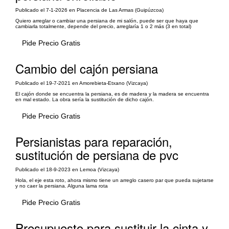
Publicado el 7-1-2026 en Placencia de Las Armas (Guipúzcoa)
Quiero arreglar o cambiar una persiana de mi salón, puede ser que haya que
cambiarla totalmente, depende del precio, arreglaría 1 o 2 más (3 en total)
Pide Precio Gratis
Cambio del cajón persiana
Publicado el 19-7-2021 en Amorebieta-Etxano (Vizcaya)
El cajón donde se encuentra la persiana, es de madera y la madera se encuentra
en mal estado. La obra sería la sustitución de dicho cajón.
Pide Precio Gratis
Persianistas para reparación,
sustitución de persiana de pvc
Publicado el 18-9-2023 en Lemoa (Vizcaya)
Hola, el eje esta roto, ahora mismo tiene un arreglo casero par que pueda sujetarse
y no caer la persiana. Alguna lama rota
Pide Precio Gratis
Presupuesto para sustituir la cinta y