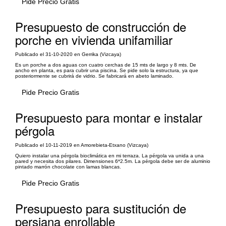
Pide Precio Gratis
Presupuesto de construcción de
porche en vivienda unifamiliar
Publicado el 31-10-2020 en Gerrika (Vizcaya)
Es un porche a dos aguas con cuatro cerchas de 15 mts de largo y 8 mts. De
ancho en planta, es para cubrir una piscina. Se pide solo la estructura, ya que
posteriormente se cubrirá de vidrio. Se fabricará en abeto laminado.
Pide Precio Gratis
Presupuesto para montar e instalar
pérgola
Publicado el 10-11-2019 en Amorebieta-Etxano (Vizcaya)
Quiero instalar una pérgola bioclimática en mi terraza. La pérgola va unida a una
pared y necesita dos pilares. Dimensiones 6*2.5m. La pérgola debe ser de aluminio
pintado marrón chocolate con lamas blancas.
Pide Precio Gratis
Presupuesto para sustitución de
persiana enrollable