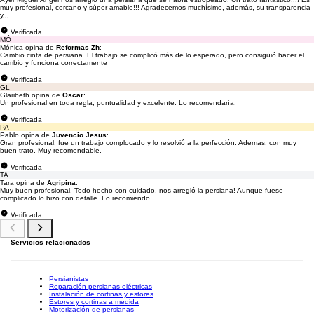
muy profesional, cercano y súper amable!!! Agradecemos muchísimo, además, su transparencia
y...
Verificada
MÓ
Mónica opina de
Reformas Zh
:
Cambio cinta de persiana. El trabajo se complicó más de lo esperado, pero consiguió hacer el
cambio y funciona correctamente
Verificada
GL
Glaribeth opina de
Oscar
:
Un profesional en toda regla, puntualidad y excelente. Lo recomendaría.
Verificada
PA
Pablo opina de
Juvencio Jesus
:
Gran profesional, fue un trabajo complocado y lo resolvió a la perfección. Ademas, con muy
buen trato. Muy recomendable.
Verificada
TA
Tara opina de
Agripina
:
Muy buen profesional. Todo hecho con cuidado, nos arregló la persiana! Aunque fuese
complicado lo hizo con detalle. Lo recomiendo
Verificada
Servicios relacionados
Persianistas
Reparación persianas eléctricas
Instalación de cortinas y estores
Estores y cortinas a medida
Motorización de persianas