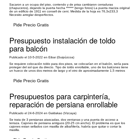
Sacaron a un ocupa del piso, corriendo y de prisa cambiaron cerraduras
(chapuceros), dejando la puerta hecha ****** (tengo fotos) La puerta maciza original
de un edificio de 1911 en consell de cent. Medida de la hoja es 76,3x233,3
Necesito arreglar desperfectos.
Pide Precio Gratis
Presupuesto instalación de toldo
para balcón
Publicado el 10-5-2022 en Eibar (Guipúzcoa)
Se requiere colocación toldo para dos pisos, se colocarían en el balcón, sería para
proteger del sol que da directo. Tipo de toldo enrollable, uno de los balcones tiene
un hueco de unos dos metros de largo y el otro de aproximadamente 1,5 metros
Pide Precio Gratis
Presupuestos para carpintería,
reparación de persiana enrollable
Publicado el 24-6-2024 en Galdakao (Vizcaya)
Se trata de 3 persianas atascadas, dos ventanas y una puerta de acceso a
terraza. Cajones de persiana antiguos (20-25 cm ancho). El problema es que los
cajones estan sellados con masilla de albañilería, habría que quitar o cortar la
masilla.