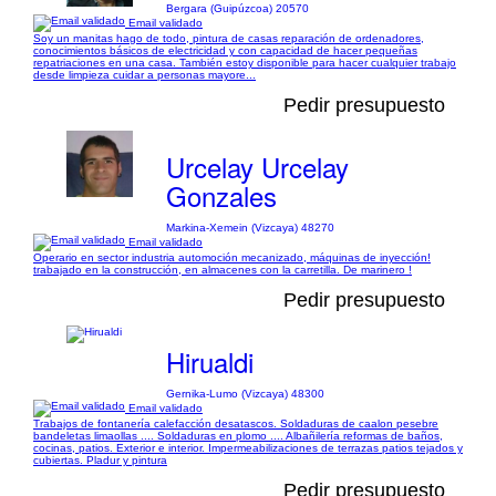
Bergara (Guipúzcoa) 20570
Email validado
Soy un manitas hago de todo, pintura de casas reparación de ordenadores,
conocimientos básicos de electricidad y con capacidad de hacer pequeñas
repatriaciones en una casa. También estoy disponible para hacer cualquier trabajo
desde limpieza cuidar a personas mayore...
Pedir presupuesto
Urcelay Urcelay
Gonzales
Markina-Xemein (Vizcaya) 48270
Email validado
Operario en sector industria automoción mecanizado, máquinas de inyección!
trabajado en la construcción, en almacenes con la carretilla. De marinero !
Pedir presupuesto
Hirualdi
Gernika-Lumo (Vizcaya) 48300
Email validado
Trabajos de fontanería calefacción desatascos. Soldaduras de caalon pesebre
bandeletas limaollas .... Soldaduras en plomo .... Albañilería reformas de baños,
cocinas, patios. Exterior e interior. Impermeabilizaciones de terrazas patios tejados y
cubiertas. Pladur y pintura
Pedir presupuesto