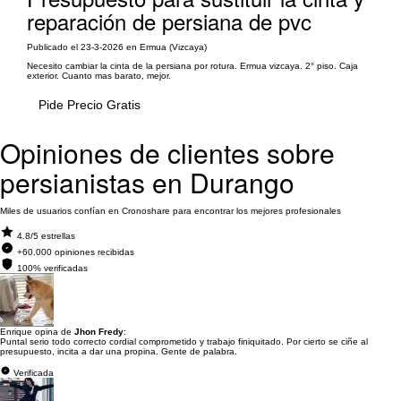
reparación de persiana de pvc
Publicado el 23-3-2026 en Ermua (Vizcaya)
Necesito cambiar la cinta de la persiana por rotura. Ermua vizcaya. 2° piso. Caja
exterior. Cuanto mas barato, mejor.
Pide Precio Gratis
Opiniones de clientes sobre
persianistas en Durango
Miles de usuarios confían en Cronoshare para encontrar los mejores profesionales
4.8/5 estrellas
+60.000 opiniones recibidas
100% verificadas
Enrique opina de
Jhon Fredy
:
Puntal serio todo correcto cordial comprometido y trabajo finiquitado. Por cierto se ciñe al
presupuesto, incita a dar una propina. Gente de palabra.
Verificada