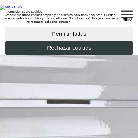
Información sobre cookies
Cronoshare utiliza cookies propias y de terceros para fines analíticos. Puedes
aceptar todas las cookies pulsando el botón “Permitir todas”. Puedes cambiar la
MENU
configuración
, y/o rechazar, así como obtener
más información
.