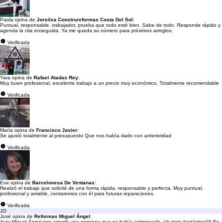
Paola opina de
Jorsilva Construreformas Costa Del Sol
:
Puntual, responsable, trabajador, prueba que todo esté bien. Sabe de todo. Responde rápido y
agenda la cita enseguida. Ya me queda su número para próximos arreglos.
Verificada
Yara opina de
Rafael Atadas Rey
:
Muy buen profesional, excelente trabajo a un precio muy económico. Totalmente recomendable
Verificada
María opina de
Francisco Javier
:
Se ajustó totalmente al presupuesto Que nos había dado con anterioridad
Verificada
Eva opina de
Barcelonesa De Ventanas
:
Realizó el trabajo que solicité de una forma rápida, responsable y perfecta. Muy puntual,
profesional y amable, contaremos con él para futuras reparaciones.
Verificada
JO
José opina de
Reformas Miguel Ángel
:
Ayer Miguel Ángel nos arregló una persiana que se había estropeado. Un trato fantástico!!!! Es