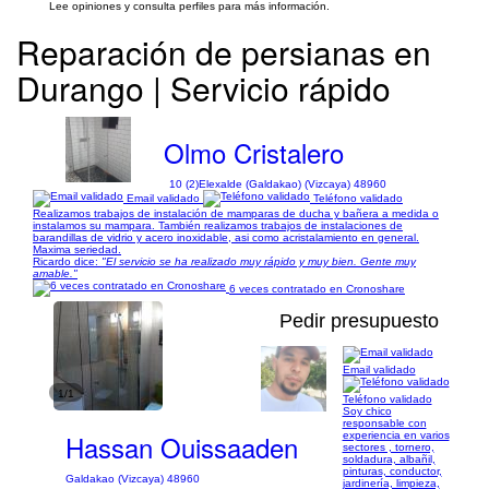
Lee opiniones y consulta perfiles para más información.
Reparación de persianas en
Durango | Servicio rápido
Olmo Cristalero
10 (2)
Elexalde (Galdakao) (Vizcaya) 48960
Email validado
Teléfono validado
Realizamos trabajos de instalación de mamparas de ducha y bañera a medida o
instalamos su mampara. También realizamos trabajos de instalaciones de
barandillas de vidrio y acero inoxidable, asi como acristalamiento en general.
Maxima seriedad.
Ricardo dice:
"El servicio se ha realizado muy rápido y muy bien. Gente muy
amable."
6 veces contratado en Cronoshare
Pedir presupuesto
Email validado
1/1
Teléfono validado
Soy chico
responsable con
Hassan Ouissaaden
experiencia en varios
sectores , tornero,
soldadura, albañil,
pinturas, conductor,
Galdakao (Vizcaya) 48960
jardinería, limpieza,