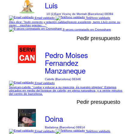
Luis
10 (1)
Sant Vicenç de Montalt (Barcelona) 08394
Email validado
Teléfono validado
Alex dice:
"todo correcto y relación calidad/precio excelente, tanto Lluís como su
mujer....muchas gracias...."
9 veces contratado en Cronoshare
Pedir presupuesto
Pedro Moises
Fernandez
Manzaneque
Cabrils (Barcelona) 08348
Email validado
Servican-cabrils: "cuidar y educar a su mascota, és nuestro objetivo" Estamos
ubicados en medio del bosque de cabrils; en plena naturaleza, y a veinte minutos
del centro de barcelona.
Pedir presupuesto
Doina
Badalona (Barcelona) 08914
Email validado
Teléfono validado