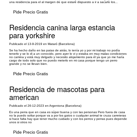
una residencia para el al margen de que estaré dispuesto a ir a sacarlo los...
Pide Precio Gratis
Residencia canina larga estancia
para yorkshire
Publicado el 13-9-2019 en Mataró (Barcelona)
Se ha hecho daño en las patas de atrás, lo tenía yo y por mi trabajo no podía
tenerlo y se lo di a un conocido, pero ayer lo vi y estaba en muy malas condiciones
no camina y está muy delgado y necesito alojamiento para él ya que yo me haría
cargo de todo solo que no puedo meterlo en mi casa porque tengo un perro
grande y no se llevan bien.
Pide Precio Gratis
Residencia de mascotas para
american
Publicado el 26-12-2023 en Argentona (Barcelona)
Es una perra que en casa es súper buena y con las personas Pero fuera de casa
no la puedo soltar porque va a por los gatos o cualquier animal te cruza carreteras
si hace falta hay que tener mucho cuidado y con los perros y perras pues depende
unos si otros no
Pide Precio Gratis