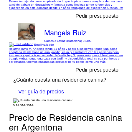
Estuve trabajando como empleada de hogar limpieza tareas completa de una casa
también trabaje en despachos y farmacia como limpieza tengo referencias y
experiencia en este domenio desde 17 años trabajando de experiencia Gracias...!!!
Pedir presupuesto
Mangels Ruiz
Caldes d'Estrac (Barcelona) 08393
Email validado
Hola!me llamo m. Angeles tengo 31 años y adoro a los perros, tengo una galga
adoptada desde hace un año ymedio, es muy asustadiza con las personas pero
los perros y gatos le encantan!en lafamilia hay 3 perras más, dos chihuahuas y una
beagle viejita, tengo una casa con jardín y disponibilidad total ya sea por horas o
por estancia taremos encantadas decuidar de tu perrito como uno más!
Pedir presupuesto
¿Cuánto cuesta una residencia canina?
Ver guía de precios
€
€€
€€€
€€€€
Precio de Residencia canina
en Argentona