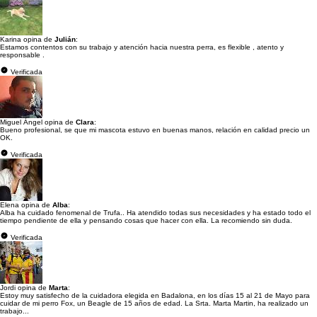
Karina opina de
Julián
:
Estamos contentos con su trabajo y atención hacia nuestra perra, es flexible , atento y
responsable .
Verificada
Miguel Ángel opina de
Clara
:
Bueno profesional, se que mi mascota estuvo en buenas manos, relación en calidad precio un
OK.
Verificada
Elena opina de
Alba
:
Alba ha cuidado fenomenal de Trufa.. Ha atendido todas sus necesidades y ha estado todo el
tiempo pendiente de ella y pensando cosas que hacer con ella. La recomiendo sin duda.
Verificada
Jordi opina de
Marta
:
Estoy muy satisfecho de la cuidadora elegida en Badalona, en los días 15 al 21 de Mayo para
cuidar de mi perro Fox, un Beagle de 15 años de edad. La Srta. Marta Martin, ha realizado un
trabajo...