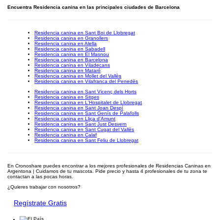
Encuentra Residencia canina en las principales ciudades de Barcelona
Residencia canina en Sant Boi de Llobregat
Residencia canina en Granollers
Residencia canina en Alella
Residencia canina en Sabadell
Residencia canina en El Masnou
Residencia canina en Barcelona
Residencia canina en Viladecans
Residencia canina en Mataró
Residencia canina en Mollet del Vallès
Residencia canina en Vilafranca del Penedès
Residencia canina en Sant Vicenç dels Horts
Residencia canina en Sitges
Residencia canina en L'Hospitalet de Llobregat
Residencia canina en Sant Joan Despí
Residencia canina en Sant Genís de Palafolls
Residencia canina en Lliça d'Amunt
Residencia canina en Sant Just Desvern
Residencia canina en Sant Cugat del Vallès
Residencia canina en Calaf
Residencia canina en Sant Feliu de Llobregat
En Cronoshare puedes encontrar a los mejores profesionales de Residencias Caninas en
Argentona | Cuidamos de tu mascota. Pide precio y hasta 4 profesionales de tu zona te
contactan a las pocas horas.
¿Quieres trabajar con nosotros?
Regístrate Gratis