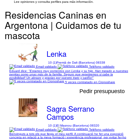
Lee opiniones y consulta perfiles para más información.
Residencias Caninas en
Argentona | Cuidamos de tu
mascota
Lenka
10 (1)
Premià de Dalt (Barcelona) 08338
Email validado
Teléfono validado
Eduard dice:
"Estamos muy contentos con Lenka y su hijo. Han tratado a nuestras
perritas como unas más de la família. Seguro que repetiremos si cabe la
posibilidad! Un abrazo y gracias por vuestro trato y cariño!"
5 veces contratado en Cronoshare
Pedir presupuesto
Sagra Serrano
Campos
10 (1)
El Masnou (Barcelona) 08320
Email validado
Teléfono validado
Benvinguts a tots els que llegiu el meu perfil. A continuació he fet una exposició
concreta en relació a la meva formació i experiència professional, per evitar fer-ho