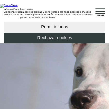
Información sobre cookies
Cronoshare utiliza cookies propias y de terceros para fines analíticos. Puedes
aceptar todas las cookies pulsando el botón “Permitir todas”. Puedes cambiar la
MENU
configuración
, y/o rechazar, así como obtener
más información
.