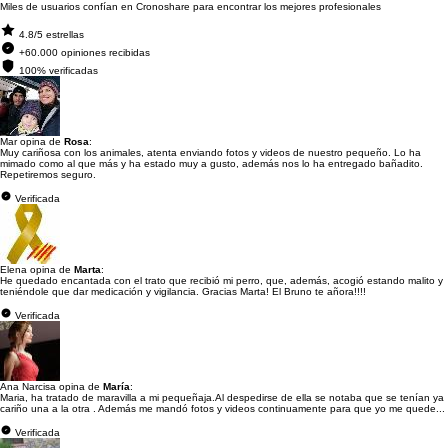
Miles de usuarios confían en Cronoshare para encontrar los mejores profesionales
4.8/5 estrellas
+60.000 opiniones recibidas
100% verificadas
Mar opina de
Rosa
:
Muy cariñosa con los animales, atenta enviando fotos y videos de nuestro pequeño. Lo ha
mimado como al que más y ha estado muy a gusto, además nos lo ha entregado bañadito.
Repetiremos seguro.
Verificada
Elena opina de
Marta
:
He quedado encantada con el trato que recibió mi perro, que, además, acogió estando malito y
teniéndole que dar medicación y vigilancia. Gracias Marta! El Bruno te añora!!!!
Verificada
Ana Narcisa opina de
María
:
Maria, ha tratado de maravilla a mi pequeñaja.Al despedirse de ella se notaba que se tenían ya
cariño una a la otra . Además me mandó fotos y videos continuamente para que yo me quede...
Verificada