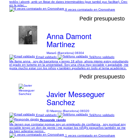
tediòs i aborrit, amb un llistat de dates interminables (que també puc facilitar). Crec
en la relac...
8 veces contratado en Cronoshare
Pedir presupuesto
Anna Damont
Martinez
Mataró (Barcelona) 08304
Email validado
Teléfono validado
Me llamo anna , soy de barcelona y tengo 18 años, ahora mismo estoy estudiando
el grado en turismo en la universidad. Soy una chica muy sociable y agradable, me
gusta mucho estar con los niños y también ayudarles en todo el tema académico.
Pedir presupuesto
Javier Messeguer
Sanchez
El Masnou (Barcelona) 08320
Email validado
Teléfono validado
Responde rápido
Me tienen que contratar porque soy un empleado de confianza , soy puntual soy
sociable tengo un don de gente i me gustan los niñ@s pequeños también se me
da bien adiestrar perros .
1 veces contratado en Cronoshare