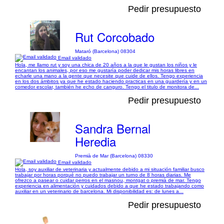
Pedir presupuesto
Rut Corcobado
Mataró (Barcelona) 08304
Email validado
Hola, me llamo rut y soy una chica de 20 años a la que le gustan los niños y le
encantan los animales, por eso me gustaría poder dedicar mis horas libres en
echarle una mano a la gente que necesite que cuide de ellos. Tengo experiencia
en los dos ámbitos ya que he estado haciendo practicas en una guardería y en un
comedor escolar, también he echo de canguro. Tengo el titulo de monitora de...
Pedir presupuesto
Sandra Bernal
Heredia
Premià de Mar (Barcelona) 08330
Email validado
Hola, soy auxiliar de veterinaria y actualmente debido a mi situación familiar busco
trabajar por horas porqué no puedo trabajar un turno de 8 horas diarias. Me
ofrezco a pasear o cuidar perros en el masnou, montgat o premià de mar. Tengo
experiencia en alimentación y cuidados debido a que he estado trabajando como
auxiliar en un veterinario de barcelona. Mi disponibilidad es: de lunes a...
Pedir presupuesto