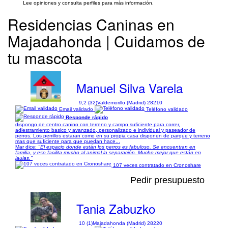
Lee opiniones y consulta perfiles para más información.
Residencias Caninas en
Majadahonda | Cuidamos de
tu mascota
Manuel Silva Varela
9,2 (32)
Valdemorillo (Madrid) 28210
Email validado
Teléfono validado
Responde rápido
dispongo de centro canino con terreno y campo suficiente para correr,
adiestramiento basico y avanzado, personalizado e individual y paseador de
perros. Los perrillos estaran como en su propia casa disponen de parque y terreno
mas que suficiente para que puedan hace...
Mar dice:
"El espacio donde están los perros es fabuloso. Se encuentran en
familia, y eso facilita mucho al animal la separación. Mucho mejor que están en
jaulas."
107 veces contratado en Cronoshare
Pedir presupuesto
Tania Zabuzko
10 (1)
Majadahonda (Madrid) 28220