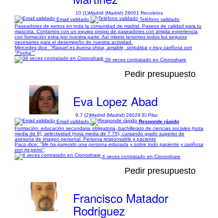
10 (1)
Madrid (Madrid) 28001 Recoletos
Email validado
Teléfono validado
Paseadores de perros en toda la comunidad de madrid. Paseos de calidad para tu
mascota. Contamos con un equipo propio de paseadores con amplia experiencia,
con formación extra por nuestra parte. Así mismo tenemos todos los seguros
necesarios para el desempeño de nuestra actividad.
Mercedes dice:
"Raquel es buena chica, amable, simpática y muy cariñosa con
"Pocha""
38 veces contratado en Cronoshare
Pedir presupuesto
Eva Lopez Abad
9,7 (2)
Madrid (Madrid) 28029 El Pilar
Email validado
Responde rápido
Formación: educación secundaria obligatoria, bachillerato de ciencias sociales (nota
media de 8), selectividad (nota media de 7.75), cursando grado superior de
asesoría de imagen personal. Persona responsable y paciente
Paco dice:
"Me ha parecido una persona educada y sobre todo paciente y cariñosa
con mi perro"
4 veces contratado en Cronoshare
Pedir presupuesto
Francisco Matador
Rodriguez