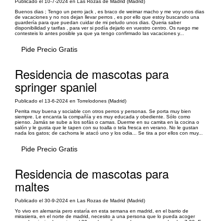
Publicado el 10-7-2024 en Las Rozas de Madrid (Madrid)
Buenos dias ; Tengo un perro jack , es braco de weimar macho y me voy unos dias
de vacaciones y no nos dejan llevar perros , es por ello que estoy buscando una
guardería para que puedan cuidar de mi peludo unos dias. Queria saber
disponibilidad y tarifas , para ver si podía dejarlo en vuestro centro. Os ruego me
contesteis lo antes posible ya que ya tengo confirmado las vacaciones y...
Pide Precio Gratis
Residencia de mascotas para
springer spaniel
Publicado el 13-6-2024 en Torrelodones (Madrid)
Perrita muy buena y sociable con otros perros y personas. Se porta muy bien
siempre. Le encanta la compañía y es muy educada y obediente. Sólo como
pienso. Jamás se sube a los sofás o camas. Duerme en su camita en la cocina o
salón y le gusta que le tapen con su toalla o tela fresca en verano. No le gustan
nada los gatos; de cachorra le atacó uno y los odia... Se tira a por ellos con muy...
Pide Precio Gratis
Residencia de mascotas para
maltes
Publicado el 30-9-2024 en Las Rozas de Madrid (Madrid)
Yo vivo en alemania pero estaría en esta semana en madrid, en el barrio de
mirasierra, en el norte de madrid, necesito a una persona que lo pueda acoger