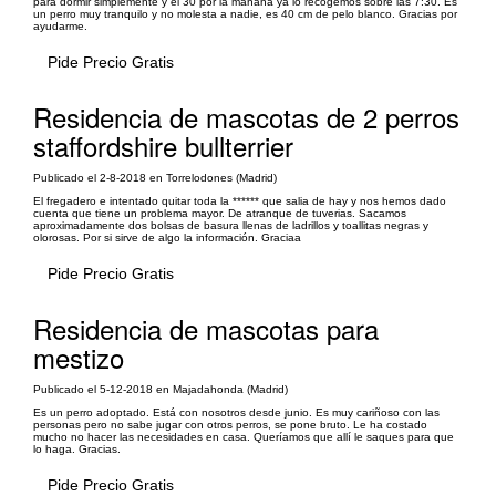
para dormir simplemente y el 30 por la mañana ya lo recogemos sobre las 7:30. Es
un perro muy tranquilo y no molesta a nadie, es 40 cm de pelo blanco. Gracias por
ayudarme.
Pide Precio Gratis
Residencia de mascotas de 2 perros
staffordshire bullterrier
Publicado el 2-8-2018 en Torrelodones (Madrid)
El fregadero e intentado quitar toda la ****** que salia de hay y nos hemos dado
cuenta que tiene un problema mayor. De atranque de tuverias. Sacamos
aproximadamente dos bolsas de basura llenas de ladrillos y toallitas negras y
olorosas. Por si sirve de algo la información. Graciaa
Pide Precio Gratis
Residencia de mascotas para
mestizo
Publicado el 5-12-2018 en Majadahonda (Madrid)
Es un perro adoptado. Está con nosotros desde junio. Es muy cariñoso con las
personas pero no sabe jugar con otros perros, se pone bruto. Le ha costado
mucho no hacer las necesidades en casa. Queríamos que allí le saques para que
lo haga. Gracias.
Pide Precio Gratis