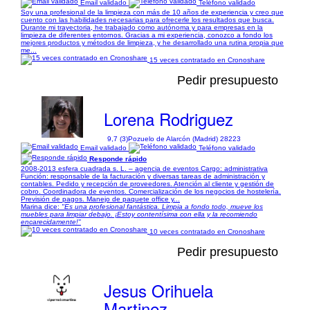
Email validado
Teléfono validado
Soy una profesional de la limpieza con más de 10 años de experiencia y creo que
cuento con las habilidades necesarias para ofrecerle los resultados que busca.
Durante mi trayectoria, he trabajado como autónoma y para empresas en la
limpieza de diferentes entornos. Gracias a mi experiencia, conozco a fondo los
mejores productos y métodos de limpieza, y he desarrollado una rutina propia que
me...
15 veces contratado en Cronoshare
Pedir presupuesto
Lorena Rodriguez
9,7 (3)
Pozuelo de Alarcón (Madrid) 28223
Email validado
Teléfono validado
Responde rápido
2008-2013 esfera cuadrada s. L. – agencia de eventos Cargo: administrativa
Función: responsable de la facturación y diversas tareas de administración y
contables. Pedido y recepción de proveedores. Atención al cliente y gestión de
cobro. Coordinadora de eventos. Comercialización de los negocios de hostelería.
Previsión de pagos. Manejo de paquete office y...
Marina dice:
"Es una profesional fantástica. Limpia a fondo todo, mueve los
muebles para limpiar debajo. ¡Estoy contentísima con ella y la recomiendo
encarecidamente!"
10 veces contratado en Cronoshare
Pedir presupuesto
Jesus Orihuela
Martinez