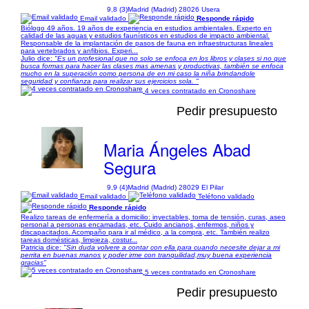
9,8 (3)
Madrid (Madrid) 28026 Usera
Email validado
Responde rápido
Biólogo 49 años. 19 años de experiencia en estudios ambientales. Experto en
calidad de las aguas y estudios faunísticos en estudios de impacto ambiental.
Responsable de la implantación de pasos de fauna en infraestructuras lineales
para vertebrados y anfibios. Experi...
Julio dice:
"Es un profesional que no solo se enfoca en los libros y clases si no que
busca formas para hacer las clases mas amenas y productivas, también se enfoca
mucho en la superación como persona de en mi caso la niña brindandole
seguridad y confianza para realizar sus ejercicios sola. "
4 veces contratado en Cronoshare
Pedir presupuesto
Maria Ángeles Abad
Segura
9,9 (4)
Madrid (Madrid) 28029 El Pilar
Email validado
Teléfono validado
Responde rápido
Realizo tareas de enfermería a domicilio: inyectables, toma de tensión, curas, aseo
personal a personas encamadas, etc. Cuido ancianos, enfermos, niños y
discapacitados. Acompaño para ir al médico, a la compra, etc. También realizo
tareas domésticas, limpieza, costur...
Patricia dice:
"Sin duda volvere a contar con ella para cuando necesite dejar a mi
perrita en buenas manos y poder irme con tranquilidad,muy buena experiencia
gracias"
5 veces contratado en Cronoshare
Pedir presupuesto