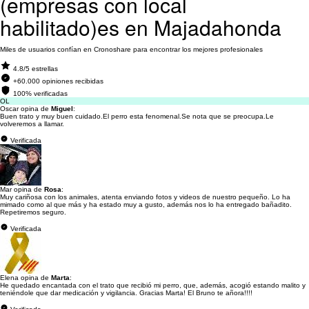
(empresas con local
habilitado)es en Majadahonda
Miles de usuarios confían en Cronoshare para encontrar los mejores profesionales
4.8/5 estrellas
+60.000 opiniones recibidas
100% verificadas
OL
Oscar opina de
Miguel
:
Buen trato y muy buen cuidado.El perro esta fenomenal.Se nota que se preocupa.Le
volveremos a llamar.
Verificada
Mar opina de
Rosa
:
Muy cariñosa con los animales, atenta enviando fotos y videos de nuestro pequeño. Lo ha
mimado como al que más y ha estado muy a gusto, además nos lo ha entregado bañadito.
Repetiremos seguro.
Verificada
Elena opina de
Marta
:
He quedado encantada con el trato que recibió mi perro, que, además, acogió estando malito y
teniéndole que dar medicación y vigilancia. Gracias Marta! El Bruno te añora!!!!