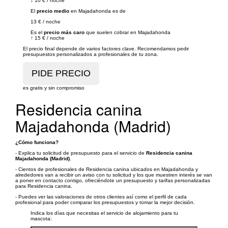
↓
10 €
/
noche
El
precio medio
en Majadahonda es de
13 €
/
noche
Es el
precio más caro
que suelen cobrar en Majadahonda
↑
15 €
/
noche
El precio final depende de varios factores clave. Recomendamos pedir
presupuestos personalizados a profesionales de tu zona.
es gratis y sin compromiso
Residencia canina
Majadahonda (Madrid)
¿Cómo funciona?
- Explica tu solicitud de presupuesto para el servicio de
Residencia canina
Majadahonda (Madrid)
.
- Cientos de profesionales de Residencia canina ubicados en Majadahonda y
alrededores van a recibir un aviso con tu solicitud y los que muestren interés se van
a poner en contacto contigo, ofreciéndote un presupuesto y tarifas personalizadas
para Residencia canina.
- Puedes ver las valoraciones de otros clientes así como el perfil de cada
profesional para poder comparar los presupuestos y tomar la mejor decisión.
Indica los días que necesitas el servicio de alojamiento para tu
mascota: