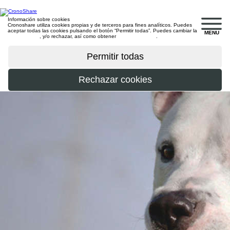
Información sobre cookies
Cronoshare utiliza cookies propias y de terceros para fines analíticos. Puedes
aceptar todas las cookies pulsando el botón “Permitir todas”. Puedes cambiar la
MENU
configuración
, y/o rechazar, así como obtener
más información
.