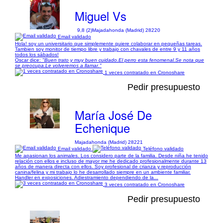
Miguel Vs
9,8 (2)
Majadahonda (Madrid) 28220
Email validado
Hola! soy un universitario que simplemente quiere colaborar en pequeñas tareas.
Tambien soy monitor de tiempo libre y trabajo con chavales de entre 9 y 11 años
todos los sábados!
Oscar dice:
"Buen trato y muy buen cuidado.El perro esta fenomenal.Se nota que
se preocupa.Le volveremos a llamar."
1 veces contratado en Cronoshare
Pedir presupuesto
María José De
Echenique
Majadahonda (Madrid) 28221
Email validado
Teléfono validado
Me apasionan los animales. Los considero parte de la familia. Desde niña he tenido
relación con ellos e incluso de mayor me he dedicado profesionalmente durante 13
años de manera directa con ellos. Soy profesional de crianza y reproducción
canina/felina y mi trabajo lo he desarrollado siempre en un ambiente familiar.
Handler en exposiciones. Adiestramiento dependiendo de la...
3 veces contratado en Cronoshare
Pedir presupuesto