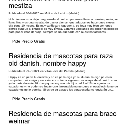
mestiza
Publicado el 30-6-2020 en Molino de La Hoz (Madrid)
Hola, tenemos un viaje programado al cual no podemos llevar a nuestra perrita, se
llama lima y es una mestiza de pastor alemán que adoptamos hace unos meses,
ella tiene 10 meses. Es muy cariñosa y juguetona, se lleva muy bien con otros
perros aunque al principio es muy tímida. Estamos valorando las opciones posibles
para poder irnos de viaje, siempre se ha quedado con nuestros familiares...
Pide Precio Gratis
Residencia de mascotas para raza
old danish. nombre happy
Publicado el 29-7-2024 en Villanueva del Pardillo (Madrid)
Happy es un perro buenísimo y no es pq lo diga yo su dueño, lo digo pq es mi
compañero, mi amigo y necesito encontrar a alguien q se ocupe de el casi tb como
yo lo haría durante 10 días pq me voy con mis hijos del 1 al 10 de agosto de
vacaciones y no podemos llevárnoslo lamentablemente pues el establecimiento de
vacaciones no lo permite. Si es de su agrado les agradecería me enviarán un...
Pide Precio Gratis
Residencia de mascotas para braco
weimar