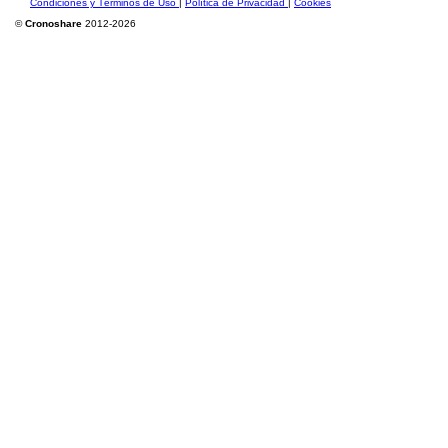
Condiciones y Términos de Uso
|
Política de Privacidad
|
Cookies
©
Cronoshare
2012-2026