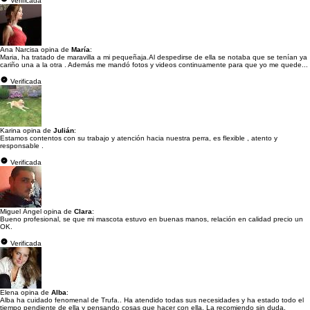
Verificada
Ana Narcisa opina de
María
:
Maria, ha tratado de maravilla a mi pequeñaja.Al despedirse de ella se notaba que se tenían ya
cariño una a la otra . Además me mandó fotos y videos continuamente para que yo me quede...
Verificada
Karina opina de
Julián
:
Estamos contentos con su trabajo y atención hacia nuestra perra, es flexible , atento y
responsable .
Verificada
Miguel Ángel opina de
Clara
:
Bueno profesional, se que mi mascota estuvo en buenas manos, relación en calidad precio un
OK.
Verificada
Elena opina de
Alba
:
Alba ha cuidado fenomenal de Trufa.. Ha atendido todas sus necesidades y ha estado todo el
tiempo pendiente de ella y pensando cosas que hacer con ella. La recomiendo sin duda.