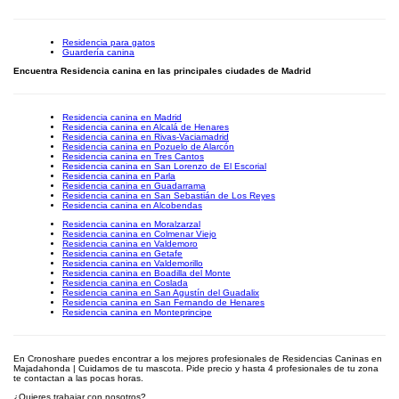
Residencia para gatos
Guardería canina
Encuentra Residencia canina en las principales ciudades de Madrid
Residencia canina en Madrid
Residencia canina en Alcalá de Henares
Residencia canina en Rivas-Vaciamadrid
Residencia canina en Pozuelo de Alarcón
Residencia canina en Tres Cantos
Residencia canina en San Lorenzo de El Escorial
Residencia canina en Parla
Residencia canina en Guadarrama
Residencia canina en San Sebastián de Los Reyes
Residencia canina en Alcobendas
Residencia canina en Moralzarzal
Residencia canina en Colmenar Viejo
Residencia canina en Valdemoro
Residencia canina en Getafe
Residencia canina en Valdemorillo
Residencia canina en Boadilla del Monte
Residencia canina en Coslada
Residencia canina en San Agustín del Guadalix
Residencia canina en San Fernando de Henares
Residencia canina en Monteprincipe
En Cronoshare puedes encontrar a los mejores profesionales de Residencias Caninas en
Majadahonda | Cuidamos de tu mascota. Pide precio y hasta 4 profesionales de tu zona
te contactan a las pocas horas.
¿Quieres trabajar con nosotros?