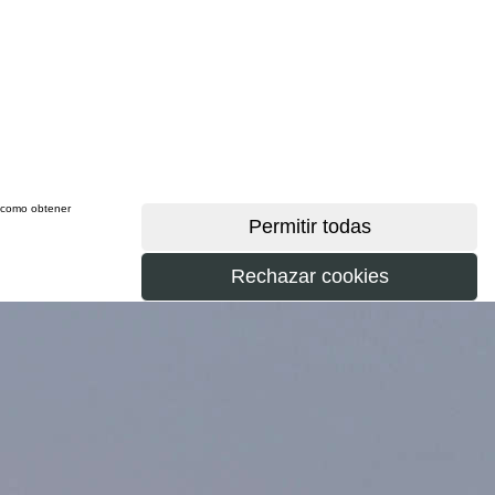
sí como obtener
más