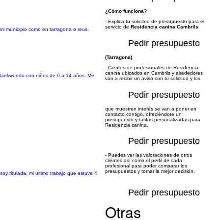
¿Cómo funciona?
- Explica tu solicitud de presupuesto para el
servicio de
Residencia canina Cambrils
 mi municipio como en tarragona o reus.
Pedir presupuesto
(Tarragona)
.
- Cientos de profesionales de Residencia
canina ubicados en Cambrils y alrededores
de taekwondo con niños de 6 a 14 años. Me
van a recibir un aviso con tu solicitud y los
Pedir presupuesto
que muestren interés se van a poner en
contacto contigo, ofreciéndote un
presupuesto y tarifas personalizadas para
Residencia canina.
Pedir presupuesto
- Puedes ver las valoraciones de otros
clientes así como el perfil de cada
profesional para poder comparar los
presupuestos y tomar la mejor decisión.
y titulada, mi ultimo trabajo que estuve 4
Pedir presupuesto
Otras