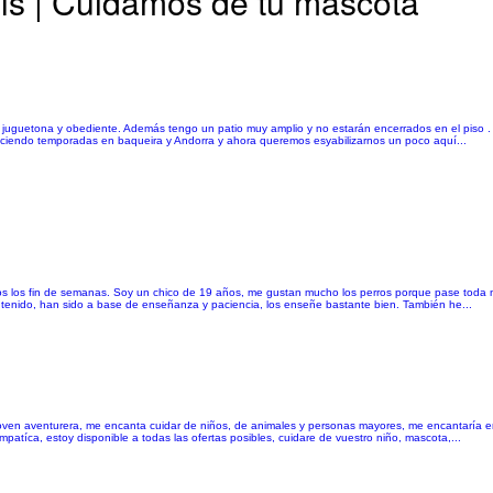
ls | Cuidamos de tu mascota
y juguetona y obediente. Además tengo un patio muy amplio y no estarán encerrados en el piso
aciendo temporadas en baqueira y Andorra y ahora queremos esyabilizarnos un poco aquí...
os los fin de semanas. Soy un chico de 19 años, me gustan mucho los perros porque pase toda m
 tenido, han sido a base de enseñanza y paciencia, los enseñe bastante bien. También he...
 joven aventurera, me encanta cuidar de niños, de animales y personas mayores, me encantaría e
atíca, estoy disponible a todas las ofertas posibles, cuidare de vuestro niño, mascota,...