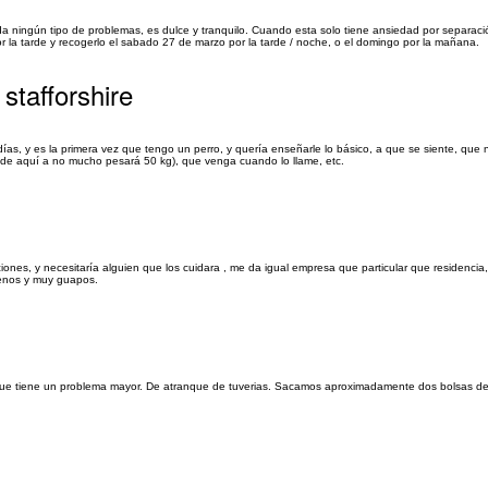
ningún tipo de problemas, es dulce y tranquilo. Cuando esta solo tiene ansiedad por separac
 la tarde y recogerlo el sabado 27 de marzo por la tarde / noche, o el domingo por la mañana.
stafforshire
 y es la primera vez que tengo un perro, y quería enseñarle lo básico, a que se siente, que no
e aquí a no mucho pesará 50 kg), que venga cuando lo llame, etc.
es, y necesitaría alguien que los cuidara , me da igual empresa que particular que residencia,
uenos y muy guapos.
a que tiene un problema mayor. De atranque de tuverias. Sacamos aproximadamente dos bolsas de