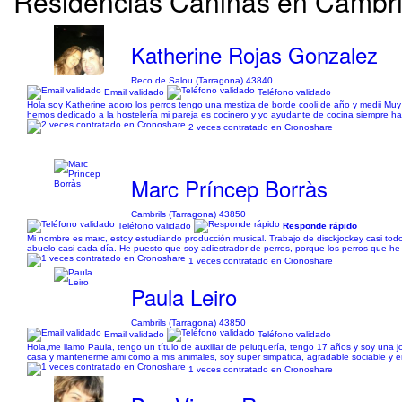
Residencias Caninas en Cambri
Katherine Rojas Gonzalez
Reco de Salou (Tarragona) 43840
Email validado
Teléfono validado
Hola soy Katherine adoro los perros tengo una mestiza de borde cooli de año y medii Mu
hemos dedicado a la hostelería mi pareja es cocinero y yo ayudante de cocina siempre h
2 veces contratado en Cronoshare
Marc Príncep Borràs
Cambrils (Tarragona) 43850
Teléfono validado
Responde rápido
Mi nombre es marc, estoy estudiando producción musical. Trabajo de disckjockey casi tod
abuelo casi cada día. He puesto que soy adiestrador de perros, porque los perros que he
1 veces contratado en Cronoshare
Paula Leiro
Cambrils (Tarragona) 43850
Email validado
Teléfono validado
Hola,me llamo Paula, tengo un título de auxiliar de peluquería, tengo 17 años y soy una
casa y mantenerme ami como a mis animales, soy super simpatica, agradable sociable y emp
1 veces contratado en Cronoshare