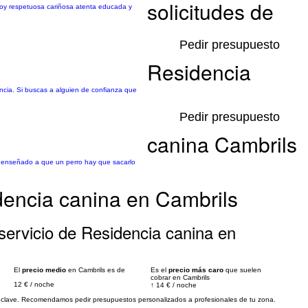
solicitudes de
 Soy respetuosa cariñosa atenta educada y
Pedir presupuesto
Residencia
ncia. Si buscas a alguien de confianza que
Pedir presupuesto
canina Cambrils
n enseñado a que un perro hay que sacarlo
dencia canina en Cambrils
servicio de Residencia canina en
El
precio medio
en Cambrils es de
Es el
precio más caro
que suelen
cobrar en Cambrils
12 €
/
noche
↑
14 €
/
noche
es clave. Recomendamos pedir presupuestos personalizados a profesionales de tu zona.