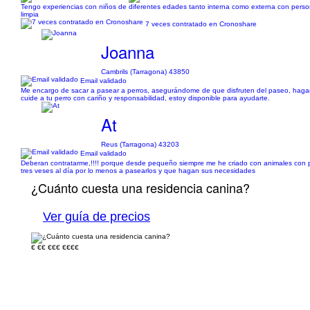
Tengo experiencias con niños de diferentes edades tanto interna como externa con person
limpia
7 veces contratado en Cronoshare
Joanna
Cambrils (Tarragona) 43850
Email validado
Me encargo de sacar a pasear a perros, asegurándome de que disfruten del paseo, hagan 
cuide a tu perro con cariño y responsabilidad, estoy disponible para ayudarte.
At
Reus (Tarragona) 43203
Email validado
Deberan contratarme,!!!! porque desde pequeño siempre me he criado con animales con p
tres veses al día por lo menos a pasearlos y que hagan sus necesidades
¿Cuánto cuesta una residencia canina?
Ver guía de precios
€
€€
€€€
€€€€