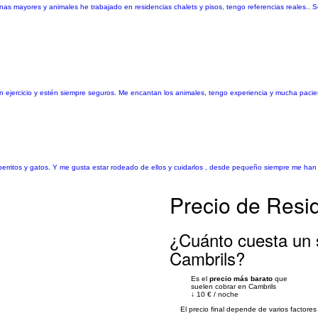
as mayores y animales he trabajado en residencias chalets y pisos, tengo referencias reales..
ejercicio y estén siempre seguros. Me encantan los animales, tengo experiencia y mucha pacie
erritos y gatos. Y me gusta estar rodeado de ellos y cuidarlos , desde pequeño siempre me ha
Precio de Resi
¿Cuánto cuesta un 
Cambrils?
Es el
precio más barato
que
suelen cobrar en Cambrils
↓
10 €
/
noche
El precio final depende de varios factor