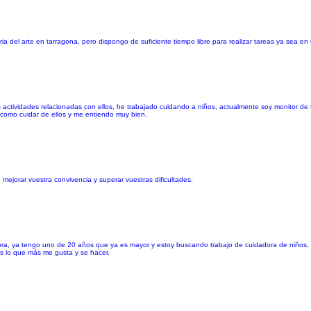
a del arte en tarragona, pero dispongo de suficiente tiempo libre para realizar tareas ya sea en
as actividades relacionadas con ellos, he trabajado cuidando a niños, actualmente soy monitor 
 como cuidar de ellos y me entiendo muy bien.
jorar vuestra convivencia y superar vuestras dificultades.
ra, ya tengo uno de 20 años que ya es mayor y estoy buscando trabajo de cuidadora de niños, so
s lo que más me gusta y se hacer.