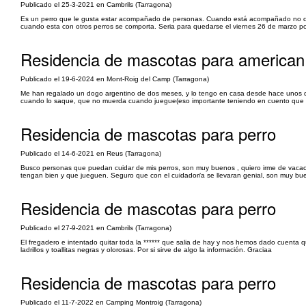
Publicado el 25-3-2021 en Cambrils (Tarragona)
Es un perro que le gusta estar acompañado de personas. Cuando está acompañado no da 
cuando esta con otros perros se comporta. Seria para quedarse el viernes 26 de marzo por
Residencia de mascotas para american 
Publicado el 19-6-2024 en Mont-Roig del Camp (Tarragona)
Me han regalado un dogo argentino de dos meses, y lo tengo en casa desde hace unos días,
cuando lo saque, que no muerda cuando juegue(eso importante teniendo en cuento que d
Residencia de mascotas para perro
Publicado el 14-6-2021 en Reus (Tarragona)
Busco personas que puedan cuidar de mis perros, son muy buenos , quiero irme de vacacion
tengan bien y que jueguen. Seguro que con el cuidador/a se llevaran genial, son muy b
Residencia de mascotas para perro
Publicado el 27-9-2021 en Cambrils (Tarragona)
El fregadero e intentado quitar toda la ****** que salia de hay y nos hemos dado cuent
ladrillos y toallitas negras y olorosas. Por si sirve de algo la información. Graciaa
Residencia de mascotas para perro
Publicado el 11-7-2022 en Camping Montroig (Tarragona)