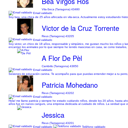
Bea Virgos Ros
Vila-Seca (Tarragona) 43480
Email validado
Soy bea, una chica de 25 años afincada en vila-seca. Actualmente estoy estudiando histori
Victor de la Cruz Torrente
Reus (Tarragona) 43205
Email validado
Soy victor, un chico de 18 años, responsable y simpàtico, me gustan mucho los niños y l
encantan los animales por lo que siempre he tenido mascotas en casa, se como tratarlos,
A Flor De Pèl
Cambrils (Tarragona) 43850
Email validado
Sesiones de educación canina. Te acompaño para que puedas entender mejor a tu perro, me
Patricia Mohedano
Reus (Tarragona) 43202
Email validado
Hola! me llamo patricia y siempre he estado cuidando niños, desde los 20 años, hasta aho
años fue en nanos cangurs, una empresa dedicada al cuidado de niños. La verdad que e
Jessica
Reus (Tarragona) 43201
Email validado
Teléfono validado