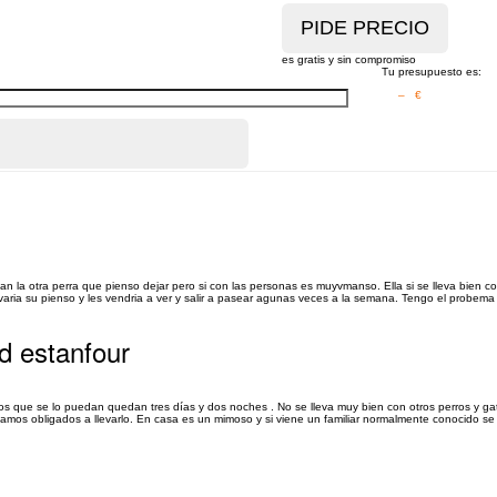
es gratis y sin compromiso
Tu presupuesto es:
– €
n la otra perra que pienso dejar pero si con las personas es muyvmanso. Ella si se lleva bien co
varia su pienso y les vendria a ver y salir a pasear agunas veces a la semana. Tengo el probema 
d estanfour
s que se lo puedan quedan tres días y dos noches . No se lleva muy bien con otros perros y g
tamos obligados a llevarlo. En casa es un mimoso y si viene un familiar normalmente conocido se