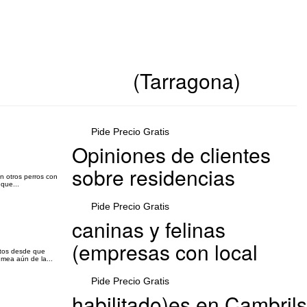
(Tarragona)
Pide Precio Gratis
Opiniones de clientes
sobre residencias
n otros perros con
que...
Pide Precio Gratis
caninas y felinas
(empresas con local
atos desde que
 mea aún de la...
Pide Precio Gratis
habilitado)es en Cambrils