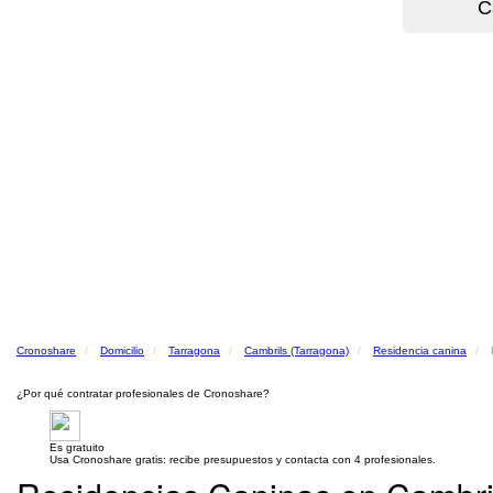
Cronoshare
Domicilio
Tarragona
Cambrils (Tarragona)
Residencia canina
¿Por qué contratar profesionales de Cronoshare?
Es gratuito
Usa Cronoshare gratis: recibe presupuestos y contacta con 4 profesionales.