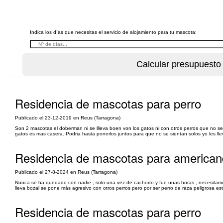
Indica los días que necesitas el servicio de alojamiento para tu mascota:
Residencia de mascotas para perro
Publicado el 23-12-2019 en Reus (Tarragona)
Son 2 mascotas el doberman ni se llleva boen von los gatos ni con otros perros que no sea
gatos es mas casera. Podria hasta ponerlos juntos para que no se sientan solos yo les lle
Residencia de mascotas para american
Publicado el 27-8-2024 en Reus (Tarragona)
Nunca se ha quedado con nadie , solo una vez de cachorro y fue unas horas , necesitamo
lleva bozal se pone más agresivo con otros perros pero por ser perro de raza peligrosa es
Residencia de mascotas para perro