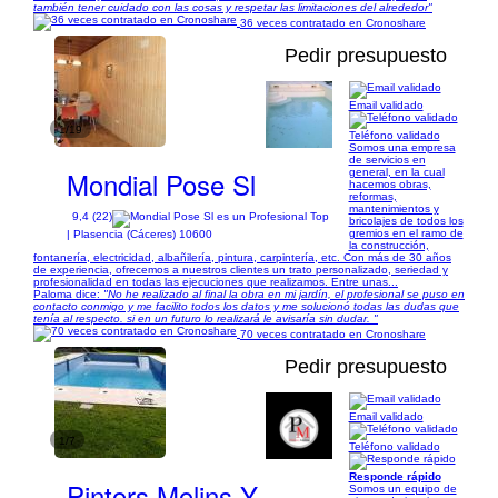
también tener cuidado con las cosas y respetar las limitaciones del alrededor"
36 veces contratado en Cronoshare
Pedir presupuesto
Email validado
1/19
Teléfono validado
Somos una empresa
de servicios en
Mondial Pose Sl
general, en la cual
hacemos obras,
reformas,
mantenimientos y
9,4 (22)
bricolajes de todos los
gremios en el ramo de
| Plasencia (Cáceres) 10600
la construcción,
fontanería, electricidad, albañilería, pintura, carpintería, etc. Con más de 30 años
de experiencia, ofrecemos a nuestros clientes un trato personalizado, seriedad y
profesionalidad en todas las ejecuciones que realizamos. Entre unas...
Paloma dice:
"No he realizado al final la obra en mi jardín, el profesional se puso en
contacto conmigo y me facilito todos los datos y me solucionó todas las dudas que
tenía al respecto. si en un futuro lo realizará le avisaría sin dudar. "
70 veces contratado en Cronoshare
Pedir presupuesto
Email validado
1/7
Teléfono validado
Responde rápido
Pintors Molins Y
Somos un equipo de