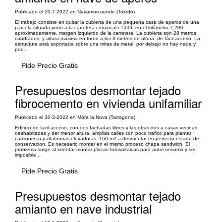
Publicado el 20-7-2022 en Navamorcuende (Toledo)
El trabajo consiste en quitar la cubierta de una pequeña casa de aperos de una
parcela situada junto a la carretera comarcal c-5006 en el kilómetro 7,200
aproximadamente, margen izquierdo de la carretera. La cubierta son 28 metros
cuadrados, y altura máxima en torno a los 3 metros de altura, de fácil acceso. La
estructura está soportada sobre una miras de metal, por debajo no hay nada y
por...
Pide Precio Gratis
Presupuestos desmontar tejado
fibrocemento en vivienda unifamiliar
Publicado el 30-3-2022 en Móra la Nova (Tarragona)
Edificio de facil acceso, con dos fachadas libres y las otras dos a casas vecinas
deshabitadas y der menor altura, amplias calles con poco trafico para plantar
camiones o paltaformas elevadoras. 160 m2 a desmontar en perfecto estado de
conservacion. Es necesario montar en el mismo proceso chapa sandwich. El
problema surge al intentar montar placas fotovoltaicas para autoconsumo y ser
imposible...
Pide Precio Gratis
Presupuestos desmontar tejado
amianto en nave industrial