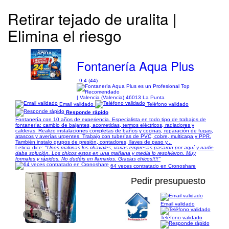
Retirar tejado de uralita |
Elimina el riesgo
Fontanería Aqua Plus
9,4 (44)
| Valencia (Valencia) 46013 La Punta
Email validado
Teléfono validado
Responde rápido
Fontanería con 10 años de experiencia. Especialista en todo tipo de trabajos de
fontanería: cambio de bajantes, acometidas, termos eléctricos, radiadores y
calderas. Realizo instalaciones completas de baños y cocinas, reparación de fugas,
atascos y averías urgentes. Trabajo con tuberías de PVC, cobre, multicapa y PPR.
También instalo grupos de presión, contadores, llaves de paso y...
Leticia dice:
"Unos makinas los chavales, varias empresas pasaron por aquí y nadie
daba solución. Los chicos estos en una mañana y media lo resolvieron. Muy
formales y rápidos. No dudéis en llamarlos. Gracias chicos!!!!"
64 veces contratado en Cronoshare
Pedir presupuesto
Email validado
1/16
Teléfono validado