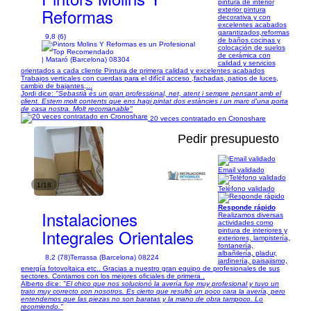
pintura de interior
Reformas
exterior pintura
decorativa y con
excelentes acabados
garantizados,reformas
9,8 (6)
de baños cocinas y
colocación de suelos
de cerámica con
| Mataró (Barcelona) 08304
calidad y servicios
orientados a cada cliente Pintura de primera calidad y excelentes acabados
Trabajos verticales con cuerdas para el difícil acceso ,fachadas, patios de luces,
cambio de bajantes,...
Jordi dice:
"Sebastià és un gran professional, net, atent i sempre pensant amb el
client. Estem molt contents que ens hagi pintat dos estàncies i un marc d'una porta
de casa nostra. Molt recomanable"
20 veces contratado en Cronoshare
Pedir presupuesto
Email validado
1/18
Teléfono validado
Responde rápido
Instalaciones
Realizamos diversas
actividades como
Integrales Orientales
pintura de interiores y
exteriores, lampistería,
fontanería,
albañilería, pladur,
8,2 (78)
Terrassa (Barcelona) 08224
jardinería, paisajismo,
energía fotovoltaica etc.. Gracias a nuestro gran equipo de profesionales de sus
sectores. Contamos con los mejores oficiales de primera .
Alberto dice:
"El chico que nos solucionó la avería fue muy profesional y tuvo un
trato muy correcto con nosotros. Es cierto que resultó un poco cara la avería, pero
entendemos que las piezas no son baratas y la mano de obra tampoco. Lo
recomiendo."