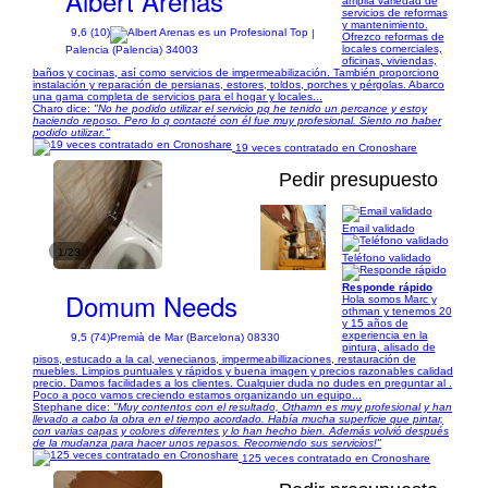
Albert Arenas
amplia variedad de
servicios de reformas
y mantenimiento.
9,6 (10)
|
Ofrezco reformas de
locales comerciales,
Palencia (Palencia) 34003
oficinas, viviendas,
baños y cocinas, así como servicios de impermeabilización. También proporciono
instalación y reparación de persianas, estores, toldos, porches y pérgolas. Abarco
una gama completa de servicios para el hogar y locales...
Charo dice:
"No he podido utilizar el servicio pq he tenido un percance y estoy
haciendo reposo. Pero lo q contacté con él fue muy profesional. Siento no haber
podido utilizar."
19 veces contratado en Cronoshare
Pedir presupuesto
Email validado
1/23
Teléfono validado
Responde rápido
Domum Needs
Hola somos Marc y
othman y tenemos 20
y 15 años de
experiencia en la
9,5 (74)
Premià de Mar (Barcelona) 08330
pintura, alisado de
pisos, estucado a la cal, venecianos, impermeabillizaciones, restauración de
muebles. Limpios puntuales y rápidos y buena imagen y precios razonables calidad
precio. Damos facilidades a los clientes. Cualquier duda no dudes en preguntar al .
Poco a poco vamos creciendo estamos organizando un equipo...
Stephane dice:
"Muy contentos con el resultado, Othamn es muy profesional y han
llevado a cabo la obra en el tiempo acordado. Había mucha superficie que pintar,
con varias capas y colores diferentes y lo han hecho bien. Además volvió después
de la mudanza para hacer unos repasos. Recomiendo sus servicios!"
125 veces contratado en Cronoshare