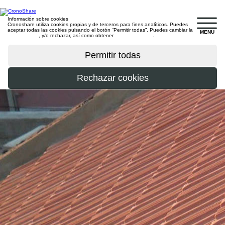
Información sobre cookies
Cronoshare utiliza cookies propias y de terceros para fines analíticos. Puedes
aceptar todas las cookies pulsando el botón “Permitir todas”. Puedes cambiar la
MENU
configuración
, y/o rechazar, así como obtener
más información
.