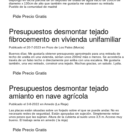
dispongo en dicha parcela de un depósito de uralita de agua vacío de 100cm de
diametro x 130cm de alto que también me gustaría me valorasen su retirada
Pueblo de la comunidad de madrid
Pide Precio Gratis
Presupuestos desmontar tejado
fibrocemento en vivienda unifamiliar
Publicado el 20-7-2023 en Pozo de Los Palos (Murcia)
Buenos días: Me gustaría obtener presupuesto aproximado para una retirada de
techo de uralita en una vivienda, serían unos 200m2 más o menos. Se accedería a
través de un falso techo o directamente por arriba con una escalera. Me gustaría
también, una vez retirado, construir una tejado. Muchas gracias, un saludo. Lydia.
Pide Precio Gratis
Presupuestos desmontar tejado
amianto en nave agrícola
Publicado el 3-8-2022 en Arnedo (La Rioja)
Las placas están situadas sobre un forjado sobre el que se puede andar. No es
necesario redes de seguridad. Están apoyadas sin sujeción. Simplemente retirar
unos pesos que las sujetan. Altura de la cubierta al suelo unos 3,5 m. Acceso muy
bueno. El trabajo seria en arnedo ( la rioja)
Pide Precio Gratis