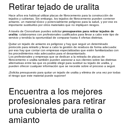
Retirar tejado de uralita
Hace años era habitual utilizar placas de fibrocemento para la construcción de
tejados y cubiertas. Sin embargo, los tejados de fibrocemento pueden contener
amianto, un material tóxico y potencialmente peligroso para la salud, y por eso es
importante sustituirlos por otros materiales que no impliquen riesgos.
A través de Cronoshare puedes solicitar
presupuestos para retirar tejados de
uralita
: colaboramos con profesionales cualificados para llevar a cabo este tipo de
servicio y tendrás la oportunidad de comparar hasta 4 ofertas distintas.
Quitar un tejado de amianto es peligroso y hay que seguir un determinado
protocolo para retirarlo y llevar a cabo la gestión de residuos de forma adecuada:
por eso hay que contar con empresas especializadas que estén familiarizadas con
los procedimientos más adecuados para el desamiantado.
Los profesionales y empresas que se dedican a la retirada de placas de
fibrocemento o uralita también pueden asesorar a sus clientes sobre las distintas
alternativas entre las que es posible elegir para sustituir su tejado de uralita, y
pueden ofrecer cualquier información que se necesite sobre el proceso a seguir.
¡Solicita presupuesto para quitar un tejado de uralita y elimina de una vez por todas
el riesgo que este material puede suponer!
Encuentra a los mejores
profesionales para retirar
una cubierta de uralita o
amianto