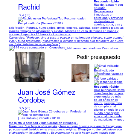
Responde rápido
Rachid
Rápido, barato y con
garantía.
Reparaciones
inmediatas en
9,4 (63)
barcelona y provincia
|
de desatascos,
Pamplona/Iruña (Navarra) 31012
averías, agua, gas y
calefacción. Roturas, humedades, grifos, goteras, calderas, calentadores todas las
marcas trabajos de albañilería y lucidos. Manitas de casa Reformas en baños y
cocinas. Urgencias 24 horas incluso festivos.
Carlos dice:
"Perfecto, vino a casa a colocar un calentador electrico, super puntual
y muy buen profesional, Volveremos a llamarle si necesito otro fontanero de nuevo
sin duda. Totalmente recomendado,"
144 veces contratado en Cronoshare
Pedir presupuesto
Email validado
1/14
Teléfono validado
Responde rápido
Juan José Gómez
Hola buenas me llamo
Juan José tengo una
Córdoba
experiencia de más
de 30 años en el
sector ,siempre trato
de complacer al
9,5 (25)
cliente en todo lo que
pueda aconsejarle
ante cualquier duda
| Las Gabias (Granada) 18110
de materiales, y luego
me gusta la seriedad y puntualidad en el trabajo .
María dice:
"Se hizo la obra rápido y bien aunque tuvimos que añadir trabajo que
yo comprendí incluido en el presupuesto original. El equipo no fue cuidadoso con
el alrededor y los habitantes . Es importante no solo hacer buen trabajo sino