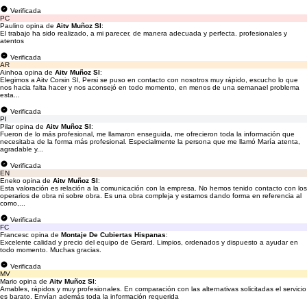
Verificada
PC
Paulino opina de
Aitv Muñoz Sl
:
El trabajo ha sido realizado, a mi parecer, de manera adecuada y perfecta. profesionales y
atentos
Verificada
AR
Ainhoa opina de
Aitv Muñoz Sl
:
Elegimos a Aitv Corsin Sl, Persi se puso en contacto con nosotros muy rápido, escucho lo que
nos hacia falta hacer y nos aconsejó en todo momento, en menos de una semanael problema
esta...
Verificada
PI
Pilar opina de
Aitv Muñoz Sl
:
Fueron de lo más profesional, me llamaron enseguida, me ofrecieron toda la información que
necesitaba de la forma más profesional. Especialmente la persona que me llamó María atenta,
agradable y...
Verificada
EN
Eneko opina de
Aitv Muñoz Sl
:
Esta valoración es relación a la comunicación con la empresa. No hemos tenido contacto con los
operarios de obra ni sobre obra. Es una obra compleja y estamos dando forma en referencia al
como,...
Verificada
FC
Francesc opina de
Montaje De Cubiertas Hispanas
:
Excelente calidad y precio del equipo de Gerard. Limpios, ordenados y dispuesto a ayudar en
todo momento. Muchas gracias.
Verificada
MV
Mario opina de
Aitv Muñoz Sl
:
Amables, rápidos y muy profesionales. En comparación con las alternativas solicitadas el servicio
es barato. Envían además toda la información requerida