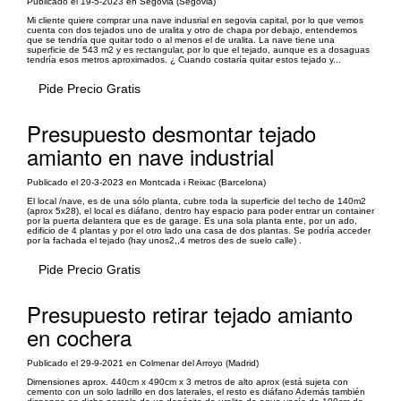
Publicado el 19-5-2023 en Segovia (Segovia)
Mi cliente quiere comprar una nave indusrial en segovia capital, por lo que vemos
cuenta con dos tejados uno de uralita y otro de chapa por debajo, entendemos
que se tendría que quitar todo o al menos el de uralita. La nave tiene una
superficie de 543 m2 y es rectangular, por lo que el tejado, aunque es a dosaguas
tendría esos metros aproximados. ¿ Cuando costaría quitar estos tejado y...
Pide Precio Gratis
Presupuesto desmontar tejado
amianto en nave industrial
Publicado el 20-3-2023 en Montcada i Reixac (Barcelona)
El local /nave, es de una sólo planta, cubre toda la superficie del techo de 140m2
(aprox 5x28), el local es diáfano, dentro hay espacio para poder entrar un container
por la puerta delantera que es de garage. Es una sola planta ente, por un ado,
edificio de 4 plantas y por el otro lado una casa de dos plantas. Se podría acceder
por la fachada el tejado (hay unos2,,4 metros des de suelo calle) .
Pide Precio Gratis
Presupuesto retirar tejado amianto
en cochera
Publicado el 29-9-2021 en Colmenar del Arroyo (Madrid)
Dimensiones aprox. 440cm x 490cm x 3 metros de alto aprox (está sujeta con
cemento con un solo ladrillo en dos laterales, el resto es diáfano Además también