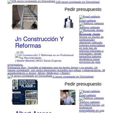
129 veces contratado en Cronoshare
Pedir presupuesto
Email validado
1/37
Teléfono validado
Responde rápido
Jn Construcción Y
Somos un equipo de
profesionales
Reformas
altamente calificado,
expertos especialistas
en todo tipo de
reformas integrales e
10 (3)
industriales. Desde
pequeños trabajos
domésticos hasta
| Madrid (Madrid) 28031 Santa Eugenia
proyectos de gran
envergadura.
Esperanza dice:
"Increíble el trabajazo que ha hecho Jerson y su equipo. Un
trabajo complicado, con serios imprevistos resueltos muy eficaz y eficientemente. Mi
agradecimiento a Jerson, Néstor, Wellington y Rubén"
4 veces contratado en Cronoshare
Pedir presupuesto
Email validado
1/81
Teléfono validado
Soy Albert Arenas, un
profesional
especializado en una