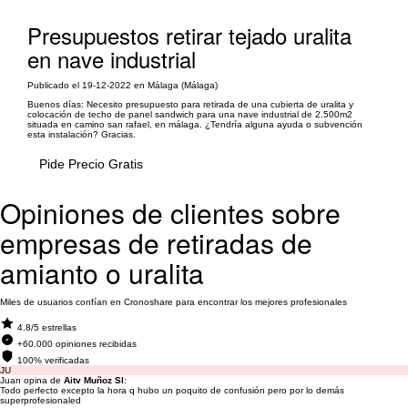
Presupuestos retirar tejado uralita
en nave industrial
Publicado el 19-12-2022 en Málaga (Málaga)
Buenos días: Necesito presupuesto para retirada de una cubierta de uralita y
colocación de techo de panel sandwich para una nave industrial de 2.500m2
situada en camino san rafael, en málaga. ¿Tendría alguna ayuda o subvención
esta instalación? Gracias.
Pide Precio Gratis
Opiniones de clientes sobre
empresas de retiradas de
amianto o uralita
Miles de usuarios confían en Cronoshare para encontrar los mejores profesionales
4.8/5 estrellas
+60.000 opiniones recibidas
100% verificadas
JU
Juan opina de
Aitv Muñoz Sl
:
Todo perfecto excepto la hora q hubo un poquito de confusión pero por lo demás
superprofesionaled