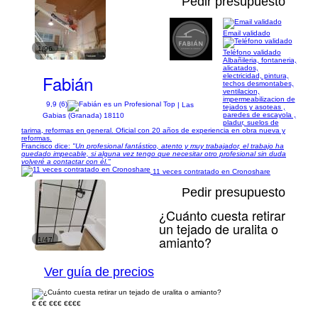
Pedir presupuesto
Email validado
1/96
Teléfono validado
Albañileria, fontaneria,
alicatados,
Fabián
electricidad, pintura,
techos desmontabes,
ventilacion,
impermeabilizacion de
9,9 (6)
| Las
tejados y asoteas ,
paredes de escayola ,
Gabias (Granada) 18110
pladur, suelos de
tarima, reformas en general. Oficial con 20 años de experiencia en obra nueva y
reformas.
Francisco dice:
"Un profesional fantástico, atento y muy trabajador, el trabajo ha
quedado impecable, si alguna vez tengo que necesitar otro profesional sin duda
volveré a contactar con él."
11 veces contratado en Cronoshare
Pedir presupuesto
¿Cuánto cuesta retirar
un tejado de uralita o
amianto?
1/47
Ver guía de precios
€
€€
€€€
€€€€