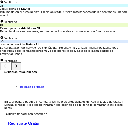
Verificada
JE
Jesus opina de
David
:
Muy rapido en el presupuesto. Precio ajustado. Ofrece mas servicios que los solicitados. Trabare
con el.
Verificada
CÉ
César opina de
Aitv Muñoz Sl
:
Recomiendo a esta empresa, seguramente los vuelva a contratar en un futuro cercano
Verificada
JO
Jose opina de
Aitv Muñoz Sl
:
La contratacion del servicio fue muy ràpida. Sencilla y muy amable, Maria nos facilito todo
enseguida pero los trabajadores muy poco profesionales, apenas llevaban equipo de
proteccion, nada...
Verificada
Servicios relacionados
Retirada de uralita
En Cronoshare puedes encontrar a los mejores profesionales de Retirar tejado de uralita |
Elimina el riesgo. Pide precio y hasta 4 profesionales de tu zona te contactan a las pocas
horas.
¿Quieres trabajar con nosotros?
Regístrate Gratis