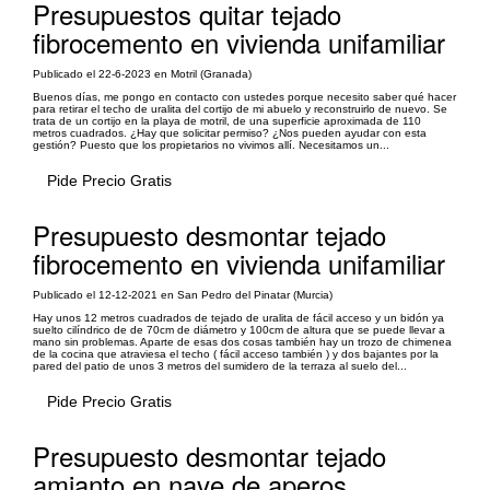
Presupuestos quitar tejado
fibrocemento en vivienda unifamiliar
Publicado el 22-6-2023 en Motril (Granada)
Buenos días, me pongo en contacto con ustedes porque necesito saber qué hacer
para retirar el techo de uralita del cortijo de mi abuelo y reconstruirlo de nuevo. Se
trata de un cortijo en la playa de motril, de una superficie aproximada de 110
metros cuadrados. ¿Hay que solicitar permiso? ¿Nos pueden ayudar con esta
gestión? Puesto que los propietarios no vivimos allí. Necesitamos un...
Pide Precio Gratis
Presupuesto desmontar tejado
fibrocemento en vivienda unifamiliar
Publicado el 12-12-2021 en San Pedro del Pinatar (Murcia)
Hay unos 12 metros cuadrados de tejado de uralita de fácil acceso y un bidón ya
suelto cilíndrico de de 70cm de diámetro y 100cm de altura que se puede llevar a
mano sin problemas. Aparte de esas dos cosas también hay un trozo de chimenea
de la cocina que atraviesa el techo ( fácil acceso también ) y dos bajantes por la
pared del patio de unos 3 metros del sumidero de la terraza al suelo del...
Pide Precio Gratis
Presupuesto desmontar tejado
amianto en nave de aperos