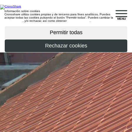
Información sobre cookies
Cronoshare utiliza cookies propias y de terceros para fines analíticos. Puedes
aceptar todas las cookies pulsando el botón “Permitir todas”. Puedes cambiar la
MENU
configuración
, y/o rechazar, así como obtener
más información
.