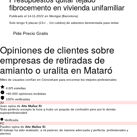
fibrocemento en vivienda unifamiliar
Publicado el 14-11-2022 en Montgat (Barcelona)
Solo tengo 6 placas (13㎡，1m cubitos) de asbestos desmontada para retirar
Pide Precio Gratis
Opiniones de clientes sobre
empresas de retiradas de
amianto o uralita en Mataró
Miles de usuarios confían en Cronoshare para encontrar los mejores profesionales
4.8/5 estrellas
+60.000 opiniones recibidas
100% verificadas
JU
Juan opina de
Aitv Muñoz Sl
:
Todo perfecto excepto la hora q hubo un poquito de confusión pero por lo demás
superprofesionaled
Verificada
PC
Paulino opina de
Aitv Muñoz Sl
:
El trabajo ha sido realizado, a mi parecer, de manera adecuada y perfecta. profesionales y
atentos