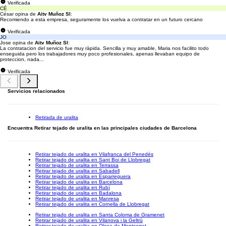
Verificada
CÉ
César opina de
Aitv Muñoz Sl
:
Recomiendo a esta empresa, seguramente los vuelva a contratar en un futuro cercano
Verificada
JO
Jose opina de
Aitv Muñoz Sl
:
La contratacion del servicio fue muy ràpida. Sencilla y muy amable, Maria nos facilito todo
enseguida pero los trabajadores muy poco profesionales, apenas llevaban equipo de
proteccion, nada...
Verificada
Servicios relacionados
Retirada de uralita
Encuentra Retirar tejado de uralita en las principales ciudades de Barcelona
Retirar tejado de uralita en Vilafranca del Penedès
Retirar tejado de uralita en Sant Boi de Llobregat
Retirar tejado de uralita en Terrassa
Retirar tejado de uralita en Sabadell
Retirar tejado de uralita en Esparreguera
Retirar tejado de uralita en Barcelona
Retirar tejado de uralita en Rubí
Retirar tejado de uralita en Badalona
Retirar tejado de uralita en Manresa
Retirar tejado de uralita en Cornella de Llobregat
Retirar tejado de uralita en Santa Coloma de Gramenet
Retirar tejado de uralita en Vilanova i la Geltrú
Retirar tejado de uralita en Olesa de Montserrat