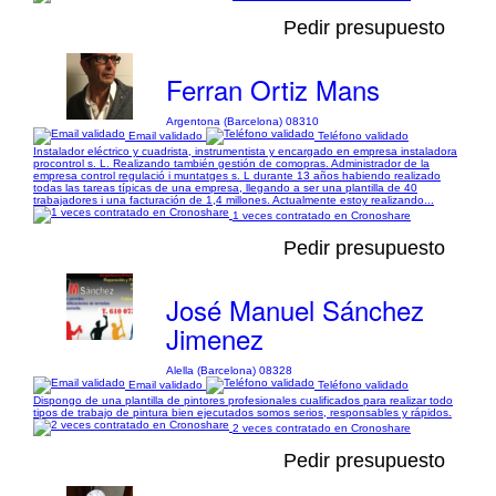
Pedir presupuesto
Ferran Ortiz Mans
Argentona (Barcelona) 08310
Email validado
Teléfono validado
Instalador eléctrico y cuadrista, instrumentista y encargado en empresa instaladora
procontrol s. L. Realizando también gestión de comopras. Administrador de la
empresa control regulació i muntatges s. L durante 13 años habiendo realizado
todas las tareas típicas de una empresa, llegando a ser una plantilla de 40
trabajadores i una facturación de 1,4 millones. Actualmente estoy realizando...
1 veces contratado en Cronoshare
Pedir presupuesto
José Manuel Sánchez
Jimenez
Alella (Barcelona) 08328
Email validado
Teléfono validado
Dispongo de una plantilla de pintores profesionales cualificados para realizar todo
tipos de trabajo de pintura bien ejecutados somos serios, responsables y rápidos.
2 veces contratado en Cronoshare
Pedir presupuesto