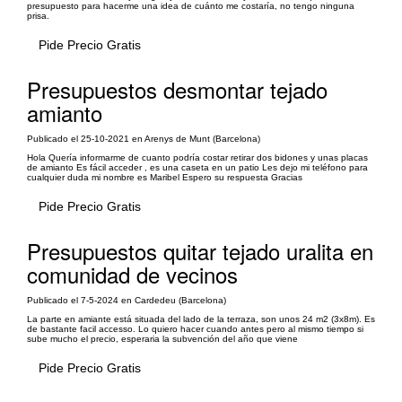
presupuesto para hacerme una idea de cuánto me costaría, no tengo ninguna
prisa.
Pide Precio Gratis
Presupuestos desmontar tejado
amianto
Publicado el 25-10-2021 en Arenys de Munt (Barcelona)
Hola Quería informarme de cuanto podría costar retirar dos bidones y unas placas
de amianto Es fácil acceder , es una caseta en un patio Les dejo mi teléfono para
cualquier duda mi nombre es Maribel Espero su respuesta Gracias
Pide Precio Gratis
Presupuestos quitar tejado uralita en
comunidad de vecinos
Publicado el 7-5-2024 en Cardedeu (Barcelona)
La parte en amiante está situada del lado de la terraza, son unos 24 m2 (3x8m). Es
de bastante facil accesso. Lo quiero hacer cuando antes pero al mismo tiempo si
sube mucho el precio, esperaria la subvención del año que viene
Pide Precio Gratis