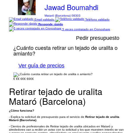
Jawad Boumahdi
Mataró (Barcelona) 08303
Email validado
Teléfono validado
Responde rápido
5 veces contratado en Cronoshare
Pedir presupuesto
¿Cuánto cuesta retirar un tejado de uralita o
amianto?
Ver guía de precios
€
€€
€€€
€€€€
Retirar tejado de uralita
Mataró (Barcelona)
¿Cómo funciona?
- Explica tu solicitud de presupuesto para el servicio de
Retirar tejado de uralita
Mataró (Barcelona)
.
- Cientos de profesionales de Retirar tejado de uralita ubicados en Mataró y
alrededores van a recibir un aviso con tu solicitud y los que muestren interés se van
a poner en contacto contigo, ofreciéndote un presupuesto y tarifas personalizadas