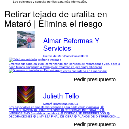
Lee opiniones y consulta perfiles para más información.
Retirar tejado de uralita en
Mataró | Elimina el riesgo
Almar Reformas Y
Servicios
Premià de Mar (Barcelona) 08330
Teléfono validado
Empresa fundada en 1988 comenzando con servicios de reparaciones 24h, poco a
poco fuimos ampliando a trabajos de reformas en general y albañileria
5 veces contratado en Cronoshare
Pedir presupuesto
Julieth Tello
Mataró (Barcelona) 08304
Soy especialista en transformar espacios para darle estilo y armonia, 🔵
REAHABIITACION 🔵 HOME STAGING 🔵 REFORMAS INTEGRALES 🔵
INTERIORISMO ( mueble a medidas ). 🔵 DISEÑOS 3D RENDERIZADOS 🔵
DECORACIONES 🔵 LIMPIEZA FINAL DE OBRA 🔵 PLANOS DE DISTRIBUCIÓN,...
Pedir presupuesto