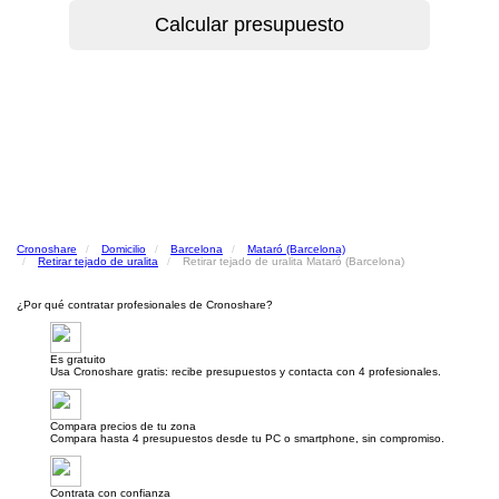
Cronoshare
Domicilio
Barcelona
Mataró (Barcelona)
Retirar tejado de uralita
Retirar tejado de uralita Mataró (Barcelona)
¿Por qué contratar profesionales de Cronoshare?
Es gratuito
Usa Cronoshare gratis: recibe presupuestos y contacta con 4 profesionales.
Compara precios de tu zona
Compara hasta 4 presupuestos desde tu PC o smartphone, sin compromiso.
Contrata con confianza