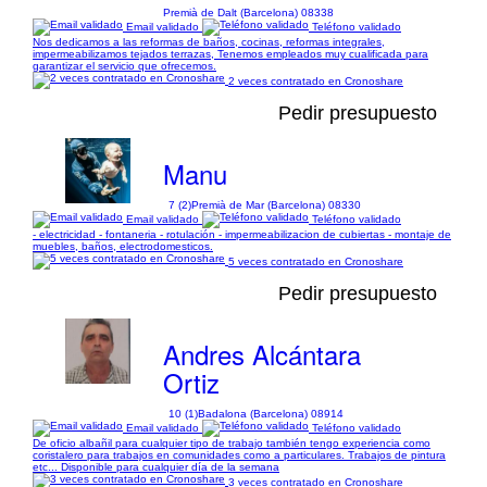
Premià de Dalt (Barcelona) 08338
Email validado
Teléfono validado
Nos dedicamos a las reformas de baños, cocinas, reformas integrales,
impermeabilizamos tejados terrazas, Tenemos empleados muy cualificada para
garantizar el servicio que ofrecemos.
2 veces contratado en Cronoshare
Pedir presupuesto
Manu
7 (2)
Premià de Mar (Barcelona) 08330
Email validado
Teléfono validado
- electricidad - fontaneria - rotulación - impermeabilizacion de cubiertas - montaje de
muebles, baños, electrodomesticos.
5 veces contratado en Cronoshare
Pedir presupuesto
Andres Alcántara
Ortiz
10 (1)
Badalona (Barcelona) 08914
Email validado
Teléfono validado
De oficio albañil para cualquier tipo de trabajo también tengo experiencia como
coristalero para trabajos en comunidades como a particulares. Trabajos de pintura
etc... Disponible para cualquier día de la semana
3 veces contratado en Cronoshare