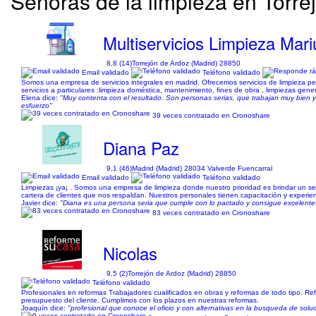
Señoras de la limpieza en Torre
Multiservicios Limpieza Mari
8,8 (14)
Torrejón de Ardoz (Madrid) 28850
Email validado
Teléfono validado
Somos una empresa de servicios integrales en madrid. Ofrecemos servicios de limpieza per
servicios a particulares :limpieza doméstica, mantenimiento, fines de obra , limpiezas genera
Elena dice:
"Muy contenta con el resultado. Son personas serias, que trabajan muy bien y 
esfuerzo"
39 veces contratado en Cronoshare
Diana Paz
9,1 (46)
Madrid (Madrid) 28034 Valverde Fuencarral
Email validado
Teléfono validado
Limpiezas ¡ya¡ . Somos una empresa de limpieza donde nuestro prioridad es brindar un ser
cartera de clientes que nos respaldan. Nuestros personales tienen capacitación y experienc
Javier dice:
"Diana es una persona seria que cumple con lo pactado y consigue excelentes
83 veces contratado en Cronoshare
Nicolas
9,5 (2)
Torrejón de Ardoz (Madrid) 28850
Teléfono validado
Profesionales en reformas Trabajadores cualificados en obras y reformas de todo tipo. 
presupuesto del cliente. Cumplimos con los plazos en nuestras reformas.
Joaquín dice:
"profesional que conoce el oficio y con alternativas en la busqueda de solu