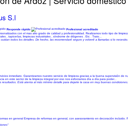
jón de Ardoz | Servicio doméstico
us S.l
Responde rápido
Profesional acreditado
sonalizados con el mas alto grado de calidad y profesionalidad. Realizamos todo tipo de limpie
les , tapicerías, limpiezas industriales , síndrome de diógenes . Etc . Trato...
cuidan todos los detalles. De hecho, las recomendaré seguro y volveré a llamarlas si lo necesito.
vicios inmediato. Garantizamos nuestro servicio de limpieza gracias a la buena supervisión de 
ia en este sector de la limpieza integral por eso nos esforzamos día a día para poder...
 resultados. Está atenta al más mínimo detalle para dejarte la casa en muy buenas condiciones
Reformas en general Empresa de reformas en general, con asesoramiento en decoración incluido
ciones"