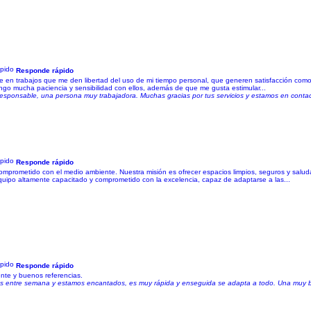
Responde rápido
en trabajos que me den libertad del uso de mi tiempo personal, que generen satisfacción como e
engo mucha paciencia y sensibilidad con ellos, además de que me gusta estimular...
responsable, una persona muy trabajadora. Muchas gracias por tus servicios y estamos en contac
Responde rápido
omprometido con el medio ambiente. Nuestra misión es ofrecer espacios limpios, seguros y saluda
uipo altamente capacitado y comprometido con la excelencia, capaz de adaptarse a las...
Responde rápido
ente y buenos referencias.
ías entre semana y estamos encantados, es muy rápida y enseguida se adapta a todo. Una muy b