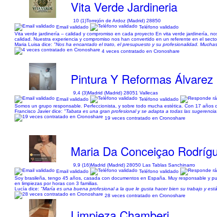
Vita Verde Jardineria
10 (1)
Torrejón de Ardoz (Madrid) 28850
Email validado
Teléfono validado
Vita verde jardinería – calidad y compromiso en cada proyecto En vita verde jardinería, no
calidad. Nuestra experiencia y compromiso nos han convertido en un referente en el sector
Maria Luisa dice:
"Nos ha encantado el trato, el presupuesto y su profesionalidad. Muchas
4 veces contratado en Cronoshare
Pintura Y Reformas Álvarez
9,4 (3)
Madrid (Madrid) 28051 Vallecas
Email validado
Teléfono validado
Somos un grupo responsable. Perfeccionista, y sobre todo mucha estética. Con 17 años de 
Francisco Javier dice:
"Tabata es una gran profesional y se adapta a todas las sugerencias
19 veces contratado en Cronoshare
Maria Da Conceiçao Rodríg
9,9 (16)
Madrid (Madrid) 28050 Las Tablas Sanchinarro
Email validado
Teléfono validado
Soy brasileña, tengo 45 años, casada con documentos en España. Muy responsable y punt
en limpiezas por horas con 3 familias.
Lucía dice:
"María es una buena profesional a la que le gusta hacer bien su trabajo y es
28 veces contratado en Cronoshare
Limpieza Chamberi