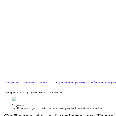
Cronoshare
Domicilio
Madrid
Torrejón de Ardoz (Madrid)
Señoras de la limpie
¿Por qué contratar profesionales de Cronoshare?
Es gratuito
Usa Cronoshare gratis: recibe presupuestos y contacta con 4 profesionales.