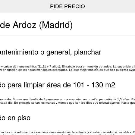
 de Ardoz (Madrid)
antenimiento o general, planchar
cuidar de nuestros hijos (11,11 y 7 años). El trabajo será en torrejón de ardoz. La superficie a 
 smi en función de las horas mensuales acordadas. Lo que mejor nos iría es que nos pudieras ayud
do para limpiar área de 101 - 130 m2
obre todo. Somos una familia de 3 personas y una mascota con un niño pequeño de 1,5 años. E
cada dia. En principio serian los martes y viernes que son los dias que teletrabajamos, hasta que
do en piso
ieza tras una reforma. La casa tiene dos dormitorios, la entrada y el salón comedor sin muebles. 