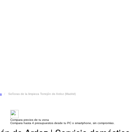
za
Señoras de la limpieza Torrejón de Ardoz (Madrid)
Compara precios de tu zona
Compara hasta 4 presupuestos desde tu PC o smartphone, sin compromiso.