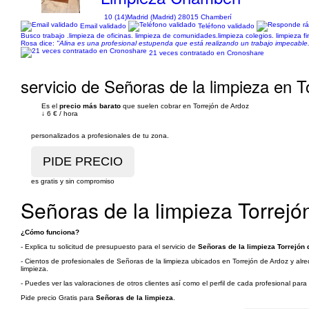
10 (14)
Madrid (Madrid) 28015 Chamberí
Email validado
Teléfono validado
Busco trabajo .limpieza de oficinas. limpieza de comunidades.limpieza colegios. limpieza fi
Rosa dice:
"Alina es una profesional estupenda que está realizando un trabajo impecabl
21 veces contratado en Cronoshare
servicio de Señoras de la limpieza en 
Es el
precio más barato
que suelen cobrar en Torrejón de Ardoz
↓
6 €
/
hora
personalizados a profesionales de tu zona.
es gratis y sin compromiso
Señoras de la limpieza Torrejó
¿Cómo funciona?
- Explica tu solicitud de presupuesto para el servicio de
Señoras de la limpieza Torrejón 
- Cientos de profesionales de Señoras de la limpieza ubicados en Torrejón de Ardoz y alre
limpieza.
- Puedes ver las valoraciones de otros clientes así como el perfil de cada profesional par
Pide precio Gratis para
Señoras de la limpieza
.