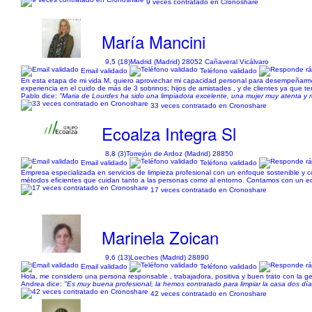
9 veces contratado en Cronoshare
María Mancini
9,5 (18)
Madrid (Madrid) 28052 Cañaveral Vicálvaro
Email validado
Teléfono validado
En esta etapa de mi vida M, quiero aprovechar mi capacidad personal para desempeñarme 
experiencia en el cuido de más de 3 sobrinos; hijos de amistades , y de clientes ya que t
Pablo dice:
"Maria de Lourdes ha sido una limpiadora excelente, una mujer muy atenta y 
33 veces contratado en Cronoshare
Ecoalza Integra Sl
8,8 (3)
Torrejón de Ardoz (Madrid) 28850
Email validado
Teléfono validado
Empresa especializada en servicios de limpieza profesional con un enfoque sostenible y c
métodos eficientes que cuidan tanto a las personas como al entorno. Contamos con un eq
17 veces contratado en Cronoshare
Marinela Zoican
9,6 (13)
Loeches (Madrid) 28890
Email validado
Teléfono validado
Hola, me considero una persona responsable , trabajadora, positiva y buen trato con la g
Andrea dice:
"Es muy buena profesional, la hemos contratado para limpiar la casa dos d
42 veces contratado en Cronoshare