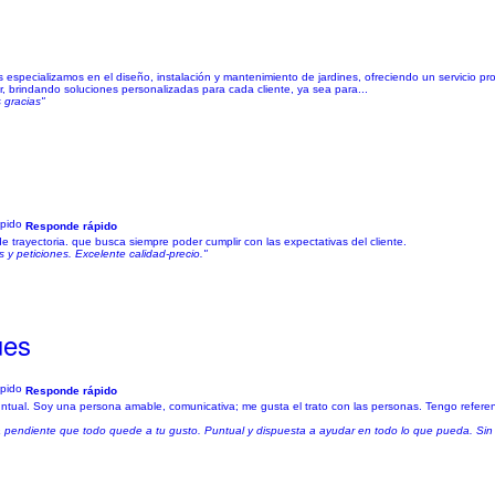
s especializamos en el diseño, instalación y mantenimiento de jardines, ofreciendo un servicio pr
, brindando soluciones personalizadas para cada cliente, ya sea para...
 gracias"
Responde rápido
trayectoria. que busca siempre poder cumplir con las expectativas del cliente.
 y peticiones. Excelente calidad-precio."
ues
Responde rápido
ual. Soy una persona amable, comunicativa; me gusta el trato con las personas. Tengo referen
tá pendiente que todo quede a tu gusto. Puntual y dispuesta a ayudar en todo lo que pueda. Sin 