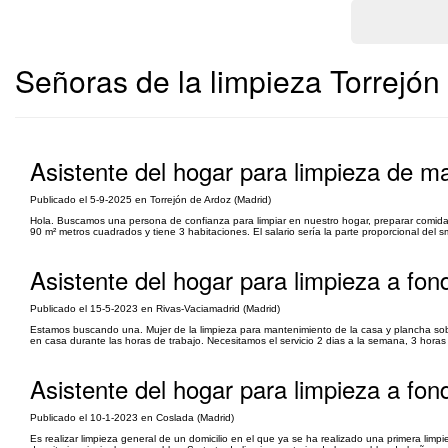
Señoras de la limpieza Torrejón
Asistente del hogar para limpieza de m
Publicado el 5-9-2025 en Torrejón de Ardoz (Madrid)
Hola. Buscamos una persona de confianza para limpiar en nuestro hogar, preparar comida y 
90 m² metros cuadrados y tiene 3 habitaciones. El salario sería la parte proporcional del
Asistente del hogar para limpieza a fon
Publicado el 15-5-2023 en Rivas-Vaciamadrid (Madrid)
Estamos buscando una. Mujer de la limpieza para mantenimiento de la casa y plancha s
en casa durante las horas de trabajo. Necesitamos el servicio 2 dias a la semana, 3 horas 
Asistente del hogar para limpieza a fon
Publicado el 10-1-2023 en Coslada (Madrid)
Es realizar limpieza general de un domicilio en el que ya se ha realizado una primera limp