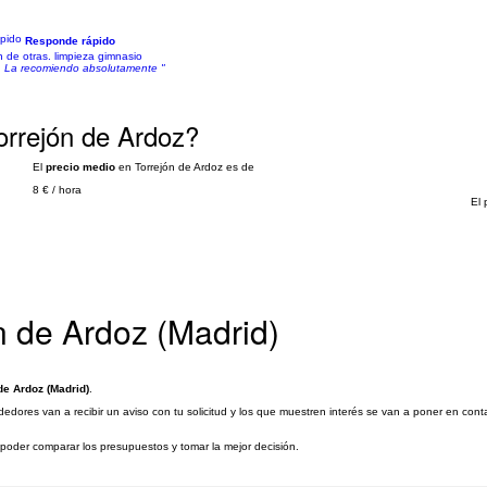
Responde rápido
n de otras. limpieza gimnasio
e. La recomiendo absolutamente "
Torrejón de Ardoz?
El
precio medio
en Torrejón de Ardoz es de
8 €
/
hora
El 
n de Ardoz (Madrid)
de Ardoz (Madrid)
.
dedores van a recibir un aviso con tu solicitud y los que muestren interés se van a poner en con
a poder comparar los presupuestos y tomar la mejor decisión.