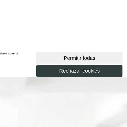
sí como obtener
más