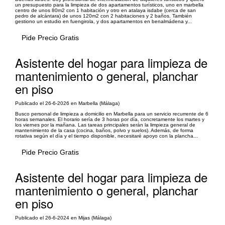
un presupuesto para la limpieza de dos apartamentos turísticos, uno en marbella
centro de unos 80m2 con 1 habitación y otro en atalaya isdabe (cerca de san
pedro de alcántara) de unos 120m2 con 2 habitaciones y 2 baños. También
gestiono un estudio en fuengirola, y dos apartamentos en benalmádena y...
Pide Precio Gratis
Asistente del hogar para limpieza de
mantenimiento o general, planchar
en piso
Publicado el 26-6-2026 en Marbella (Málaga)
Busco personal de limpieza a domicilio en Marbella para un servicio recurrente de 6
horas semanales. El horario sería de 3 horas por día, concretamente los martes y
los viernes por la mañana. Las tareas principales serán la limpieza general de
mantenimiento de la casa (cocina, baños, polvo y suelos). Además, de forma
rotativa según el día y el tiempo disponible, necesitaré apoyo con la plancha...
Pide Precio Gratis
Asistente del hogar para limpieza de
mantenimiento o general, planchar
en piso
Publicado el 26-6-2024 en Mijas (Málaga)