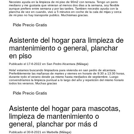
Neceisto ayuda en la limpieza de mi piso de 90m2 con terraza. Tengo un perro
mediano y me gustaria que vinieran al menos dos dias a la semana, soy flexible
aunque prefiero entre semana y por las tardes. Tambien necesito ayuda con la
plancha de vez en cuando, vivo a 5 minutos en coche de la cala de mijas y cerca
de mi piso no hay transporte publico. Muchisimas gracias.
Pide Precio Gratis
Asistente del hogar para limpieza de
mantenimiento o general, planchar
en piso
Publicado el 17-6-2022 en San Pedro Alcantara (Málaga)
Hola! estamos buscando limpiadora para vivienda en san pedro de alcantara.
Preferiblemente las mañanas de martes y viernes en horario de 9:30 a 13:30 horas,
durante todo el verano desde ya mismo hasta mediados de septiembre. Luego
convendríamos la limpieza puntual a lo largo del año y repetición del mismo horario
todos los veranos. Muchas gracias
Pide Precio Gratis
Asistente del hogar para mascotas,
limpieza de mantenimiento o
general, planchar por más d
Publicado el 30-8-2021 en Marbella (Málaga)