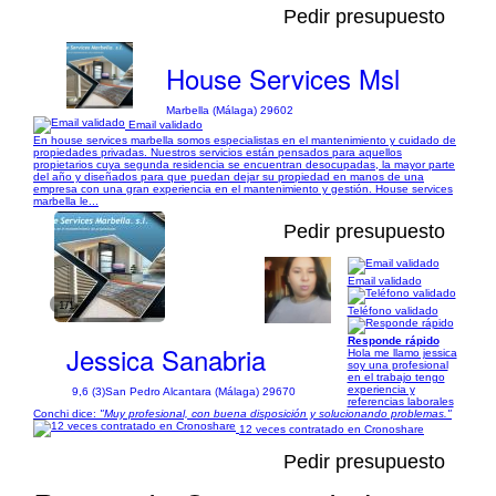
Pedir presupuesto
House Services Msl
Marbella (Málaga) 29602
Email validado
En house services marbella somos especialistas en el mantenimiento y cuidado de
propiedades privadas. Nuestros servicios están pensados para aquellos
propietarios cuya segunda residencia se encuentran desocupadas, la mayor parte
del año y diseñados para que puedan dejar su propiedad en manos de una
empresa con una gran experiencia en el mantenimiento y gestión. House services
marbella le...
Pedir presupuesto
Email validado
1/1
Teléfono validado
Responde rápido
Jessica Sanabria
Hola me llamo jessica
soy una profesional
en el trabajo tengo
experiencia y
9,6 (3)
San Pedro Alcantara (Málaga) 29670
referencias laborales
Conchi dice:
"Muy profesional, con buena disposición y solucionando problemas."
12 veces contratado en Cronoshare
Pedir presupuesto