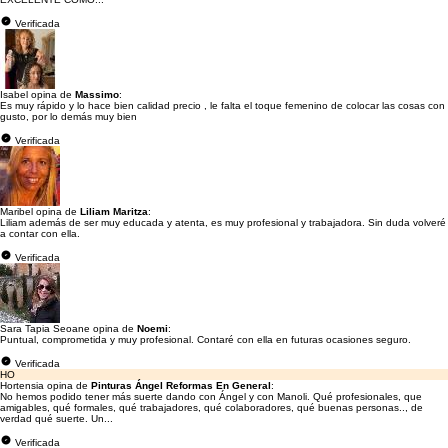
Verificada
Isabel opina de
Massimo
:
Es muy rápido y lo hace bien calidad precio , le falta el toque femenino de colocar las cosas con
gusto, por lo demás muy bien
Verificada
Maribel opina de
Liliam Maritza
:
Liliam además de ser muy educada y atenta, es muy profesional y trabajadora. Sin duda volveré
a contar con ella.
Verificada
Sara Tapia Seoane opina de
Noemi
:
Puntual, comprometida y muy profesional. Contaré con ella en futuras ocasiones seguro.
Verificada
HO
Hortensia opina de
Pinturas Ángel Reformas En General
:
No hemos podido tener más suerte dando con Ángel y con Manoli. Qué profesionales, que
amigables, qué formales, qué trabajadores, qué colaboradores, qué buenas personas.., de
verdad qué suerte. Un...
Verificada