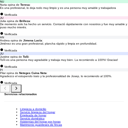
NU
Nuria opina de
Teresa
:
Es una profesional, lo deja todo muy limpio y es una persona muy amable y trabajadora
Verificada
JU
Julia opina de
Brilleza
:
De momento solo ha hecho un servicio. Contactó rápidamente con nosotros y fue muy amable y
puso mucho interés.
Verificada
AN
Andrea opina de
Jimena Lucía
:
Jiménez es una gran profesional, plancha rápido y limpia en profundidad.
Verificada
JU
Justine opina de
Toñi
:
Toñi es una persona muy agradable y trabaja muy bien. La recomiendo a 100%! Gracias!
Verificada
PI
Pilar opina de
Neteges Cuina Neta
:
Agradezco el estupendo trato y la profesionalidad de Josep, lo recomiendo al 100%.
Verificada
Servicios relacionados
Limpieza a domicilio
Servicio limpieza del hogar
Empleada de hogar
Servicio doméstico
Asistentas del hogar por horas
Matrimonio guardeses de fincas