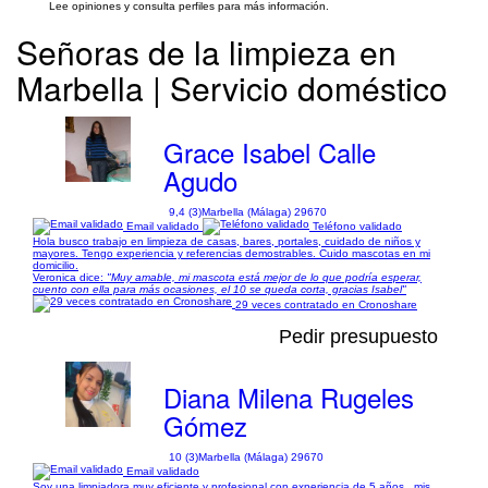
Lee opiniones y consulta perfiles para más información.
Señoras de la limpieza en
Marbella | Servicio doméstico
Grace Isabel Calle
Agudo
9,4 (3)
Marbella (Málaga) 29670
Email validado
Teléfono validado
Hola busco trabajo en limpieza de casas, bares, portales, cuidado de niños y
mayores. Tengo experiencia y referencias demostrables. Cuido mascotas en mi
domicilio.
Veronica dice:
"Muy amable, mi mascota está mejor de lo que podría esperar,
cuento con ella para más ocasiones, el 10 se queda corta, gracias Isabel"
29 veces contratado en Cronoshare
Pedir presupuesto
Diana Milena Rugeles
Gómez
10 (3)
Marbella (Málaga) 29670
Email validado
Soy una limpiadora muy eficiente y profesional con experiencia de 5 años , mis