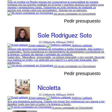
Hola mi nombre es Reinier gracias por contactarnos la expecialidad de nuestra
empreza son los arreglos multiples en el hogar y nuestros servicios son varios como
manitas y reparaciones varias. Trataremos en todo momento de realizarle un
servicio que pueda cubrir sus necesidades . Gracias por su atencion.
26 veces contratado en Cronoshare
Pedir presupuesto
Sole Rodriguez Soto
10 (3)
Marbella (Málaga) 29601
Email validado
Teléfono validado
Ofrezco mis servicios para limpieza de inmuebles a media jornadada, dias sueltos y
ocasionales. Tengo experiencia en mantenimiento de propiedades ocupándome de
la limpieza, cuidado de plantas y animales de compañía.
Isabel dice:
"Maravillosa, responsable, un trabajo impecable y muy versátil. Necesité
que hablara en inglés y se defendió muy bien!!!! Lo dejó todo impecable. Muy
inteligente."
18 veces contratado en Cronoshare
Pedir presupuesto
Nicoletta
10 (1)
Marbella (Málaga) 29604
Email validado
Teléfono validado
Soy una limpiadora autónoma. Trabajo por horas/ Soy profesional/ muy atenta a los
detalles/ cuido muy bien el orden y la limpieza a fondo.
6 veces contratado en Cronoshare