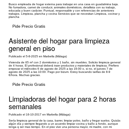
Busco empleada de hogar externa para trabajar en una casa en guadalmina baja.
No fumadora, carnet de conducir, animales domésticos, detallista con su trabajo,
educada y buen carácter. Puntual, responsable y con referencias de anteriores
trabajos. Limpieza, plancha y cocina Servicios que se necesitan Limpieza, cocinar y
plancha
Pide Precio Gratis
Asistente del hogar para limpieza
general en piso
Publicado el 5-8-2025 en Marbella (Málaga)
Vivienda de 65 m² con 2 dormitorios y 1 baño, sin muebles. Solicito limpieza general
de 4 horas. El profesional deberá traer productos y materiales de limpieza. Prefiero
empezar el miércoles 6 de agosto de 2025 a las 16:00 o, si no, el jueves 7 de
agosto de 2025 a las 10:00. Pago por bizum. Estoy buscando tarifas de 8-9
€/hora. Muchas gracias.
Pide Precio Gratis
Limpiadoras del hogar para 2 horas
semanales
Publicado el 16-10-2017 en Marbella (Málaga)
Sería limpieza general de la casa, barrer, limpiar polvo, baño y fregar suelos. Quizás
algún día y siempre llegando a un acuerdo limpiar cocina y baño a fondo, aunque
tenga q ser mas tiempo. En el piso vive una persona mayor, mi madre, con mi