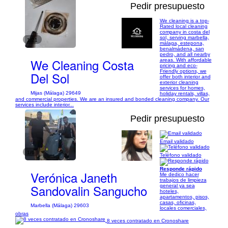
Pedir presupuesto
We cleaning is a top-
Rated local cleaning
company in costa del
sol, serving marbella,
1/21
málaga, estepona,
benalmádena, san
pedro, and all nearby
We Cleaning Costa
areas. With affordable
pricing and eco-
Friendly options, we
Del Sol
offer both interior and
exterior cleaning
services for homes,
Mijas (Málaga) 29649
holiday rentals, villas,
and commercial properties. We are an insured and bonded cleaning company. Our
services include interior...
Pedir presupuesto
Email validado
1/6
Teléfono validado
Responde rápido
Verónica Janeth
Me dedico hacer
trabajos de limpieza
Sandovalin Sangucho
general ya sea
hoteles,
apartamentos, pisos,
casas, oficinas,
Marbella (Málaga) 29603
locales comerciales,
obras
8 veces contratado en Cronoshare