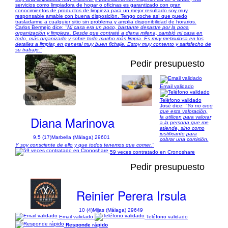
servicios como limpiadora de hogar o oficinas es garantizado con gran
conocimientos de productos de limpieza para un mejor resultado soy muy
responsable amable con buena disposición. Tengo coche así que puedo
trasladarme a cualquier sitio sin problema y amplia disponibilidad de horarios.
Carlos Bermejo dice:
"Mi casa era un poco, bastante desastre por la poca
organización y limpieza. Desde que contraté a diana milena, cambió mi casa en
todo, más organizado y sobre todo mucho más limpia. Es muy meticulosa en los
detalles a limpiar, en general muy buen fichaje. Estoy muy contento y satisfecho de
su trabajo."
Pedir presupuesto
Email validado
1/18
Teléfono validado
José dice:
"Yo no creo
que esta valoración,
Diana Marinova
la utilicen para valorar
a la persona que me
atiende, sino como
justificante para
9,5 (17)
Marbella (Málaga) 29601
cobrar una comisión.
Y soy consciente de ello y que todos tenemos que comer."
59 veces contratado en Cronoshare
Pedir presupuesto
Reinier Perera Irsula
10 (4)
Mijas (Málaga) 29649
Email validado
Teléfono validado
Responde rápido