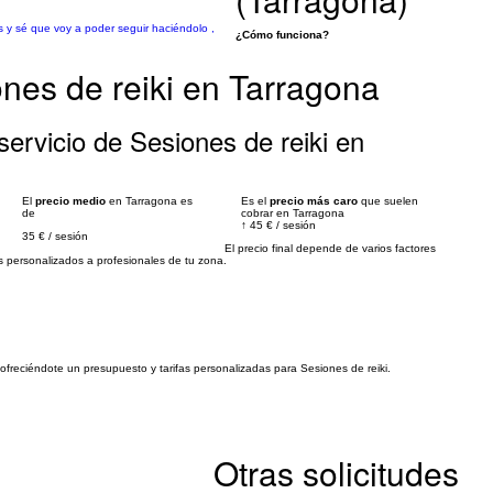
 y sé que voy a poder seguir haciéndolo ,
¿Cómo funciona?
nes de reiki en Tarragona
ervicio de Sesiones de reiki en
El
precio medio
en Tarragona es
Es el
precio más caro
que suelen
de
cobrar en Tarragona
↑
45 €
/
sesión
35 €
/
sesión
El precio final depende de varios factores
personalizados a profesionales de tu zona.
 ofreciéndote un presupuesto y tarifas personalizadas para Sesiones de reiki.
Otras solicitudes