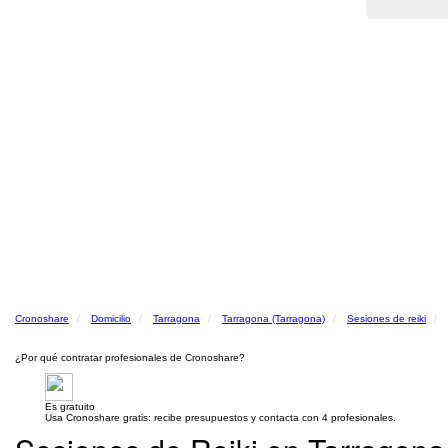
Cronoshare
Domicilio
Tarragona
Tarragona (Tarragona)
Sesiones de reiki
¿Por qué contratar profesionales de Cronoshare?
Es gratuito
Usa Cronoshare gratis: recibe presupuestos y contacta con 4 profesionales.