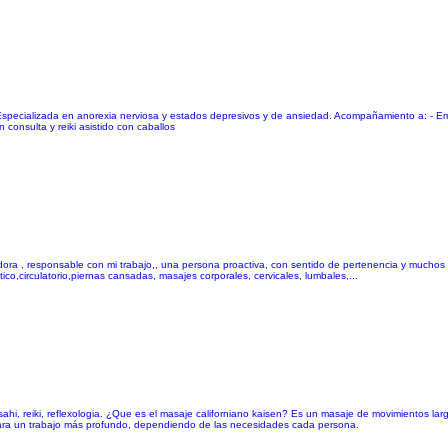
Especializada en anorexia nerviosa y estados depresivos y de ansiedad. Acompañamiento a: - Emb
consulta y reiki asistido con caballos
ra , responsable con mi trabajo,, una persona proactiva, con sentido de pertenencia y muchos v
tico,circulatorio,piernas cansadas, masajes corporales, cervicales, lumbales,...
sahi, reiki, reflexologia. ¿Que es el masaje californiano kaisen? Es un masaje de movimientos larg
para un trabajo más profundo, dependiendo de las necesidades cada persona.