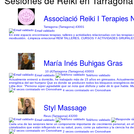
Sesiones de Reiki en Tarragona 
Associació Reiki I Terapies 
Tarragona (Tarragona) 43001
Email validado
En este espacio encontraras terapias, talleres y actividades relacionadas con las terapias na
moxibustión. -Limpieza emocional REM TALLERES, CURSOS Y ACTIVIDADES GRUPALES : -E
María Inés Buhigas Gras
10 (4)
Tarragona (Tarragona) 43003
Email validado
Teléfono validado
Actualmente entrenó a domicilio, he trabajado más de 15 años en gimnasios. Actualmente s
energética del ser humano Que es donde se producen todos los bloqueos energéticos debido
Lidia dice:
"Persona súper agradable que se nota que disfruta y sabe de lo que habla. Mu
4 veces contratado en Cronoshare
Styl Massage
Reus (Tarragona) 43200
Email validado
Teléfono validado
Cada una de las sesiones tiene un componente importante de crecimiento personal, en e
cristalizados que están influyendo en su salud, pues, como ya sabemos y la ciencia ha dem
2 veces contratado en Cronoshare