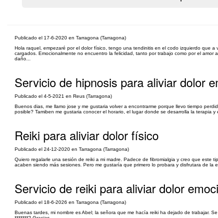
Publicado el 17-6-2020 en Tarragona (Tarragona)
Hola raquel, empezaré por el dolor físico, tengo una tendinitis en el codo izquierdo que
cargados. Emocionalmente no encuentro la felicidad, tanto por trabajo como por el amor
daño...
Servicio de hipnosis para aliviar dolor 
Publicado el 4-5-2021 en Reus (Tarragona)
Buenos dias, me llamo jose y me gustaria volver a encontrarme porque llevo tiempo perdi
posible? Tamiben me gustaria conocer el horario, el lugar donde se desarrolla la terapia y 
Reiki para aliviar dolor físico
Publicado el 24-12-2020 en Tarragona (Tarragona)
Quiero regalarle una sesión de reiki a mi madre. Padece de fibromialgia y creo que este 
acaben siendo más sesiones. Pero me gustaría que primero lo probara y disfrutara de la e
Servicio de reiki para aliviar dolor emoc
Publicado el 18-6-2026 en Tarragona (Tarragona)
Buenas tardes, mi nombre es Abel; la señora que me hacía reiki ha dejado de trabajar. Se 
*******? Gracias.