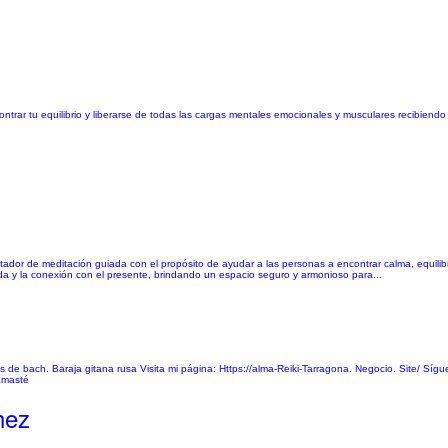
ontrar tu equilibrio y liberarse de todas las cargas mentales emocionales y musculares recibiend
tador de meditación guiada con el propósito de ayudar a las personas a encontrar calma, equilibr
nda y la conexión con el presente, brindando un espacio seguro y armonioso para...
es de bach. Baraja gitana rusa Visita mi página: Https://alma-Reiki-Tarragona. Negocio. Site/ Sígu
Namasté
hez