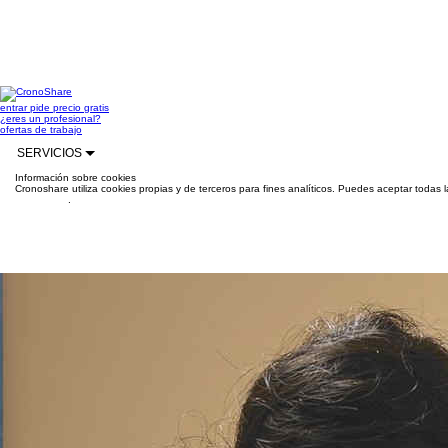
entrar
pide precio gratis
¿eres un profesional?
ofertas de trabajo
SERVICIOS
Información sobre cookies
Cronoshare utiliza cookies propias y de terceros para fines analíticos. Puedes aceptar todas 
información
.