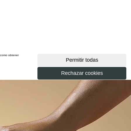
sí como obtener
más