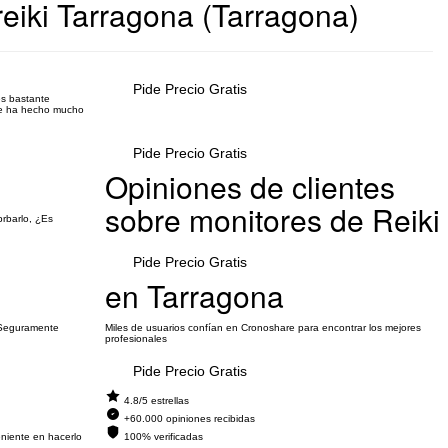
eiki Tarragona (Tarragona)
Pide Precio Gratis
es bastante
 me ha hecho mucho
Pide Precio Gratis
Opiniones de clientes
sobre monitores de Reiki
prbarlo, ¿Es
Pide Precio Gratis
en Tarragona
. Seguramente
Miles de usuarios confían en Cronoshare para encontrar los mejores
profesionales
Pide Precio Gratis
4.8/5 estrellas
+60.000 opiniones recibidas
eniente en hacerlo
100% verificadas