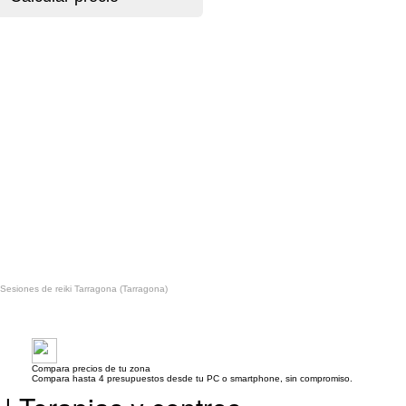
Sesiones de reiki Tarragona (Tarragona)
Compara precios de tu zona
Compara hasta 4 presupuestos desde tu PC o smartphone, sin compromiso.