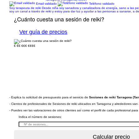
Email validado
Teléfono validado
Soy terapeuta de reiki Desde niña soy sanadora y canalizadora de energía, sano a las pe
soy un canal a través de reiki y estoy para dar luz y ayudar a las personas a sanarse, a d
¿Cuánto cuesta una sesión de reiki?
Ver guía de precios
€
€€
€€€
€€€€
- Explica tu solicitud de presupuesto para el servicio de
Sesiones de reiki Tarragona (Tar
- Cientos de profesionales de Sesiones de reiki ubicados en Tarragona y alrededores van a 
- Puedes ver las valoraciones de otros clientes así como el perfil de cada profesional par
Indica el número de sesiones: