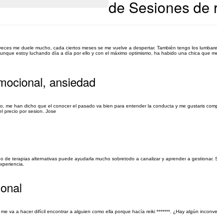
de Sesiones de r
 a veces me duele mucho, cada ciertos meses se me vuelve a despertar. También tengo los lumbar
 aunque estoy luchando día a día por ello y con el máximo optimismo, ha habido una chica que
emocional, ansiedad
do, me han dicho que el conocer el pasado va bien para entender la conducta y me gustaris com
el precio por sesion. Jose
tipo de terapias alternativas puede ayudarla mucho sobretodo a canalizar y aprender a gestionar
xperiencia.
ional
me va a hacer difícil encontrar a alguien como ella porque hacía reiki *******. ¿Hay algún inconv