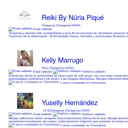
Reiki By Núria Piqué
Tarragona (Tarragona) 43002
Email validado
Terapeuta y maestra reiki, acompañante y guía de los procesos de crecimiento personal. 
Trastornos de la alimentación - Enfermedades físicas, mentales y emocionales Sesiones en 
Kelly Marrugo
Reus (Tarragona) 43201
Email validado
Teléfono validado
Gracias por darme la oportunidad de hacer parte de este grupo, soy una mujer emprendedo
quiromasajista profesional y me dedico a las terapias alternativas. Masajes reductores linfa
3 veces contratado en Cronoshare
Yuselly Hernández
10 (2)
Tarragona (Tarragona) 43003
Email validado
Teléfono validado
Masaje californiano kaizen (relajante descontracturante) Barras de Access, Masaje facial A
movimientos envolventes del cuerpo; profundamente relajantes que preparan el cuerpo 
5 veces contratado en Cronoshare