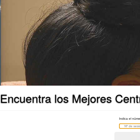
Encuentra los Mejores Cent
Indica el núm