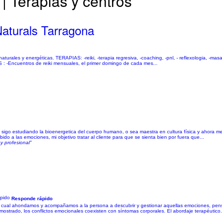
| Terapias y centros
Naturals Tarragona
turales y energéticas. TERAPIAS: -reiki, -terapia regresiva, -coaching, -pnl, - reflexologia, -masaj
ncuentros de reiki mensuales, el primer domingo de cada mes...
igo estudiando la bioenergetica del cuerpo humano, o sea maestra en cultura física y ahora me 
 a las emociones, mi objetivo tratar al cliente para que se sienta bien por fuera que...
y profesional"
Responde rápido
l cual ahondamos y acompañamos a la persona a descubrir y gestionar aquellas emociones, pens
ostrado, los conflictos emocionales coexisten con síntomas corporales. El abordaje terapéutico.