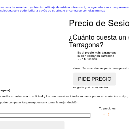
rsonas y he estudiado y obtenido el linaje de reiki de mikao usui, he ayudado a muchas personas
esbloquearse y poder brillar a través de su alma e encontrarse con ellas mismas
Precio de Sesio
¿Cuánto cuesta un s
Tarragona?
Es el
precio más barato
que
suelen cobrar en Tarragona
↓
27 €
/
sesión
clave. Recomendamos pedir presupuestos 
es gratis y sin compromiso
ragona)
.
recibir un aviso con tu solicitud y los que muestren interés se van a poner en contacto contigo,
a poder comparar los presupuestos y tomar la mejor decisión.
Tu precio es:
– €