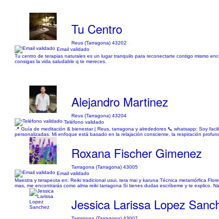
Tu Centro
Reus (Tarragona) 43202
Email validado
Tu centro de terapias naturales es un lugar tranquilo para reconectarte contigo mismo enc
consigas la vida saludable q te mereces.
Alejandro Martinez
Reus (Tarragona) 43204
Teléfono validado
📍 Guía de meditación & bienestar | Reus, tarragona y alrededores 📞 whatsapp: Soy facili
personalizadas. Mi enfoque está basado en la relajación consciente, la respiración profu
Roxana Fischer Gimenez
Tarragona (Tarragona) 43005
Email validado
Maestra y terapeuta en: Reiki tradicional usui, tera mai y karuna Técnica metamórfica Flor
mas, me encontrarás como alma reiki tarragona Si tienes dudas escríbeme y te explico. 
Jessica Larissa Lopez Sanc
Tarragona (Tarragona) 43007