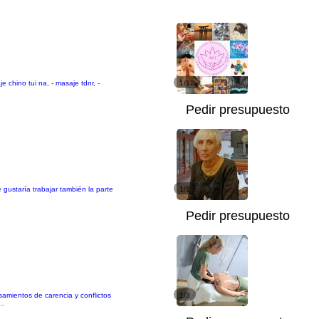
e chino tui na, - masaje tdnr, -
1/12
Pedir presupuesto
gustaría trabajar también la parte
1/1
Pedir presupuesto
amientos de carencia y conflictos
1/3
..