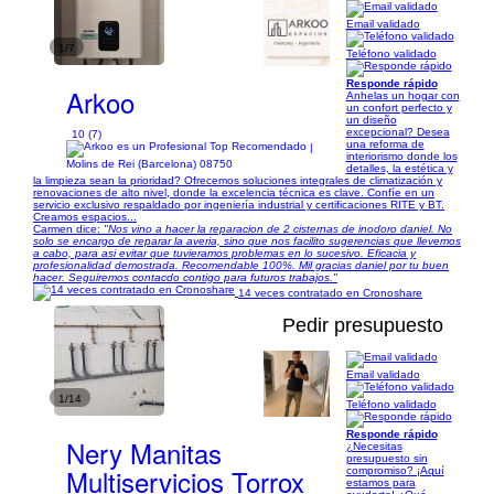
Email validado
1/7
Teléfono validado
Responde rápido
Arkoo
Anhelas un hogar con
un confort perfecto y
un diseño
excepcional? Desea
10 (7)
una reforma de
|
interiorismo donde los
Molins de Rei (Barcelona) 08750
detalles, la estética y
la limpieza sean la prioridad? Ofrecemos soluciones integrales de climatización y
renovaciones de alto nivel, donde la excelencia técnica es clave. Confíe en un
servicio exclusivo respaldado por ingeniería industrial y certificaciones RITE y BT.
Creamos espacios...
Carmen dice:
"Nos vino a hacer la reparacion de 2 cisternas de inodoro daniel. No
solo se encargo de reparar la averia, sino que nos facilito sugerencias que llevemos
a cabo, para asi evitar que tuvieramos problemas en lo sucesivo. Eficacia y
profesionalidad demostrada. Recomendable 100%. Mil gracias daniel por tu buen
hacer. Seguiremos contacdo contigo para futuros trabajos."
14 veces contratado en Cronoshare
Pedir presupuesto
Email validado
1/14
Teléfono validado
Responde rápido
Nery Manitas
¿Necesitas
presupuesto sin
Multiservicios Torrox
compromiso? ¡Aquí
estamos para