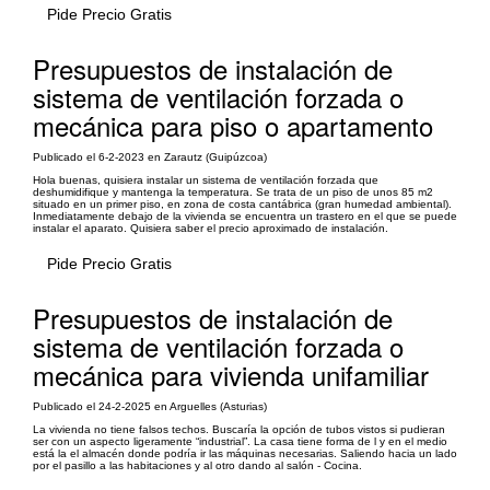
Pide Precio Gratis
Presupuestos de instalación de
sistema de ventilación forzada o
mecánica para piso o apartamento
Publicado el 6-2-2023 en Zarautz (Guipúzcoa)
Hola buenas, quisiera instalar un sistema de ventilación forzada que
deshumidifique y mantenga la temperatura. Se trata de un piso de unos 85 m2
situado en un primer piso, en zona de costa cantábrica (gran humedad ambiental).
Inmediatamente debajo de la vivienda se encuentra un trastero en el que se puede
instalar el aparato. Quisiera saber el precio aproximado de instalación.
Pide Precio Gratis
Presupuestos de instalación de
sistema de ventilación forzada o
mecánica para vivienda unifamiliar
Publicado el 24-2-2025 en Arguelles (Asturias)
La vivienda no tiene falsos techos. Buscaría la opción de tubos vistos si pudieran
ser con un aspecto ligeramente “industrial”. La casa tiene forma de l y en el medio
está la el almacén donde podría ir las máquinas necesarias. Saliendo hacia un lado
por el pasillo a las habitaciones y al otro dando al salón - Cocina.