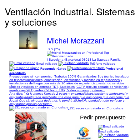
Ventilación industrial. Sistemas
y soluciones
Michel Morazzani
9,5 (75)
| Barcelona (Barcelona) 08013 La Sagrada Família
Email validado
Teléfono validado
Responde rápido
Profesional
acreditado
Presupuestos sin compromiso. Trabajos 100% Garantizados Soy técnico instalador
en telecomunicaciones, climatización, electricidad y manitas en reparaciones y
instalaciones del hogar con más de 20 años de experiencia prestando servicios
rápidos y pulidos en antenas TDT, Satelitales, CCTV (circuito cerrado de vigilancia),
repetidores Wi Fi, redes Cableado UTP, Vídeo porteros, porteros...
Ana dice:
"Ya le hemos llamado 2 veces y encantadisimos!excelente profesional y
muy trabajador!queda pendiente una cosa para que nos ponga que nos tiene que
llegar! Que sin ninguna duda nos lo pondrá Michel!Ha quedado todo perfecto y
muy bonito!gracias por todo!"
151 veces contratado en Cronoshare
Pedir presupuesto
Email validado
1/20
Teléfono validado