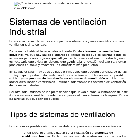
€
€€
€€€
€€€€
Sistemas de ventilación
industrial
Un sistema de ventilación es el conjunto de elementos y métodos utilizados para
ventilar un recinto cerrado.
Es bastante habitual llevar a cabo la instalación de
sistemas de ventilación
industrial
, ya que hay naves o lugares de trabajo en los que es inevitable que se
acumulen partículas o gases que influyan en la pureza del aire. En estos lugares
es necesario que exista un sistema que ayude a la renovación del aire para evitar
problemas de salud y favorecer una atmósfera más productiva.
En cualquier caso, hay otros edificios e inmuebles que pueden beneficiarse de las
ventajas que aportan estos sistemas. Por eso a través de Cronoshare es posible
solicitar
presupuestos de instalación de sistemas de ventilación
en viviendas
particulares, locales comerciales u oficinas, además de los sistemas de ventilación
de naves industriales.
Por otro lado, muchos de los profesionales que llevan a cabo la instalación de este
tipo de sistemas, también pueden encargarse del mantenimiento y la reparación de
las averías que puedan producirse.
Tipos de sistemas de ventilación
Hoy en día es posible distinguir entre distintos tipos de sistemas de ventilación:
Por un lado, podríamos hablar de la instalación de
sistemas de
ventilación forzada
. Se trata de sistemas de ventilación mecánica en los