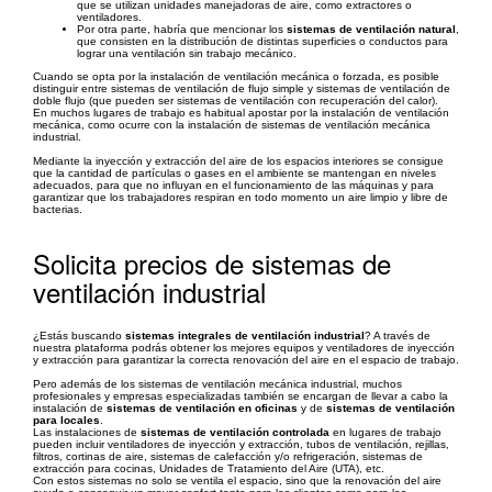
que se utilizan unidades manejadoras de aire, como extractores o
ventiladores.
Por otra parte, habría que mencionar los
sistemas de ventilación natural
,
que consisten en la distribución de distintas superficies o conductos para
lograr una ventilación sin trabajo mecánico.
Cuando se opta por la instalación de ventilación mecánica o forzada, es posible
distinguir entre sistemas de ventilación de flujo simple y sistemas de ventilación de
doble flujo (que pueden ser sistemas de ventilación con recuperación del calor).
En muchos lugares de trabajo es habitual apostar por la instalación de ventilación
mecánica, como ocurre con la instalación de sistemas de ventilación mecánica
industrial.
Mediante la inyección y extracción del aire de los espacios interiores se consigue
que la cantidad de partículas o gases en el ambiente se mantengan en niveles
adecuados, para que no influyan en el funcionamiento de las máquinas y para
garantizar que los trabajadores respiran en todo momento un aire limpio y libre de
bacterias.
Solicita precios de sistemas de
ventilación industrial
¿Estás buscando
sistemas integrales de ventilación industrial
? A través de
nuestra plataforma podrás obtener los mejores equipos y ventiladores de inyección
y extracción para garantizar la correcta renovación del aire en el espacio de trabajo.
Pero además de los sistemas de ventilación mecánica industrial, muchos
profesionales y empresas especializadas también se encargan de llevar a cabo la
instalación de
sistemas de ventilación en oficinas
y de
sistemas de ventilación
para locales
.
Las instalaciones de
sistemas de ventilación controlada
en lugares de trabajo
pueden incluir ventiladores de inyección y extracción, tubos de ventilación, rejillas,
filtros, cortinas de aire, sistemas de calefacción y/o refrigeración, sistemas de
extracción para cocinas, Unidades de Tratamiento del Aire (UTA), etc.
Con estos sistemas no solo se ventila el espacio, sino que la renovación del aire