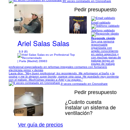
90 veces contratado en Cronoshare
Pedir presupuesto
Email validado
1/3
Teléfono validado
Responde rápido
Ariel Salas Salas
Soy una persona
responsable
organizada con
amplio conocimiento
9,9 (8)
en varios aspectos y
con muchas ganas de
trabajar tengo un
| Parla (Madrid) 28983
equipo de trabajo
profesional especializado en reformas integrales contamos con fontanero
electricista pintor y demás
Laura dice:
"Muy buen profesional, los recomiendo. Me reformaron el baño y la
cocina y me lo dejaron super bonito, parece otra casa. He quedado muy contenta
con el trabajo. Muchísimas gracias a Ariel y su equipo."
9 veces contratado en Cronoshare
Pedir presupuesto
¿Cuánto cuesta
instalar un sistema de
ventilación?
1/76
Ver guía de precios