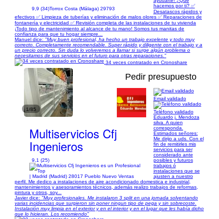
ayudarte! ¿Qué
hacemos por ti? ✅
9,9 (34)
Torrox Costa (Málaga) 29793
Desatascos rápidos y
efectivos ✅ Limpieza de tuberías y eliminación de malos olores ✅ Reparaciones de
fontanería y electricidad ✅ Revisión completa de las instalaciones de tu vivienda
¡Todo tipo de mantenimiento al alcance de tu mano! Somos tus manitas de
confianza para que tu hogar siempre...
Manuel dice:
"Muy buen profesional, ha hecho un trabajo excelente y todo muy
correcto. Completamente recomendable. Super rápido y diligente con el trabajo y a
un precio correcto. Sin duda lo volveremos a llamar si surge algún problema o
necesitamos de sus servicios en el futuro para otras reparaciones."
34 veces contratado en Cronoshare
Pedir presupuesto
Email validado
1/85
Teléfono validado
Eduardo j. Mendoza
silva. A quien
Multiservicios Cfj
corresponda.
Estimados señores:
Me dirijo a uds. Con el
Ingenieros
fin de remitirles mis
servicios para ser
considerado ante
9,1 (25)
posibles y futuros
trabajos ó
instalaciones que se
| Madrid (Madrid) 28017 Pueblo Nuevo Ventas
ajusten a nuestro
perfil. Me dedico a instalaciones de aire acondicionado domestica e industrial,
mantenimientos y asesoramientos técnicos, además realizo trabajos de reformas,
pintura y otros, soy...
Javier dice:
"Muy profesionales. Me instalaron 3 split en una jornada solventando
varias incidencias que surgieron sin poner ningun tipo de pega y sin sobrecoste.
Instalación muy limpia en el exterior y en el interior y en el lugar que les había dicho
que lo hicieran. Los recomiendo"