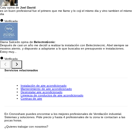
Caty opina de
Joel David
:
es un buen profesional fue el primero que me llamo y lo coji el mismo dia y vino tambien el mismo
dia
Verificada
Diana Salcedo opina de
Belectrotècnic
:
Después de casi un año me decidí a realizar la instalación con Belectrotecnic. Abel siempre se
mostros atento, y dispuesto a adaptarse a lo que buscaba en presupuesto e instalaciones.
Estoy muy...
Verificada
Servicios relacionados
Instalación de aire acondicionado
Mantenimiento de aire acondicionado
Desinstalar aire acondicionado
Limpieza de conductos de aire acondicionado
Cortinas de aire
En Cronoshare puedes encontrar a los mejores profesionales de Ventilación industrial.
Sistemas y soluciones. Pide precio y hasta 4 profesionales de tu zona te contactan a las
pocas horas.
¿Quieres trabajar con nosotros?