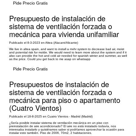
Pide Precio Gratis
Presupuesto de instalación de
sistema de ventilación forzada o
mecánica para vivienda unifamiliar
Publicado el 8-3-2023 en Altea (Alacant/Alicante)
We live in altea spain, and want to install a mvhr system to decrease bad air, moist
and potential risk for molde. We would need to learn more about the system and if it
also can provide the hot and cold air needed for spanish winter and summer, as well
as the price. Could you get back to me asap on whatsapp
Pide Precio Gratis
Presupuestos de instalación de
sistema de ventilación forzada o
mecánica para piso o apartamento
(Cuatro Vientos)
Publicado el 18-8-2025 en Cuatro Vientos - Madrid (Madrid)
¿Sería posible instalar sistema de ventilación mecánica en un piso con
preinstalación de aire acondicionado? El aire no está instalado todavía, nos
interesaba instalarlo y quisiéramos saber si podríamos aprovechar la ocasión para
instalar esto también. Piso de 2006, 70m2, 2 habitaciones.