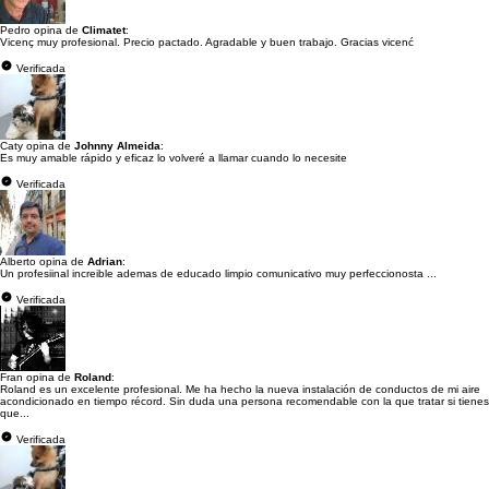
Pedro opina de
Climatet
:
Vicenç muy profesional. Precio pactado. Agradable y buen trabajo. Gracias vicenć
Verificada
Caty opina de
Johnny Almeida
:
Es muy amable rápido y eficaz lo volveré a llamar cuando lo necesite
Verificada
Alberto opina de
Adrian
:
Un profesiinal increible ademas de educado limpio comunicativo muy perfeccionosta ...
Verificada
Fran opina de
Roland
:
Roland es un excelente profesional. Me ha hecho la nueva instalación de conductos de mi aire
acondicionado en tiempo récord. Sin duda una persona recomendable con la que tratar si tienes
que...
Verificada