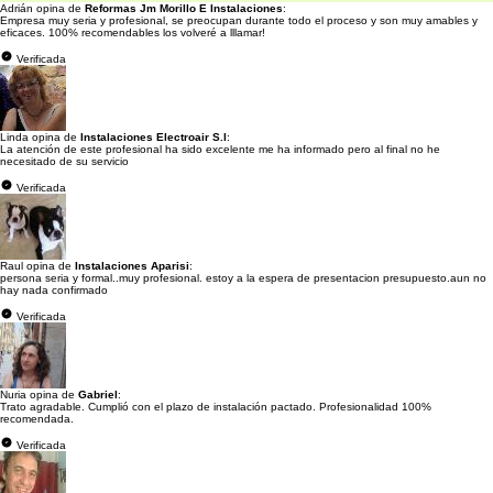
Adrián opina de
Reformas Jm Morillo E Instalaciones
:
Empresa muy seria y profesional, se preocupan durante todo el proceso y son muy amables y
eficaces. 100% recomendables los volveré a lllamar!
Verificada
Linda opina de
Instalaciones Electroair S.l
:
La atención de este profesional ha sido excelente me ha informado pero al final no he
necesitado de su servicio
Verificada
Raul opina de
Instalaciones Aparisi
:
persona seria y formal..muy profesional. estoy a la espera de presentacion presupuesto.aun no
hay nada confirmado
Verificada
Nuria opina de
Gabriel
:
Trato agradable. Cumplió con el plazo de instalación pactado. Profesionalidad 100%
recomendada.
Verificada