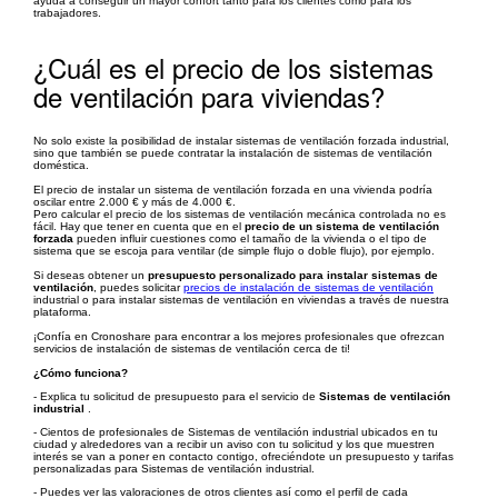
ayuda a conseguir un mayor confort tanto para los clientes como para los
trabajadores.
¿Cuál es el precio de los sistemas
de ventilación para viviendas?
No solo existe la posibilidad de instalar sistemas de ventilación forzada industrial,
sino que también se puede contratar la instalación de sistemas de ventilación
doméstica.
El precio de instalar un sistema de ventilación forzada en una vivienda podría
oscilar entre 2.000 € y más de 4.000 €.
Pero calcular el precio de los sistemas de ventilación mecánica controlada no es
fácil. Hay que tener en cuenta que en el
precio de un sistema de ventilación
forzada
pueden influir cuestiones como el tamaño de la vivienda o el tipo de
sistema que se escoja para ventilar (de simple flujo o doble flujo), por ejemplo.
Si deseas obtener un
presupuesto personalizado para instalar sistemas de
ventilación
, puedes solicitar
precios de instalación de sistemas de ventilación
industrial o para instalar sistemas de ventilación en viviendas a través de nuestra
plataforma.
¡Confía en Cronoshare para encontrar a los mejores profesionales que ofrezcan
servicios de instalación de sistemas de ventilación cerca de ti!
¿Cómo funciona?
- Explica tu solicitud de presupuesto para el servicio de
Sistemas de ventilación
industrial
.
- Cientos de profesionales de Sistemas de ventilación industrial ubicados en tu
ciudad y alrededores van a recibir un aviso con tu solicitud y los que muestren
interés se van a poner en contacto contigo, ofreciéndote un presupuesto y tarifas
personalizadas para Sistemas de ventilación industrial.
- Puedes ver las valoraciones de otros clientes así como el perfil de cada