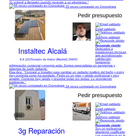
Yo volveré a llamarles cuando necesite a un electricista."
55 veces contratado en Cronoshare
Pedir presupuesto
Email validado
1/28
Teléfono validado
Responde rápido
Instaltec Alcalá
Dedicados a
instalaciones técnicas,
aire acondicionado,
calefacción,
9,9 (20)
Torrejón de Ardoz (Madrid) 28850
fontanería,
refrigeración comercial y energía solar. Somos especialistas en aerotermia y
sistemas de suelo radiante.
Elsa dice:
"Contraté a Instaltec para cambiar un radiador toallero del baño y estoy
muy contenta como ha quedado. Pedro es un gran y rápido profesional y muy
amable. Contesta muy rápido y resuelve todas tus dudas. Lo recomiendo
totalmente."
34 veces contratado en Cronoshare
Pedir presupuesto
Email validado
1/11
Teléfono validado
Responde rápido
3g Reparación
Soy un profesional
altamente cualificado
con experiencia en la