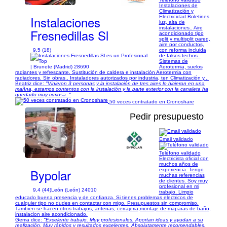
Instalaciones de
Climatización y
Instalaciones
Electricidad Boletines
luz, alta de
instalaciones.. Aire
Fresnedillas Sl
acondicionado tipo
split y multisplit pared,
aire por conductos,
9,5 (18)
con reforma incluida
de falsos techos..
Sistemas de
| Brunete (Madrid) 28690
Aerotermia, suelos
radiantes y refrescante. Sustitución de caldera e instalación Aerotermia con
radiadores. Sin obras.. Instaladores autorizados por industria, ten Climatización y...
Beatriz dice:
"Vinieron 3 personas y la instalación de tres aires lo hicieron en una
mañna, estamos contentos con la instalación y la parte exterior con la canaleta ha
quedado muy curiosa. "
50 veces contratado en Cronoshare
Pedir presupuesto
Email validado
1/17
Teléfono validado
Electricista oficial con
muchos años de
Bypolar
experiencia. Tengo
muchas referencias
de clientes. Soy muy
profesional en mi
9,4 (44)
León (León) 24010
trabajo. Limpio
educado buena presencia y de confianza. Si tienes problemas electricos de
cualquier tipo no dudes en contactar con migo. Presupuestos sin compromiso.
Tambien se hacen otros trabajos, antenas, cerrajeria,montaje de maparas de baño,
instalacion aire acondicionado.
Gema dice:
"Excelente trabajo. Muy profesionales. Aportan ideas y ayudan a su
realización. Muy rápidos y resultados excelentes. Absolutamente recomendables.