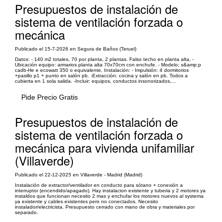
Presupuestos de instalación de
sistema de ventilación forzada o
mecánica
Publicado el 15-7-2026 en Segura de Baños (Teruel)
Datos: - 140 m2 totales, 70 por planta, 2 plantas. Falso techo en planta alta, -
Ubicación equipo: armarios planta alta 70x70cm con enchufe. - Modelo; s&amp;p
cadb-He e ecowatt 350 o equivalente, Instalación: - Impulsión: 4 dormitorios
+pasillo p1 + punto en salón pb. -Extracción: cocina y salón en pb. Todos a
cubierta en 1 sola salida. -Incluir: equipos, conductos insonorizados,...
Pide Precio Gratis
Presupuestos de instalación de
sistema de ventilación forzada o
mecánica para vivienda unifamiliar
(Villaverde)
Publicado el 22-12-2025 en Villaverde - Madrid (Madrid)
Instalación de extractor/ventilador en conducto para sótano + conexión a
interruptor (encendido/apagado). Hay instalacion existente y tuberia y 2 motores ya
instaldos que funcionan necesito 2 mas y enchufar los motores nuevos al systema
ya existente y cables existentes pero no conectados. Necesito
instalador/electricista. Presupuesto cerrado con mano de obra y materiales por
separado.