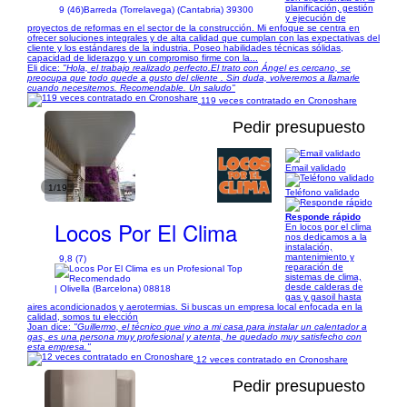
planificación, gestión
9 (46)
Barreda (Torrelavega) (Cantabria) 39300
y ejecución de
proyectos de reformas en el sector de la construcción. Mi enfoque se centra en
ofrecer soluciones integrales y de alta calidad que cumplan con las expectativas del
cliente y los estándares de la industria. Poseo habilidades técnicas sólidas,
capacidad de liderazgo y un compromiso firme con la...
Eli dice:
"Hola, el trabajo realizado perfecto.El trato con Ángel es cercano, se
preocupa que todo quede a gusto del cliente . Sin duda, volveremos a llamarle
cuando necesitemos. Recomendable. Un saludo"
119 veces contratado en Cronoshare
Pedir presupuesto
Email validado
1/19
Teléfono validado
Responde rápido
Locos Por El Clima
En locos por el clima
nos dedicamos a la
instalación,
mantenimiento y
9,8 (7)
reparación de
sistemas de clima,
desde calderas de
| Olivella (Barcelona) 08818
gas y gasoil hasta
aires acondicionados y aerotermias. Si buscas un empresa local enfocada en la
calidad, somos tu elección
Joan dice:
"Guillermo, el técnico que vino a mi casa para instalar un calentador a
gas, es una persona muy profesional y atenta, he quedado muy satisfecho con
esta empresa."
12 veces contratado en Cronoshare
Pedir presupuesto