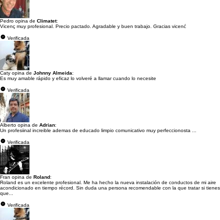
Pedro opina de
Climatet
:
Vicenç muy profesional. Precio pactado. Agradable y buen trabajo. Gracias vicenć
Verificada
Caty opina de
Johnny Almeida
:
Es muy amable rápido y eficaz lo volveré a llamar cuando lo necesite
Verificada
Alberto opina de
Adrian
:
Un profesiinal increible ademas de educado limpio comunicativo muy perfeccionosta ...
Verificada
Fran opina de
Roland
:
Roland es un excelente profesional. Me ha hecho la nueva instalación de conductos de mi aire
acondicionado en tiempo récord. Sin duda una persona recomendable con la que tratar si tienes
que...
Verificada