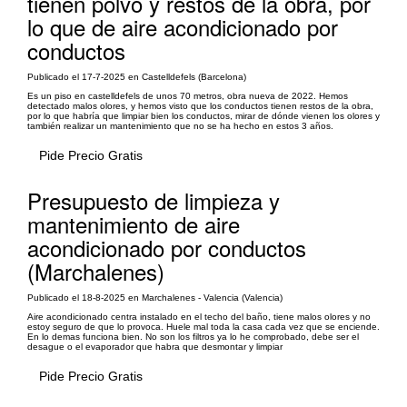
tienen polvo y restos de la obra, por
lo que de aire acondicionado por
conductos
Publicado el 17-7-2025 en Castelldefels (Barcelona)
Es un piso en castelldefels de unos 70 metros, obra nueva de 2022. Hemos
detectado malos olores, y hemos visto que los conductos tienen restos de la obra,
por lo que habría que limpiar bien los conductos, mirar de dónde vienen los olores y
también realizar un mantenimiento que no se ha hecho en estos 3 años.
Pide Precio Gratis
Presupuesto de limpieza y
mantenimiento de aire
acondicionado por conductos
(Marchalenes)
Publicado el 18-8-2025 en Marchalenes - Valencia (Valencia)
Aire acondicionado centra instalado en el techo del baño, tiene malos olores y no
estoy seguro de que lo provoca. Huele mal toda la casa cada vez que se enciende.
En lo demas funciona bien. No son los filtros ya lo he comprobado, debe ser el
desague o el evaporador que habra que desmontar y limpiar
Pide Precio Gratis