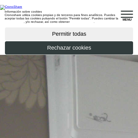
Información sobre cookies
Cronoshare utiliza cookies propias y de terceros para fines analíticos. Puedes
aceptar todas las cookies pulsando el botón “Permitir todas”. Puedes cambiar la
MENU
configuración
, y/o rechazar, así como obtener
más información
.