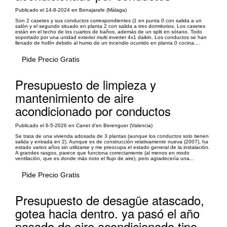
Publicado el 14-8-2024 en Benajarafe (Málaga)
Son 2 casetes y sus conductos correspondientes (1 en punta 0 con salida a un
salón y el segundo situado en planta 2 con salida a tres dormitorios. Los casetes
están en el techo de los cuartos de baños, además de un split en sótano. Todo
soportado por una unidad exterior multi inverter 4x1 daikin. Los conductos se han
llenado de hollín debido al humo de un incendio ocurrido en planta 0 cocina....
Pide Precio Gratis
Presupuesto de limpieza y
mantenimiento de aire
acondicionado por conductos
Publicado el 6-5-2026 en Canet d'en Berenguer (Valencia)
Se trata de una vivienda adosada de 3 plantas (aunque los conductos solo tienen
salida y entrada en 2). Aunque es de construcción relativamente nueva (2007), ha
estado varios años sin utilizarse y me preocupa el estado general de la instalación.
A grandes rasgos, parece que funciona correctamente (al menos en modo
ventilación, que es donde más noto el flujo de aire), pero agradecería una...
Pide Precio Gratis
Presupuesto de desagüe atascado,
gotea hacia dentro. ya pasó el año
pasado de aire acondicionado tipo