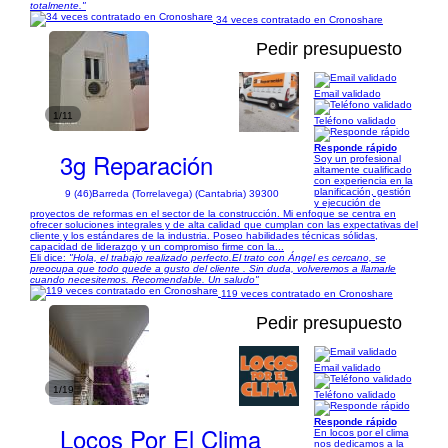
totalmente."
34 veces contratado en Cronoshare
Pedir presupuesto
Email validado
1/11
Teléfono validado
Responde rápido
3g Reparación
Soy un profesional
altamente cualificado
con experiencia en la
planificación, gestión
9 (46)
Barreda (Torrelavega) (Cantabria) 39300
y ejecución de
proyectos de reformas en el sector de la construcción. Mi enfoque se centra en
ofrecer soluciones integrales y de alta calidad que cumplan con las expectativas del
cliente y los estándares de la industria. Poseo habilidades técnicas sólidas,
capacidad de liderazgo y un compromiso firme con la...
Eli dice:
"Hola, el trabajo realizado perfecto.El trato con Ángel es cercano, se
preocupa que todo quede a gusto del cliente . Sin duda, volveremos a llamarle
cuando necesitemos. Recomendable. Un saludo"
119 veces contratado en Cronoshare
Pedir presupuesto
Email validado
1/19
Teléfono validado
Responde rápido
Locos Por El Clima
En locos por el clima
nos dedicamos a la