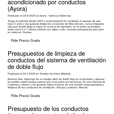
acondicionado por conductos
(Ayora)
Publicado el 10-9-2025 en Ayora - Valencia (Valencia)
Tengo la vivienda desde 2025 y recientemente he cambiado el aparato de aire,
hace 2 años y me gustaría limpiar los conductos de fibra del aire, nunca limpiados
más que donde llega la mano en la boca de impulsión, se ve polvo acumulado,
serán unos 6 o 7 metros máximo con algún codo, necesito presupuesto para piso
en valencia. Gracias
Pide Precio Gratis
Presupuestos de limpieza de
conductos del sistema de ventilación
de doble flujo
Publicado el 24-1-2026 en Torrejón de Ardoz (Madrid)
Buenos días, dispongo de un equipo siber de doble flujo en mi domicilio y apenas
he podido usarlo porque parece que echa polvo por las bocas. Es una vivienda de
2 plantas y sótano y me gustaría saber el precio de una revisión (estanqueidad) y
limpieza de los conductos de ventilación. Gracias y saludos, Manuel
Pide Precio Gratis
Presupuesto de los conductos