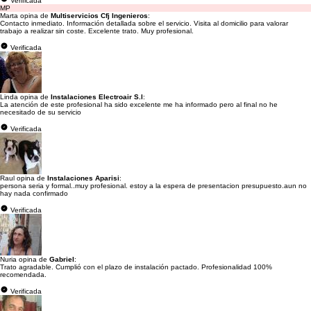
Verificada
MP
Marta opina de
Multiservicios Cfj Ingenieros
:
Contacto inmediato. Información detallada sobre el servicio. Visita al domicilio para valorar
trabajo a realizar sin coste. Excelente trato. Muy profesional.
Verificada
Linda opina de
Instalaciones Electroair S.l
:
La atención de este profesional ha sido excelente me ha informado pero al final no he
necesitado de su servicio
Verificada
Raul opina de
Instalaciones Aparisi
:
persona seria y formal..muy profesional. estoy a la espera de presentacion presupuesto.aun no
hay nada confirmado
Verificada
Nuria opina de
Gabriel
:
Trato agradable. Cumplió con el plazo de instalación pactado. Profesionalidad 100%
recomendada.
Verificada