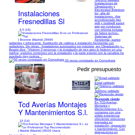
Instalaciones de
Climatización y
Instalaciones
Electricidad Boletines
luz, alta de
instalaciones.. Aire
Fresnedillas Sl
acondicionado tipo
split y multisplit pared,
aire por conductos,
9,5 (18)
con reforma incluida
de falsos techos..
Sistemas de
| Brunete (Madrid) 28690
Aerotermia, suelos
radiantes y refrescante. Sustitución de caldera e instalación Aerotermia con
radiadores. Sin obras.. Instaladores autorizados por industria, ten Climatización y...
Beatriz dice:
"Vinieron 3 personas y la instalación de tres aires lo hicieron en una
mañna, estamos contentos con la instalación y la parte exterior con la canaleta ha
quedado muy curiosa. "
50 veces contratado en Cronoshare
Pedir presupuesto
Email validado
1/17
Teléfono validado
Responde rápido
Tcd Averías Montajes
En TCD Averías,
Montajes y
Y Mantenimientos S.l.
Mantenimientos S.L.
contamos con una
sólida experiencia
ofreciendo soluciones
10 (14)
integrales en
instalación, reparación
y mantenimiento. Con
| Madrid (Madrid) 28026 Usera
delegaciones en