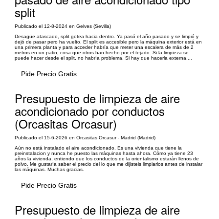
split
Publicado el 12-8-2024 en Gelves (Sevilla)
Desagüe atascado, split gotea hacia dentro. Ya pasó el año pasado y se limpió y
dejó de pasar pero ha vuelto. El split es accesible pero la máquina exterior está en
una primera planta y para acceder habría que meter una escalera de más de 2
metros en un patio, cosa que otros han hecho por el tejado. Si la limpieza se
puede hacer desde el split, no habría problema. Si hay que hacerla externa,...
Pide Precio Gratis
Presupuesto de limpieza de aire
acondicionado por conductos
(Orcasitas Orcasur)
Publicado el 15-6-2026 en Orcasitas Orcasur - Madrid (Madrid)
Aún no está instalado el aire acondicionado. Es una vivienda que tiene la
preinstalacion y nunca he puesto las máquinas hasta ahora. Cómo ya tiene 23
años la vivienda, entiendo que los conductos de la orientalismo estarán llenos de
polvo. Me gustaría saber el precio del lo que me dijisteis limpiarlos antes de instalar
las máquinas. Muchas gracias.
Pide Precio Gratis
Presupuesto de limpieza de aire