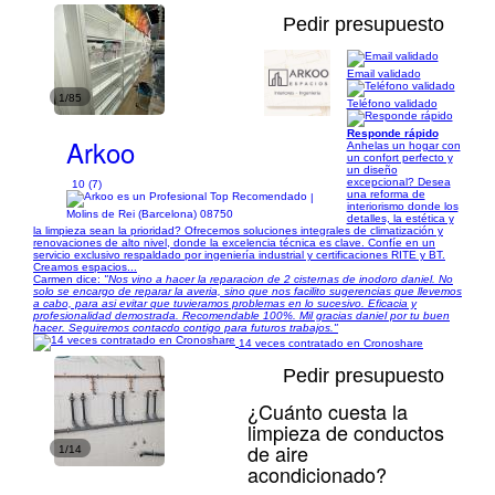
Pedir presupuesto
Email validado
1/85
Teléfono validado
Responde rápido
Arkoo
Anhelas un hogar con
un confort perfecto y
un diseño
excepcional? Desea
10 (7)
una reforma de
|
interiorismo donde los
Molins de Rei (Barcelona) 08750
detalles, la estética y
la limpieza sean la prioridad? Ofrecemos soluciones integrales de climatización y
renovaciones de alto nivel, donde la excelencia técnica es clave. Confíe en un
servicio exclusivo respaldado por ingeniería industrial y certificaciones RITE y BT.
Creamos espacios...
Carmen dice:
"Nos vino a hacer la reparacion de 2 cisternas de inodoro daniel. No
solo se encargo de reparar la averia, sino que nos facilito sugerencias que llevemos
a cabo, para asi evitar que tuvieramos problemas en lo sucesivo. Eficacia y
profesionalidad demostrada. Recomendable 100%. Mil gracias daniel por tu buen
hacer. Seguiremos contacdo contigo para futuros trabajos."
14 veces contratado en Cronoshare
Pedir presupuesto
¿Cuánto cuesta la
limpieza de conductos
de aire
1/14
acondicionado?