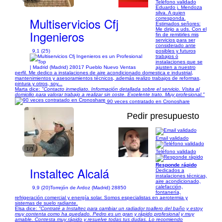
Teléfono validado
Eduardo j. Mendoza
silva. A quien
Multiservicios Cfj
corresponda.
Estimados señores:
Me dirijo a uds. Con el
Ingenieros
fin de remitirles mis
servicios para ser
considerado ante
9,1 (25)
posibles y futuros
trabajos ó
instalaciones que se
| Madrid (Madrid) 28017 Pueblo Nuevo Ventas
ajusten a nuestro
perfil. Me dedico a instalaciones de aire acondicionado domestica e industrial,
mantenimientos y asesoramientos técnicos, además realizo trabajos de reformas,
pintura y otros, soy...
Marta dice:
"Contacto inmediato. Información detallada sobre el servicio. Visita al
domicilio para valorar trabajo a realizar sin coste. Excelente trato. Muy profesional."
90 veces contratado en Cronoshare
Pedir presupuesto
Email validado
1/3
Teléfono validado
Responde rápido
Instaltec Alcalá
Dedicados a
instalaciones técnicas,
aire acondicionado,
calefacción,
9,9 (20)
Torrejón de Ardoz (Madrid) 28850
fontanería,
refrigeración comercial y energía solar. Somos especialistas en aerotermia y
sistemas de suelo radiante.
Elsa dice:
"Contraté a Instaltec para cambiar un radiador toallero del baño y estoy
muy contenta como ha quedado. Pedro es un gran y rápido profesional y muy
amable. Contesta muy rápido y resuelve todas tus dudas. Lo recomiendo