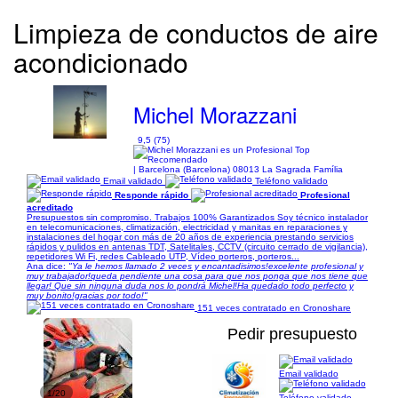
Limpieza de conductos de aire
acondicionado
Michel Morazzani
9,5 (75)
| Barcelona (Barcelona) 08013 La Sagrada Família
Email validado
Teléfono validado
Responde rápido
Profesional
acreditado
Presupuestos sin compromiso. Trabajos 100% Garantizados Soy técnico instalador
en telecomunicaciones, climatización, electricidad y manitas en reparaciones y
instalaciones del hogar con más de 20 años de experiencia prestando servicios
rápidos y pulidos en antenas TDT, Satelitales, CCTV (circuito cerrado de vigilancia),
repetidores Wi Fi, redes Cableado UTP, Vídeo porteros, porteros...
Ana dice:
"Ya le hemos llamado 2 veces y encantadisimos!excelente profesional y
muy trabajador!queda pendiente una cosa para que nos ponga que nos tiene que
llegar! Que sin ninguna duda nos lo pondrá Michel!Ha quedado todo perfecto y
muy bonito!gracias por todo!"
151 veces contratado en Cronoshare
Pedir presupuesto
Email validado
1/20
Teléfono validado