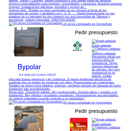
Madrid, Toledo y Cáceres, damos cobertura a una amplia gama de servicios
técnicos especializados para hogares, comunidades y empresas. Nuestros servicios
incluyen: Instalaciones eléctricas, domótica y puntos de...
Joaquin dice:
"Estaba un poco acojonado pq no conozco el tema de los
cargadores de coches y decidimos por t. C. D ...... David impresionante no hay
palabras he os montado los dos primeros en una comunidad de Talavera y
fenomenal , trabajo impecable. GRACIAS DAVID"
16 veces contratado en Cronoshare
Pedir presupuesto
Email validado
1/20
Teléfono validado
Electricista oficial con
muchos años de
Bypolar
experiencia. Tengo
muchas referencias
de clientes. Soy muy
profesional en mi
9,4 (44)
León (León) 24010
trabajo. Limpio
educado buena presencia y de confianza. Si tienes problemas electricos de
cualquier tipo no dudes en contactar con migo. Presupuestos sin compromiso.
Tambien se hacen otros trabajos, antenas, cerrajeria,montaje de maparas de baño,
instalacion aire acondicionado.
Gema dice:
"Excelente trabajo. Muy profesionales. Aportan ideas y ayudan a su
realización. Muy rápidos y resultados excelentes. Absolutamente recomendables.
Yo volveré a llamarles cuando necesite a un electricista."
55 veces contratado en Cronoshare
Pedir presupuesto
Email validado
1/28