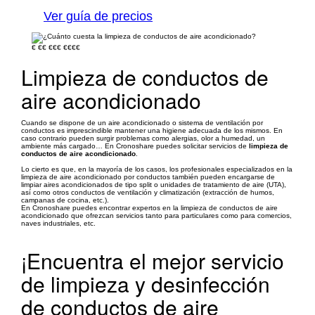
Ver guía de precios
€
€€
€€€
€€€€
Limpieza de conductos de
aire acondicionado
Cuando se dispone de un aire acondicionado o sistema de ventilación por
conductos es imprescindible mantener una higiene adecuada de los mismos. En
caso contrario pueden surgir problemas como alergias, olor a humedad, un
ambiente más cargado… En Cronoshare puedes solicitar servicios de
limpieza de
conductos de aire acondicionado
.
Lo cierto es que, en la mayoría de los casos, los profesionales especializados en la
limpieza de aire acondicionado por conductos también pueden encargarse de
limpiar aires acondicionados de tipo split o unidades de tratamiento de aire (UTA),
así como otros conductos de ventilación y climatización (extracción de humos,
campanas de cocina, etc.).
En Cronoshare puedes encontrar expertos en la limpieza de conductos de aire
acondicionado que ofrezcan servicios tanto para particulares como para comercios,
naves industriales, etc.
¡Encuentra el mejor servicio
de limpieza y desinfección
de conductos de aire