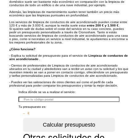
doméstico suele ser bastante más económico en comparación con la limpieza de
conductos de todo un edificio o de una nave industrial, por ejemplo.
Además, las limpiezas de mantenimiento suelen tener también un precio más
económico que las limpiezas puntuales en profundidad.
Los servicios de limpieza de conductos de aire acondicionado pueden costar entre
120 € y más de 3.000 €, aunque la media suele estar
entre 200 € y 1.500 €
.
Si quieres salir de dudas sobre el coste del servicio en tu caso concreto, puedes
pedir un presupuesto personalizado a través de Cronoshare. Tanto si estás
buscando servicios de limpieza de conductos de aire acondicionado para una casa
o piso, como si necesitas un servicio a nivel industrial, te ayudaremos a encontrar a
los mejores profesionales de tu zona.
¿Cómo funciona?
- Explica tu solicitud de presupuesto para el servicio de
Limpieza de conductos de
aire acondicionado
.
- Cientos de profesionales de Limpieza de conductos de aire acondicionado
ubicados en tu ciudad y alrededores van a recibir un aviso con tu solicitud y los que
muestren interés se van a poner en contacto contigo, ofreciéndote un presupuesto
y tarifas personalizadas para Limpieza de conductos de aire acondicionado.
- Puedes ver las valoraciones de otros clientes así como el perfil de cada
profesional para poder comparar los presupuestos y tomar la mejor decisión.
Indica dónde se va a realizar el servicio:
Tu presupuesto es:
– €
Otras solicitudes de