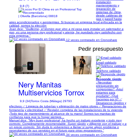
instalación,
mantenimiento y
9,8 (7)
reparación de
sistemas de clima,
desde calderas de
| Olivella (Barcelona) 08818
gas y gasoil hasta
aires acondicionados y aerotermias. Si buscas un empresa local enfocada en la
calidad, somos tu elección
Joan dice:
"Guillermo, el técnico que vino a mi casa para instalar un calentador a
gas, es una persona muy profesional y atenta, he quedado muy satisfecho con
esta empresa."
12 veces contratado en Cronoshare
Pedir presupuesto
Email validado
1/7
Teléfono validado
Responde rápido
Nery Manitas
¿Necesitas
presupuesto sin
Multiservicios Torrox
compromiso? ¡Aquí
estamos para
ayudarte! ¿Qué
hacemos por ti? ✅
9,9 (34)
Torrox Costa (Málaga) 29793
Desatascos rápidos y
efectivos ✅ Limpieza de tuberías y eliminación de malos olores ✅ Reparaciones de
fontanería y electricidad ✅ Revisión completa de las instalaciones de tu vivienda
¡Todo tipo de mantenimiento al alcance de tu mano! Somos tus manitas de
confianza para que tu hogar siempre...
Manuel dice:
"Muy buen profesional, ha hecho un trabajo excelente y todo muy
correcto. Completamente recomendable. Super rápido y diligente con el trabajo y a
un precio correcto. Sin duda lo volveremos a llamar si surge algún problema o
necesitamos de sus servicios en el futuro para otras reparaciones."
34 veces contratado en Cronoshare