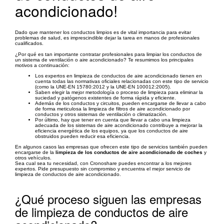
acondicionado!
Dado que mantener los conductos limpios es de vital importancia para evitar
problemas de salud, es imprescindible dejar la tarea en manos de profesionales
cualificados.
¿Por qué es tan importante contratar profesionales para limpiar los conductos de
un sistema de ventilación o aire acondicionado? Te resumimos los principales
motivos a continuación:
Los expertos en limpieza de conductos de aire acondicionado tienen en
cuenta todas las normativas oficiales relacionadas con este tipo de servicio
(como la UNE-EN 15780:2012 y la UNE-EN 100012:2005).
Saben elegir la mejor metodología o proceso de limpieza para eliminar la
suciedad y patógenos existentes de forma rápida y eficiente.
Además de los conductos y circuitos, pueden encargarse de llevar a cabo
de forma meticulosa la limpieza de filtros de aire acondicionado por
conductos y otros sistemas de ventilación o climatización.
Por último, hay que tener en cuenta que llevar a cabo una limpieza
adecuada de los sistemas de aire acondicionado contribuye a mejorar la
eficiencia energética de los equipos, ya que los conductos de aire
obstruidos pueden reducir esa eficiencia.
En algunos casos las empresas que ofrecen este tipo de servicios también pueden
encargarse de la
limpieza de los conductos de aire acondicionado de coches
y
otros vehículos.
Sea cual sea tu necesidad, con Cronoshare puedes encontrar a los mejores
expertos. Pide presupuesto sin compromiso y encuentra el mejor servicio de
limpieza de conductos de aire acondicionado.
¿Qué proceso siguen las empresas
de limpieza de conductos de aire