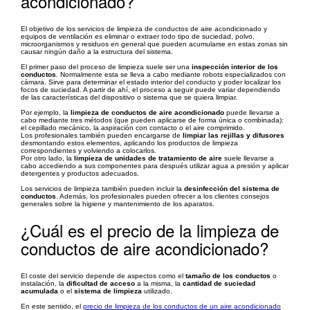
acondicionado?
El objetivo de los servicios de limpieza de conductos de aire acondicionado y
equipos de ventilación es eliminar o extraer todo tipo de suciedad, polvo,
microorganismos y residuos en general que pueden acumularse en estas zonas sin
causar ningún daño a la estructura del sistema.
El primer paso del proceso de limpieza suele ser una
inspección interior de los
conductos
. Normalmente esta se lleva a cabo mediante robots especializados con
cámara. Sirve para determinar el estado interior del conducto y poder localizar los
focos de suciedad. A partir de ahí, el proceso a seguir puede variar dependiendo
de las características del dispositivo o sistema que se quiera limpiar.
Por ejemplo, la
limpieza de conductos de aire acondicionado
puede llevarse a
cabo mediante tres métodos (que pueden aplicarse de forma única o combinada):
el cepillado mecánico, la aspiración con contacto o el aire comprimido.
Los profesionales también pueden encargarse de
limpiar las rejillas y difusores
desmontando estos elementos, aplicando los productos de limpieza
correspondientes y volviendo a colocarlos.
Por otro lado, la
limpieza de unidades de tratamiento de aire
suele llevarse a
cabo accediendo a sus componentes para después utilizar agua a presión y aplicar
detergentes y productos adecuados.
Los servicios de limpieza también pueden incluir la
desinfección del sistema de
conductos
. Además, los profesionales pueden ofrecer a los clientes consejos
generales sobre la higiene y mantenimiento de los aparatos.
¿Cuál es el precio de la limpieza de
conductos de aire acondicionado?
El coste del servicio depende de aspectos como el
tamaño de los conductos
o
instalación, la
dificultad de acceso
a la misma, la
cantidad de suciedad
acumulada
o el
sistema de limpieza
utilizado.
En este sentido, el
precio de limpieza de los conductos de un aire acondicionado