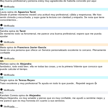
Muy buena profesional y persona estoy muy agradecida de haberla conocido por aqui
Verificada
LA
Laura opina de
Aguaviva Tarot
:
Desde el primer momento mostró una actitud muy profesional, cálida y respetuosa. Me hizo
sentir cómoda y escuchada, y supo guiar la lectura con claridad y empatía. Se nota que tiene
conocimientos...
Verificada
SA
Sandra opina de
Tarot
:
De momento todo va fenomenal, me parece una buena profesional, espero que me pueda
ayudar
Verificada
MA
Maria opina de
Francisco Javier García
:
Javier és una persona que ofrece un Servicio personalizado excelente to cercano. Plenamente
confiable
Verificada
MA
Mathias opina de
Alejandra
:
fantástico, todo está bien. ella ve todas las cosas, y es la primera Vidente que conozco que
puede calcular el tiempo.
Verificada
SE
Sergio opina de
Teresa Reyes
:
Trato excelente y muy profesional Te ayuda en todo lo que puede.. Repetiré seguro 👍
Verificada
KC
Karolain Correia opina de
Alejandra
:
Mayra Alejandra, es muy amable y pienso que es muy confiable, me ayudó a sentirme mejor, y
me parece que es muy honesta en cuanto a sus servicios.
Verificada