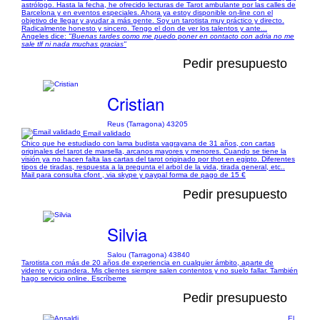
astrólogo. Hasta la fecha, he ofrecido lecturas de Tarot ambulante por las calles de
Barcelona y en eventos especiales. Ahora ya estoy disponible on-line con el
objetivo de llegar y ayudar a más gente. Soy un tarotista muy práctico y directo.
Radicalmente honesto y sincero. Tengo el don de ver los talentos y ante...
Angeles dice:
"Buenas tardes como me puedo poner en contacto con adria no me
sale tlf ni nada muchas gracias"
Pedir presupuesto
Cristian
Reus (Tarragona) 43205
Email validado
Chico que he estudiado con lama budista vagrayana de 31 años, con cartas
originales del tarot de marsella, arcanos mayores y menores. Cuando se tiene la
visión ya no hacen falta las cartas del tarot originado por thot en egipto. Diferentes
tipos de tiradas, respuesta a la pregunta el arbol de la vida, tirada general, etc..
Mail para consulta cfont , via skype y paypal forma de pago de 15 €
Pedir presupuesto
Silvia
Salou (Tarragona) 43840
Tarotista con más de 20 años de experiencia en cualquier ámbito, aparte de
vidente y curandera. Mis clientes siempre salen contentos y no suelo fallar. También
hago servicio online. Escríbeme
Pedir presupuesto
El