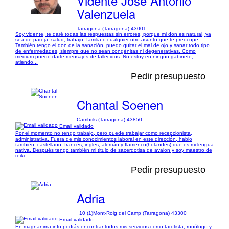
Vidente Jose Antonio
Valenzuela
Tarragona (Tarragona) 43001
Soy vidente, te daré todas las respuestas sin errores, porque mi don es natural, ya
sea de pareja, salud, trabajo, familia o cualquier otro asunto que te preocupe.
También tengo el don de la sanación, puedo quitar el mal de ojo y sanar todo tipo
de enfermedades, siempre que no sean congénitas ni degenerativas. Como
médium puedo darte mensajes de fallecidos. No estoy en ningún gabinete,
atiendo...
Pedir presupuesto
Chantal Soenen
Cambrils (Tarragona) 43850
Email validado
Por el momento no tengo trabajo, pero puede trabajar como recepcionista,
administrativa. Fuera de mis conocimientos laboral en este dirección, hablo
también, castellano, francés, ingles, alemán y flamenco(holandés) que es mi lengua
nativa. Después tengo también mi titulo de sacerdotisa de avalon y soy maestro de
reiki
Pedir presupuesto
Adria
10 (1)
Mont-Roig del Camp (Tarragona) 43300
Email validado
En magnanima.info podrás encontrar todos mis servicios como tarotista, runólogo y