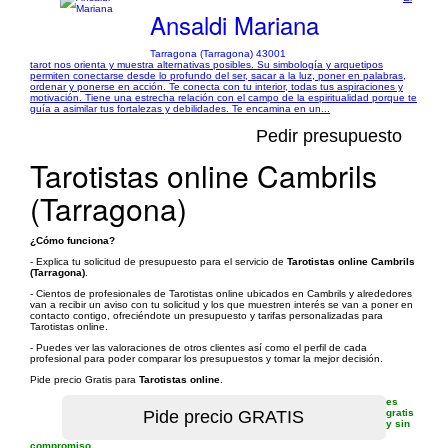
Ansaldi Mariana
Tarragona (Tarragona) 43001
tarot nos orienta y muestra alternativas posibles. Su simbología y arquetipos
permiten conectarse desde lo profundo del ser, sacar a la luz, poner en palabras,
ordenar y ponerse en acción. Te conecta con tu interior, todas tus aspiraciones y
motivación. Tiene una estrecha relación con el campo de la espiritualidad porque te
guía a asimilar tus fortalezas y debilidades. Te encamina en un...
Pedir presupuesto
Tarotistas online Cambrils
(Tarragona)
¿Cómo funciona?
- Explica tu solicitud de presupuesto para el servicio de
Tarotistas online Cambrils
(Tarragona)
.
- Cientos de profesionales de Tarotistas online ubicados en Cambrils y alrededores
van a recibir un aviso con tu solicitud y los que muestren interés se van a poner en
contacto contigo, ofreciéndote un presupuesto y tarifas personalizadas para
Tarotistas online.
- Puedes ver las valoraciones de otros clientes así como el perfil de cada
profesional para poder comparar los presupuestos y tomar la mejor decisión.
Pide precio Gratis para
Tarotistas online
.
es
gratis
y sin
compromiso