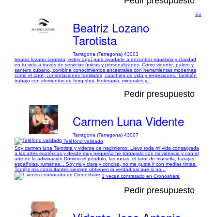
Pedir presupuesto
En
Beatriz Lozano
Tarotista
Tarragona (Tarragona) 43003
beatriz lozano tarotista, estoy aquí para ayudarte a encontrar equilibrio y claridad
en tu vida a través de servicios únicos y personalizados. Como vidente, palero y
santero cubano, combina conocimientos ancestrales con herramientas modernas
como el tarot, constelaciones familiares, coaching de vida y regresiones. También
trabajo con elementos de feng shui, fitoterapia, minerales y...
Pedir presupuesto
Carmen Luna Vidente
Tarragona (Tarragona) 43007
Teléfono validado
Soy carmen luna Tarotista y vidente de nacimiento. Llevo toda mi vida consagrada
a las artes esotéricas y desde muy pequeña he trabajado con mi videncia y con el
arte de la adivinación Domino el péndulo, las runas, el tarot de marsella, barajas
españolas, rumanas... Soy muy clara y concisa, no me gusta ir con medias tintas.
Tod@s mis consultantes siempre obtienen la verdad asi que si no...
1 veces contratado en Cronoshare
Pedir presupuesto