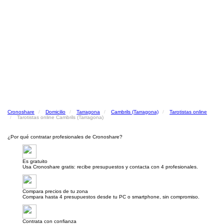
Cronoshare
Domicilio
Tarragona
Cambrils (Tarragona)
Tarotistas online
Tarotistas online Cambrils (Tarragona)
¿Por qué contratar profesionales de Cronoshare?
Es gratuito
Usa Cronoshare gratis: recibe presupuestos y contacta con 4 profesionales.
Compara precios de tu zona
Compara hasta 4 presupuestos desde tu PC o smartphone, sin compromiso.
Contrata con confianza