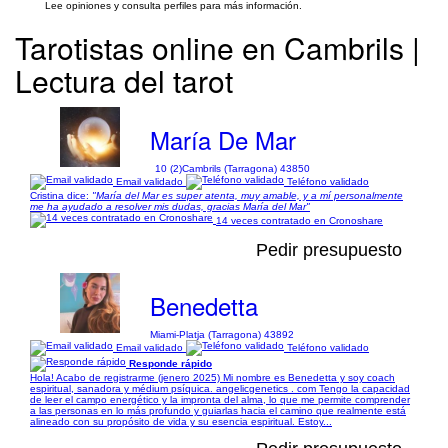
Lee opiniones y consulta perfiles para más información.
Tarotistas online en Cambrils |
Lectura del tarot
María De Mar
10 (2)
Cambrils (Tarragona) 43850
Email validado
Teléfono validado
Cristina dice:
"María del Mar es super atenta, muy amable, y a mí personalmente
me ha ayudado a resolver mis dudas, gracias María del Mar"
14 veces contratado en Cronoshare
Pedir presupuesto
Benedetta
Miami-Platja (Tarragona) 43892
Email validado
Teléfono validado
Responde rápido
Hola! Acabo de registrarme (jenero 2025) Mi nombre es Benedetta y soy coach
espiritual, sanadora y médium psíquica. angelicgenetics . com Tengo la capacidad
de leer el campo energético y la impronta del alma, lo que me permite comprender
a las personas en lo más profundo y guiarlas hacia el camino que realmente está
alineado con su propósito de vida y su esencia espiritual. Estoy...