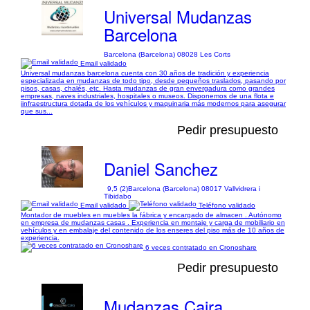
Universal Mudanzas
Barcelona
Barcelona (Barcelona) 08028 Les Corts
Email validado
Universal mudanzas barcelona cuenta con 30 años de tradición y experiencia
especializada en mudanzas de todo tipo, desde pequeños traslados, pasando por
pisos, casas, chalés, etc. Hasta mudanzas de gran envergadura como grandes
empresas, naves industriales, hospitales o museos. Disponemos de una flota e
iinfraestructura dotada de los vehículos y maquinaria más modernos para asegurar
que sus...
Pedir presupuesto
Daniel Sanchez
9,5 (2)
Barcelona (Barcelona) 08017 Vallvidrera i
Tibidabo
Email validado
Teléfono validado
Montador de muebles en muebles la fábrica y encargado de almacen . Autónomo
en empresa de mudanzas casas . Experiencia en montaje y carga de mobiliario en
vehículos y en embalaje del contenido de los enseres del piso más de 10 años de
experiencia.
6 veces contratado en Cronoshare
Pedir presupuesto
Mudanzas Caira