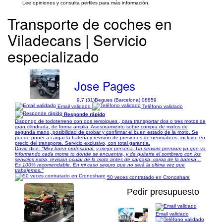
Lee opiniones y consulta perfiles para más información.
Transporte de coches en
Viladecans | Servicio
especializado
Jose Pages
9,7 (31)
Begues (Barcelona) 08859
Email validado
Teléfono validado
Responde rápido
Dispongo de todoterreno con dos remolques , para transportar dos o tres motos de
gran cilindrada, de forma amplia. Asesoramiento sobre compra de motos de
segunda mano, posibilidad de probar y confirmar el buen estado de la moto. Se
puede poner a cargar la batería y revisión de presiones de neumáticos, incluido en
precio del transporte. Servicio exclusivo, con total garantía.
David dice:
"Muy buen profesional, y mejor persona. Un servicio premium ya que va
informando cada mome to donde se encuentra, y de quitarte el sombrero con los
servicios extra, revision ocular de la moto antes de cargarla, carga de la bateria…
Es 100% recomendable. En mi caso seguro que no será la ultima vez que
trabajemos."
50 veces contratado en Cronoshare
Pedir presupuesto
Email validado