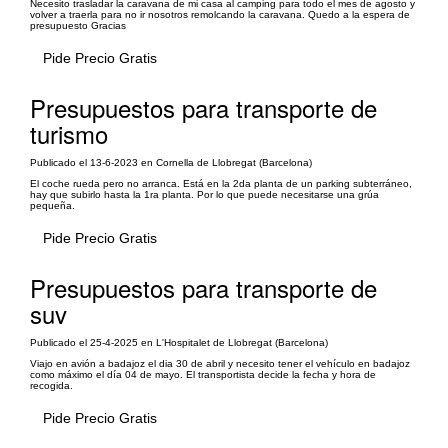
Necesito trasladar la caravana de mi casa al camping para todo el mes de agosto y
volver a traerla para no ir nosotros remolcando la caravana. Quedo a la espera de
presupuesto Gracias
Pide Precio Gratis
Presupuestos para transporte de
turismo
Publicado el 13-6-2023 en Cornella de Llobregat (Barcelona)
El coche rueda pero no arranca. Está en la 2da planta de un parking subterráneo,
hay que subirlo hasta la 1ra planta. Por lo que puede necesitarse una grúa
pequeña.
Pide Precio Gratis
Presupuestos para transporte de
suv
Publicado el 25-4-2025 en L'Hospitalet de Llobregat (Barcelona)
Viajo en avión a badajoz el dia 30 de abril y necesito tener el vehículo en badajoz
como máximo el día 04 de mayo. El transportista decide la fecha y hora de
recogida.
Pide Precio Gratis