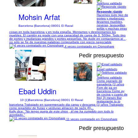
1/9
Teléfono validado
Responde rápido
Mohsin Arfat
Hacemos todo tipo de
portes y mudanzas:
llevamos muebles,
neveras, lavavajillas,
Barcelona (Barcelona) 08001 El Raval
sofás y muchas otras
cosas en toda barcelona y en toda españa. Montamos y desmontamos los
muebles. El camión es grade con una capacidad de carga de 3. 500kg. Todo tipo
de portes y mudanzas grandes y portes pequeñas. No dude en contactarnos al . ,
no sólo se fíe de nuestras palabras compruébelo con precio negociable
4 veces contratado en Cronoshare
Pedir presupuesto
Email validado
1/2
Teléfono validado
Como operario de
panadería (1) años
Ebad Uddin
Forn de pa en
barcelona Como ay
de cocina y cuarto de
frio( 3) meses Bar
10 (1)
Barcelona (Barcelona) 08001 El Raval
restaurante to to
barcelona Trabajado en supermercado dia carga y descarga (1) años Trabajado
como repartidor de frutas y verduras almacen de sa2p (6)...
Kelly dice:
"No tengo queja de este chico , él me ha cumplido con todo lo
acordado."
11 veces contratado en Cronoshare
Pedir presupuesto