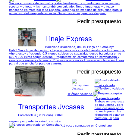
Soy un entusiasta de las motos, estoy familiarizado con todo tipo de motos tipo
scooter y offroad y las mantendré con cuidado. Tengo furgonetas y ofrezco
transporte en moto por toda España. Dispongo de medidas de seguridad para la
protección del transporte en moto. Si confías en mí, puedes elegirme.
Pedir presupuesto
Linaje Express
Barcelona (Barcelona) 08010 Plaça de Catalunya
Hola!! Soy chofer de camion y hago portes expres desde barcelona a todo europa.
Ahora estoy ofreciendo 6,5 metros cubicos de capacidad desde barcelona entre
600 y 900 euros según destino. Preguntame sin compromiso en mi whatsapp y
vemos que opciones tenemos. Y recuerda que no es lo mismo un chofer exclusivo
para ti que un chofer para un camión.
Pedir presupuesto
Email validado
1/1
Teléfono validado
Responde rápido
Trabajo en empresas
Transportes Jvcasas
de paqueteria , pero
haria cualquier porte ,
no me importan los
kilometros ni estar en
Castelldefels (Barcelona) 08860
carretera , llegara
seguro y en perfecto estado conmigo
1 veces contratado en Cronoshare
Pedir presupuesto