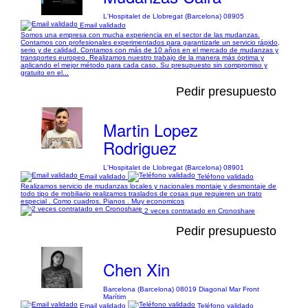
L'Hospitalet de Llobregat (Barcelona) 08905
Email validado
Somos una empresa con mucha experiencia en el sector de las mudanzas.
Contamos con profesionales experimentados para garantizarle un servicio rápido,
serio y de calidad. Contamos con más de 10 años en el mercado de mudanzas y
transportes europeo. Realizamos nuestro trabajo de la manera más óptima y
aplicando el mejor método para cada caso. Su presupuesto sin compromiso y
gratuito en el...
Pedir presupuesto
Martin Lopez
Rodriguez
L'Hospitalet de Llobregat (Barcelona) 08901
Email validado
Teléfono validado
Realizamos servicio de mudanzas locales y nacionales montaje y desmontaje de
todo tipo de mobiliario realizamos traslados de cosas que requieren un trato
especial . Como cuadros. Pianos . Muy economicos
2 veces contratado en Cronoshare
Pedir presupuesto
Chen Xin
Barcelona (Barcelona) 08019 Diagonal Mar Front
Marítim
Email validado
Teléfono validado