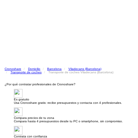
Cronoshare
Domicilio
Barcelona
Viladecans (Barcelona)
Transporte de coches
Transporte de coches Viladecans (Barcelona)
¿Por qué contratar profesionales de Cronoshare?
Es gratuito
Usa Cronoshare gratis: recibe presupuestos y contacta con 4 profesionales.
Compara precios de tu zona
Compara hasta 4 presupuestos desde tu PC o smartphone, sin compromiso.
Contrata con confianza