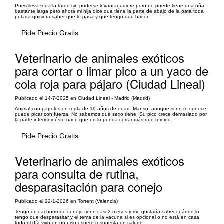
Pues lleva toda la tarde sin poderse levantar quiere pero no puede tiene una uña
bastante larga pero ahora mi hija dice que tiene la parte de abajo de la pata toda
pelada quisiera saber que le pasa y que tengo que hacer
Pide Precio Gratis
Veterinario de animales exóticos
para cortar o limar pico a un yaco de
cola roja para pájaro (Ciudad Lineal)
Publicado el 14-7-2025 en Ciudad Lineal - Madrid (Madrid)
Animal con papeles en regla de 19 años de edad. Manso, aunque si no te conoce
puede picar con fuerza. No sabemos qué sexo tiene. Su pico crece demasiado por
la parte inferior y ésto hace que no lo pueda cerrar más que torcido.
Pide Precio Gratis
Veterinario de animales exóticos
para consulta de rutina,
desparasitación para conejo
Publicado el 22-1-2026 en Torrent (Valencia)
Tengo un cachorro de conejo tiene casi 2 meses y me gustaría saber cuándo lo
tengo que desparasitar y el tema de la vacuna si es opcional o no está en casa
todo el día vivo en un piso espero respuesta un saludo