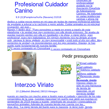
certificado de
Profesional Cuidador
profesionalidad
avalado por la
Canino
Asociación Española
de Adiestradores
Caninos. He trabajado
en varias residencias
9,9 (11)
Pamplona/Iruña (Navarra) 31016
caninas y ahora me
dedico a cuidar pocos perros en mi casa sin jaulas de manera profesional además
de ayudarte a educar a tu cachorro o perro adulto. Cuidar animales es mi principal
ocupación, así que...
Ramón Y Belén dice:
"Pues conocimos a maria en enero a través de esta
plataforma y la verdad que muy contentos con ella desde entonces. Se acaba de
quedar nuestro perrico con ella en navidades y la chica, o mejor dicho, gran
profesional, pues muy trabajadora. En ningún momento nos ha dejado al perro
solo, siempre lo tiene vigilado, es muy responsable y está todo el día con ellos. Muy
contentos la verdad y la recomendamos con los ojos cerrados. Gracias, te has
vuelto parte fundamental de nuestra familia"
1 veces contratado en Cronoshare
Pedir presupuesto
Email validado
1/47
Teléfono validado
Responde rápido
Interzoo Viriato
Interzoo viriato no
sólo es una franquicia
de tienda de
mascotas, es un
10 (1)
Madrid (Madrid) 28010 Almagro
proyecto familiar
puesto en marcha con mucho amor e ilusión para el cuidado y atención de los más
consentidos de la casa, nuestras mascotas! Un sueño que abrió sus puertas en
septiembre de 2019 gracias a ricardo, veterinario de vocación y especialista en
pequeños animales. Además de nuestra tienda que cuenta con las...
Jose dice:
"La mejor tienda del barrio para tu mascota, lo tiene todo, tienda,