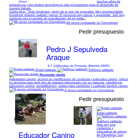
Jesus
muchos años de
experiencia y los medios tecnológicos más innovadores para el desarrollo de
nuestro trabajo.
Carlos dice:
"Todo fantástico, mejor de lo que me esperaba. Muy recomendable.
Excelente relación calidad / precio. El personal muy atento y agradable. Salí muy
contento con el servicio de esterilización de mi gatita."
88 veces contratado en Cronoshare
Pedir presupuesto
Pedro J Sepulveda
Araque
9,7 (1)
Moraleja de Enmedio (Madrid) 28950
Email validado
Teléfono validado
Responde rápido
Adiestrador canino, tecnico en modificacion de conducta y educador canino, ofrece
su servicios para todo tipo de trabajos relacionado con su mascota, obediencia,
educacion canina, sociabilizacion, clases para cachorros y cualquier servicio canino
8 veces contratado en Cronoshare
Pedir presupuesto
Email validado
1/10
Teléfono validado
Hola soy una
cuidadora y
Educador Canino
educadora de perros
de Pamplona. Con