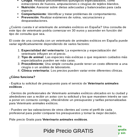
Cirugía
: Realizar procedimientos quirúrgicos especializados, como
extracciones de huevos, amputaciones o cirugías de tejidos blandos.
Nutrición
: Asesorar sobre dietas adecuadas y balanceadas para cada
especie.
Comportamiento
: Identificar y tratar problemas de comportamiento.
Prevención
: Realizar exámenes de rutina, vacunaciones y
desparasitaciones.
¿Cuánto cuesta ir al veterinario de animales exóticos en España? Una consulta de
este tipo de veterinario podría comenzar en 30 euros y ascender en función del
tipo de consulta que sea.
El coste de una consulta con un veterinario de animales exóticos en España puede
variar significativamente dependiendo de varios factores:
Especialidad del veterinario
: La experiencia y especialización del
veterinario influyen en el precio.
Tipo de animal
: Las especies más exóticas o que requieren cuidados más
especializados pueden ser más caras.
Procedimiento
: Una simple consulta puede tener un costo diferente a una
cirugía o un análisis de laboratorio.
Clínica veterinaria
: Los precios pueden variar entre diferentes clínicas.
¿Cómo funciona?
- Explica tu solicitud de presupuesto para el servicio de
Veterinario animales
exóticos
.
- Cientos de profesionales de Veterinario animales exóticos ubicados en tu ciudad y
alrededores van a recibir un aviso con tu solicitud y los que muestren interés se van
a poner en contacto contigo, ofreciéndote un presupuesto y tarifas personalizadas
para Veterinario animales exóticos.
- Puedes ver las valoraciones de otros clientes así como el perfil de cada
profesional para poder comparar los presupuestos y tomar la mejor decisión.
Pide precio Gratis para
Veterinario animales exóticos
.
es
gratis
y sin