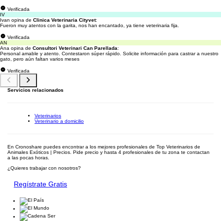
Verificada
IV
Ivan opina de
Clinica Veterinaria Cityvet
:
Fueron muy atentos con la garita, nos han encantado, ya tiene veterinaria fija.
Verificada
AN
Ana opina de
Consultori Veterinari Can Parellada
:
Personal amable y atento. Contestaron súper rápido. Solicite información para castrar a nuestro
gato, pero aún faltan varios meses
Verificada
Servicios relacionados
Veterinarios
Veterinario a domicilio
En Cronoshare puedes encontrar a los mejores profesionales de Top Veterinarios de
Animales Exóticos | Precios. Pide precio y hasta 4 profesionales de tu zona te contactan
a las pocas horas.
¿Quieres trabajar con nosotros?
Regístrate Gratis