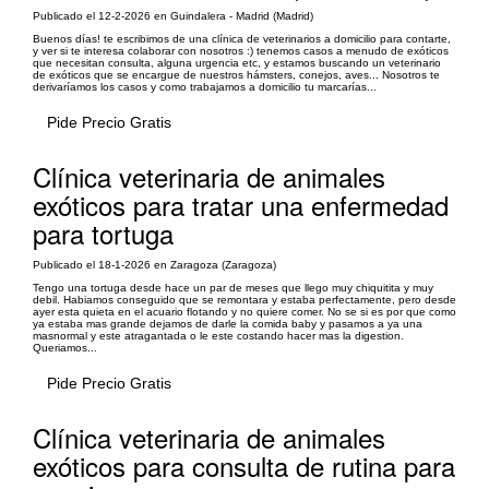
Publicado el 12-2-2026 en Guindalera - Madrid (Madrid)
Buenos días! te escribimos de una clínica de veterinarios a domicilio para contarte,
y ver si te interesa colaborar con nosotros :) tenemos casos a menudo de exóticos
que necesitan consulta, alguna urgencia etc, y estamos buscando un veterinario
de exóticos que se encargue de nuestros hámsters, conejos, aves... Nosotros te
derivaríamos los casos y como trabajamos a domicilio tu marcarías...
Pide Precio Gratis
Clínica veterinaria de animales
exóticos para tratar una enfermedad
para tortuga
Publicado el 18-1-2026 en Zaragoza (Zaragoza)
Tengo una tortuga desde hace un par de meses que llego muy chiquitita y muy
debil. Habiamos conseguido que se remontara y estaba perfectamente, pero desde
ayer esta quieta en el acuario flotando y no quiere comer. No se si es por que como
ya estaba mas grande dejamos de darle la comida baby y pasamos a ya una
masnormal y este atragantada o le este costando hacer mas la digestion.
Queriamos...
Pide Precio Gratis
Clínica veterinaria de animales
exóticos para consulta de rutina para