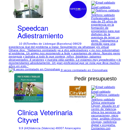
Email validado
1/5
Teléfono validado
Profesionales con
más de 25 años de
Speedcan
experiencia en la
formación de
propietarios para que
Adiestramiento
disfruten de la
aventura de tener un
perro. Trabajamos a
10 (9)
Torrelles de Llobregat (Barcelona) 08629
domicilio para una
experiencia real del problema a tratar. Seguimiento via whatssap y/o virtual
Oihane dice:
"Habiamos contratado ya a dos adiestradores y no nos solucionaban
el problema. Un amigo nos recomendo a fede y acertamos de pleno. Nuestro perro
perseguia y ladraba a todo lo que corriera, niños, bicicletas, tabamos
desesperados. 4 sesiones y nuestra vida cambio. Le estamos muy agradecidos y lo
recomendamos absolutamente. Un gran profesional que se nota que lleva muchos
años en esto."
9 veces contratado en Cronoshare
Pedir presupuesto
Email validado
1/28
Teléfono validado
Clínica veterinaria
Cityvet, situada en el
Clinica Veterinaria
centro de Valencia,
ofrece los servicios de
vacunaciones, micro
Cityvet
chips, análisis clínicos,
cirugías, radiología
digital y ecografía.
9,9 (44)
Valencia (Valencia) 46007 Arrancapins
Contamos con