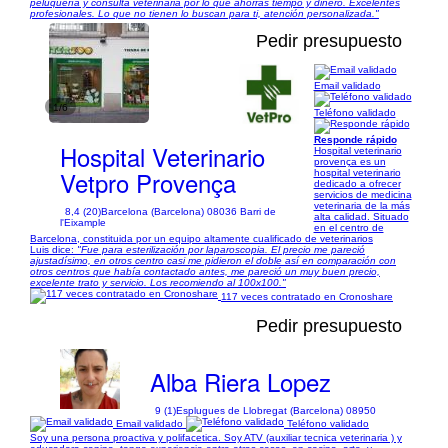
peluquería y consulta veterinaria por lo que ahorras tiempo y dinero. Excelentes
profesionales. Lo que no tienen lo buscan para ti, atención personalizada."
Pedir presupuesto
Email validado
1/6
Teléfono validado
Responde rápido
Hospital Veterinario
Hospital veterinario
provença es un
Vetpro Provença
hospital veterinario
dedicado a ofrecer
servicios de medicina
veterinaria de la más
8,4 (20)
Barcelona (Barcelona) 08036 Barri de
alta calidad. Situado
l'Eixample
en el centro de
Barcelona, constituida por un equipo altamente cualificado de veterinarios
Luis dice:
"Fue para esterilización por laparoscopia. El precio me pareció
ajustadísimo, en otros centro casi me pidieron el doble así en comparación con
otros centros que había contactado antes, me pareció un muy buen precio,
excelente trato y servicio. Los recomiendo al 100x100."
117 veces contratado en Cronoshare
Pedir presupuesto
Alba Riera Lopez
9 (1)
Esplugues de Llobregat (Barcelona) 08950
Email validado
Teléfono validado
Soy una persona proactiva y polifacetica. Soy ATV (auxiliar tecnica veterinaria ) y