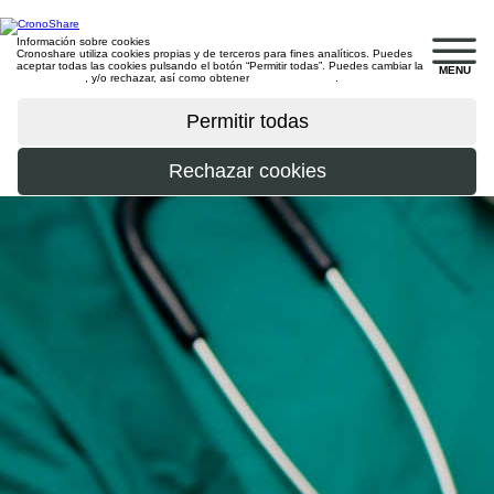
Información sobre cookies
Cronoshare utiliza cookies propias y de terceros para fines analíticos. Puedes
aceptar todas las cookies pulsando el botón “Permitir todas”. Puedes cambiar la
MENU
configuración
, y/o rechazar, así como obtener
más información
.