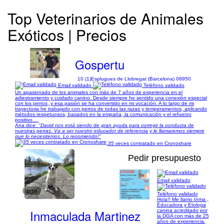
Top Veterinarios de Animales
Exóticos | Precios
Gospertu
10 (1)
Esplugues de Llobregat (Barcelona) 08950
Email validado
Teléfono validado
Un apasionado de los animales con más de 7 años de experiencia en el
adiestramiento y cuidado canino. Desde siempre he sentido una conexión especial
con los perros, y esa pasión se ha convertido en mi vocación. A lo largo de mi
trayectoria he trabajado con perros de todas las razas y temperamentos, aplicando
métodos respetuosos, basados en la empatía, la comunicación y el refuerzo
positivo....
Ana dice:
"David nos está siendo de gran ayuda para corregir la conducta de
nuestras perras. Va a ser nuestro educador de referencia y le llamaremos siempre
que lo necesitemos. Lo recomiendo!"
35 veces contratado en Cronoshare
Pedir presupuesto
Email validado
1/10
Teléfono validado
Hola!! Me llamo Inma ,
Educadora y Etologa
Inmaculada Martinez
canina acreditado por
la DGA con más de 25
años de experiencia.