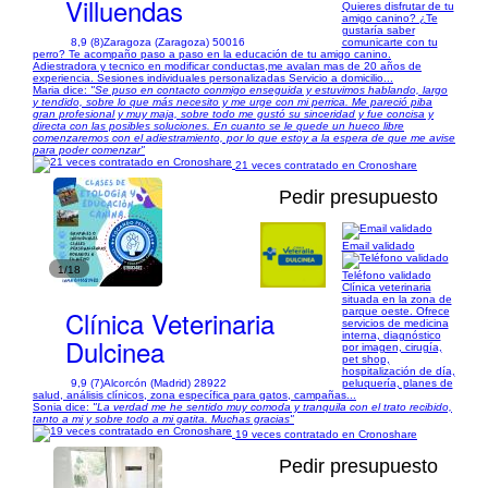
Villuendas
Quieres disfrutar de tu
amigo canino? ¿Te
gustaría saber
8,9 (8)
Zaragoza (Zaragoza) 50016
comunicarte con tu
perro? Te acompaño paso a paso en la educación de tu amigo canino.
Adiestradora y tecnico en modificar conductas,me avalan mas de 20 años de
experiencia. Sesiones individuales personalizadas Servicio a domicilio...
Maria dice:
"Se puso en contacto conmigo enseguida y estuvimos hablando, largo
y tendido, sobre lo que más necesito y me urge con mi perrica. Me pareció piba
gran profesional y muy maja, sobre todo me gustó su sinceridad y fue concisa y
directa con las posibles soluciones. En cuanto se le quede un hueco libre
comenzaremos con el adiestramiento, por lo que estoy a la espera de que me avise
para poder comenzar"
21 veces contratado en Cronoshare
Pedir presupuesto
Email validado
1/18
Teléfono validado
Clínica veterinaria
situada en la zona de
Clínica Veterinaria
parque oeste. Ofrece
servicios de medicina
interna, diagnóstico
Dulcinea
por imagen, cirugía,
pet shop,
hospitalización de día,
9,9 (7)
Alcorcón (Madrid) 28922
peluquería, planes de
salud, análisis clínicos, zona específica para gatos, campañas...
Sonia dice:
"La verdad me he sentido muy comoda y tranquila con el trato recibido,
tanto a mi y sobre todo a mi gatita. Muchas gracias"
19 veces contratado en Cronoshare
Pedir presupuesto