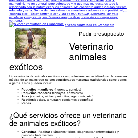
educadora canina, tengo experiencia entre otras cosas, en cocina, arte, y
mantenimiento en general; pero sobretodo y lo que mas me gusta es todo lo
relacionado con la naturaleza y los animales. Me considero audaz y autosuficiente,
educada y seria. Se me da bien salirme de situaciones adversas con positividad,...
Yolanda dice:
"Estoy contenta con Alba es muy puntual, profesional de trato
excelente y muy cauta, en definitiva aunque lleve pocos dias conmigo estoy
contenta."
5 veces contratado en Cronoshare
Pedir presupuesto
Veterinario
animales
1/20
exóticos
Un veterinario de animales exóticos es un profesional especializado en la atención
médica de animales que no son considerados mascotas tradicionales como perros
o gatos. Estos pueden incluir:
Pequeños mamíferos
(hurones, conejos)
Pequeños roedores
(cobayas, hámsteres)
Aves
(canarios, ninfas, periquitos, agapornis, etc.)
Reptiles
(geckos, tortugas y serpientes pequeñas)
Peces
¿Qué servicios ofrece un veterinario
de animales exóticos?
Consultas
: Realizar exámenes físicos, diagnosticar enfermedades y
prescribir tratamientos.