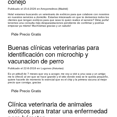
conejo
Publicado el 15-4-2026 en Arroyomolinos (Madrid)
Hola! estamos buscando un veterinario de exóticos para que colabore con nosotros
en nuestros servicios a domicilio. Estarías interesado en que te derivemos todos los
clientes que tengan exóticos para que seas tú quien realice el servicio? Dime porfa!
tenemos una consulta más desparasitaciones pendiente de confirmar y podrías
empezar ya mismo! Muchísimas gracias y un saludo!
Pide Precio Gratis
Buenas clínicas veterinarias para
identificación con microchip y
vacunacion de perro
Publicado el 22-8-2018 en Lugones (Asturias)
Es un pitbull de 7 meses que voy a acoger, me voy a vivir a una casa y un amigo
me lo ofreció al ver que se hace grande y el sitio donde está se le queda pequeño,
quiere hacerle de momento lo esencial que es el chip y la primera vacuna al mejor
precio que consiga, gracias
Pide Precio Gratis
Clínica veterinaria de animales
exóticos para tratar una enfermedad