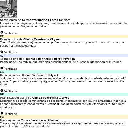
Sergio opina de
Centro Veterinario El Arca De Noé
:
Intervinieron a mi gatito de forma muy profesional. Un dia despues de la castración se encuentra
perfectamente. Muy recomendable.
Verificada
RO
Rosario opina de
Clinica Veterinaria Cityvet
:
Tanto David, (veterinario) como su compañera, muy bien el trato, y muy bien el cariño con que
trataron a mi mascota (gata)
Verificada
AJ
Alfonso opina de
Hospital Veterinario Vetpro Provença
:
Por mi parte una muy buena atención.preocupandose de buscar la información que les pedí.
Verificada
CA
Carlos opina de
Clinica Veterinaria Cityvet
:
Todo fantástico, mejor de lo que me esperaba. Muy recomendable. Excelente relación calidad /
precio. El personal muy atento y agradable. Salí muy contento con el servicio de esterilización
de mi...
Verificada
PR
Pilar Elisabeth opina de
Clinica Veterinaria Cityvet
:
El personal de la clínica veterinaria es excelente. Nos trataron con mucha amabilidad y cortesía
en todo momento y respondieron nuestras dudas personalmente y telefónicamente. Son muy
atentos y...
Verificada
MJ
María opina de
Clínica Veterinaria Albéitar
:
Trato excepcional, tienen amor por los animales y eso es algo que se nota nada más poner un
pie en la clínica. 100% recomendable