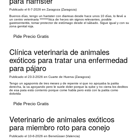
para hámster
Publicado el 6-7-2026 en Zaragoza (Zaragoza)
Buenos días, tengo un hamster con diarreas desde hace unos 10 días, lo llevé a
un centro veterinaria *******ítica de heces sin signos relevantes, posible
gastroenteritis, tomar protector de estómago desde el sábado. Sigue igual y con su
zona genital roja.
Pide Precio Gratis
Clínica veterinaria de animales
exóticos para tratar una enfermedad
para pájaro
Publicado el 23-3-2026 en Cuarte de Huerva (Zaragoza)
Tengo un agapornis de tres meses y de repente vi que no apoyaba la patita
derecha, la va apoyando pero le suele doler porque la sube y no cierra los deditos
de esa pata está contento porque come habla pero está con la patita como
dolorida
Pide Precio Gratis
Veterinario de animales exóticos
para miembro roto para conejo
Publicado el 10-6-2026 en Benetússer (Valencia)