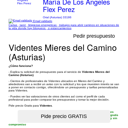
María De Los Angeles
Flex Perez
Orial (Asturias) 33186
Email validado
Cartas , tarot , limpiezas energeticas , trabajos para abrir caminos en situaciones de
la vida donde hay bloqueos , o estancamientos
Pedir presupuesto
Videntes Mieres del Camino
(Asturias)
¿Cómo funciona?
- Explica tu solicitud de presupuesto para el servicio de
Videntes Mieres del
Camino (Asturias)
.
- Cientos de profesionales de Videntes ubicados en Mieres del Camino y
alrededores van a recibir un aviso con tu solicitud y los que muestren interés se van
a poner en contacto contigo, ofreciéndote un presupuesto y tarifas personalizadas
para Videntes.
- Puedes ver las valoraciones de otros clientes así como el perfil de cada
profesional para poder comparar los presupuestos y tomar la mejor decisión.
Pide precio Gratis para
Videntes
.
es
gratis
y sin
compromiso