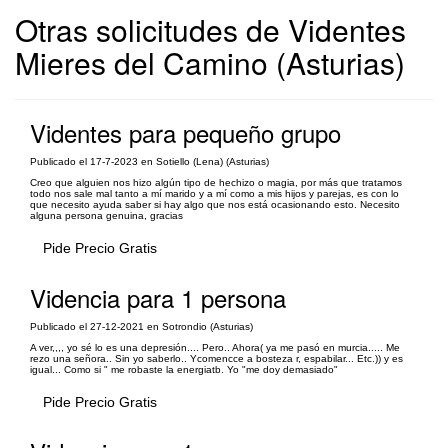
Otras solicitudes de Videntes
Mieres del Camino (Asturias)
Videntes para pequeño grupo
Publicado el 17-7-2023 en Sotiello (Lena) (Asturias)
Creo que alguien nos hizo algún tipo de hechizo o magia, por más que tratamos
todo nos sale mal tanto a mí marido y a mí como a mis hijos y parejas, es con lo
que necesito ayuda saber si hay algo que nos está ocasionando esto. Necesito
alguna persona genuina, gracias
Pide Precio Gratis
Videncia para 1 persona
Publicado el 27-12-2021 en Sotrondio (Asturias)
A ver,,,, yo sé lo es una depresión.... Pero.. Ahora( ya me pasó en murcia..... Me
rezo una señora.. Sin yo saberlo.. Ycomencce a bosteza r, espabilar... Etc.)) y es
igual... Como si " me robaste la energiatb. Yo "me doy demasiado"
Pide Precio Gratis