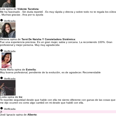
Lola opina de
Vidente Tarotista
:
Me ha fascinado . Sin duda repetiré . Es muy rápida y directa y sobre todo no te regala los oídos
. Muchas gracias . Ana por tu ayuda
Verificada
Melania opina de
Tarot De Naisha Y Consteladora Sistémica
:
Fue una experiencia preciosa. Es un gran mujer, sabia y cercana. La recomiendo 100%. Gran
profesional y mejor persona. Muy muy agradecida
Verificada
Nuria María opina de
Estrella
:
Muy buena profesional, pendiente de la evolución, es de agradecer. Recomendable
Verificada
Loida opina de
Ire
:
Te trasmite seguridad desde que hable con ella me siento diferente con ganas de las cosas que
me dijo ocurren es como algo cambió en mi desde que hablé con ella.
Verificada
JI
José Ignacio opina de
Alberto
: