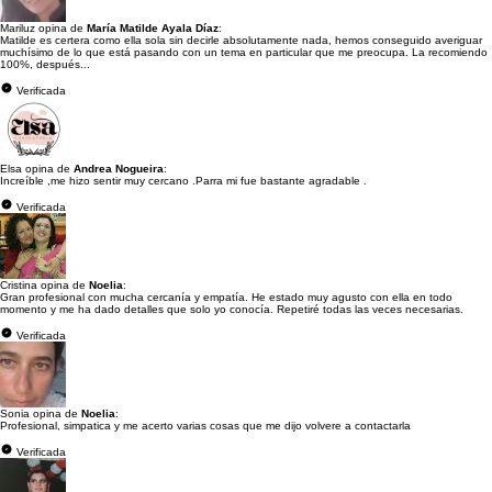
Mariluz opina de
María Matilde Ayala Díaz
:
Matilde es certera como ella sola sin decirle absolutamente nada, hemos conseguido averiguar
muchísimo de lo que está pasando con un tema en particular que me preocupa. La recomiendo
100%, después...
Verificada
Elsa opina de
Andrea Nogueira
:
Increíble ,me hizo sentir muy cercano .Parra mi fue bastante agradable .
Verificada
Cristina opina de
Noelia
:
Gran profesional con mucha cercanía y empatía. He estado muy agusto con ella en todo
momento y me ha dado detalles que solo yo conocía. Repetiré todas las veces necesarias.
Verificada
Sonia opina de
Noelia
:
Profesional, simpatica y me acerto varias cosas que me dijo volvere a contactarla
Verificada