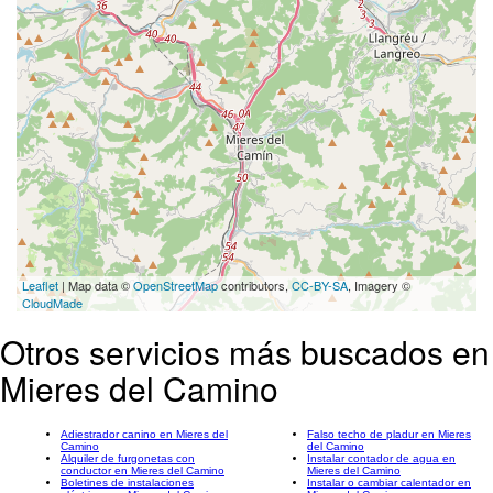
Leaflet
| Map data ©
OpenStreetMap
contributors,
CC-BY-SA
, Imagery ©
CloudMade
Otros servicios más buscados en
Mieres del Camino
Adiestrador canino en Mieres del
Falso techo de pladur en Mieres
Camino
del Camino
Alquiler de furgonetas con
Instalar contador de agua en
conductor en Mieres del Camino
Mieres del Camino
Boletines de instalaciones
Instalar o cambiar calentador en