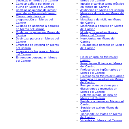
eléctricas en Mieres del Camino
Mieres del Camino
Cambiar bañera por plato de
Instalar o cambiar termo eléctrico
ducha en Mieres del Camino
en Mieres del Camino
Cambiar las puertas de interior
Jardineros en Mieres del Camino
vivienda en Mieres del Camino
Manitas a domicilio en Mieres del
Clases particulares de
Camino
programación en Mieres del
Masajista a domicilio en Mieres
Camino
del Camino
Cuidado de ancianos a domicilio
Mecánicos a domicilio en Mieres
en Mieres del Camino
del Camino
Cuidador de perros en Mieres del
Montaje de muebles Ikea en
Camino
Mieres del Camino
Desbrozar parcela en Mieres del
Nutricionista en Mieres del
Camino
Camino
Empresas de catering en Mieres
Peluqueras a domicilio en Mieres
del Camino
del Camino
Empresas de limpieza en Mieres
del Camino
Pintar un piso en Mieres del
Entrenador personal en Mieres
Camino
del Camino
Poner tarima flotante en Mieres
del Camino
Profesores de inglés nativos en
Mieres del Camino
Psicólogos en Mieres del Camino
Recogida de muebles en Mieres
del Camino
Recuperación de datos para
discos duros y memorias en
Mieres del Camino
Reforma integral de piso en
Mieres del Camino
Residencia canina en Mieres del
Camino
Servicio de taxi en Mieres del
Camino
Transporte de motos en Mieres
del Camino
Videntes en Mieres del Camino