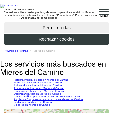
Información sobre cookies
Cronoshare utiliza cookies propias y de terceros para fines analíticos. Puedes
aceptar todas las cookies pulsando el botón “Permitir todas”. Puedes cambiar la
MENU
configuración
, y/o rechazar, así como obtener
más información
.
Provincia de Asturias
Mieres del Camino
Los servicios más buscados en
Mieres del Camino
Reforma integral de piso en Mieres del Camino
Manitas a domicilio en Mieres del Camino
Adiestrador canino en Mieres del Camino
Poner tarima flotante en Mieres del Camino
Empresas de limpieza en Mieres del Camino
Desbrozar parcela en Mieres del Camino
Cambiar bañera por plato de ducha en Mieres del Camino
Alquiler de furgonetas con conductor en Mieres del Camino
Jardineros en Mieres del Camino
Videntes en Mieres del Camino