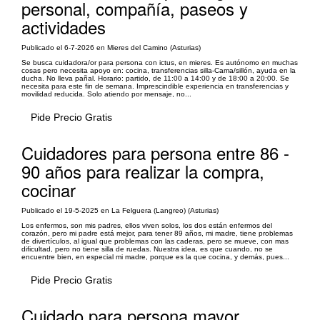
personal, compañía, paseos y
actividades
Publicado el 6-7-2026 en Mieres del Camino (Asturias)
Se busca cuidadora/or para persona con ictus, en mieres. Es autónomo en muchas
cosas pero necesita apoyo en: cocina, transferencias silla-Cama/sillón, ayuda en la
ducha. No lleva pañal. Horario: partido, de 11:00 a 14:00 y de 18:00 a 20:00. Se
necesita para este fin de semana. Imprescindible experiencia en transferencias y
movilidad reducida. Solo atiendo por mensaje, no...
Pide Precio Gratis
Cuidadores para persona entre 86 -
90 años para realizar la compra,
cocinar
Publicado el 19-5-2025 en La Felguera (Langreo) (Asturias)
Los enfermos, son mis padres, ellos viven solos, los dos están enfermos del
corazón, pero mi padre está mejor, para tener 89 años, mi madre, tiene problemas
de divertículos, al igual que problemas con las caderas, pero se mueve, con mas
dificultad, pero no tiene silla de ruedas. Nuestra idea, es que cuando, no se
encuentre bien, en especial mi madre, porque es la que cocina, y demás, pues...
Pide Precio Gratis
Cuidado para persona mayor