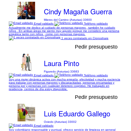
Cindy Magaña Guerra
Mieres del Camino (Asturias) 33600
Email validado
Teléfono validado
Actualmente me dedico al cuidado de personas mayores , también he cuidado
niños . En ambas áreas me siento muy agusto porque me considero una persona
empática tanto con niños , como con personas mayores.
1 veces contratado en Cronoshare
Pedir presupuesto
Laura Pinto
Figaredo (Asturias) 33683
Email validado
Teléfono validado
Soy una mujer dinámica activa con mucha empatía, efectividad y mucha paciencia
para trabajar con personas mayores y discapacitadas, personas encamadas y
persona por y personas con cualquier deterioro cognitivo. He trabajado en
residencia, centros de día estoy disponible.
Pedir presupuesto
Luis Eduardo Gallego
Oviedo (Asturias) 33002
Email validado
Soy colombiano responsable y puntual, ofrezco servicio de limpieza en general