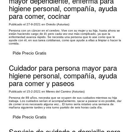
mayor dependiente, enferma para
higiene personal, compañía, ayuda
para comer, cocinar
Publicado el 27-9-2021 en Oviedo (Asturias)
Persona con un cáncer en el cerebro. Vive con su mujer y su hija, hasta ahora se
están haciendo cargo de él; pero cada vez esz más complicado, ya que la
enfermedad avanza rápido. Se necesita una persona que lo ase como que le
ayude con él, en sus tarea cotidianas, como que ayude a ellas a limpiar o hacer la
comida.
Pide Precio Gratis
Cuidador para persona mayor para
higiene personal, compañía, ayuda
para comer y paseos
Publicado el 15-2-2021 en Mieres del Camino (Asturias)
Persona de 89 años, necesita que se ocupen de sus cuidados mientras su hija
trabaja. Los cuidados serían el acompañamiento, sacar a pasear si es posible, dar
de comer si es necesario alguna vez... El turno sería rotativo una semana de
mañana siguiente tardes y otra turno partido de seis horas cada día.
Pide Precio Gratis
Servicio de cuidado a domicilio para