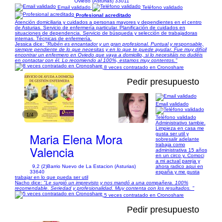
Oviedo (Asturias) 33011
Email validado
Teléfono validado
Profesional acreditado
Atención domiciliaria y cuidados a personas mayores y dependientes en el centro
de Asturias. Servicio de enfermería particular. Planificación de cuidados en
situaciones de dependencia. Servicio de búsqueda y selección de trabajadoras
internas. Técnicas de enfermería.
Jessica dice:
"Rubén es encantador y un gran profesional. Puntual y responsable,
siempre pendiente de lo que necesitas y en lo que te puede ayudar. Fue muy difícil
encontrar un enfermero en Oviedo que vaya a domicilio, si lo necesitáis no dudéis
en contactar con él. Lo recomiendo al 100%, estamos muy contentos."
8 veces contratado en Cronoshare
Pedir presupuesto
Email validado
1/4
Teléfono validado
Administrativo tambie.
Limpieza en casa me
Maria Elena Mora
gusta ser util y
sobresalir adelante
trabaja como
Valencia
administrativa 15 años
en un circo y. Comoci
a mi actual pareja y
9,2 (2)
Barrio Nuevo de La Estacion (Asturias)
ahora radico aqui en
33640
españa y me gusta
trabajar en lo que pueda ser util
Nacho dice:
"Le surgió un imprevisto y nos mandó a una compañera. 100%
recomendable. Seriedad y profesionalidad. Muy contenta con los resultados. "
5 veces contratado en Cronoshare
Pedir presupuesto