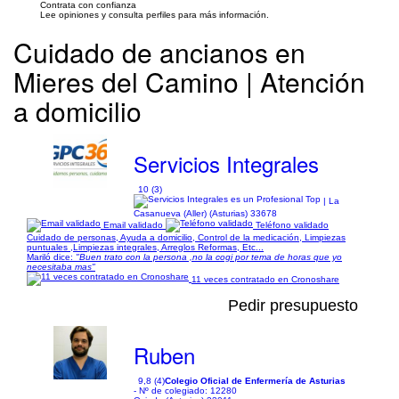
Contrata con confianza
Lee opiniones y consulta perfiles para más información.
Cuidado de ancianos en
Mieres del Camino | Atención
a domicilio
Servicios Integrales
10 (3)
| La
Casanueva (Aller) (Asturias) 33678
Email validado
Teléfono validado
Cuidado de personas, Ayuda a domicilio, Control de la medicación, Limpiezas
puntuales ,Limpiezas integrales, Arreglos Reformas, Etc...
Mariló dice:
"Buen trato con la persona ,no la cogi por tema de horas que yo
necesitaba mas"
11 veces contratado en Cronoshare
Pedir presupuesto
Ruben
9,8 (4)
Colegio Oficial de Enfermería de Asturias
- Nº de colegiado: 12280