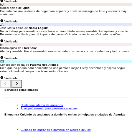
Verificada
MA
Marcel opina de
Qida
:
Contratamos una asitenta de hoga para limpieza y quida se encargó de todo y estamos muy
contentos
Verificada
JA
José María opina de
Nadia Lagsir
:
Nadia trabaja para nosotros desde hace un año. Nadia es responsable, trabajadora y amable.
Recomiendo a Nadia para: -Limpieza de casas -Cuidado de ancianos -Cuidado de niños
Verificada
MI
Miriam opina de
Florencia
:
Atenta y amable. Por el momento hemos contratado su servicio como cuidadora y todo correcto.
Verificada
CS
Concepcion opina de
Paloma Roa Alonso
:
Creo que no podría haber encontrado una persona mejor. Estoy encantada y espero seguir
estándolo todo el tiempo que la necesito. Gracias
Verificada
Servicios relacionados
Cuidadora interna de ancianos
Acompañamiento para personas mayores
Encuentra Cuidado de ancianos a domicilio en las principales ciudades de Asturias
Cuidado de ancianos a domicilio en Moreda de Aller