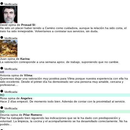
Verificada
David opina de
Prosad Sl
:
Ha sido un placer haber tenido a Camino como cuidadora, aunque la relación ha sido corta, el
trato ha sido inmejorable. Volveríamos a contratar sus servicios, sin duda.
Verificada
Juan opina de
Karina
:
La valoración corresponde a una semana aprox. de trabajo, suponiendo que no cambie.
Verificada
AR
Antonia opina de
Vilma
:
Queremos dejar una valoración muy positiva para Vilma porque nuestra experiencia con ella ha
sido excelente. Desde el primer día ha demostrado ser una persona muy amable, cercana y
profesional....
Verificada
RO
Rosa opina de
Angeles
:
Hace 2 días empezó. De momento todo bien. Además de contar con la proximidad al servicio.
Verificada
DO
Dounia opina de
Pilar Romero
:
Pilar ha trabajado bien siguiendo las indicaciones que se le ha dado con predisposición y
voluntad. La limpieza, la cocina y el acompañamiento se ha desarrollado correctamente. No ha
podido...