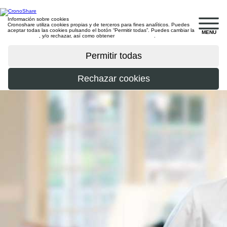
Información sobre cookies
Cronoshare utiliza cookies propias y de terceros para fines analíticos. Puedes
aceptar todas las cookies pulsando el botón “Permitir todas”. Puedes cambiar la
MENU
configuración
, y/o rechazar, así como obtener
más información
.