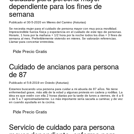
dependiente para los fines de
semana
Publicado el 30-5-2020 en Mieres del Camino (Asturias)
Se necesita mujer para el cuidado de persona mayor con muy poca movilidad.
Imprescindible fuerza física y experiencia en el cuidado de este tipo de personas.
Horario, 1 hora por la mañana + 1/2 hora por la noche todos los días + 3 fines de
semana al mes. Preferiblemente viviendo en mieres. Se valorarán referencias.
Llamar para concertar entrevista.
Pide Precio Gratis
Cuidado de ancianos para persona
de 87
Publicado el 5-8-2019 en Oviedo (Asturias)
Estamos buscando una persona para cuidar a mi abuela de 87 años. No tiene
enfermedad grave, más allá de la edad y algunas protesis en cadera y rodillas. La
idea es que estén con ella 2 horas diarias por la tarde de lunes a viernes, de 4 a 6
o de 5 a 7 aproximadamente. Lo más importante sería sacarla a caminar, y de vez
en cuando ayudarla en la cocina.
Pide Precio Gratis
Servicio de cuidado para persona