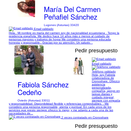
María Del Carmen
Peñafiel Sánchez
Lugones (Asturias) 33420
Email validado
Hola.. Mi nombre es maría del carmen soy de nacionalidad ecuatoriana . Tengo la
residencia española. Me dedico hace 14 años más o menos al cuidado de
personas mayores y trabajos de hogar Me considero una persona educada
honesta y responsable.. Gracias por su atención. Un saludo. .
Pedir presupuesto
Email validado
1/7
Teléfono validado
Hola, soy Fabiola
colaboradora de
Fabiola Sánchez
Cronoshare. Ofrezco
asistencia
personalizada,
Cedeño
compañía, apoyo en
tareas diarias y
cuidado integral,
Oviedo (Asturias) 33011
siempre con empatía
y responsabilidad. Disponibilidad flexible y referencias comprobables. . Me
considero una persona responsable, atenta y puntual. En cada unos de los
servicios que presto siempre ofrezco lo mejor, y me adapto a cada una de las
necesidades de...
2 veces contratado en Cronoshare
Pedir presupuesto