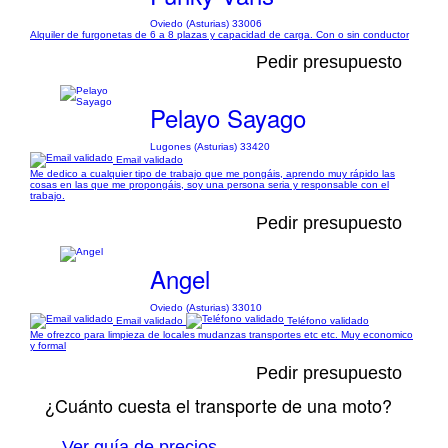
Oviedo (Asturias) 33006
Alquiler de furgonetas de 6 a 8 plazas y capacidad de carga. Con o sin conductor
Pedir presupuesto
Pelayo Sayago
Lugones (Asturias) 33420
Email validado
Me dedico a cualquier tipo de trabajo que me pongáis, aprendo muy rápido las
cosas en las que me propongáis, soy una persona seria y responsable con el
trabajo.
Pedir presupuesto
Angel
Oviedo (Asturias) 33010
Email validado
Teléfono validado
Me ofrezco para limpieza de locales mudanzas transportes etc etc. Muy economico
y formal
Pedir presupuesto
¿Cuánto cuesta el transporte de una moto?
Ver guía de precios