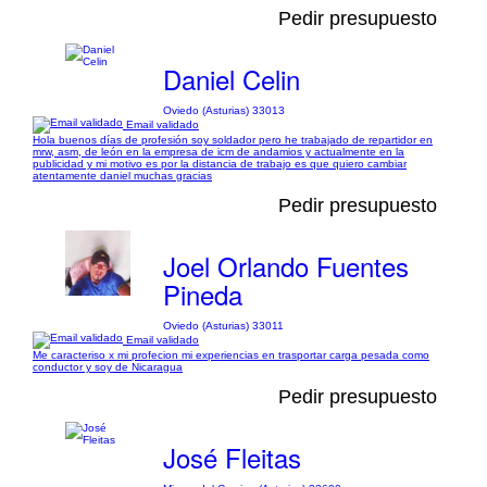
Pedir presupuesto
Daniel Celin
Oviedo (Asturias) 33013
Email validado
Hola buenos días de profesión soy soldador pero he trabajado de repartidor en
mrw, asm, de león en la empresa de icm de andamios y actualmente en la
publicidad y mi motivo es por la distancia de trabajo es que quiero cambiar
atentamente daniel muchas gracias
Pedir presupuesto
Joel Orlando Fuentes
Pineda
Oviedo (Asturias) 33011
Email validado
Me caracteriso x mi profecion mi experiencias en trasportar carga pesada como
conductor y soy de Nicaragua
Pedir presupuesto
José Fleitas