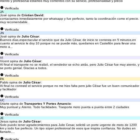
Atento y profesional estamos muy contentos con su servicio, profesionalidad y precio
Verificada
JA
José opina de
Cristian David
:
contactamos inmediatamente por whatsapp y fue perfecto, tanto la coordinación como el precio.
muy recomendable.
Verificada
JN
José opina de
Julio César
:
Buenos días,espectacular el servicio que da Julio César, de inicio te contesta en 5 minutos,en
cuanto al servicio le doy 10 porque no se puede más, quedamos en Castellón para llevar una
moto a...
Verificada
VI
Vicent opina de
Julio César
:
Al final el transporte no se realizó, el vendedor se echo atrás, pero Julio César fue muy atento, y
se porto genial. Gracias a todos.
Verificada
PA
Pablo opina de
Julio César
:
Al final no contraté el servicio porque no me hizo falta pero julio César fue un buen comunicador
y facilitador
Verificada
UC
Uriarte opina de
Transportes Y Portes Amancio
:
Muy puntual y. Atento. Todo facilidades. Trasporte moto puerta a puerta entre 2 ciudades
Verificada
JE
Jesus opina de
Julio César
:
Solo puedo tener agradecimientos para Julio Cesar, solicité un porte urgente de moto de 1200
km y todo fue perfecto. Un tipo súper profesional de esos que inspira confianza. No dudes en
llamarlo,...
Verificada