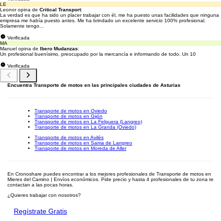
LE
Leonor opina de
Critical Transport
:
La verdad es que ha sido un placer trabajar con él, me ha puesto unas facilidades que ninguna
empresa me había puesto antes. Me ha brindado un excelente servicio 100% profesional.
Solamente tengo...
Verificada
MA
Manuel opina de
Ibero Mudanzas
:
Un profesional buenísimo, preocupado por la mercancía e informando de todo. Un 10
Verificada
Encuentra Transporte de motos en las principales ciudades de Asturias
Transporte de motos en Oviedo
Transporte de motos en Gijón
Transporte de motos en La Felguera (Langreo)
Transporte de motos en La Granda (Oviedo)
Transporte de motos en Avilés
Transporte de motos en Sama de Langreo
Transporte de motos en Moreda de Aller
En Cronoshare puedes encontrar a los mejores profesionales de Transporte de motos en
Mieres del Camino | Envíos económicos. Pide precio y hasta 4 profesionales de tu zona te
contactan a las pocas horas.
¿Quieres trabajar con nosotros?
Regístrate Gratis