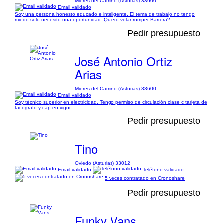
Mieres del Camino (Asturias) 33600
Email validado
Soy una persona honesto educado e inteligente. El tema de trabajo no tengo
miedo solo necesito una oportunidad. Quiero volar romper Barrera?
Pedir presupuesto
José Antonio Ortiz
Arias
Mieres del Camino (Asturias) 33600
Email validado
Soy técnico superior en electricidad. Tengo permiso de circulación clase c tarjeta de
tacografo y cap en vigor.
Pedir presupuesto
Tino
Oviedo (Asturias) 33012
Email validado
Teléfono validado
5 veces contratado en Cronoshare
Pedir presupuesto
Funky Vans