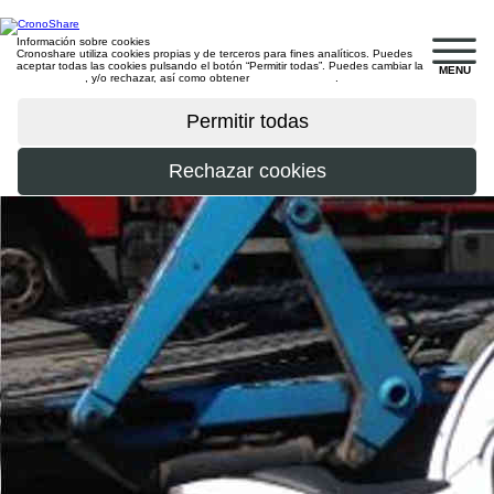
Información sobre cookies
Cronoshare utiliza cookies propias y de terceros para fines analíticos. Puedes
aceptar todas las cookies pulsando el botón “Permitir todas”. Puedes cambiar la
MENU
configuración
, y/o rechazar, así como obtener
más información
.