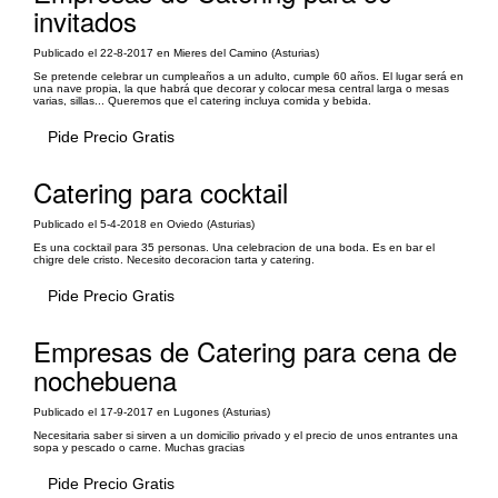
invitados
Publicado el 22-8-2017 en Mieres del Camino (Asturias)
Se pretende celebrar un cumpleaños a un adulto, cumple 60 años. El lugar será en
una nave propia, la que habrá que decorar y colocar mesa central larga o mesas
varias, sillas... Queremos que el catering incluya comida y bebida.
Pide Precio Gratis
Catering para cocktail
Publicado el 5-4-2018 en Oviedo (Asturias)
Es una cocktail para 35 personas. Una celebracion de una boda. Es en bar el
chigre dele cristo. Necesito decoracion tarta y catering.
Pide Precio Gratis
Empresas de Catering para cena de
nochebuena
Publicado el 17-9-2017 en Lugones (Asturias)
Necesitaria saber si sirven a un domicilio privado y el precio de unos entrantes una
sopa y pescado o carne. Muchas gracias
Pide Precio Gratis