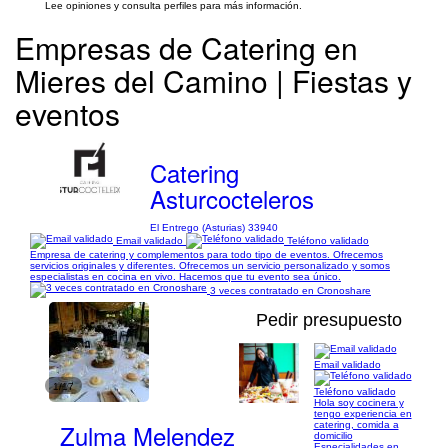
Lee opiniones y consulta perfiles para más información.
Empresas de Catering en
Mieres del Camino | Fiestas y
eventos
Catering
Asturcocteleros
El Entrego (Asturias) 33940
Email validado
Teléfono validado
Empresa de catering y complementos para todo tipo de eventos. Ofrecemos
servicios originales y diferentes. Ofrecemos un servicio personalizado y somos
especialistas en cocina en vivo. Hacemos que tu evento sea único.
3 veces contratado en Cronoshare
Pedir presupuesto
Email validado
1/17
Teléfono validado
Hola soy cocinera y
tengo experiencia en
Zulma Melendez
catering, comida a
domicilio
Especialidades en