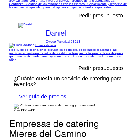
Soy camarero con un alto nivel del servicio. -Sentido de la responsabilidad. -
Confianza. -Sentido de las relaciones con los clientes. -Conocimiento y respecto de
las normas. -Capacidad para trabajar en equipo. -Puntual y responsable.
Pedir presupuesto
Daniel
Oviedo (Asturias) 33013
Email validado
Hice curso de cocina en la escuela de hosteleria de olloniego realizando las
prácticas en restaurante arlos del castillo de bosque de la zoreda. Para después
quedarme trabajando como ayudante de cocina en el citado hotel durante tres
años .
Pedir presupuesto
¿Cuánto cuesta un servicio de catering para
eventos?
Ver guía de precios
€
€€
€€€
€€€€
Empresas de catering
Mieres del Camino