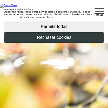
Información sobre cookies
Cronoshare utiliza cookies propias y de terceros para fines analíticos. Puedes
aceptar todas las cookies pulsando el botón “Permitir todas”. Puedes cambiar la
MENU
configuración
, y/o rechazar, así como obtener
más información
.