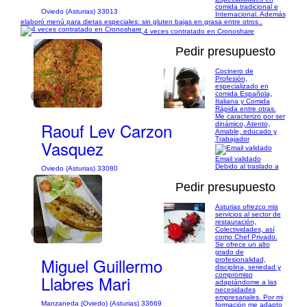
comida tradicional e
Oviedo (Asturias) 33013
Internacional. Además
elaboró menú para dietas especiales: sin gluten bajas en grasa entre otros .
4 veces contratado en Cronoshare
Pedir presupuesto
Cocinero de
Profesión,
especializado en
comida Española,
1/5
Italiana y Comida
Rápida entre otras.
Me caracterizo por ser
Raouf Lev Carzon
dinámico, Atento,
Amable, educado y
Trabajador
Vasquez
Email validado
Debido al traslado a
Oviedo (Asturias) 33080
Pedir presupuesto
Asturias ofrezco mis
servicios al sector de
restauración,
Colectividades, así
1/5
como Chef Privado.
Se ofrece un alto
grado de
Miguel Guillermo
profesionalidad,
disciplina, seriedad y
compromiso
Llabres Mari
adaptándome a las
necesidades
empresariales. Por mi
Manzaneda (Oviedo) (Asturias) 33669
formación me adapto