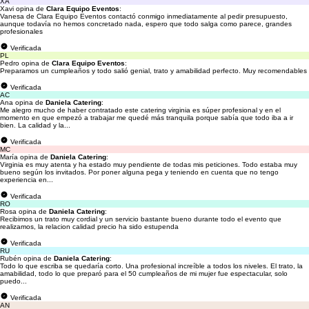
XA
Xavi opina de
Clara Equipo Eventos
:
Vanesa de Clara Equipo Eventos contactó conmigo inmediatamente al pedir presupuesto,
aunque todavía no hemos concretado nada, espero que todo salga como parece, grandes
profesionales
Verificada
PL
Pedro opina de
Clara Equipo Eventos
:
Preparamos un cumpleaños y todo salió genial, trato y amabilidad perfecto. Muy recomendables
Verificada
AC
Ana opina de
Daniela Catering
:
Me alegro mucho de haber contratado este catering virginia es súper profesional y en el
momento en que empezó a trabajar me quedé más tranquila porque sabía que todo iba a ir
bien. La calidad y la...
Verificada
MC
María opina de
Daniela Catering
:
Virginia es muy atenta y ha estado muy pendiente de todas mis peticiones. Todo estaba muy
bueno según los invitados. Por poner alguna pega y teniendo en cuenta que no tengo
experiencia en...
Verificada
RO
Rosa opina de
Daniela Catering
:
Recibimos un trato muy cordial y un servicio bastante bueno durante todo el evento que
realizamos, la relacion calidad precio ha sido estupenda
Verificada
RU
Rubén opina de
Daniela Catering
:
Todo lo que escriba se quedaría corto. Una profesional increíble a todos los niveles. El trato, la
amabilidad, todo lo que preparó para el 50 cumpleaños de mi mujer fue espectacular, solo
puedo...
Verificada
AN