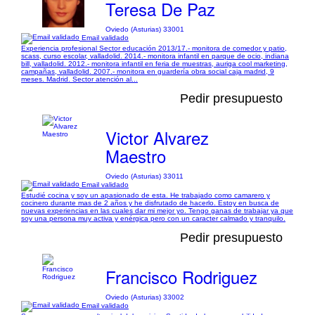
Teresa De Paz
Oviedo (Asturias) 33001
Email validado
Experiencia profesional Sector educación 2013/17.- monitora de comedor y patio,
scass, curso escolar, valladolid. 2014.- monitora infantil en parque de ocio, indiana
bill, valladolid. 2012.- monitora infantil en feria de muestras, auriga cool marketing,
campañas, valladolid. 2007.- monitora en guardería obra social caja madrid, 9
meses. Madrid. Sector atención al...
Pedir presupuesto
Victor Alvarez
Maestro
Oviedo (Asturias) 33011
Email validado
Estudié cocina y soy un apasionado de esta. He trabajado como camarero y
cocinero durante mas de 2 años y he disfrutado de hacerlo. Estoy en busca de
nuevas experiencias en las cuales dar mi mejor yo. Tengo ganas de trabajar ya que
soy una persona muy activa y enérgica pero con un caracter calmado y tranquilo.
Pedir presupuesto
Francisco Rodriguez
Oviedo (Asturias) 33002
Email validado