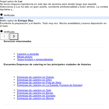
Angel opina de
Luz
:
No tenía ninguna experiencia en este tipo de servicios pero desde luego que repetiré.
Seleccionar a Luz ha sido un gran acierto, excelente profesionalidad y buen servicio. La comida
riquísima y...
Verificada
BE
Belén opina de
Enrique Díaz
:
Excelente la preparación y el diseño. Todo muy rico. Mucha amabilidad y buena disposición en
el trato.
Verificada
Servicios relacionados
Catering a domicilio
Mesas dulces
Tartas fondant y personalizadas
Encuentra Empresas de catering en las principales ciudades de Asturias
Empresas de catering en Oviedo
Empresas de catering en Gijón
Empresas de catering en Pola de Siero
Empresas de catering en La Estrada (Corvera de Asturias)
Empresas de catering en Tarin
Empresas de catering en Bayas
Empresas de catering en Somado
Empresas de catering en Monga