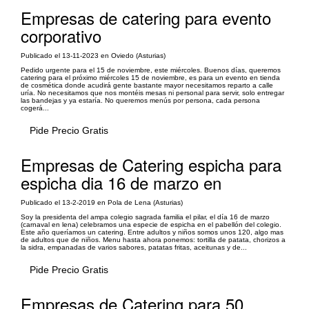
Empresas de catering para evento
corporativo
Publicado el 13-11-2023 en Oviedo (Asturias)
Pedido urgente para el 15 de noviembre, este miércoles. Buenos días, queremos
catering para el próximo miércoles 15 de noviembre, es para un evento en tienda
de cosmética donde acudirá gente bastante mayor necesitamos reparto a calle
uría. No necesitamos que nos montéis mesas ni personal para servir, solo entregar
las bandejas y ya estaría. No queremos menús por persona, cada persona
cogerá...
Pide Precio Gratis
Empresas de Catering espicha para
espicha dia 16 de marzo en
Publicado el 13-2-2019 en Pola de Lena (Asturias)
Soy la presidenta del ampa colegio sagrada familia el pilar, el día 16 de marzo
(carnaval en lena) celebramos una especie de espicha en el pabellón del colegio.
Este año queríamos un catering. Entre adultos y niños somos unos 120, algo mas
de adultos que de niños. Menu hasta ahora ponemos: tortilla de patata, chorizos a
la sidra, empanadas de varios sabores, patatas fritas, aceitunas y de...
Pide Precio Gratis
Empresas de Catering para 50