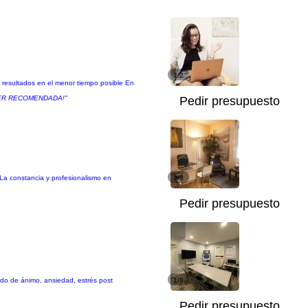
1/2
s resultados en el menor tiempo posible En
 ¡SUPER RECOMENDADA!"
Pedir presupuesto
La constancia y profesionalismo en
1/3
Pedir presupuesto
tado de ánimo, ansiedad, estrés post
1/8
Pedir presupuesto