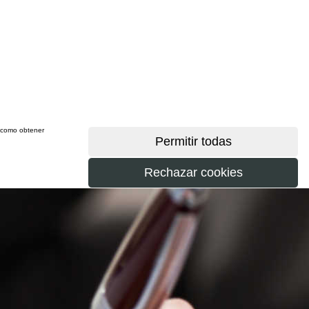
sí como obtener
más