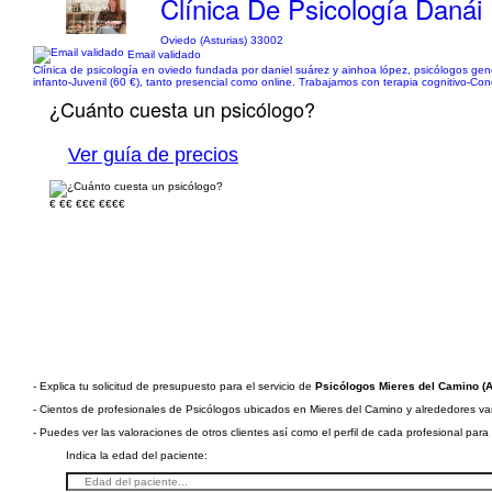
Clínica De Psicología Danái
Oviedo (Asturias) 33002
Email validado
Clínica de psicología en oviedo fundada por daniel suárez y ainhoa lópez, psicólogos genera
infanto-Juvenil (60 €), tanto presencial como online. Trabajamos con terapia cognitivo-Cond
¿Cuánto cuesta un psicólogo?
Ver guía de precios
€
€€
€€€
€€€€
- Explica tu solicitud de presupuesto para el servicio de
Psicólogos Mieres del Camino (A
- Cientos de profesionales de Psicólogos ubicados en Mieres del Camino y alrededores van 
- Puedes ver las valoraciones de otros clientes así como el perfil de cada profesional par
Indica la edad del paciente: