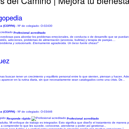
s del Camino | Mejora tu bienesta
gopedia
ias (COPPA)
- Nº de colegiado: O-02430
Profesional acreditado
novedosas para abordar los problemas emocionales, de conducta o de desarrollo que se puedan 
rés, adicciones, problemas de alimentación (anorexia, bulimia) y terapia de parejas....
problema y solucionarlo. Eternamente agradecida. Un beso fuerte chicas!"
uez
as buscan tener un crecimiento y equilibrio personal entre lo que sienten, piensan y hacen. A
parecer en la rutina diaria, sin que necesariamente sean catalogados como una crisis. De...
ias (COPPA)
- Nº de colegiado: O-03446
Responde rápido
Profesional acreditado
 adulta. Mi enfoque de trabajo es integrador. Esto significa que diseño el tratamiento de manera
s a comprender lo que les sucede, conocerse, atenderse y poder así gestionar...
seguro para hablar. La verdad estoy esperando la siguiente sesión con muchas entusiasmo."