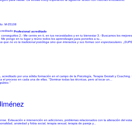
ado: M-35108
Profesional acreditado
 conseguirlos 2.- Me centro en ti, en tus necesidades y en tu bienestar 3.- Buscamos los mejore
Me pongo en tu lugar y reúno todos los aprendizajes para ponerlos a tu...
e ya que no es la tradicional psicóloga sino que interactúa y sus formas son espectaculares.
acreditado por una sólida formación en el campo de la Psicología, Terapia Gestalt y Coaching. 
ta el proceso en cada una de ellas. "Dominar todas las técnicas, pero al tocar un...
pático."
 Jiménez
orense. Evlauación e intervención en adicciones, problemas relacionados con la alteración del es
nalidad, ansiedad y fobia social, terapia sexual, terapia de pareja y...