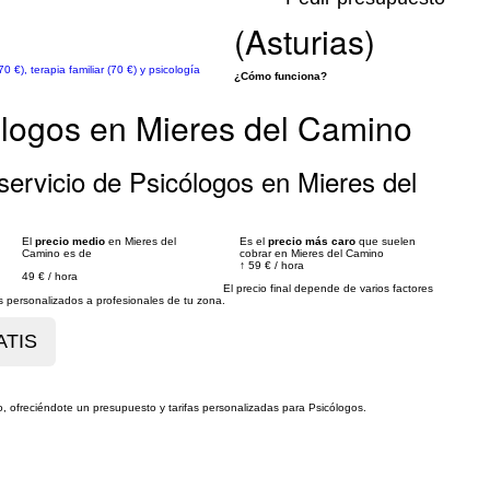
(Asturias)
 €), terapia familiar (70 €) y psicología
¿Cómo funciona?
ólogos en Mieres del Camino
ervicio de Psicólogos en Mieres del
El
precio medio
en Mieres del
Es el
precio más caro
que suelen
Camino es de
cobrar en Mieres del Camino
↑
59 €
/
hora
49 €
/
hora
El precio final depende de varios factores
personalizados a profesionales de tu zona.
o, ofreciéndote un presupuesto y tarifas personalizadas para Psicólogos.