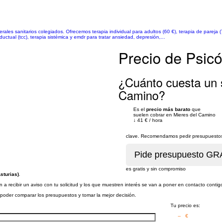
les sanitarios colegiados. Ofrecemos terapia individual para adultos (60 €), terapia de pareja (70
uctual (tcc), terapia sistémica y emdr para tratar ansiedad, depresión,...
Precio de Psic
¿Cuánto cuesta un s
Camino?
Es el
precio más barato
que
suelen cobrar en Mieres del Camino
↓
41 €
/
hora
clave. Recomendamos pedir presupuestos 
es gratis y sin compromiso
sturias)
.
a recibir un aviso con tu solicitud y los que muestren interés se van a poner en contacto contig
a poder comparar los presupuestos y tomar la mejor decisión.
Tu precio es:
– €