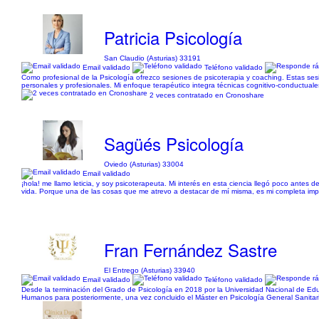
Patricia Psicología
San Claudio (Asturias) 33191
Email validado
Teléfono validado
Como profesional de la Psicología ofrezco sesiones de psicoterapia y coaching. Estas se
personales y profesionales. Mi enfoque terapéutico integra técnicas cognitivo-conductuales
2 veces contratado en Cronoshare
Sagüés Psicología
Oviedo (Asturias) 33004
Email validado
¡hola! me llamo leticia, y soy psicoterapeuta. Mi interés en esta ciencia llegó poco antes
vida. Porque una de las cosas que me atrevo a destacar de mí misma, es mi completa impli
Fran Fernández Sastre
El Entrego (Asturias) 33940
Email validado
Teléfono validado
Desde la terminación del Grado de Psicología en 2018 por la Universidad Nacional de Edu
Humanos para posteriormente, una vez concluido el Máster en Psicología General Sanitaria 