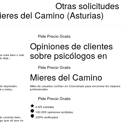
Otras solicitudes
eres del Camino (Asturias)
Pide Precio Gratis
Opiniones de clientes
sobre psicólogos en
ue esta bien o mal,
o deje...
Pide Precio Gratis
Mieres del Camino
de depresión,
Miles de usuarios confían en Cronoshare para encontrar los mejores
 y estoy...
profesionales
Pide Precio Gratis
4.8/5 estrellas
+60.000 opiniones recibidas
o controlo bien,
100% verificadas
ngo que sé que no