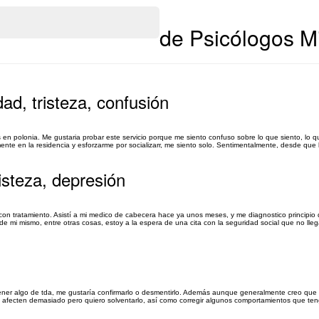
de Psicólogos Mi
ad, tristeza, confusión
en polonia. Me gustaria probar este servicio porque me siento confuso sobre lo que siento, lo q
e en la residencia y esforzarme por socializarr, me siento solo. Sentimentalmente, desde que l
isteza, depresión
n tratamiento. Asistí a mi medico de cabecera hace ya unos meses, y me diagnostico principio 
mi mismo, entre otras cosas, estoy a la espera de una cita con la seguridad social que no llega
ner algo de tda, me gustaría confirmarlo o desmentirlo. Además aunque generalmente creo que l
afecten demasiado pero quiero solventarlo, así como corregir algunos comportamientos que te