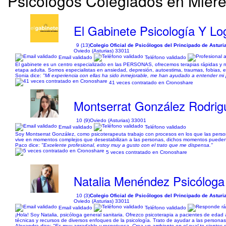
Psicólogos Colegiados en Miere
El Gabinete Psicología Y Lo
9 (13)
Colegio Oficial de Psicólogos del Principado de Astur
Oviedo (Asturias) 33011
Email validado
Teléfono validado
El gabinete es un centro especializado en las PERSONAS, ofrecemos terapias rápidas y 
etapa adulta. Somos especialistas en ansiedad, depresión, autoestima, traumas, fobias, est
Sonia dice:
"Mi experiencia con ellas ha sido inmejorable, me han ayudado a entender mi 
41 veces contratado en Cronoshare
Montserrat González Rodrig
10 (9)
Oviedo (Asturias) 33001
Email validado
Teléfono validado
Soy Montserrat González, como psicoterapeuta trabajo con procesos en los que las person
vive en momentos complejos que desestabilizan a las personas, dichos momentos pueden a
Paco dice:
"Excelente profesional, estoy muy a gusto con el trato que me dispensa."
5 veces contratado en Cronoshare
Natalia Menéndez Psicóloga
10 (3)
Colegio Oficial de Psicólogos del Principado de Astur
Oviedo (Asturias) 33011
Email validado
Teléfono validado
¡Hola! Soy Natalia, psicóloga general sanitaria. Ofrezco psicoterapia a pacientes de edad
técnicas y recursos de diversos enfoques de la psicología. Trato de ayudar a las persona
Alexandra dice:
"Es muy agradable y respetuosa. Crea un ambiente en el cual te sientes 