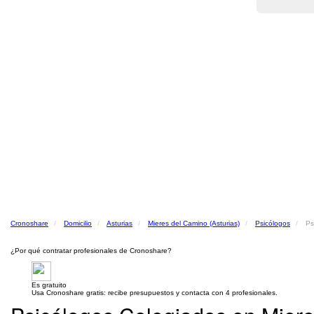
Cronoshare
Domicilio
Asturias
Mieres del Camino (Asturias)
Psicólogos
Ps
¿Por qué contratar profesionales de Cronoshare?
Es gratuito
Usa Cronoshare gratis: recibe presupuestos y contacta con 4 profesionales.