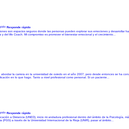
Responde rápido
siones son espacios seguros donde las personas pueden explorar sus emociones y desarrollar hab
 y del life Coach. Mi compromiso es promover el bienestar emocional y el crecimiento...
 de abordar la carrera en la universidad de oviedo en el año 2007, pero desde entonces se ha conv
cación en lo que hago. Tanto a nivel profesional como personal. Si un paciente...
Responde rápido
cación a Distancia (UNED), inicio mi andadura profesional dentro del ámbito de la Psicología, 
(PGS) a través de la Universidad Internacional de la Rioja (UNIR), pasar al ámbito...