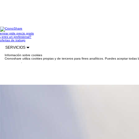
entrar
pide precio gratis
¿eres un profesional?
ofertas de trabajo
SERVICIOS
Información sobre cookies
Cronoshare utiliza cookies propias y de terceros para fines analíticos. Puedes aceptar todas 
información
.