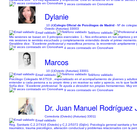
5 veces contratado en Cronoshare
Dylanie
10 (4)
Colegio Oficial de Psicólogos de Madrid
- Nº de colegi
Oviedo (Asturias) 33003
Email validado
Teléfono validado
Mis sesiones se basan en 3 principios esenciales: 1.- Nos enfocamos en tus objetivos y en
mis sesiones te sentirás escuchado y completamente entendido desde el primer momento. 
Geraldine dice:
"Excelente profesional y maravillosa persona, la recomiendo ampliament
4 veces contratado en Cronoshare
Marcos
10 (1)
Oviedo (Asturias) 33001
Email validado
Teléfono validado
Psicólogo Colegiado M-37519 , especializado en el acompañamiento de jóvenes y adultos, 
entender a cada persona a su propio ritmo y en reavivar su valor y aprecio, es lo que facili
Sofía dice:
"Excelente profesional. Te ayuda a descubrir tus propias herramientas. Muy em
9 veces contratado en Cronoshare
Dr. Juan Manuel Rodríguez
Corredoria (Oviedo) (Asturias) 33011
Email validado
Reg. Sanitario C.2.2/7416 (Oviedo) y C.2.2/5372 (Gijón). Psicología general sanitaria y f
traumático, trauma psicológico, alteración conductual y problemas relacionados con la perso