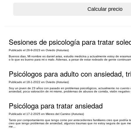
Sesiones de psicología para tratar soled
Publicado el 26-9-2023 en Oviedo (Asturias)
Buenos dias, Mi nombre es daniel arias, estudio medicina y actualmente estoy de erasmus 
o lo que es bueno para mi o malo. Ademas, a pesar de estar rodeado de gente continuament
Psicólogos para adulto con ansiedad, tr
Publicado el 18-1-2022 en Oviedo (Asturias)
Soy un joven de 23 años con pasado en problemas psicológicos, actualmente no cuento co
ansiedad, poca valoración de mi mismo, problemas de abusos de comida, visión negativo de 
Psicóloga para tratar ansiedad
Publicado el 17-2-2025 en Mieres del Camino (Asturias)
Tanto por comportamiento que tengo como por antecedentes familiares creo que podría te
creo que tengo problemas de ansiedad, algunos traumas que no estoy segura de que me 
me...