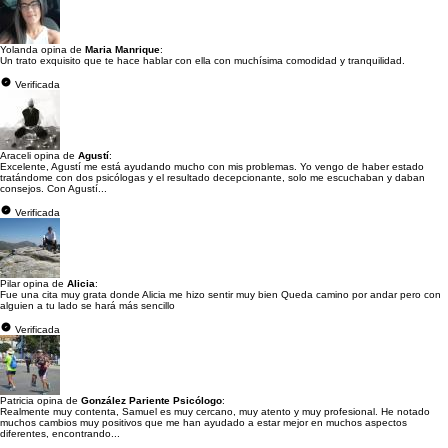
Yolanda opina de
Maria Manrique
:
Un trato exquisito que te hace hablar con ella con muchísima comodidad y tranquilidad.
Verificada
Araceli opina de
Agustí
:
Excelente, Agustí me está ayudando mucho con mis problemas. Yo vengo de haber estado
tratándome con dos psicólogas y el resultado decepcionante, solo me escuchaban y daban
consejos. Con Agustí...
Verificada
Pilar opina de
Alicia
:
Fue una cita muy grata donde Alicia me hizo sentir muy bien Queda camino por andar pero con
alguien a tu lado se hará más sencillo
Verificada
Patricia opina de
González Pariente Psicólogo
:
Realmente muy contenta, Samuel es muy cercano, muy atento y muy profesional. He notado
muchos cambios muy positivos que me han ayudado a estar mejor en muchos aspectos
diferentes, encontrando...