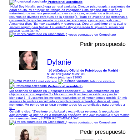
Profesional acreditado
¡Hola! Soy Natalia, psicóloga general sanitaria. Ofrezco psicoterapia a pacientes de
edad adulta. Mi enfoque de trabajo es integrador. Esto significa que diseño el
tratamiento de manera personalizada en cada caso, recurriendo a técnicas y
recursos de diversos enfoques de la psicología. Trato de ayudar a las personas a
comprender lo que les sucede, conocerse, atenderse y poder así gestionar...
Alexandra dice:
"Es muy agradable y respetuosa. Crea un ambiente en el cual te
sientes seguro para hablar. La verdad estoy esperando la siguiente sesión con
muchas entusiasmo."
5 veces contratado en Cronoshare
Pedir presupuesto
Dylanie
10 (4)
Colegio Oficial de Psicólogos de Madrid
-
Nº de colegiado: M-35108
Oviedo (Asturias) 33003
Email validado
Teléfono validado
Profesional acreditado
Mis sesiones se basan en 3 principios esenciales: 1.- Nos enfocamos en tus
objetivos y en conseguirlos 2.- Me centro en ti, en tus necesidades y en tu
bienestar 3.- Buscamos los mejores resultados en el menor tiempo posible En mis
sesiones te sentirás escuchado y completamente entendido desde el primer
momento. Me pongo en tu lugar y reúno todos los aprendizajes para ponerlos a
tu...
Geraldine dice:
"Excelente profesional y maravillosa persona, la recomiendo
ampliamente ya que no es la tradicional psicóloga sino que interactúa y sus formas
son espectaculares. ¡SUPER RECOMENDADA!"
4 veces contratado en Cronoshare
Pedir presupuesto