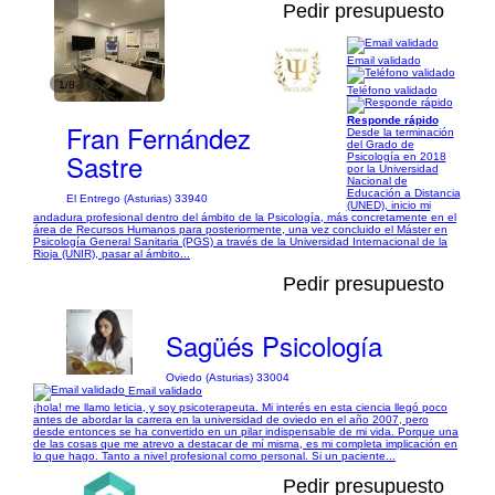
Pedir presupuesto
Email validado
1/8
Teléfono validado
Responde rápido
Fran Fernández
Desde la terminación
del Grado de
Sastre
Psicología en 2018
por la Universidad
Nacional de
Educación a Distancia
El Entrego (Asturias) 33940
(UNED), inicio mi
andadura profesional dentro del ámbito de la Psicología, más concretamente en el
área de Recursos Humanos para posteriormente, una vez concluido el Máster en
Psicología General Sanitaria (PGS) a través de la Universidad Internacional de la
Rioja (UNIR), pasar al ámbito...
Pedir presupuesto
Sagüés Psicología
Oviedo (Asturias) 33004
Email validado
¡hola! me llamo leticia, y soy psicoterapeuta. Mi interés en esta ciencia llegó poco
antes de abordar la carrera en la universidad de oviedo en el año 2007, pero
desde entonces se ha convertido en un pilar indispensable de mi vida. Porque una
de las cosas que me atrevo a destacar de mí misma, es mi completa implicación en
lo que hago. Tanto a nivel profesional como personal. Si un paciente...
Pedir presupuesto