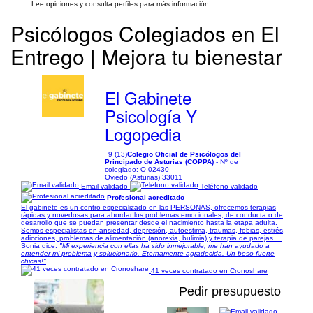
Lee opiniones y consulta perfiles para más información.
Psicólogos Colegiados en El
Entrego | Mejora tu bienestar
El Gabinete
Psicología Y
Logopedia
9 (13)
Colegio Oficial de Psicólogos del
Principado de Asturias (COPPA)
- Nº de
colegiado: O-02430
Oviedo (Asturias) 33011
Email validado
Teléfono validado
Profesional acreditado
El gabinete es un centro especializado en las PERSONAS, ofrecemos terapias
rápidas y novedosas para abordar los problemas emocionales, de conducta o de
desarrollo que se puedan presentar desde el nacimiento hasta la etapa adulta.
Somos especialistas en ansiedad, depresión, autoestima, traumas, fobias, estrés,
adicciones, problemas de alimentación (anorexia, bulimia) y terapia de parejas....
Sonia dice:
"Mi experiencia con ellas ha sido inmejorable, me han ayudado a
entender mi problema y solucionarlo. Eternamente agradecida. Un beso fuerte
chicas!"
41 veces contratado en Cronoshare
Pedir presupuesto