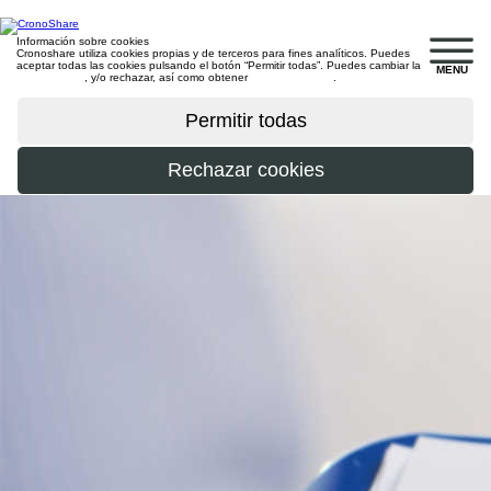
Información sobre cookies
Cronoshare utiliza cookies propias y de terceros para fines analíticos. Puedes
aceptar todas las cookies pulsando el botón “Permitir todas”. Puedes cambiar la
MENU
configuración
, y/o rechazar, así como obtener
más información
.