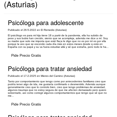
(Asturias)
Psicóloga para adolescente
Publicado el 26-5-2022 en El Remedio (Asturias)
El psicólogo es para mi hija tiene 18 a partir de la pandemia, ella ha subido de
peso y sus bubis han crecido, siento que se acompleja, además me dice a mí. Soy
su madre que solo me importa que esté flaca le digo que no es por mí es por ella
porque la veo que se esconde cada día más en estos meses desde q está en
España con su papá y su va fuera estudiar allá y sé que extraña, pero todo le ha...
Pide Precio Gratis
Psicóloga para tratar ansiedad
Publicado el 17-2-2025 en Mieres del Camino (Asturias)
Tanto por comportamiento que tengo como por antecedentes familiares creo que
podría tener algo de tda, me gustaría confirmarlo o desmentirlo. Además aunque
generalmente creo que lo controlo bien, creo que tengo problemas de ansiedad,
algunos traumas que no estoy segura de que me afecten demasiado pero quiero
solventarlo, así como corregir algunos comportamientos que tengo que sé que no
me...
Pide Precio Gratis