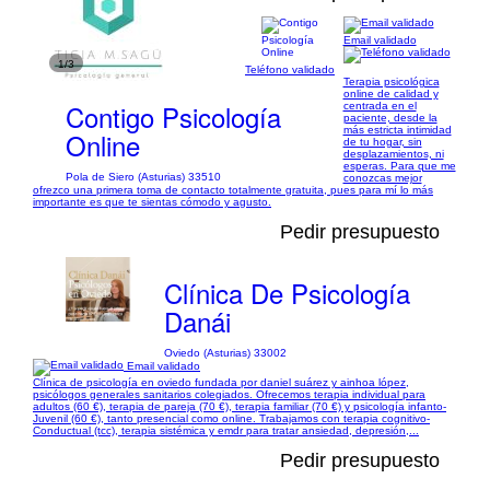
Email validado
1/3
Teléfono validado
Terapia psicológica
online de calidad y
Contigo Psicología
centrada en el
paciente, desde la
más estricta intimidad
Online
de tu hogar, sin
desplazamientos, ni
esperas. Para que me
Pola de Siero (Asturias) 33510
conozcas mejor
ofrezco una primera toma de contacto totalmente gratuita, pues para mí lo más
importante es que te sientas cómodo y agusto.
Pedir presupuesto
Clínica De Psicología
Danái
Oviedo (Asturias) 33002
Email validado
Clínica de psicología en oviedo fundada por daniel suárez y ainhoa lópez,
psicólogos generales sanitarios colegiados. Ofrecemos terapia individual para
adultos (60 €), terapia de pareja (70 €), terapia familiar (70 €) y psicología infanto-
Juvenil (60 €), tanto presencial como online. Trabajamos con terapia cognitivo-
Conductual (tcc), terapia sistémica y emdr para tratar ansiedad, depresión,...
Pedir presupuesto