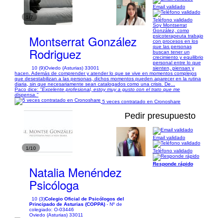
Email validado
1/7
Teléfono validado
Soy Montserrat
González, como
Montserrat González
psicoterapeuta trabajo
con procesos en los
que las personas
Rodriguez
buscan tener un
crecimiento y equilibrio
personal entre lo que
10 (9)
Oviedo (Asturias) 33001
sienten, piensan y
hacen. Además de comprender y atender lo que se vive en momentos complejos
que desestabilizan a las personas, dichos momentos pueden aparecer en la rutina
diaria, sin que necesariamente sean catalogados como una crisis. De...
Paco dice:
"Excelente profesional, estoy muy a gusto con el trato que me
dispensa."
5 veces contratado en Cronoshare
Pedir presupuesto
Email validado
1/10
Teléfono validado
Responde rápido
Natalia Menéndez
Psicóloga
10 (3)
Colegio Oficial de Psicólogos del
Principado de Asturias (COPPA)
- Nº de
colegiado: O-03446
Oviedo (Asturias) 33011