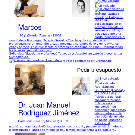
Email validado
1/2
Teléfono validado
Psicólogo Colegiado
M-37519 ,
Marcos
especializado en el
acompañamiento de
jóvenes y adultos,
acreditado por una
10 (1)
Oviedo (Asturias) 33001
sólida formación en el
campo de la Psicología, Terapia Gestalt y Coaching. La constancia y
profesionalismo en entender a cada persona a su propio ritmo y en reavivar su
valor y aprecio, es lo que facilita el proceso en cada una de ellas. "Dominar todas
las técnicas, pero al tocar un...
Sofía dice:
"Excelente profesional. Te ayuda a descubrir tus propias herramientas.
Muy empático."
9 veces contratado en Cronoshare
Pedir presupuesto
Email validado
Reg. Sanitario
1/3
C.2.2/7416 (Oviedo) y
C.2.2/5372 (Gijón).
Psicología general
sanitaria y forense.
Dr. Juan Manuel
Evlauación e
intervención en
Rodríguez Jiménez
adicciones, problemas
relacionados con la
alteración del estado
de ánimo, ansiedad,
Corredoria (Oviedo) (Asturias) 33011
estrés post
traumático, trauma psicológico, alteración conductual y problemas relacionados con
la personalidad, ansiedad y fobia social, terapia sexual, terapia de pareja y...