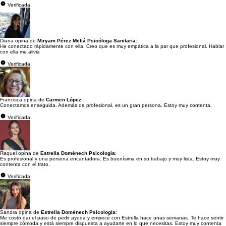
Verificada
Diana opina de
Miryam Pérez Meliá Psicóloga Sanitaria
:
He conectado rápidamente con ella. Creo que es muy empática a la par que profesional. Hablar
con ella me alivia
Verificada
Francisca opina de
Carmen López
:
Conectamos enseguida. Además de profesional, es un gran persona. Estoy muy contenta.
Verificada
Raquel opina de
Estrella Doménech Psicología
:
Es profesional y una persona encantadora. Es buenísima en su trabajo y muy lista. Estoy muy
contenta con el trato.
Verificada
Sandra opina de
Estrella Doménech Psicología
:
Me costó dar el paso de pedir ayuda y empecé con Estrella hace unas semanas. Te hace sentir
siempre cómoda y está siempre dispuesta a ayudarte en lo que necesitas. Estoy muy contenta