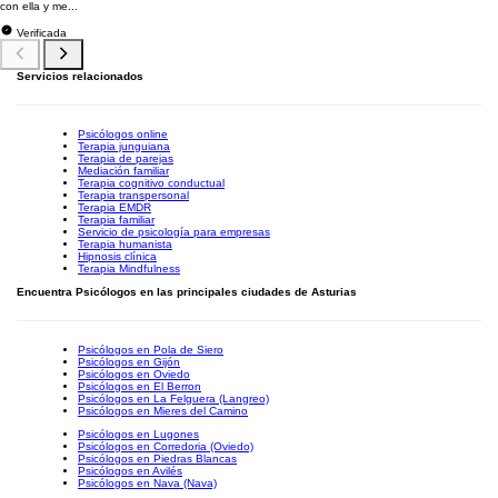
con ella y me...
Verificada
Servicios relacionados
Psicólogos online
Terapia junguiana
Terapia de parejas
Mediación familiar
Terapia cognitivo conductual
Terapia transpersonal
Terapia EMDR
Terapia familiar
Servicio de psicología para empresas
Terapia humanista
Hipnosis clínica
Terapia Mindfulness
Encuentra Psicólogos en las principales ciudades de Asturias
Psicólogos en Pola de Siero
Psicólogos en Gijón
Psicólogos en Oviedo
Psicólogos en El Berron
Psicólogos en La Felguera (Langreo)
Psicólogos en Mieres del Camino
Psicólogos en Lugones
Psicólogos en Corredoria (Oviedo)
Psicólogos en Piedras Blancas
Psicólogos en Avilés
Psicólogos en Nava (Nava)