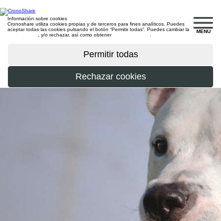
Información sobre cookies
Cronoshare utiliza cookies propias y de terceros para fines analíticos. Puedes
aceptar todas las cookies pulsando el botón “Permitir todas”. Puedes cambiar la
MENU
configuración
, y/o rechazar, así como obtener
más información
.