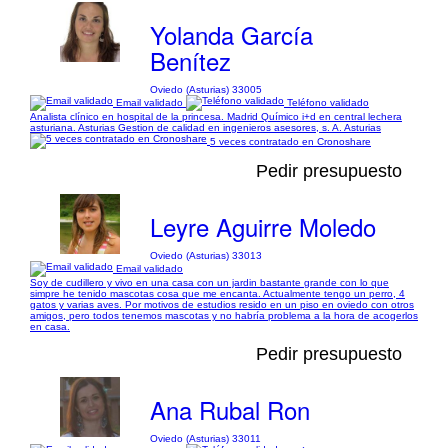
Yolanda García
Benítez
Oviedo (Asturias) 33005
Email validado
Teléfono validado
Analista clínico en hospital de la princesa. Madrid Químico i+d en central lechera
asturiana. Asturias Gestion de calidad en ingenieros asesores, s. A. Asturias
5 veces contratado en Cronoshare
Pedir presupuesto
Leyre Aguirre Moledo
Oviedo (Asturias) 33013
Email validado
Soy de cudillero y vivo en una casa con un jardin bastante grande con lo que
simpre he tenido mascotas cosa que me encanta. Actualmente tengo un perro, 4
gatos y varias aves. Por motivos de estudios resido en un piso en oviedo con otros
amigos, pero todos tenemos mascotas y no habría problema a la hora de acogerlos
en casa.
Pedir presupuesto
Ana Rubal Ron
Oviedo (Asturias) 33011