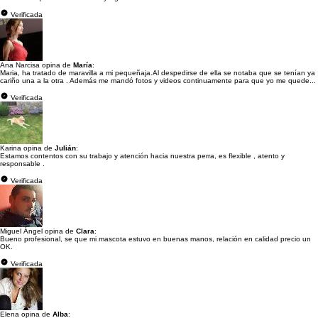
Verificada
Ana Narcisa opina de
María
:
Maria, ha tratado de maravilla a mi pequeñaja.Al despedirse de ella se notaba que se tenían ya
cariño una a la otra . Además me mandó fotos y videos continuamente para que yo me quede...
Verificada
Karina opina de
Julián
:
Estamos contentos con su trabajo y atención hacia nuestra perra, es flexible , atento y
responsable .
Verificada
Miguel Ángel opina de
Clara
:
Bueno profesional, se que mi mascota estuvo en buenas manos, relación en calidad precio un
OK.
Verificada
Elena opina de
Alba
: