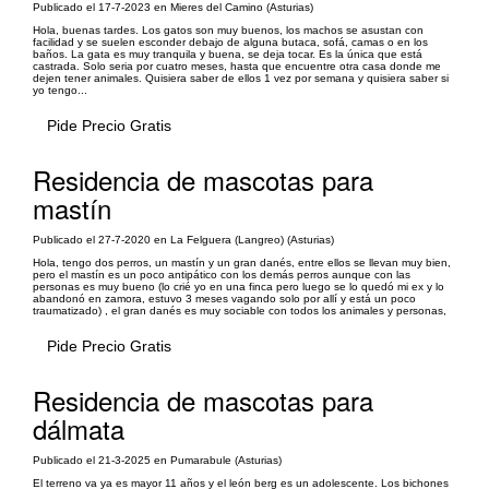
Publicado el 17-7-2023 en Mieres del Camino (Asturias)
Hola, buenas tardes. Los gatos son muy buenos, los machos se asustan con
facilidad y se suelen esconder debajo de alguna butaca, sofá, camas o en los
baños. La gata es muy tranquila y buena, se deja tocar. Es la única que está
castrada. Solo seria por cuatro meses, hasta que encuentre otra casa donde me
dejen tener animales. Quisiera saber de ellos 1 vez por semana y quisiera saber si
yo tengo...
Pide Precio Gratis
Residencia de mascotas para
mastín
Publicado el 27-7-2020 en La Felguera (Langreo) (Asturias)
Hola, tengo dos perros, un mastín y un gran danés, entre ellos se llevan muy bien,
pero el mastín es un poco antipático con los demás perros aunque con las
personas es muy bueno (lo crié yo en una finca pero luego se lo quedó mi ex y lo
abandonó en zamora, estuvo 3 meses vagando solo por allí y está un poco
traumatizado) , el gran danés es muy sociable con todos los animales y personas,
Pide Precio Gratis
Residencia de mascotas para
dálmata
Publicado el 21-3-2025 en Pumarabule (Asturias)
El terreno va ya es mayor 11 años y el león berg es un adolescente. Los bichones